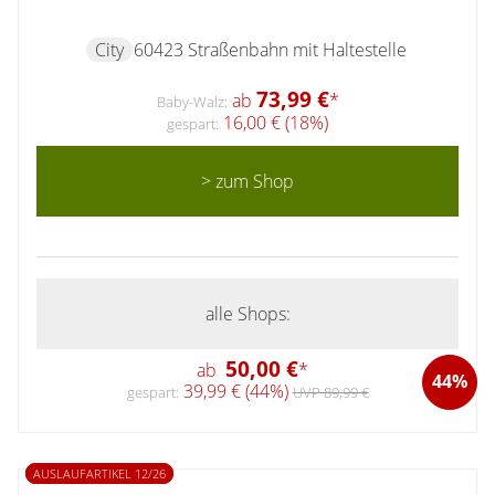
City
60423 Straßenbahn mit Haltestelle
73,99 €
ab
*
Baby-Walz:
16,00 € (18%)
gespart:
> zum Shop
alle Shops:
50,00 €
ab
*
44%
39,99 € (44%)
gespart:
UVP 89,99 €
AUSLAUFARTIKEL 12/26