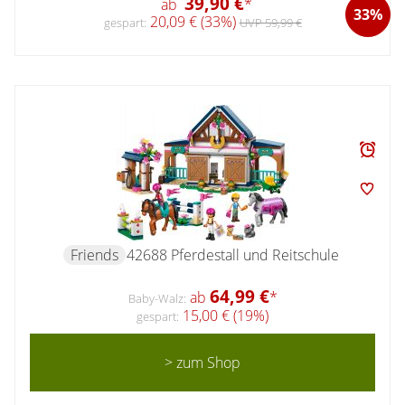
39,90 €
ab
*
33%
20,09 € (33%)
gespart:
UVP 59,99 €
Friends
42688 Pferdestall und Reitschule
64,99 €
ab
*
Baby-Walz:
15,00 € (19%)
gespart:
> zum Shop