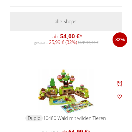
alle Shops:
54,00 €
ab
*
32%
25,99 € (32%)
gespart:
UVP 79,99 €
Duplo
10480 Wald mit wilden Tieren
64,99 €
ab
*