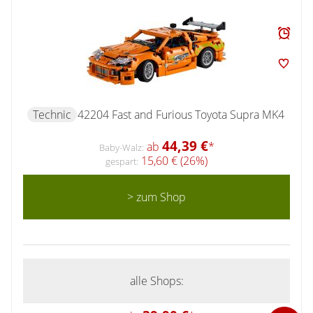
Technic
42204 Fast and Furious Toyota Supra MK4
44,39 €
ab
*
Baby-Walz:
15,60 € (26%)
gespart:
> zum Shop
alle Shops: