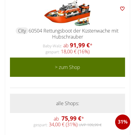
City
60504 Rettungsboot der Küstenwache mit
Hubschrauber
91,99 €
ab
*
Baby-Walz:
18,00 € (16%)
gespart:
> zum Shop
alle Shops:
75,99 €
ab
*
31%
34,00 € (31%)
gespart:
UVP 109,99 €