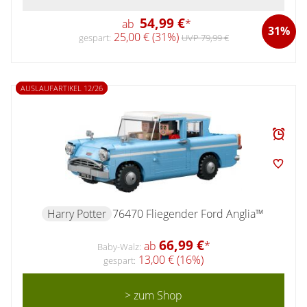
54,99 €
ab
*
31%
25,00 € (31%)
gespart:
UVP 79,99 €
AUSLAUFARTIKEL 12/26
Harry Potter
76470 Fliegender Ford Anglia™
66,99 €
ab
*
Baby-Walz:
13,00 € (16%)
gespart:
> zum Shop