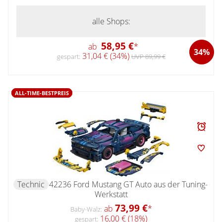
alle Shops:
58,95 €
ab
*
34%
31,04 € (34%)
gespart:
UVP 89,99 €
ALL-TIME-BESTPREIS
Technic
42236 Ford Mustang GT Auto aus der Tuning-
Werkstatt
73,99 €
ab
*
Baby-Walz:
16,00 € (18%)
gespart: