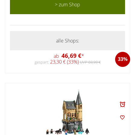
> zum Shop
alle Shops:
46,69 €
ab
*
33%
23,30 € (33%)
gespart:
UVP 69,99 €