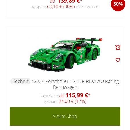
139,89 €
ab
*
30%
60,10 € (30%)
gespart:
UVP 199,99 €
Technic
42224 Porsche 911 GT3 R REXY AO Racing
Rennwagen
115,99 €
ab
*
Baby-Walz:
24,00 € (17%)
gespart:
> zum Shop