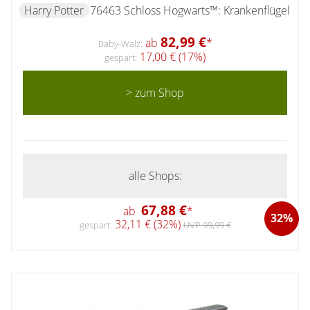
Harry Potter
76463 Schloss Hogwarts™: Krankenflügel
82,99 €
ab
*
Baby-Walz:
17,00 € (17%)
gespart:
> zum Shop
alle Shops:
67,88 €
ab
*
32%
32,11 € (32%)
gespart:
UVP 99,99 €