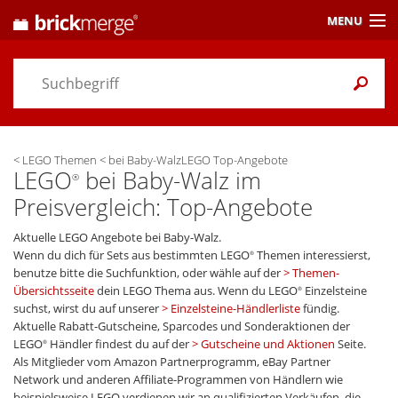
MENU
Preisvergleich
Gutscheine &
Aktuelles
<
LEGO Themen
<
bei Baby-WalzLEGO Top-Angebote
Themen
/ Händler
LEGO
bei Baby-Walz im
®
Preisvergleich: Top-Angebote
Alarme
& Wunschlisten
Aktuelle LEGO Angebote bei Baby-Walz.
Einstellungen
Wenn du dich für Sets aus bestimmten LEGO
Themen interessierst,
®
benutze bitte die Suchfunktion, oder wähle auf der
Themen-
Übersichtsseite
dein LEGO Thema aus. Wenn du LEGO
Einzelsteine
®
suchst, wirst du auf unserer
Einzelsteine-Händlerliste
fündig.
Aktuelle Rabatt-Gutscheine, Sparcodes und Sonderaktionen der
LEGO
Händler findest du auf der
Gutscheine und Aktionen
Seite.
®
Als Mitglieder vom Amazon Partnerprogramm, eBay Partner
Network und anderen Affiliate-Programmen von Händlern wie
beispielsweise LEGO verdienen wir an qualifizierten Verkäufen, die