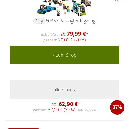
City
60367 Passagierflugzeug
79,99 €
ab
*
Baby-Walz:
20,00 € (20%)
gespart:
> zum Shop
alle Shops:
62,90 €
ab
*
37%
37,09 € (37%)
gespart:
UVP 99,99 €