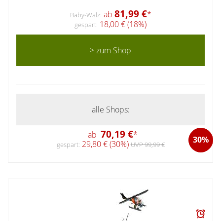
81,99 €
ab
*
Baby-Walz:
18,00 € (18%)
gespart:
> zum Shop
alle Shops:
70,19 €
ab
*
30%
29,80 € (30%)
gespart:
UVP 99,99 €