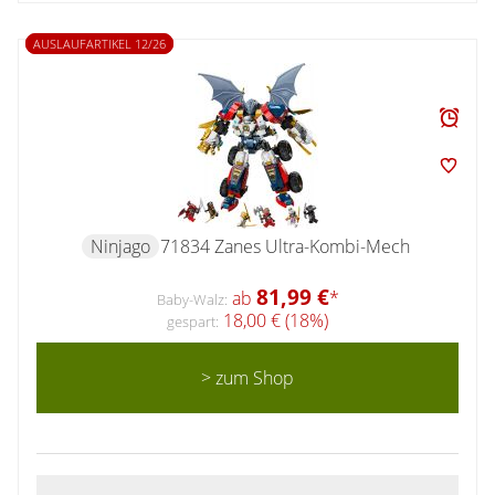
AUSLAUFARTIKEL 12/26
Ninjago
71834 Zanes Ultra-Kombi-Mech
81,99 €
ab
*
Baby-Walz:
18,00 € (18%)
gespart:
> zum Shop