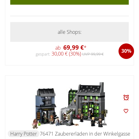
alle Shops:
69,99 €
ab
*
30%
30,00 € (30%)
gespart:
UVP 99,99 €
Harry Potter
76471 Zaubererläden in der Winkelgasse