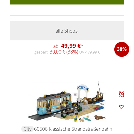
alle Shops:
49,99 €
ab
*
38%
30,00 € (38%)
gespart:
UVP 79,99 €
City
60506 Klassische Strandstraßenbahn