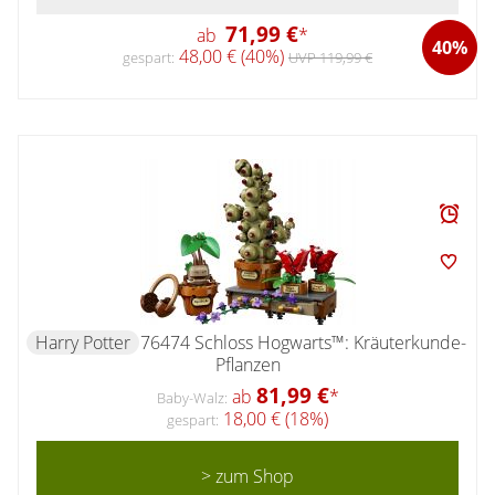
71,99 €
ab
*
40%
48,00 € (40%)
gespart:
UVP 119,99 €
Harry Potter
76474 Schloss Hogwarts™: Kräuterkunde-
Pflanzen
81,99 €
ab
*
Baby-Walz:
18,00 € (18%)
gespart:
> zum Shop