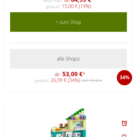
Baby-Walz:
15,00 € (19%)
gespart:
> zum Shop
alle Shops:
53,00 €
ab
*
34%
26,99 € (34%)
gespart:
UVP 79,99 €