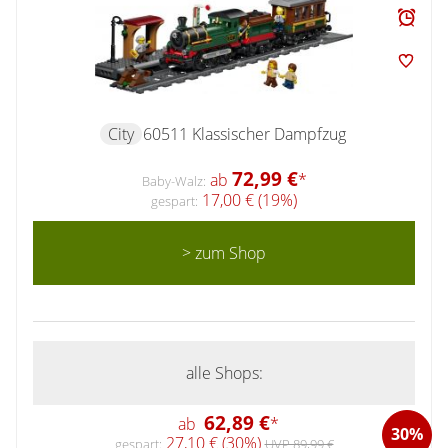
City
60511 Klassischer Dampfzug
72,99 €
ab
*
Baby-Walz:
17,00 € (19%)
gespart:
> zum Shop
alle Shops:
62,89 €
ab
*
30%
27,10 € (30%)
gespart:
UVP 89,99 €