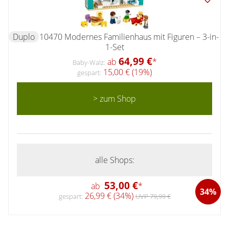
Duplo
10470 Modernes Familienhaus mit Figuren – 3-in-
1-Set
64,99 €
ab
*
Baby-Walz:
15,00 € (19%)
gespart:
> zum Shop
alle Shops:
53,00 €
ab
*
34%
26,99 € (34%)
gespart:
UVP 79,99 €