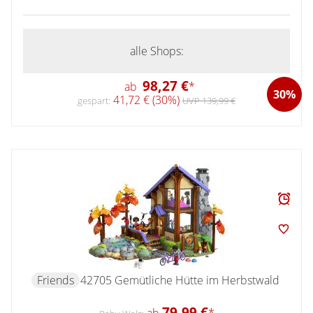
alle Shops:
98,27 €
ab
*
30%
41,72 € (30%)
gespart:
UVP 139,99 €
Friends
42705 Gemütliche Hütte im Herbstwald
79,99 €
ab
*