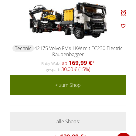
Technic
42175 Volvo FMX LKW mit EC230 Electric
Raupenbagger
169,99 €
ab
*
Baby-Walz:
30,00 € (15%)
gespart:
> zum Shop
alle Shops: