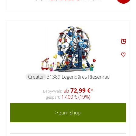
Creator
31389 Legendäres Riesenrad
72,99 €
ab
*
Baby-Walz:
17,00 € (19%)
gespart:
> zum Shop