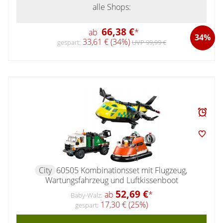
alle Shops:
66,38 €
ab
*
34%
33,61 € (34%)
gespart:
UVP 99,99 €
City
60505 Kombinationsset mit Flugzeug,
Wartungsfahrzeug und Luftkissenboot
52,69 €
ab
*
Baby-Walz:
17,30 € (25%)
gespart: