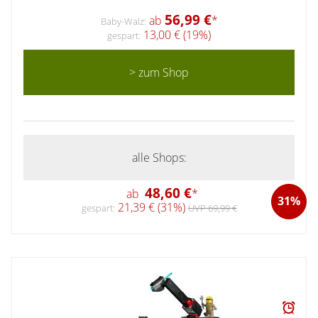
56,99 €
ab
*
Baby-Walz:
13,00 € (19%)
gespart:
> zum Shop
alle Shops:
48,60 €
ab
*
31%
21,39 € (31%)
gespart:
UVP 69,99 €