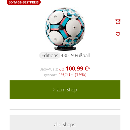
30-TAGE-BESTPREIS
Editions
43019 Fußball
100,99 €
ab
*
Baby-Walz:
19,00 € (16%)
gespart:
> zum Shop
alle Shops: