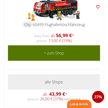
City
60499 Flughafenlöschfahrzeug
56,99 €
ab
*
Baby-Walz:
13,00 € (19%)
gespart:
> zum Shop
alle Shops:
43,99 €
ab
*
37%
26,00 € (37%)
gespart:
UVP 69,99 €
Lob & Kritik