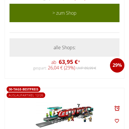
> zum Shop
alle Shops:
63,95 €
ab
*
29%
26,04 € (29%)
gespart:
UVP 89,99 €
30-TAGE-BESTPREIS
AUSLAUFARTIKEL 12/26