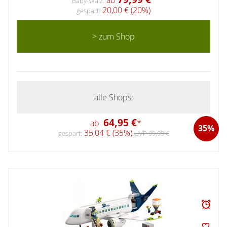
Baby-Walz:
20,00 € (20%)
gespart:
> zum Shop
alle Shops:
64,95 €
ab
*
35%
35,04 € (35%)
gespart:
UVP 99,99 €