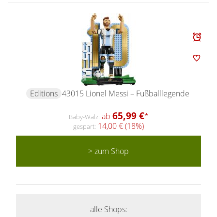
Editions
43015 Lionel Messi – Fußballlegende
65,99 €
ab
*
Baby-Walz:
14,00 € (18%)
gespart:
> zum Shop
alle Shops: