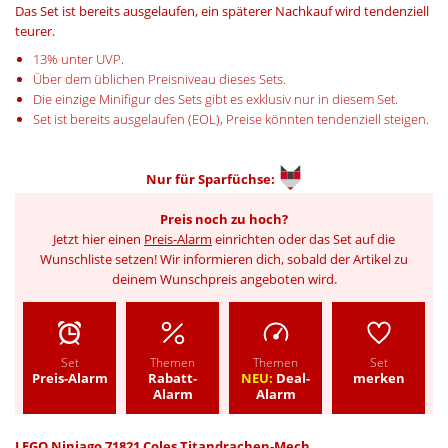
Das Set ist bereits ausgelaufen, ein späterer Nachkauf wird tendenziell
teurer.
13% unter UVP.
Über dem üblichen Preisniveau dieses Sets.
Die einzige Minifigur des Sets gibt es exklusiv nur in diesem Set.
Set ist bereits ausgelaufen (EOL), Preise könnten tendenziell steigen.
Nur für
Sparfüchse:
Preis noch zu hoch?
Jetzt hier einen
Preis-Alarm
einrichten oder das Set auf die
Wunschliste setzen! Wir informieren dich, sobald der Artikel zu
deinem Wunschpreis angeboten wird.
Set
Themen
Themen
Set
Preis-Alarm
Rabatt-
NEU:
Deal-
merken
Alarm
Alarm
LEGO Ninjago 71821 Coles Titandrachen-Mech