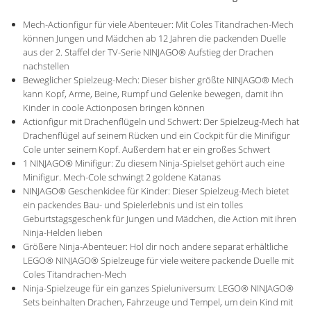
Mech-Actionfigur für viele Abenteuer: Mit Coles Titandrachen-Mech
können Jungen und Mädchen ab 12 Jahren die packenden Duelle
aus der 2. Staffel der TV-Serie NINJAGO® Aufstieg der Drachen
nachstellen
Beweglicher Spielzeug-Mech: Dieser bisher größte NINJAGO® Mech
kann Kopf, Arme, Beine, Rumpf und Gelenke bewegen, damit ihn
Kinder in coole Actionposen bringen können
Actionfigur mit Drachenflügeln und Schwert: Der Spielzeug-Mech hat
Drachenflügel auf seinem Rücken und ein Cockpit für die Minifigur
Cole unter seinem Kopf. Außerdem hat er ein großes Schwert
1 NINJAGO® Minifigur: Zu diesem Ninja-Spielset gehört auch eine
Minifigur. Mech-Cole schwingt 2 goldene Katanas
NINJAGO® Geschenkidee für Kinder: Dieser Spielzeug-Mech bietet
ein packendes Bau- und Spielerlebnis und ist ein tolles
Geburtstagsgeschenk für Jungen und Mädchen, die Action mit ihren
Ninja-Helden lieben
Größere Ninja-Abenteuer: Hol dir noch andere separat erhältliche
LEGO® NINJAGO® Spielzeuge für viele weitere packende Duelle mit
Coles Titandrachen-Mech
Ninja-Spielzeuge für ein ganzes Spieluniversum: LEGO® NINJAGO®
Sets beinhalten Drachen, Fahrzeuge und Tempel, um dein Kind mit