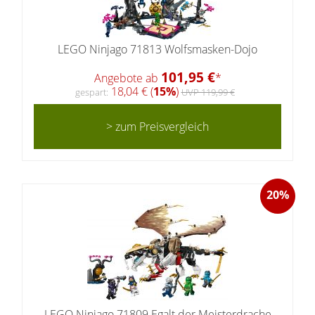
LEGO Ninjago 71813 Wolfsmasken-Dojo
101,95 €
Angebote ab
*
18,04 € (
15%
)
gespart:
UVP 119,99 €
> zum Preisvergleich
20%
LEGO Ninjago 71809 Egalt der Meisterdrache