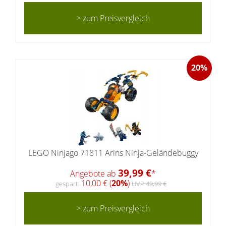
> zum Preisvergleich
20%
LEGO Ninjago 71811 Arins Ninja-Geländebuggy
39,99 €
Angebote ab
*
10,00 € (
20%
)
gespart:
UVP 49,99 €
> zum Preisvergleich