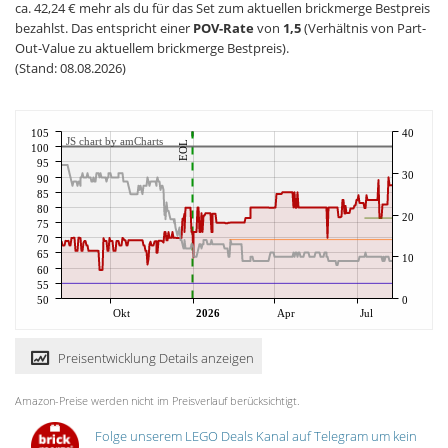
ca. 42,24 € mehr als du für das Set zum aktuellen brickmerge Bestpreis
bezahlst. Das entspricht einer
POV-Rate
von
1,5
(Verhältnis von Part-
Out-Value zu aktuellem brickmerge Bestpreis).
(Stand: 08.08.2026)
105
40
JS chart by amCharts
EOL
100
95
30
90
85
80
20
75
70
65
10
60
55
50
0
Okt
2026
Apr
Jul
Preisentwicklung Details anzeigen
Amazon-Preise werden nicht im Preisverlauf berücksichtigt.
Folge unserem LEGO Deals Kanal auf Telegram um kein