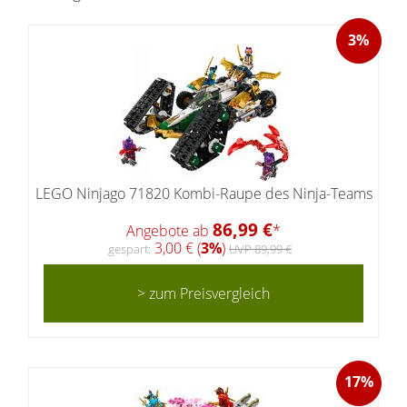
3%
LEGO Ninjago 71820 Kombi-Raupe des Ninja-Teams
86,99 €
Angebote ab
*
3,00 € (
3%
)
gespart:
UVP 89,99 €
> zum Preisvergleich
17%