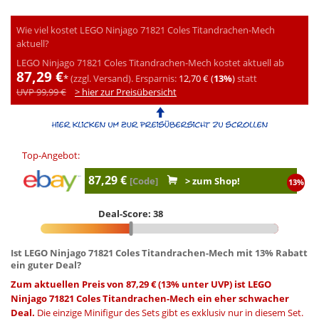
Wie viel kostet LEGO Ninjago 71821 Coles Titandrachen-Mech
aktuell?
LEGO Ninjago 71821 Coles Titandrachen-Mech kostet aktuell ab
87,29 €
*
(zzgl. Versand).
Ersparnis:
12,70 € (
13%
)
statt
UVP 99,99 €
> hier zur Preisübersicht
Top-Angebot:
87,29 €
[Code]
> zum Shop!
13%
Deal-Score: 38
Ist LEGO Ninjago 71821 Coles Titandrachen-Mech mit 13% Rabatt
ein guter Deal?
Zum aktuellen Preis von 87,29 € (13% unter UVP) ist LEGO
Ninjago 71821 Coles Titandrachen-Mech ein eher schwacher
Deal.
Die einzige Minifigur des Sets gibt es exklusiv nur in diesem Set.