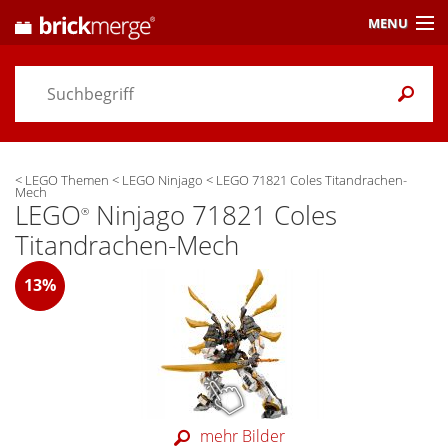
MENU
Preisvergleich
Gutscheine &
Aktuelles
<
LEGO Themen
<
LEGO Ninjago
<
LEGO 71821 Coles Titandrachen-
Themen
/ Händler
Mech
LEGO
Ninjago 71821 Coles
®
Alarme
& Wunschlisten
Titandrachen-Mech
Einstellungen
13%
mehr Bilder