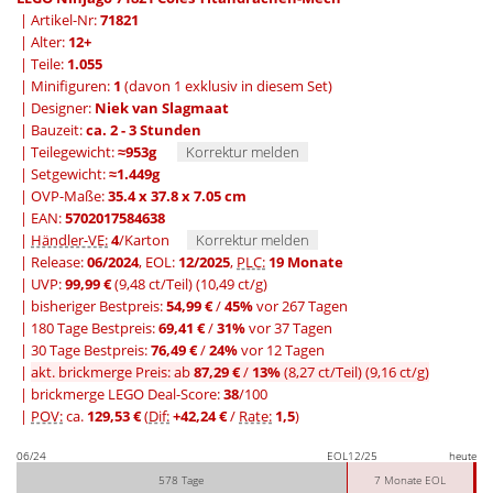
| Artikel-Nr:
71821
| Alter:
12+
| Teile:
1.055
| Minifiguren:
1
(davon 1 exklusiv in diesem Set)
| Designer:
Niek van Slagmaat
| Bauzeit:
ca. 2 - 3 Stunden
| Teilegewicht:
≈953g
Korrektur melden
| Setgewicht:
≈1.449g
| OVP-Maße:
35.4 x 37.8 x 7.05 cm
| EAN:
5702017584638
|
Händler-VE:
4
/Karton
Korrektur melden
| Release:
06/2024
, EOL:
12/2025
,
PLC:
19 Monate
| UVP:
99,99 €
(9,48 ct/Teil)
(10,49 ct/g)
|
bisheriger Bestpreis:
54,99 €
/
45%
vor 267 Tagen
|
180 Tage Bestpreis:
69,41 €
/
31%
vor 37 Tagen
|
30 Tage Bestpreis:
76,49 €
/
24%
vor 12 Tagen
|
akt. brickmerge Preis: ab
87,29 €
/
13%
(8,27 ct/Teil)
(9,16 ct/g)
| brickmerge LEGO Deal-Score:
38
/100
|
POV:
ca.
129,53 €
(
Dif:
+42,24 €
/
Rate:
1,5
)
06/24
EOL
12/25
heute
578 Tage
7 Monate EOL