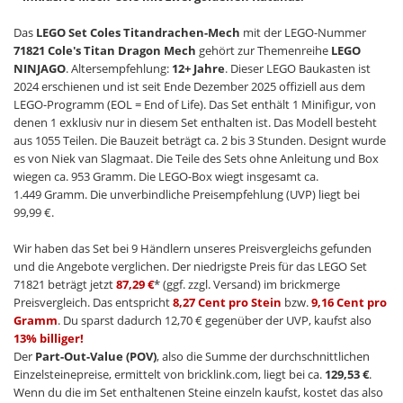
Das
LEGO Set Coles Titandrachen-Mech
mit der LEGO-Nummer
71821 Cole's Titan Dragon Mech
gehört zur Themenreihe
LEGO
NINJAGO
. Altersempfehlung:
12+ Jahre
. Dieser LEGO Baukasten ist
2024 erschienen und ist seit Ende Dezember 2025 offiziell aus dem
LEGO-Programm (EOL = End of Life). Das Set enthält 1 Minifigur, von
denen 1 exklusiv nur in diesem Set enthalten ist. Das Modell besteht
aus 1055 Teilen. Die Bauzeit beträgt ca. 2 bis 3 Stunden. Designt wurde
es von Niek van Slagmaat. Die Teile des Sets ohne Anleitung und Box
wiegen ca. 953 Gramm. Die LEGO-Box wiegt insgesamt ca.
1.449 Gramm. Die unverbindliche Preisempfehlung (UVP) liegt bei
99,99 €.
Wir haben das Set bei 9 Händlern unseres Preisvergleichs gefunden
und die Angebote verglichen. Der niedrigste Preis für das LEGO Set
71821 beträgt jetzt
87,29 €
* (ggf. zzgl. Versand) im brickmerge
Preisvergleich. Das entspricht
8,27 Cent pro Stein
bzw.
9,16 Cent pro
Gramm
. Du sparst dadurch 12,70 € gegenüber der UVP, kaufst also
13% billiger!
Der
Part-Out-Value (POV)
, also die Summe der durchschnittlichen
Einzelsteinepreise, ermittelt von bricklink.com, liegt bei ca.
129,53 €
.
Wenn du die im Set enthaltenen Steine einzeln kaufst, kostet das also