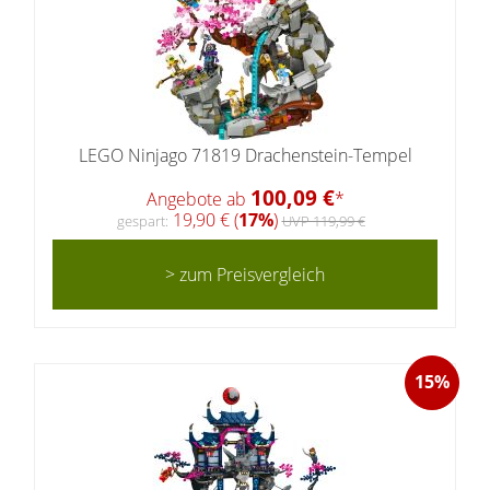
LEGO Ninjago 71819 Drachenstein-Tempel
100,09 €
Angebote ab
*
19,90 € (
17%
)
gespart:
UVP 119,99 €
> zum Preisvergleich
15%