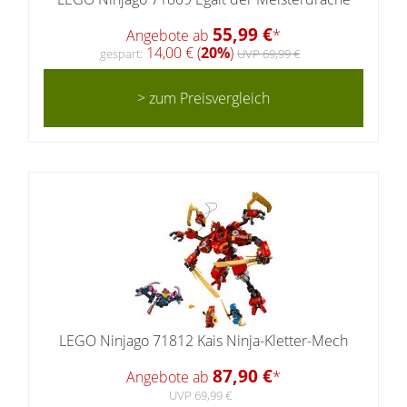
55,99 €
Angebote ab
*
14,00 € (
20%
)
gespart:
UVP 69,99 €
> zum Preisvergleich
LEGO Ninjago 71812 Kais Ninja-Kletter-Mech
87,90 €
Angebote ab
*
UVP 69,99 €