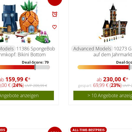
Models
11386 SpongeBob
Advanced Models
10273 G
mkopf: Bikini Bottom
auf dem Jahrmarkt
Deal-Score: 79
Deal-Sco
159,99 €
230,00 €
ab
*
ab
*
,00 € (
24%
)
69,99 € (
23%
)
UVP 209,99 €
gespart:
UVP 2
Angebote anzeigen
> 10 Angebote anzei
EIS
ALL-TIME-BESTPREIS