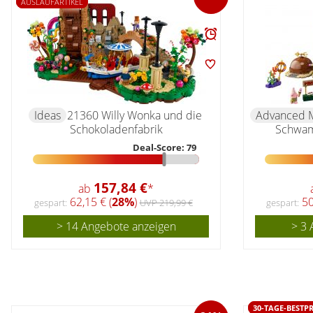
AUSLAUFARTIKEL
Ideas
21360 Willy Wonka und die
Advanced 
Schokoladenfabrik
Schwam
Deal-Score: 79
157,84 €
ab
*
62,15 € (
28%
)
50
gespart:
UVP 219,99 €
gespart:
> 14 Angebote anzeigen
> 3 
30-TAGE-BESTPR