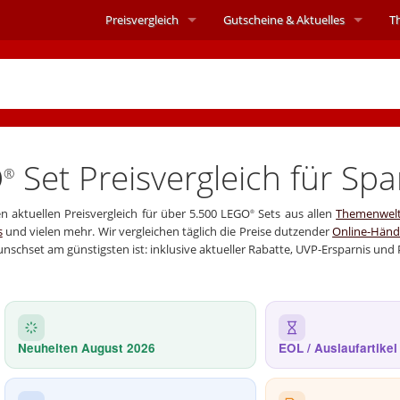
Preisvergleich
Gutscheine &
Aktuelles
T
O
Set Preisvergleich für
Spa
®
n aktuellen Preisvergleich für über 5.500 LEGO
Sets aus allen
Themenwel
®
s
und vielen mehr. Wir vergleichen täglich die Preise dutzender
Online-Händ
unschset am günstigsten ist: inklusive aktueller Rabatte, UVP-Ersparnis und P
Neuheiten August 2026
EOL / Auslaufartikel