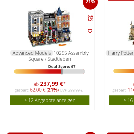
21%
Advanced Models
10255 Assembly
Harry Potter
Square / Stadtleben
Deal-Score: 67
237,99 €
ab
*
62,00 € (
21%
)
116
gespart:
UVP 299,99 €
gespart:
> 12 Angebote anzeigen
> 16