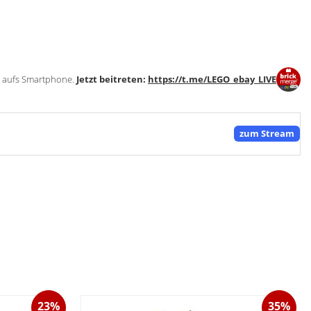
t aufs Smartphone.
Jetzt beitreten:
https://t.me/LEGO_ebay_LIVE
zum Stream
23%
35%