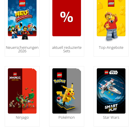
Neuerscheinungen
Top-Angebote
aktuell reduzierte
2026
Sets
Ninjago
Pokémon
Star Wars