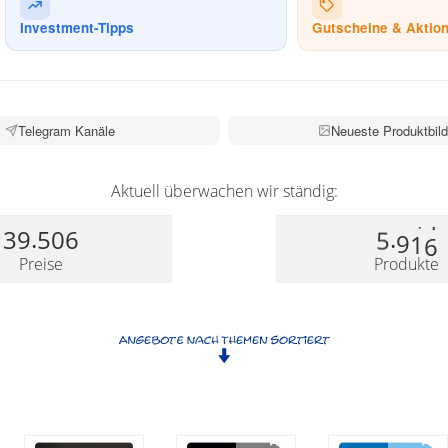
Investment-Tipps
Gutscheine & Aktio
Telegram Kanäle
Neueste Produktbild
Aktuell überwachen wir ständig:
.
.
3
9
5
0
6
5
9
1
6
Preise
Produkte