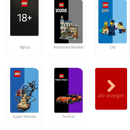
18plus
Advanced Models
City
alle anzeigen
Super Heroes
Technic