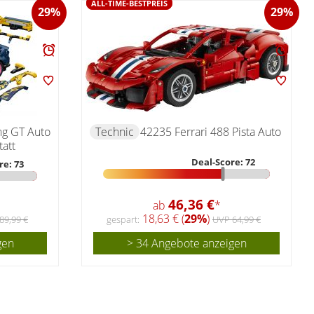
ALL-TIME-BESTPREIS
29%
29%
ng GT Auto
Technic
42235 Ferrari 488 Pista Auto
att
Deal-Score: 72
re: 73
46,36 €
ab
*
18,63 € (
29%
)
89,99 €
gespart:
UVP 64,99 €
gen
> 34 Angebote anzeigen