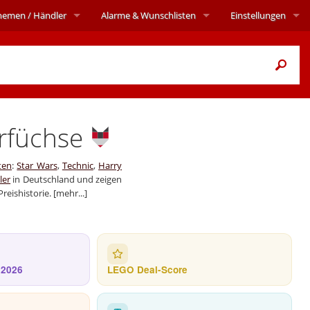
hemen
/ Händler
Alarme
& Wunschlisten
Einstellungen
rfüchse
ten
:
Star Wars
,
Technic
,
Harry
ler
in Deutschland und zeigen
reishistorie.
[mehr...]
 2026
LEGO Deal-Score