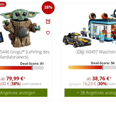
EIS
38%
5446 Grogu™ (Lehrling des
City
60497 Waschstr
Mandalorianers)
Deal-Score: 56
Deal-Score: 81
79,99 €
38,76 €
ab
*
ab
*
,00 € (
38%
)
16,23 € (
30%
)
UVP 129,99 €
gespart:
UVP 
 Angebote anzeigen
> 38 Angebote anzei