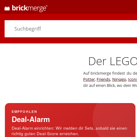
Der LEG
Auf brickmerge findest du de
Potter
,
Friends
,
Ninjago
,
Icon
dir auf einen Blick, wo dein W
EMPFOHLEN
Deal-Alarm
Deal-Alarm einrichten: Wir melden dir Sets, sobald sie einen
richtig guten Deal-Score erreichen.