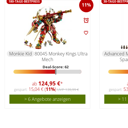
180-TAGE-BESTPREIS
30-TAGE-BESTPR
11%
Monkie Kid
80045 Monkey Kings Ultra
Advanced 
Mech
Spar
Deal-Score: 62
124,95 €
ab
*
15,04 € (
11%
)
53
gespart:
UVP 139,99 €
gespart:
> 6 Angebote anzeigen
> 11