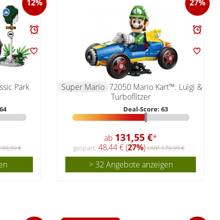
12%
27%
ssic Park
Super Mario
72050 Mario Kart™: Luigi &
Turboflitzer
64
Deal-Score: 63
131,55 €
ab
*
48,44 € (
27%
)
99,99 €
gespart:
UVP 179,99 €
en
> 32 Angebote anzeigen