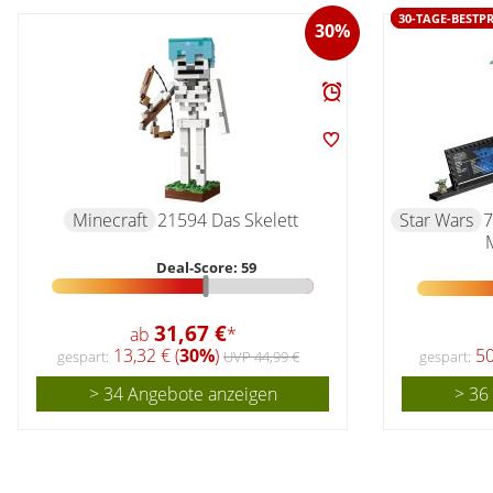
30-TAGE-BESTPR
30%
Minecraft
21594 Das Skelett
Star Wars
7
Deal-Score: 59
31,67 €
ab
*
13,32 € (
30%
)
50
gespart:
UVP 44,99 €
gespart:
> 34 Angebote anzeigen
> 36