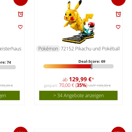
eisterhaus
Pokémon
72152 Pikachu und Pokéball
Deal-Score: 69
re: 74
129,99 €
ab
*
70,00 € (
35%
)
99,99 €
gespart:
UVP 199,99 €
gen
> 34 Angebote anzeigen