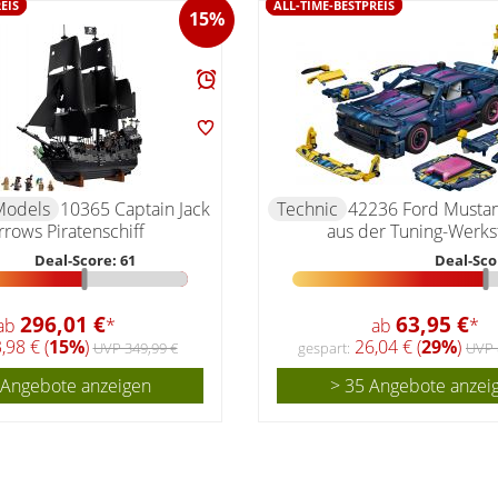
EIS
ALL-TIME-BESTPREIS
15%
Models
10365 Captain Jack
Technic
42236 Ford Musta
rows Piratenschiff
aus der Tuning-Werkst
Deal-Score: 61
Deal-Sco
296,01 €
63,95 €
ab
*
ab
*
,98 € (
15%
)
26,04 € (
29%
)
UVP 349,99 €
gespart:
UVP 
 Angebote anzeigen
> 35 Angebote anzei