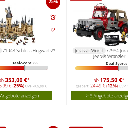
25%
71043 Schloss Hogwarts™
Jurassic World
77984 Jura
Jeep® Wrangler
Deal-Score: 65
Deal-Score: 
353,00 €
175,50 €
ab
*
ab
*
,99 € (
25%
)
24,49 € (
12%
)
UVP 469,99 €
gespart:
UVP 1
 Angebote anzeigen
> 8 Angebote anzeig