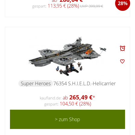
ab
*
28%
113,95 € (28%)
gespart:
UVP 399,99 €
Super Heroes
76354 S.H.I.E.L.D.-Helicarrier
265,49 €
ab
*
kaufland.de:
104,50 € (28%)
gespart:
> zum Shop