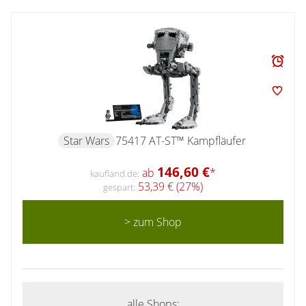
Star Wars
75417 AT-ST™ Kampfläufer
146,60 €
ab
*
kaufland.de:
53,39 € (27%)
gespart:
> zum Shop
alle Shops: