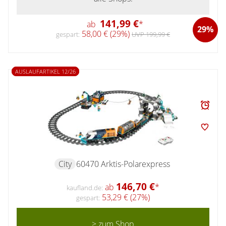
141,99 €
ab
*
29%
58,00 € (29%)
gespart:
UVP 199,99 €
AUSLAUFARTIKEL 12/26
City
60470 Arktis-Polarexpress
146,70 €
ab
*
kaufland.de:
53,29 € (27%)
gespart:
> zum Shop