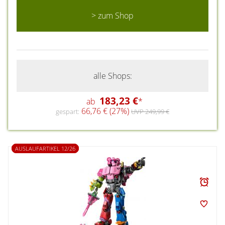
> zum Shop
alle Shops:
183,23 €
ab
*
66,76 € (27%)
gespart:
UVP 249,99 €
AUSLAUFARTIKEL 12/26