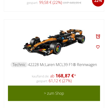
22%
99,58 € (22%)
gespart:
UVP 449,99 €
Technic
42228 McLaren MCL39 F1® Rennwagen
168,87 €
ab
*
kaufland.de:
61,12 € (27%)
gespart:
> zum Shop