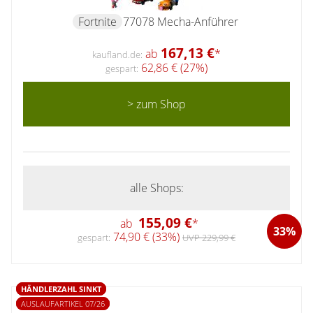
Fortnite
77078 Mecha-Anführer
167,13 €
ab
*
kaufland.de:
62,86 € (27%)
gespart:
> zum Shop
alle Shops:
155,09 €
ab
*
33%
74,90 € (33%)
gespart:
UVP 229,99 €
HÄNDLERZAHL SINKT
AUSLAUFARTIKEL 07/26