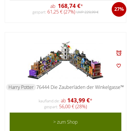
168,74 €
ab
*
27%
61,25 € (27%)
gespart:
UVP 229,99 €
Harry Potter
76444 Die Zauberläden der Winkelgasse™
143,99 €
ab
*
kaufland.de:
56,00 € (28%)
gespart:
> zum Shop