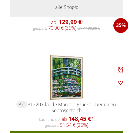
alle Shops:
129,99 €
ab
*
35%
70,00 € (35%)
gespart:
UVP 199,99 €
Art
31220 Claude Monet – Brücke über einen
Seerosenteich
148,45 €
ab
*
kaufland.de:
51,54 € (26%)
gespart: