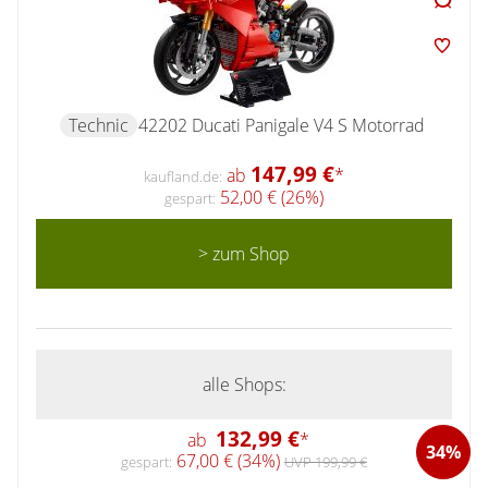
Technic
42202 Ducati Panigale V4 S Motorrad
147,99 €
ab
*
kaufland.de:
52,00 € (26%)
gespart:
> zum Shop
alle Shops:
132,99 €
ab
*
34%
67,00 € (34%)
gespart:
UVP 199,99 €