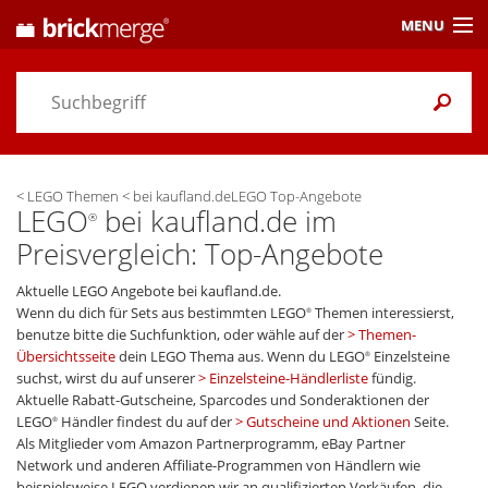
MENU
Preisvergleich
Gutscheine &
Aktuelles
<
LEGO Themen
<
bei kaufland.deLEGO Top-Angebote
Themen
/ Händler
LEGO
bei kaufland.de im
®
Preisvergleich: Top-Angebote
Alarme
& Wunschlisten
Aktuelle LEGO Angebote bei kaufland.de.
Einstellungen
Wenn du dich für Sets aus bestimmten LEGO
Themen interessierst,
®
benutze bitte die Suchfunktion, oder wähle auf der
Themen-
Übersichtsseite
dein LEGO Thema aus. Wenn du LEGO
Einzelsteine
®
suchst, wirst du auf unserer
Einzelsteine-Händlerliste
fündig.
Aktuelle Rabatt-Gutscheine, Sparcodes und Sonderaktionen der
LEGO
Händler findest du auf der
Gutscheine und Aktionen
Seite.
®
Als Mitglieder vom Amazon Partnerprogramm, eBay Partner
Network und anderen Affiliate-Programmen von Händlern wie
beispielsweise LEGO verdienen wir an qualifizierten Verkäufen, die