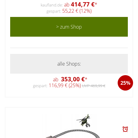
414,77 €
ab
*
kaufland.de:
55,22 € (12%)
gespart:
> zum Shop
alle Shops:
353,00 €
ab
*
25%
116,99 € (25%)
gespart:
UVP 469,99 €