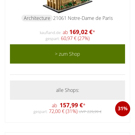
Architecture
21061 Notre-Dame de Paris
169,02 €
ab
*
kaufland.de:
60,97 € (27%)
gespart:
> zum Shop
alle Shops:
157,99 €
ab
*
31%
72,00 € (31%)
gespart:
UVP 229,99 €