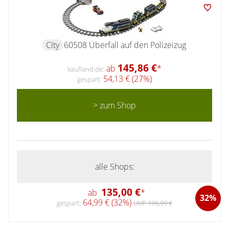
City
60508 Überfall auf den Polizeizug
145,86 €
ab
*
kaufland.de:
54,13 € (27%)
gespart:
> zum Shop
alle Shops:
135,00 €
ab
*
32%
64,99 € (32%)
gespart:
UVP 199,99 €