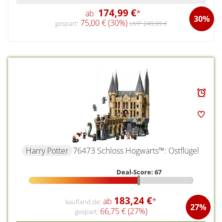
174,99 €
ab
*
30%
75,00 € (30%)
gespart:
UVP 249,99 €
Harry Potter
76473 Schloss Hogwarts™: Ostflügel
Deal-Score: 67
183,24 €
ab
*
kaufland.de:
27%
66,75 € (27%)
gespart: