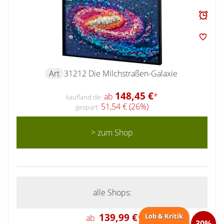
Art
31212 Die Milchstraßen-Galaxie
148,45 €
ab
*
kaufland.de:
51,54 € (26%)
gespart:
> zum Shop
alle Shops:
139,99 €
Lob & Kritik
ab
*
30%