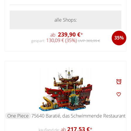
alle Shops:
239,90 €
ab
*
35%
130,09 € (35%)
gespart:
UVP 369,99 €
One Piece
75640 Baratié, das Schwimmende Restaurant
217,53 €
ab
*
kaufland.de: