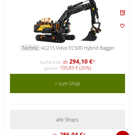
Technic
42215 Volvo EC500 Hybrid Bagger
294,10 €
ab
*
kaufland.de:
105,89 € (26%)
gespart:
> zum Shop
alle Shops:
286,04 €