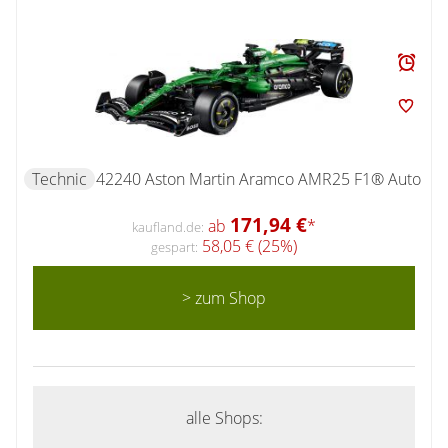
Technic
42240 Aston Martin Aramco AMR25 F1® Auto
171,94 €
ab
*
kaufland.de:
58,05 € (25%)
gespart:
> zum Shop
alle Shops: