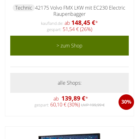
Technic
42175 Volvo FMX LKW mit EC230 Electric
Raupenbagger
148,45 €
ab
*
kaufland.de:
51,54 € (26%)
gespart:
> zum Shop
alle Shops:
139,89 €
ab
*
30%
60,10 € (30%)
gespart:
UVP 199,99 €