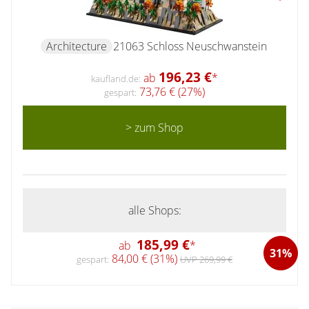
Architecture
21063 Schloss Neuschwanstein
196,23 €
ab
*
kaufland.de:
73,76 € (27%)
gespart:
> zum Shop
alle Shops:
185,99 €
ab
*
31%
84,00 € (31%)
gespart:
UVP 269,99 €