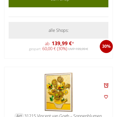
alle Shops:
139,99 €
ab
*
30%
60,00 € (30%)
gespart:
UVP 199,99 €
Art
31215 Vincent van Gogh – Sonnenblumen