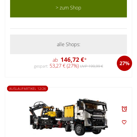
> zum Shop
alle Shops:
146,72 €
ab
*
27%
53,27 € (27%)
gespart:
UVP 199,99 €
AUSLAUFARTIKEL 12/26