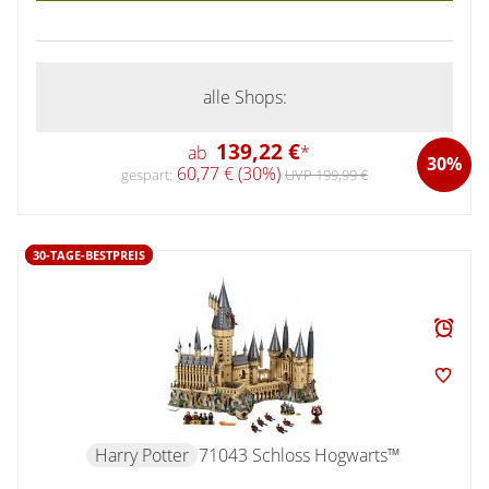
alle Shops:
139,22 €
ab
*
30%
60,77 € (30%)
gespart:
UVP 199,99 €
30-TAGE-BESTPREIS
Harry Potter
71043 Schloss Hogwarts™