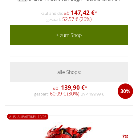
147,42 €
ab
*
kaufland.de:
52,57 € (26%)
gespart:
> zum Shop
alle Shops:
139,90 €
ab
*
30%
60,09 € (30%)
gespart:
UVP 199,99 €
AUSLAUFARTIKEL 12/26