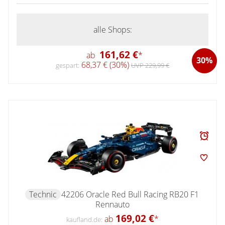
alle Shops:
161,62 €
ab
*
30%
68,37 € (30%)
gespart:
UVP 229,99 €
Technic
42206 Oracle Red Bull Racing RB20 F1
Rennauto
169,02 €
ab
*
kaufland.de: