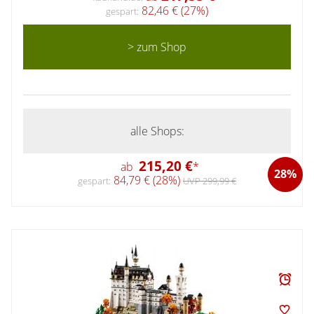
82,46 € (27%)
gespart:
> zum Shop
alle Shops:
215,20 €
ab
*
28%
84,79 € (28%)
gespart:
UVP 299,99 €