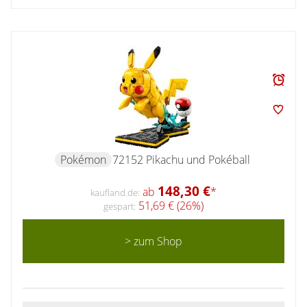
Pokémon
72152 Pikachu und Pokéball
148,30 €
ab
*
kaufland.de:
51,69 € (26%)
gespart:
> zum Shop