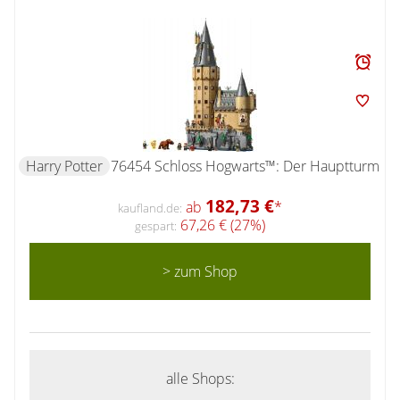
Harry Potter
76454 Schloss Hogwarts™: Der Hauptturm
182,73 €
ab
*
kaufland.de:
67,26 € (27%)
gespart:
> zum Shop
alle Shops: