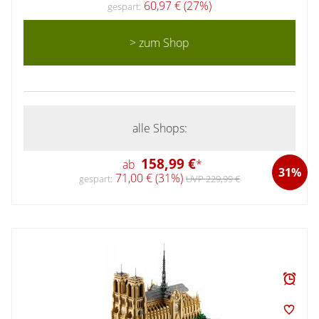
60,97 € (27%)
gespart:
> zum Shop
alle Shops:
158,99 €
ab
*
31%
71,00 € (31%)
gespart:
UVP 229,99 €