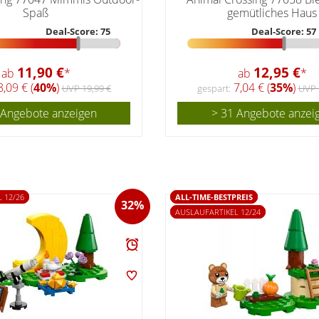
Spaß
gemütliches Haus
Deal-Score: 75
Deal-Score: 57
11,90 €
12,95 €
ab
*
ab
*
,09 € (
40%
)
7,04 € (
35%
)
UVP 19,99 €
gespart:
UVP 
 Angebote anzeigen
> 31 Angebote anzei
 12/26
ALL-TIME-BESTPREIS
32%
AUSLAUFARTIKEL 12/24