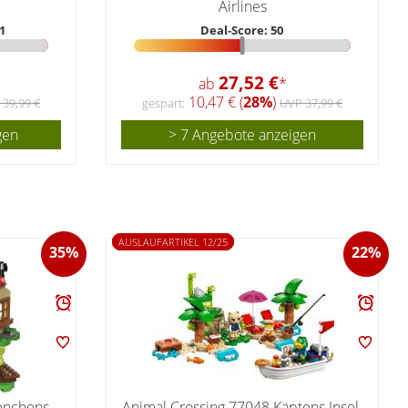
Airlines
1
Deal-Score: 50
27,52 €
ab
*
10,47 € (
28%
)
 39,99 €
gespart:
UVP 37,99 €
gen
> 7 Angebote anzeigen
AUSLAUFARTIKEL 12/25
35%
22%
enchens
Animal Crossing 77048 Käptens Insel-