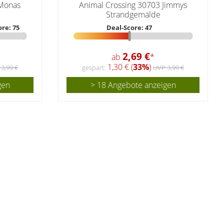
 Monas
Animal Crossing 30703 Jimmys
Strandgemälde
ore: 75
Deal-Score: 47
2,69 €
ab
*
1,30 € (
33%
)
3,99 €
gespart:
UVP 3,99 €
gen
> 18 Angebote anzeigen