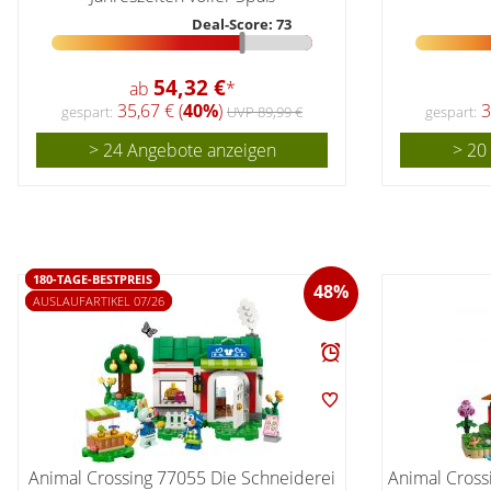
Deal-Score: 73
54,32 €
ab
*
35,67 € (
40%
)
3
gespart:
UVP 89,99 €
gespart:
> 24 Angebote anzeigen
> 20
180-TAGE-BESTPREIS
48%
AUSLAUFARTIKEL 07/26
Animal Crossing 77055 Die Schneiderei
Animal Cross