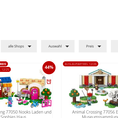
alle Shops
Auswahl
Preis
REIS
AUSLAUFARTIKEL 12/26
44%
 12/25
ing 77050 Nooks Laden und
Animal Crossing 77056 
Sophies Haus
Museumssammlun