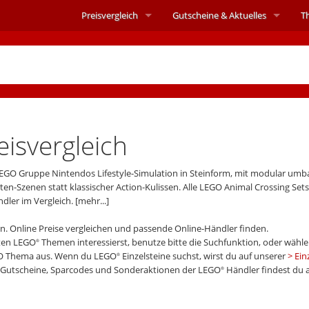
Preisvergleich
Gutscheine &
Aktuelles
T
isvergleich
LEGO Gruppe Nintendos Lifestyle-Simulation in Steinform, mit modular um
n-Szenen statt klassischer Action-Kulissen. Alle LEGO Animal Crossing Sets
ndler im Vergleich.
[mehr...]
n. Online Preise vergleichen und passende Online-Händler finden.
mten LEGO
Themen interessierst, benutze bitte die Suchfunktion, oder wähle
®
O Thema aus. Wenn du LEGO
Einzelsteine suchst, wirst du auf unserer
Ein
®
t-Gutscheine, Sparcodes und Sonderaktionen der LEGO
Händler findest du 
®