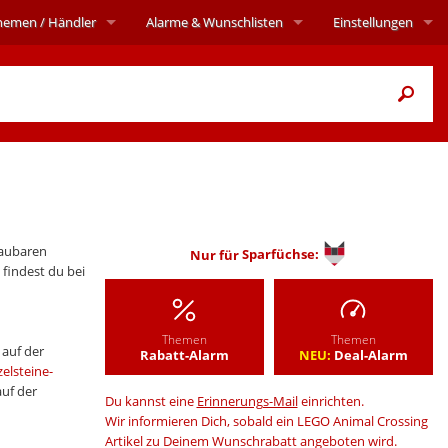
hemen
/ Händler
Alarme
& Wunschlisten
Einstellungen
baubaren
Nur für
Sparfüchse:
 findest du bei
Themen
Themen
 auf der
Rabatt-Alarm
NEU:
Deal-Alarm
zelsteine-
auf der
Du kannst eine
Erinnerungs-Mail
einrichten.
Wir informieren Dich, sobald ein LEGO Animal Crossing
Artikel zu Deinem Wunschrabatt angeboten wird.