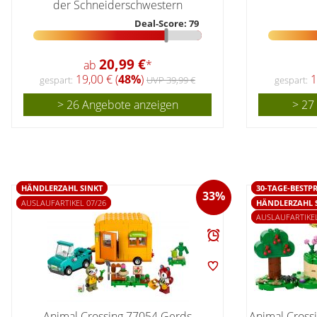
der Schneiderschwestern
Deal-Score: 79
20,99 €
ab
*
19,00 € (
48%
)
1
gespart:
UVP 39,99 €
gespart:
> 26 Angebote anzeigen
> 27
HÄNDLERZAHL SINKT
30-TAGE-BESTPR
33%
AUSLAUFARTIKEL 07/26
HÄNDLERZAHL 
AUSLAUFARTIKEL
Animal Crossing 77054 Gerds
Animal Cross