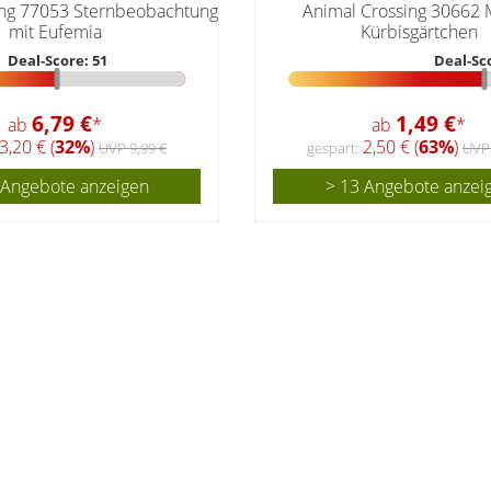
ing 77053 Sternbeobachtung
Animal Crossing 30662
mit Eufemia
Kürbisgärtchen
Deal-Score: 51
Deal-Sc
6,79 €
1,49 €
ab
*
ab
*
3,20 € (
32%
)
2,50 € (
63%
)
UVP 9,99 €
gespart:
UVP 
 Angebote anzeigen
> 13 Angebote anzei