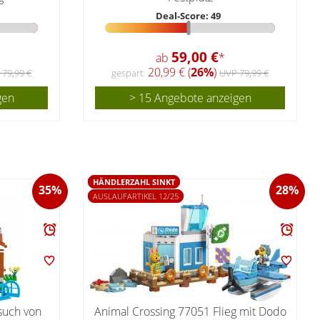
Deal-Score: 49
59,00 €
ab
*
20,99 € (
26%
)
 79,99 €
gespart:
UVP 79,99 €
gen
> 15 Angebote anzeigen
HÄNDLERZAHL SINKT
35%
28%
AUSLAUFARTIKEL 12/25
such von
Animal Crossing 77051 Flieg mit Dodo