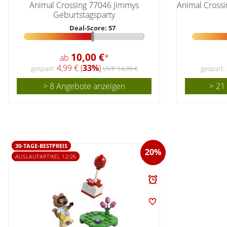
Animal Crossing 77046 Jimmys
Animal Cross
Geburtstagsparty
Deal-Score: 57
10,00 €
ab
*
4,99 € (
33%
)
gespart:
UVP 14,99 €
gespart:
> 8 Angebote anzeigen
> 21
30-TAGE-BESTPREIS
20%
AUSLAUFARTIKEL 12/26