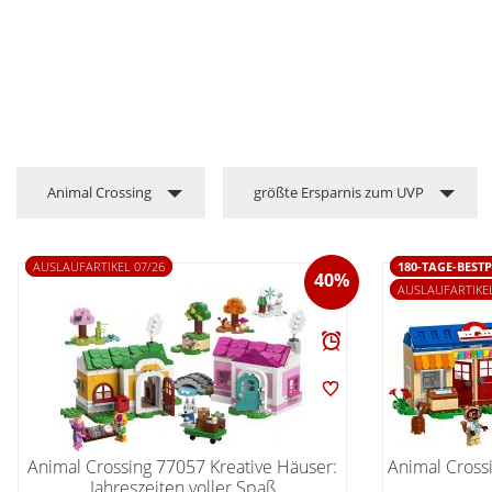
Animal Crossing
größte Ersparnis zum UVP
AUSLAUFARTIKEL 07/26
180-TAGE-BESTP
40%
AUSLAUFARTIKEL
Animal Crossing 77057 Kreative Häuser:
Animal Cross
Jahreszeiten voller Spaß