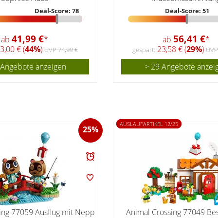
Deal-Score: 78
Deal-Score: 51
41,99 €
56,41 €
ab
*
ab
*
3,00 € (
44%
)
23,58 € (
29%
)
UVP 74,99 €
gespart:
UVP
 Angebote anzeigen
> 29 Angebote anzei
AUSLAUFARTIKEL 12/25
25%
ing 77059 Ausflug mit Nepp
Animal Crossing 77049 Be