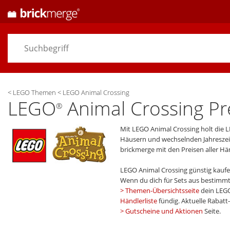
<
LEGO Themen
<
LEGO Animal Crossing
LEGO
Animal Crossing Pre
®
Mit LEGO Animal Crossing holt die 
Häusern und wechselnden Jahreszeite
brickmerge mit den Preisen aller Hä
LEGO Animal Crossing günstig kaufe
Wenn du dich für Sets aus bestim
Themen-Übersichtsseite
dein LEG
Händlerliste
fündig. Aktuelle Rabat
Gutscheine und Aktionen
Seite.