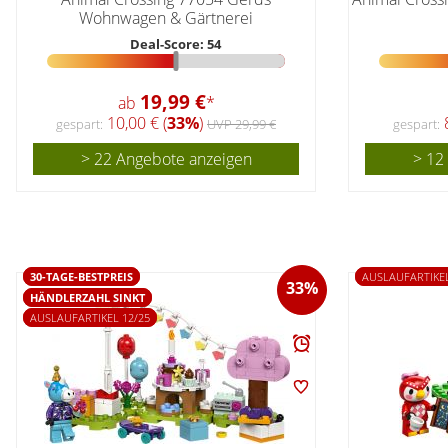
Wohnwagen & Gärtnerei
Deal-Score: 54
19,99 €
ab
*
10,00 € (
33%
)
8
gespart:
UVP 29,99 €
gespart:
> 22 Angebote anzeigen
> 12
30-TAGE-BESTPREIS
AUSLAUFARTIKEL
33%
HÄNDLERZAHL SINKT
AUSLAUFARTIKEL 12/25