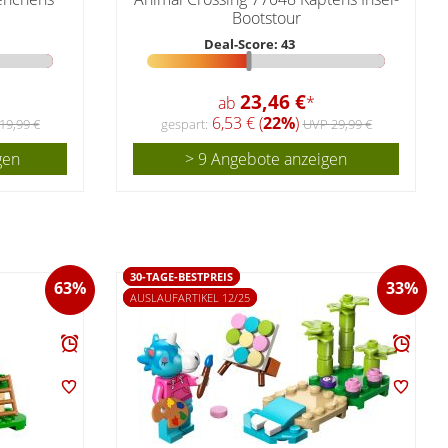
Bootstour
Deal-Score: 43
23,46 €
ab
*
6,53 € (
22%
)
19,99 €
gespart:
UVP 29,99 €
gen
> 9 Angebote anzeigen
30-TAGE-BESTPREIS
63%
33%
AUSLAUFARTIKEL 12/25