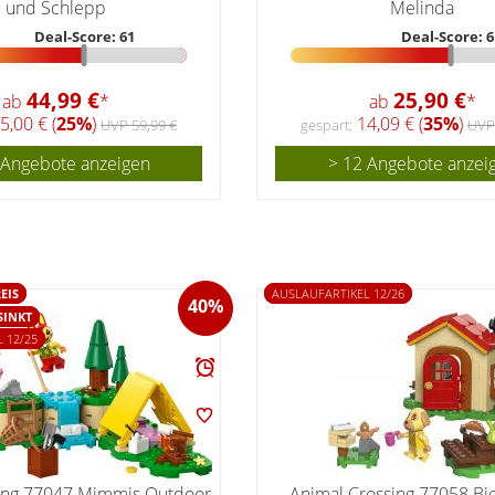
und Schlepp
Melinda
Deal-Score: 61
Deal-Score: 6
44,99 €
25,90 €
ab
*
ab
*
5,00 € (
25%
)
14,09 € (
35%
)
UVP 59,99 €
gespart:
UVP
 Angebote anzeigen
> 12 Angebote anzei
EIS
AUSLAUFARTIKEL 12/26
40%
SINKT
 12/25
ing 77047 Mimmis Outdoor-
Animal Crossing 77058 Bi