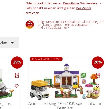
Oder du nutzt den neuen
Deal-Alarm
: Wir melden dir
Sets, sobald sie einen richtig guten
Deal-Score
erreichen.
Folge unserem LEGO Deals Kanal auf Telegram
um kein Angebot mehr zu verpassen!
> Alle Infos dazu hier <
Alter
AUSLAUFARTIKEL 12/25
29%
26%
Eugens
Animal Crossing 77052 K.K. spielt auf dem
g
Festplatz