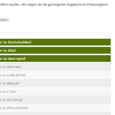
lern kaufen. Wir zeigen dir die günstigsten Angebote im Preisvergleich
elden
er zu Steinehelden!
r zu Alza!
er zu idee+spiel!
r zu Alternate!
r zu Lucky Bricks!
r zu eBay.de!
r zu LToys!
er zu duo-Shop!
r zu Office-Partner!