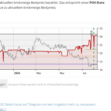
aktuellen brickmerge Bestpreis bezahlst. Das entspricht einer
POV-Rate
ue zu aktuellem brickmerge Bestpreis).
35
EOL
30
25
20
15
10
2026
Mär
Mai
Jul
igen
Amazon-Preise werden nicht im Preisverlauf berücksichtigt.
GO Deals Kanal auf Telegram um kein Angebot mehr zu verpassen!
ier <