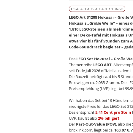
LEGO ART AUSLAUFARTIKEL 07/26
LEGO Art 31208 Hokusai – Große W
Hokusais „Große Welle" – eines 
1.810 LEGO-Steinen als mehrdime
einer Deko-Tafel mit Hokusais Un
etwa vier bis fünf Stunden zum 
Code-Soundtrack begleitet – geda
Das
LEGO Set Hokusai – Große We
Themenreihe
LEGO ART
. Altersemp
seit Ende Juli 2026 offiziell aus de
Die Bauzeit beträgt ca. 4 bis 5 Stun
Box wiegen ca. 2.085 Gramm. Die LE
Preisempfehlung (UVP) liegt bei 99,99
Wir haben das Set bei 13 Händlern u
niedrigste Preis für das LEGO Set 312
Das entspricht
5,41 Cent pro Stein
UVP, kaufst also
2% billiger!
Der
Part-Out-Value (POV)
, also di
bricklink.com, liegt bei ca.
163,07 €
. 