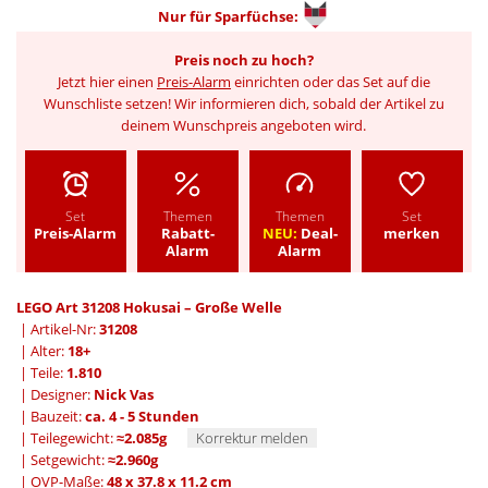
Nur für
Sparfüchse:
Preis noch zu hoch?
Jetzt hier einen
Preis-Alarm
einrichten oder das Set auf die
Wunschliste setzen! Wir informieren dich, sobald der Artikel zu
deinem Wunschpreis angeboten wird.
Set
Themen
Themen
Set
Preis-Alarm
Rabatt-
NEU:
Deal-
merken
Alarm
Alarm
LEGO Art 31208 Hokusai – Große Welle
| Artikel-Nr:
31208
| Alter:
18+
| Teile:
1.810
| Designer:
Nick Vas
| Bauzeit:
ca. 4 - 5 Stunden
| Teilegewicht:
≈2.085g
Korrektur melden
| Setgewicht:
≈2.960g
| OVP-Maße:
48 x 37.8 x 11.2 cm