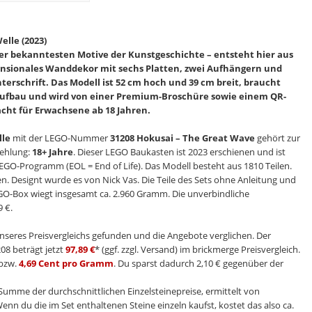
elle (2023)
der bekanntesten Motive der Kunstgeschichte – entsteht hier aus
nsionales Wanddekor mit sechs Platten, zwei Aufhängern und
terschrift. Das Modell ist 52 cm hoch und 39 cm breit, braucht
Aufbau und wird von einer Premium-Broschüre sowie einem QR-
cht für Erwachsene ab 18 Jahren.
lle
mit der LEGO-Nummer
31208 Hokusai – The Great Wave
gehört zur
fehlung:
18+ Jahre
. Dieser LEGO Baukasten ist 2023 erschienen und ist
m LEGO-Programm (EOL = End of Life). Das Modell besteht aus 1810 Teilen.
den. Designt wurde es von Nick Vas. Die Teile des Sets ohne Anleitung und
GO-Box wiegt insgesamt ca. 2.960 Gramm. Die unverbindliche
 €.
nseres Preisvergleichs gefunden und die Angebote verglichen. Der
08 beträgt jetzt
97,89 €
* (ggf. zzgl. Versand) im brickmerge Preisvergleich.
bzw.
4,69 Cent pro Gramm
. Du sparst dadurch 2,10 € gegenüber der
e Summe der durchschnittlichen Einzelsteinepreise, ermittelt von
Wenn du die im Set enthaltenen Steine einzeln kaufst, kostet das also ca.