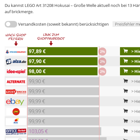
Du kannst LEGO Art 31208 Hokusai – Große Welle aktuell noch bei 13 Händ
auf brickmerge.
Versandkosten (soweit bekannt) berücksichtigen
Preisfehler m
97,89 €
> Hi
2%
97,90 €
> Hie
2%
98,00 €
> Hi
2%
99,90 €
> Hie
99,99 €
> Hie
99,99 €
> Hie
99,99 €
> Hie
99,99 €
> Hi
103,05 €
> Hie