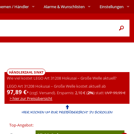
hemen
/ Händler
Alarme
& Wunschlisten
Einstellungen
HÄNDLERZAHL SINKT
Wie viel kostet LEGO Art 31208 Hokusai – Große Welle aktuell?
LEGO Art 31208 Hokusai – Große Welle kostet aktuell ab
97,89 €
*
(zzgl. Versand).
Ersparnis:
2,10 € (
2%
)
statt
UVP 99,99 €
> hier zur Preisübersicht
Top-Angebot: