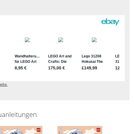
eite.
uanleitungen