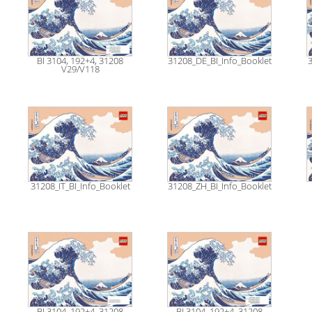
BI 3104, 192+4, 31208
31208_DE_BI_Info_Booklet
3
V29/V118
31208_IT_BI_Info_Booklet
31208_ZH_BI_Info_Booklet
BI 3104, 192+4, 31208
BI 3104, 192+4, 31208