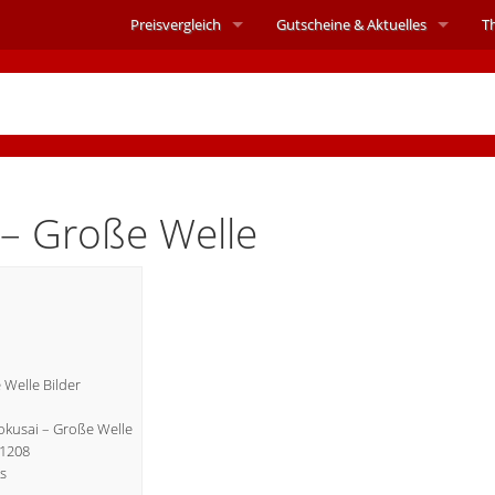
Preisvergleich
Gutscheine &
Aktuelles
T
– Große Welle
Welle Bilder
Hokusai – Große Welle
31208
s