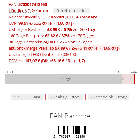
| EAN:
5702017412160
|
Händler-VE:
2
/Karton
Korrektur melden
| Release:
01/2023
, EOL:
07/2026
,
PLC:
43 Monate
| UVP:
99,99 €
(5,52 ct/Teil)
(4,80 ct/g)
|
bisheriger Bestpreis:
48,99 €
/
51%
vor 260 Tagen
|
180 Tage Bestpreis:
62,82 €
/
37%
vor 78 Tagen
|
30 Tage Bestpreis:
74,00 €
/
26%
vor 17 Tagen
|
akt. brickmerge Preis: ab
97,89 €
/
2%
(5,41 ct/Teil)
(4,69 ct/g)
| brickmerge LEGO Deal-Score:
25
/100
|
POV:
ca.
163,07 €
(
Dif:
+65,18 €
/
Rate:
1,7
)
01/23
EOL
heute
1307 Tage
8 T. EOL
|
|
Zur LEGO Seite
Zur ebay History
Zur bricklink History
EAN Barcode
5
702017
412160