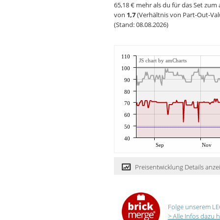
65,18 € mehr als du für das Set zum 
von
1,7
(Verhältnis von Part-Out-Val
(Stand: 08.08.2026)
110
JS chart by amCharts
100
90
80
70
60
50
40
Sep
Nov
Preisentwicklung Details anze
Folge unserem LE
> Alle Infos dazu h