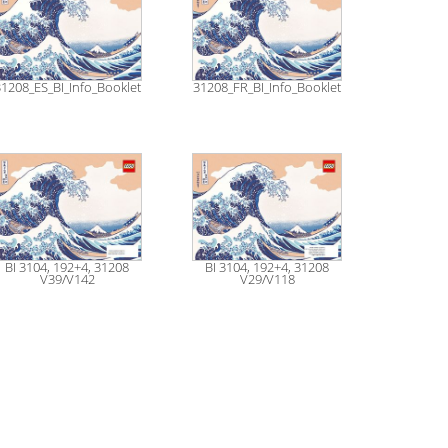
1208_ES_BI_Info_Booklet
31208_FR_BI_Info_Booklet
BI 3104, 192+4, 31208
BI 3104, 192+4, 31208
V39/V142
V29/V118