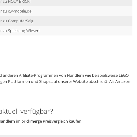
er zu HOLY BRICK!
r zu cw-mobile.de!
r zu ComputerSalg!
r zu Spielzeug-Wiesen!
 anderen Affiliate-Programmen von Händlern wie beispielsweise LEGO
eiligen Plattformen und Shops auf unserer Website abschließt. Als Amazon-
ktuell verfügbar?
Händlern im brickmerge Preisvergleich kaufen.