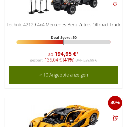
Technic 42129 4x4 Mercedes-Benz Zetros Offroad-Truck
Deal-Score: 50
194,95 €
ab
*
135,04 € (
41%
)
gespart:
UVP 329,99 €
> 10 Angebote anzeigen
30%