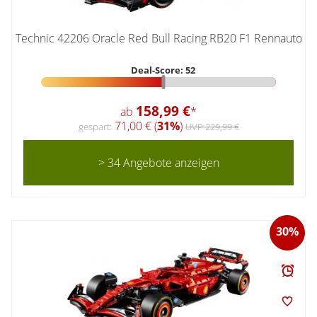
Technic 42206 Oracle Red Bull Racing RB20 F1 Rennauto
Deal-Score: 52
158,99 €
ab
*
71,00 € (
31%
)
gespart:
UVP 229,99 €
> 34 Angebote anzeigen
30%