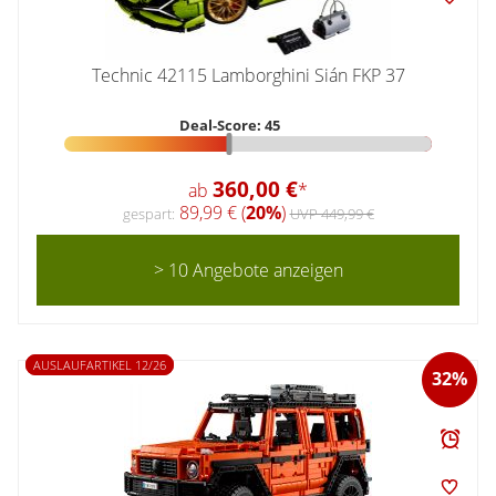
Technic 42115 Lamborghini Sián FKP 37
Deal-Score: 45
360,00 €
ab
*
89,99 € (
20%
)
gespart:
UVP 449,99 €
> 10 Angebote anzeigen
AUSLAUFARTIKEL 12/26
32%