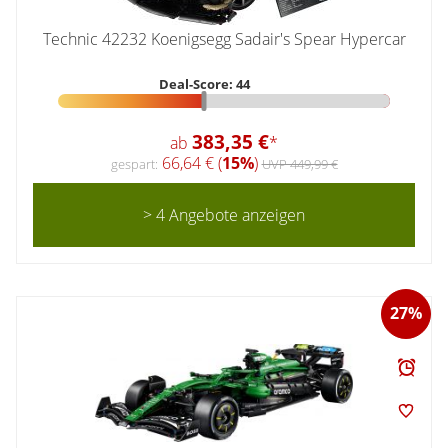
Technic 42232 Koenigsegg Sadair's Spear Hypercar
Deal-Score: 44
383,35 €
ab
*
66,64 € (
15%
)
gespart:
UVP 449,99 €
> 4 Angebote anzeigen
27%