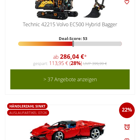
Technic 42215 Volvo EC500 Hybrid Bagger
Deal-Score: 53
286,04 €
ab
*
113,95 € (
28%
)
gespart:
UVP 399,99 €
> 37 Angebote anzeigen
HÄNDLERZAHL SINKT
22%
AUSLAUFARTIKEL 07/26