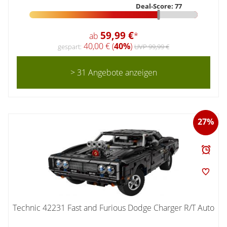
Deal-Score: 77
59,99 €
ab
*
40,00 € (
40%
)
gespart:
UVP 99,99 €
> 31 Angebote anzeigen
27%
Technic 42231 Fast and Furious Dodge Charger R/T Auto