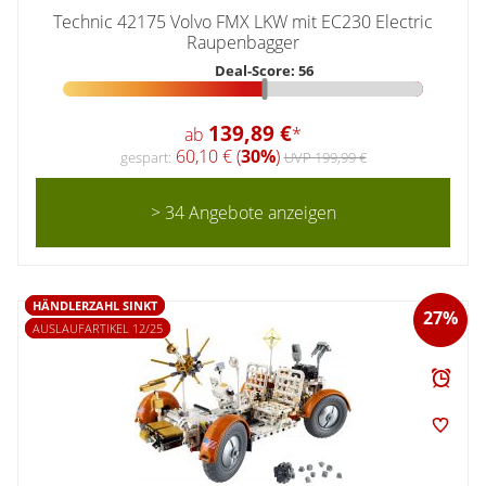
Technic 42175 Volvo FMX LKW mit EC230 Electric
Raupenbagger
Deal-Score: 56
139,89 €
ab
*
60,10 € (
30%
)
gespart:
UVP 199,99 €
> 34 Angebote anzeigen
HÄNDLERZAHL SINKT
27%
AUSLAUFARTIKEL 12/25