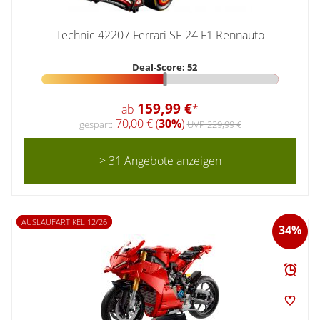
Technic 42207 Ferrari SF-24 F1 Rennauto
Deal-Score: 52
159,99 €
ab
*
70,00 € (
30%
)
gespart:
UVP 229,99 €
> 31 Angebote anzeigen
AUSLAUFARTIKEL 12/26
34%