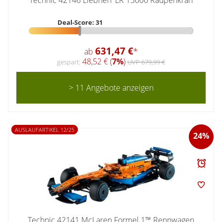
Technic 42146 Liebherr LR 13000 Raupenkran
Deal-Score: 31
631,47 €
ab
*
48,52 € (
7%
)
gespart:
UVP 679,99 €
> 11 Angebote anzeigen
AUSLAUFARTIKEL 12/25
24%
Technic 42141 McLaren Formel 1™ Rennwagen