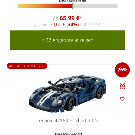
Deal-Score: 55
65,99 €
ab
*
34,00 € (
34%
)
gespart:
UVP 99,99 €
> 37 Angebote anzeigen
AUSLAUFARTIKEL 12/26
26%
Technic 42154 Ford GT 2022
Deal-Score: 51