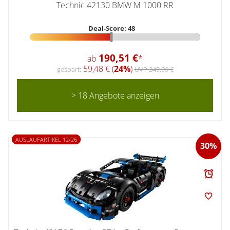
Technic 42130 BMW M 1000 RR
Deal-Score: 48
190,51 €
ab
*
59,48 € (
24%
)
gespart:
UVP 249,99 €
> 18 Angebote anzeigen
AUSLAUFARTIKEL 12/26
30%