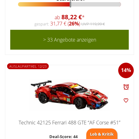
88,22 €
ab
*
31,77 € (
26%
)
gespart:
UVP 119,99 €
> 33 Angebote anzeigen
AUSLAUFARTIKEL 12/23
14%
Technic 42125 Ferrari 488 GTE “AF Corse #51”
Lob & Kritik
Deal-Score: 44