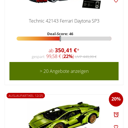
Technic 42143 Ferrari Daytona SP3
Deal-Score: 46
350,41 €
ab
*
99,58 € (
22%
)
gespart:
UVP 449,99 €
> 20 Angebote anzeigen
AUSLAUFARTIKEL 12/25
20%