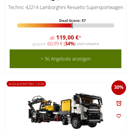
Technic 42214 Lamborghini Revuelto Supersportwagen
Deal-Score: 57
119,00 €
ab
*
60,99 € (
34%
)
gespart:
UVP 179,99 €
> 36 Angebote anzeigen
AUSLAUFARTIKEL 12/26
30%