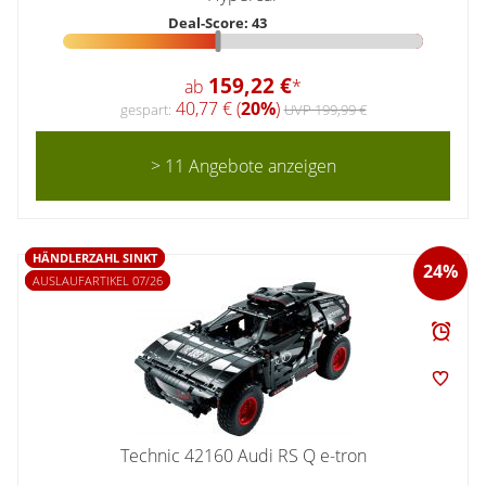
Deal-Score: 43
159,22 €
ab
*
40,77 € (
20%
)
gespart:
UVP 199,99 €
> 11 Angebote anzeigen
HÄNDLERZAHL SINKT
24%
AUSLAUFARTIKEL 07/26
Technic 42160 Audi RS Q e-tron