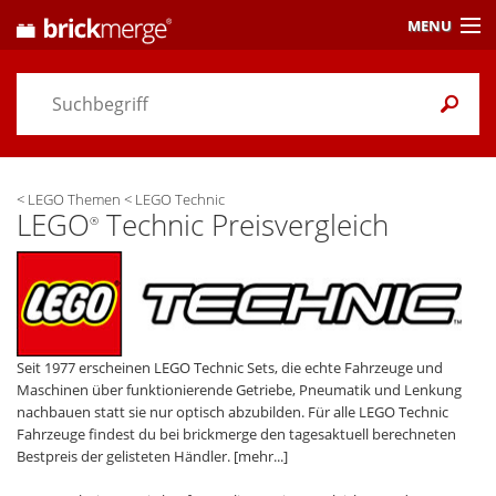
MENU
Preisvergleich
Gutscheine &
Aktuelles
<
LEGO Themen
<
LEGO Technic
Themen
/ Händler
LEGO
Technic Preisvergleich
®
Alarme
& Wunschlisten
Einstellungen
Seit 1977 erscheinen LEGO Technic Sets, die echte Fahrzeuge und
Maschinen über funktionierende Getriebe, Pneumatik und Lenkung
nachbauen statt sie nur optisch abzubilden. Für alle LEGO Technic
Fahrzeuge findest du bei brickmerge den tagesaktuell berechneten
Bestpreis der gelisteten Händler.
[mehr...]