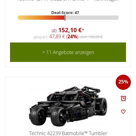
Deal-Score: 47
152,10 €
ab
*
47,89 € (
24%
)
gespart:
UVP 199,99 €
> 11 Angebote anzeigen
25%
Technic 42239 Batmobile™ Tumbler