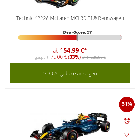
Technic 42228 McLaren MCL39 F1® Rennwagen
Deal-Score: 57
154,99 €
ab
*
75,00 € (
33%
)
gespart:
UVP 229,99 €
> 33 Angebote anzeigen
31%