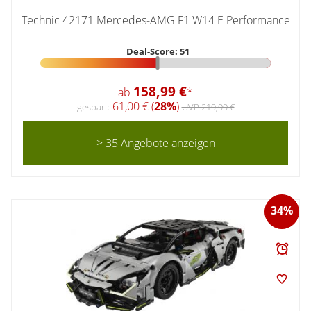
Technic 42171 Mercedes-AMG F1 W14 E Performance
Deal-Score: 51
158,99 €
ab
*
61,00 € (
28%
)
gespart:
UVP 219,99 €
> 35 Angebote anzeigen
34%