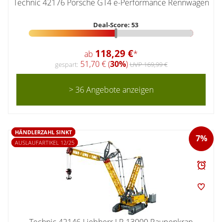
Technic 42176 Porsche GT4 e-Performance Rennwagen
Deal-Score: 53
118,29 €
ab
*
51,70 € (
30%
)
gespart:
UVP 169,99 €
> 36 Angebote anzeigen
HÄNDLERZAHL SINKT
7%
AUSLAUFARTIKEL 12/25