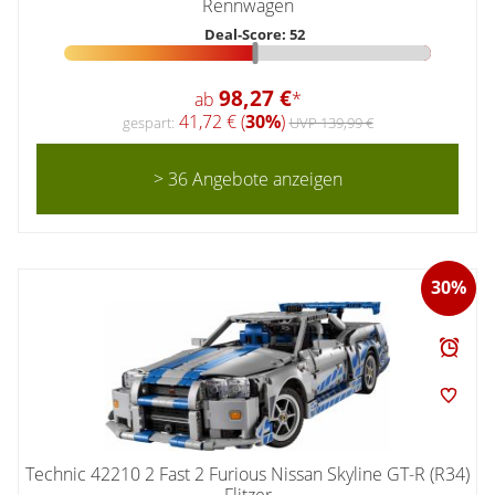
Rennwagen
Deal-Score: 52
98,27 €
ab
*
41,72 € (
30%
)
gespart:
UVP 139,99 €
> 36 Angebote anzeigen
30%
Technic 42210 2 Fast 2 Furious Nissan Skyline GT-R (R34)