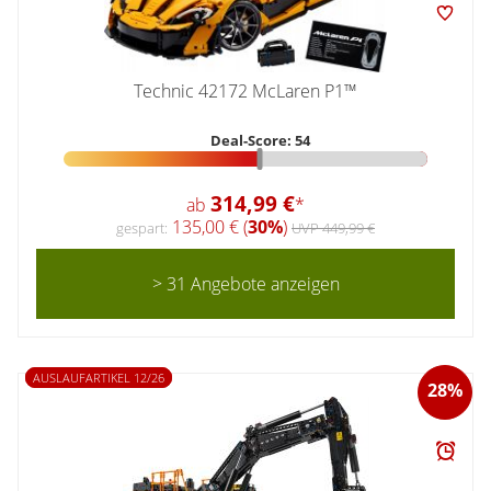
Technic 42172 McLaren P1™
Deal-Score: 54
314,99 €
ab
*
135,00 € (
30%
)
gespart:
UVP 449,99 €
> 31 Angebote anzeigen
AUSLAUFARTIKEL 12/26
28%