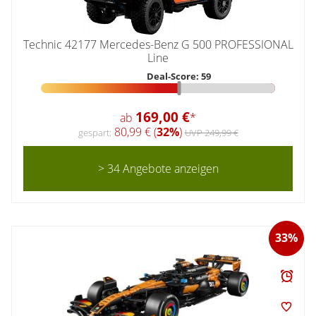
Technic 42177 Mercedes-Benz G 500 PROFESSIONAL
Line
Deal-Score: 59
169,00 €
ab
*
80,99 € (
32%
)
gespart:
UVP 249,99 €
> 34 Angebote anzeigen
33%