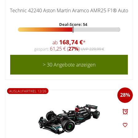
Technic 42240 Aston Martin Aramco AMR25 F1® Auto
Deal-Score: 54
168,74 €
ab
*
61,25 € (
27%
)
gespart:
UVP 229,99 €
> 30 Angebote anzeigen
AUSLAUFARTIKEL 12/26
28%