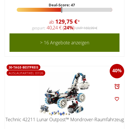
Deal-Score: 47
129,75 €
ab
*
40,24 € (
24%
)
gespart:
UVP 169,99 €
> 16 Angebote anzeigen
30-TAGE-BESTPREIS
40%
AUSLAUFARTIKEL 07/26
Technic 42211 Lunar Outpost™ Mondrover-Raumfahrzeug