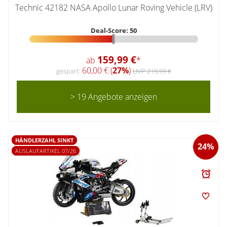
Technic 42182 NASA Apollo Lunar Roving Vehicle (LRV)
Deal-Score: 50
159,99 €
ab
*
60,00 € (
27%
)
gespart:
UVP 219,99 €
> 19 Angebote anzeigen
HÄNDLERZAHL SINKT
24%
AUSLAUFARTIKEL 07/26