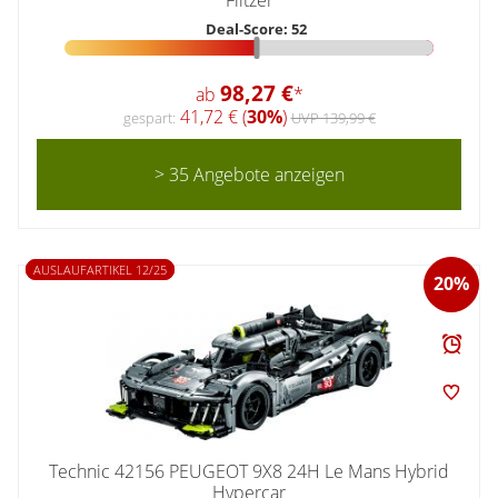
Flitzer
Deal-Score: 52
98,27 €
ab
*
41,72 € (
30%
)
gespart:
UVP 139,99 €
> 35 Angebote anzeigen
AUSLAUFARTIKEL 12/25
20%
Technic 42156 PEUGEOT 9X8 24H Le Mans Hybrid
Hypercar