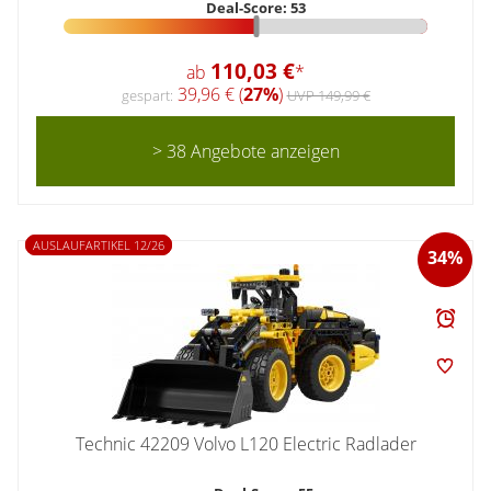
Deal-Score: 53
110,03 €
ab
*
39,96 € (
27%
)
gespart:
UVP 149,99 €
> 38 Angebote anzeigen
AUSLAUFARTIKEL 12/26
34%
Technic 42209 Volvo L120 Electric Radlader