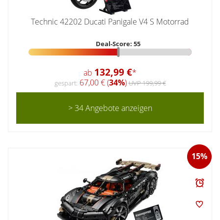
Technic 42202 Ducati Panigale V4 S Motorrad
Deal-Score: 55
132,99 €
ab
*
67,00 € (
34%
)
gespart:
UVP 199,99 €
> 34 Angebote anzeigen
15%