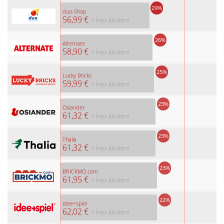
29%
duo-Shop
56,99 €
> hier klicken!
26%
Alternate
58,90 €
> hier klicken!
25%
Lucky Bricks
59,99 €
> hier klicken!
23%
Osiander
61,32 €
> hier klicken!
23%
Thalia
61,32 €
> hier klicken!
23%
BRICKMO.com
61,95 €
> hier klicken!
22%
idee+spiel
62,02 €
> hier klicken!