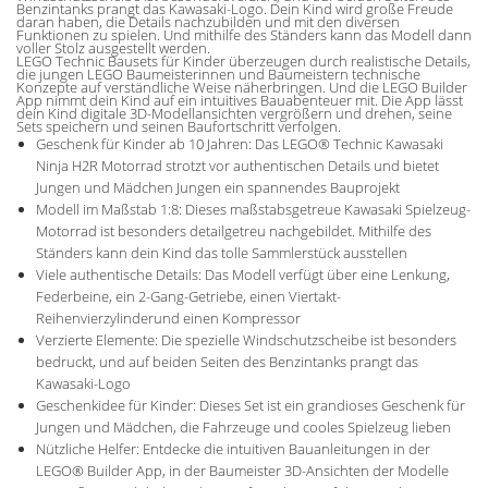
Benzintanks prangt das Kawasaki-Logo. Dein Kind wird große Freude
daran haben, die Details nachzubilden und mit den diversen
Funktionen zu spielen. Und mithilfe des Ständers kann das Modell dann
voller Stolz ausgestellt werden.
LEGO Technic Bausets für Kinder überzeugen durch realistische Details,
die jungen LEGO Baumeisterinnen und Baumeistern technische
Konzepte auf verständliche Weise näherbringen. Und die LEGO Builder
App nimmt dein Kind auf ein intuitives Bauabenteuer mit. Die App lässt
dein Kind digitale 3D-Modellansichten vergrößern und drehen, seine
Sets speichern und seinen Baufortschritt verfolgen.
Geschenk für Kinder ab 10 Jahren: Das LEGO® Technic Kawasaki
Ninja H2R Motorrad strotzt vor authentischen Details und bietet
Jungen und Mädchen Jungen ein spannendes Bauprojekt
Modell im Maßstab 1:8: Dieses maßstabsgetreue Kawasaki Spielzeug-
Motorrad ist besonders detailgetreu nachgebildet. Mithilfe des
Ständers kann dein Kind das tolle Sammlerstück ausstellen
Viele authentische Details: Das Modell verfügt über eine Lenkung,
Federbeine, ein 2-Gang-Getriebe, einen Viertakt-
Reihenvierzylinderund einen Kompressor
Verzierte Elemente: Die spezielle Windschutzscheibe ist besonders
bedruckt, und auf beiden Seiten des Benzintanks prangt das
Kawasaki-Logo
Geschenkidee für Kinder: Dieses Set ist ein grandioses Geschenk für
Jungen und Mädchen, die Fahrzeuge und cooles Spielzeug lieben
Nützliche Helfer: Entdecke die intuitiven Bauanleitungen in der
LEGO® Builder App, in der Baumeister 3D-Ansichten der Modelle