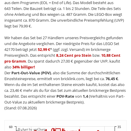
aus dem Programm (EOL = End of Life). Das Modell besteht aus
643 Teilen. Die Bauzeit beträgt ca. 1 bis 2 Stunden. Die Teile des Sets
ohne Anleitung und Box wiegen ca. 487 Gramm. Die LEGO-Box wiegt
insgesamt ca. 870 Gramm. Die unverbindliche Preisempfehlung (UVP)
liegt bei 79,99 €.
Wir haben das Set bei 27 Händlern unseres Preisvergleichs gefunden
und die Angebote verglichen. Der niedrigste Preis für das LEGO Set
42170 beträgt jetzt
52,99 €
* (ggf. zzgl. Versand) im brickmerge
Preisvergleich. Das entspricht
8,24 Cent pro Stein
bzw.
10,88 Cent
pro Gramm
. Du sparst dadurch 27,00 € gegenüber der UVP, kaufst
also
34% billiger!
Der
Part-Out-Value (POV)
, also die Summe der durchschnittlichen
Einzelsteinepreise, ermittelt von bricklink.com, liegt bei ca.
76,45 €
.
Wenn du die im Set enthaltenen Steine einzeln kaufst, kostet das also
ca. 23,46 € mehr als du für das Set zum aktuellen brickmerge Bestpreis
bezahlst. Das entspricht einer
POV-Rate
von
1,4
(Verhältnis von Part-
Out-Value zu aktuellem brickmerge Bestpreis).
(Stand: 07.08.2026)
60
35
JS chart by amCharts