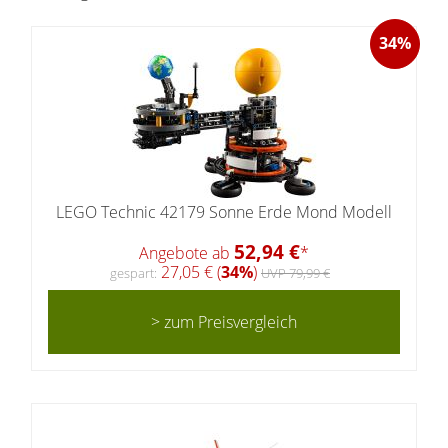
34%
LEGO Technic 42179 Sonne Erde Mond Modell
52,94 €
Angebote ab
*
27,05 € (
34%
)
gespart:
UVP 79,99 €
> zum Preisvergleich