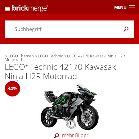
MENU
Preisvergleich
Gutscheine &
Aktuelles
<
LEGO Themen
<
LEGO Technic
<
LEGO 42170 Kawasaki Ninja H2R
Themen
/ Händler
Motorrad
LEGO
Technic 42170 Kawasaki
®
Alarme
& Wunschlisten
Ninja H2R Motorrad
Einstellungen
34%
mehr Bilder