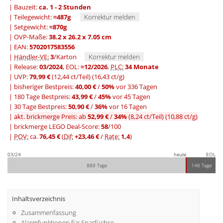
| Bauzeit:
ca. 1 - 2 Stunden
| Teilegewicht:
≈487g
Korrektur melden
| Setgewicht:
≈870g
| OVP-Maße:
38.2 x 26.2 x 7.05 cm
| EAN:
5702017583556
|
Händler-VE:
3
/Karton
Korrektur melden
| Release:
03/2024
, EOL:
≈12/2026
,
PLC:
34 Monate
| UVP:
79,99 €
(12,44 ct/Teil)
(16,43 ct/g)
|
bisheriger Bestpreis:
40,00 €
/
50%
vor 336 Tagen
|
180 Tage Bestpreis:
43,99 €
/
45%
vor 45 Tagen
|
30 Tage Bestpreis:
50,90 €
/
36%
vor 16 Tagen
|
akt. brickmerge Preis: ab
52,99 €
/
34%
(8,24 ct/Teil)
(10,88 ct/g)
| brickmerge LEGO Deal-Score:
58
/100
|
POV:
ca.
76,45 €
(
Dif:
+23,46 €
/
Rate:
1,4
)
03/24
heute
EOL
889 Tage
146 Tage
Inhaltsverzeichnis
Zusammenfassung
Alarmfunktionen für Sparfüchse