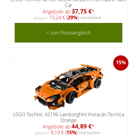
Car
37,75 €
Angebote ab
*
15,24 € (
29%
)
gespart:
UVP 52,99 €
> zum Preisvergleich
15%
LEGO Technic 42196 Lamborghini Huracán Tecnica
Orange
44,89 €
Angebote ab
*
8,10 € (
15%
)
gespart:
UVP 52,99 €