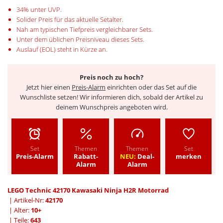
34% unter UVP.
Solider Preis für das aktuelle Setalter.
Nah am typischen Tiefpreis vergleichbarer Sets.
Unter dem üblichen Preisniveau dieses Sets.
Auslauf (EOL) steht in Kürze an.
Preis noch zu hoch?
Jetzt hier einen
Preis-Alarm
einrichten oder das Set auf die
Wunschliste setzen! Wir informieren dich, sobald der Artikel zu
deinem Wunschpreis angeboten wird.
Set
Themen
Themen
Set
Preis-Alarm
Rabatt-
NEU:
Deal-
merken
Alarm
Alarm
LEGO Technic 42170 Kawasaki Ninja H2R Motorrad
| Artikel-Nr:
42170
| Alter:
10+
| Teile:
643