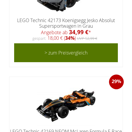
LEGO Technic 42173 Koenigsegg Jesko Absolut
Supersportwagen in Grau
34,99 €
Angebote ab
*
18,00 € (
34%
)
gespart:
UVP 52,99 €
> zum Preisvergleich
29%
LEGO Technic 42169 NEOM McLaren Formula E Race