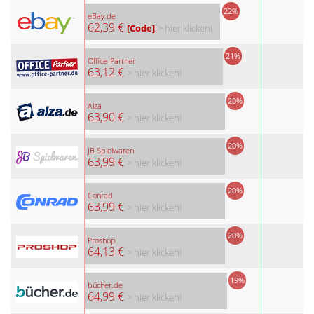
22%
eBay.de
62,39 €
[Code]
> hier klicken!
21%
Office-Partner
63,12 €
> hier klicken!
20%
Alza
63,90 €
> hier klicken!
20%
JB Spielwaren
63,99 €
> hier klicken!
20%
Conrad
63,99 €
> hier klicken!
20%
Proshop
64,13 €
> hier klicken!
19%
bücher.de
64,99 €
> hier klicken!