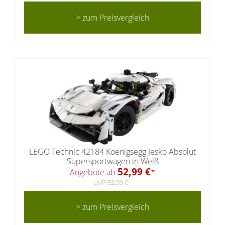
> zum Preisvergleich
LEGO Technic 42184 Koenigsegg Jesko Absolut
Supersportwagen in Weiß
52,99 €
Angebote ab
*
UVP 52,99 €
> zum Preisvergleich