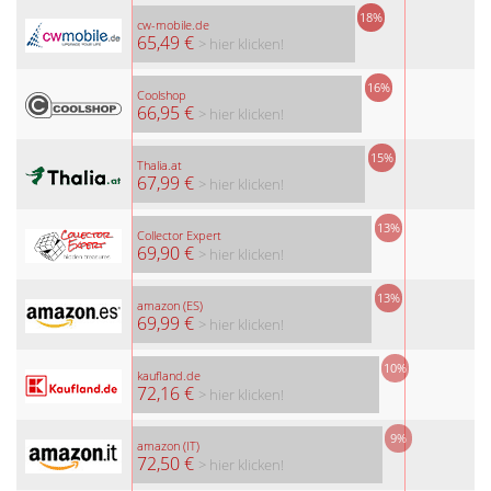
18%
cw-mobile.de
65,49 €
> hier klicken!
16%
Coolshop
66,95 €
> hier klicken!
15%
Thalia.at
67,99 €
> hier klicken!
13%
Collector Expert
69,90 €
> hier klicken!
13%
amazon (ES)
69,99 €
> hier klicken!
10%
kaufland.de
72,16 €
> hier klicken!
9%
amazon (IT)
72,50 €
> hier klicken!