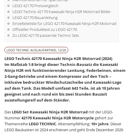
LEGO 42170 Preisvergleich
LEGO Technic 42170 Kawasaki Ninja H2R Motorrad Bilder
LEGO 42170 Bauanleitung
Einzelteileliste für LEGO 42170 Kawasaki Ninja H2R Motorrad
Offizieller Produkttext zu LEGO 42170
Zu LEGO 42170 passende Technic Sets
LEGO TECHNIC AUSLAUFARTIKEL 12/26
LEGO Technic 42170 Kawasaki Ninja H2R Motorrad (2024)
Im Maßstab 1:8 bringt dieser Technic-Bausatz die Kawasaki
Ninja H2R mit funktionierender Lenkung, Federbeinen, einem
2-Gang-Getriebe und einem Kompressor auf den Tisch –
inklusive bedruckter Windschutzscheibe und Kawasaki-Logo
auf dem Tank. Das Modell umfasst 643 Teile, ist ab 10 Jahren
geeignet und nach rund ein bis zwei Stunden Bauzeit
ausstellungsreif auf dem Ständer.
Das
LEGO Set Kawasaki Ninja H2R Motorrad
mit der LEGO-
Nummer
42170 Kawasaki Ninja H2R Motorcycle
gehört zur
Themenreihe
LEGO TECHNIC
. Altersempfehlung:
10+ Jahre
. Dieser
LEGO Baukasten ist 2024 erschienen und geht Ende Dezember 2026