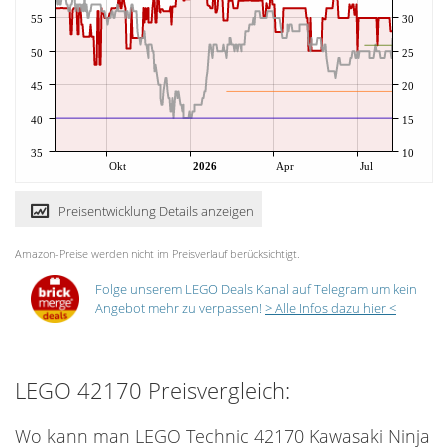
55
30
50
25
45
20
40
15
35
10
Okt
2026
Apr
Jul
Preisentwicklung Details anzeigen
Amazon-Preise werden nicht im Preisverlauf berücksichtigt.
Folge unserem LEGO Deals Kanal auf Telegram um kein
Angebot mehr zu verpassen!
> Alle Infos dazu hier <
LEGO 42170 Preisvergleich:
Wo kann man LEGO Technic 42170 Kawasaki Ninja