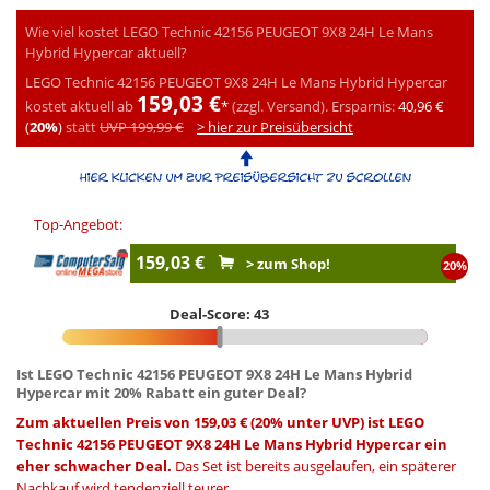
Wie viel kostet LEGO Technic 42156 PEUGEOT 9X8 24H Le Mans
Hybrid Hypercar aktuell?
LEGO Technic 42156 PEUGEOT 9X8 24H Le Mans Hybrid Hypercar
159,03 €
kostet aktuell ab
*
(zzgl. Versand).
Ersparnis:
40,96 €
(
20%
)
statt
UVP 199,99 €
> hier zur Preisübersicht
Top-Angebot:
159,03 €
> zum Shop!
20%
Deal-Score: 43
Ist LEGO Technic 42156 PEUGEOT 9X8 24H Le Mans Hybrid
Hypercar mit 20% Rabatt ein guter Deal?
Zum aktuellen Preis von 159,03 € (20% unter UVP) ist LEGO
Technic 42156 PEUGEOT 9X8 24H Le Mans Hybrid Hypercar ein
eher schwacher Deal.
Das Set ist bereits ausgelaufen, ein späterer
Nachkauf wird tendenziell teurer.