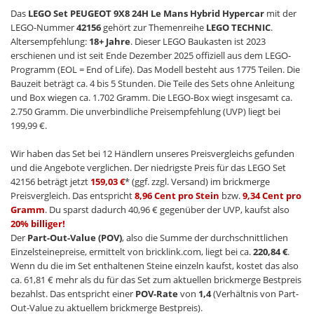
Das
LEGO Set PEUGEOT 9X8 24H Le Mans Hybrid Hypercar
mit der
LEGO-Nummer
42156
gehört zur Themenreihe
LEGO TECHNIC
.
Altersempfehlung:
18+ Jahre
. Dieser LEGO Baukasten ist 2023
erschienen und ist seit Ende Dezember 2025 offiziell aus dem LEGO-
Programm (EOL = End of Life). Das Modell besteht aus 1775 Teilen. Die
Bauzeit beträgt ca. 4 bis 5 Stunden. Die Teile des Sets ohne Anleitung
und Box wiegen ca. 1.702 Gramm. Die LEGO-Box wiegt insgesamt ca.
2.750 Gramm. Die unverbindliche Preisempfehlung (UVP) liegt bei
199,99 €.
Wir haben das Set bei 12 Händlern unseres Preisvergleichs gefunden
und die Angebote verglichen. Der niedrigste Preis für das LEGO Set
42156 beträgt jetzt
159,03 €
* (ggf. zzgl. Versand) im brickmerge
Preisvergleich. Das entspricht
8,96 Cent pro Stein
bzw.
9,34 Cent pro
Gramm
. Du sparst dadurch 40,96 € gegenüber der UVP, kaufst also
20% billiger!
Der
Part-Out-Value (POV)
, also die Summe der durchschnittlichen
Einzelsteinepreise, ermittelt von bricklink.com, liegt bei ca.
220,84 €
.
Wenn du die im Set enthaltenen Steine einzeln kaufst, kostet das also
ca. 61,81 € mehr als du für das Set zum aktuellen brickmerge Bestpreis
bezahlst. Das entspricht einer
POV-Rate
von
1,4
(Verhältnis von Part-
Out-Value zu aktuellem brickmerge Bestpreis).