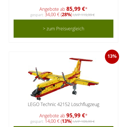
85,99 €
Angebote ab
*
34,00 € (
28%
)
gespart:
UVP 119,99 €
> zum Preisvergleich
13%
LEGO Technic 42152 Löschflugzeug
95,99 €
Angebote ab
*
14,00 € (
13%
)
gespart:
UVP 109,99 €