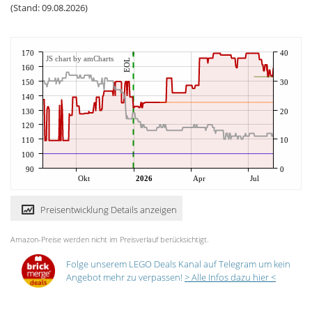
(Stand: 09.08.2026)
170
40
JS chart by amCharts
EOL
160
150
30
140
130
20
120
110
10
100
90
0
Okt
2026
Apr
Jul
Preisentwicklung Details anzeigen
Amazon-Preise werden nicht im Preisverlauf berücksichtigt.
Folge unserem LEGO Deals Kanal auf Telegram um kein
Angebot mehr zu verpassen!
> Alle Infos dazu hier <