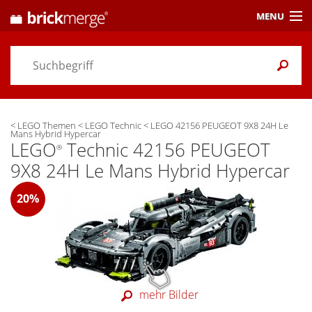
MENU
Preisvergleich
Gutscheine &
Aktuelles
<
LEGO Themen
<
LEGO Technic
<
LEGO 42156 PEUGEOT 9X8 24H Le
Themen
/ Händler
Mans Hybrid Hypercar
LEGO
Technic 42156 PEUGEOT
®
Alarme
& Wunschlisten
9X8 24H Le Mans Hybrid Hypercar
Einstellungen
20%
mehr Bilder