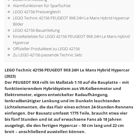
Alarmfunktionen für Sparfüchse
LEGO 42156 Preisvergleich
LEGO Technic 42156 PEUGEOT 9X8 24H Le Mans Hybrid Hypercar
Bilder
LEGO 42156 Bauanleitung
Einzelteileliste für LEGO 42156 PEUGEOT 9X8 24H Le Mans Hybrid
Hypercar
Offizieller Produkttext zu LEGO 42156
Zu LEGO 42156 passende Technic Sets
LEGO Technic 42156 PEUGEOT 9X8 24H Le Mans Hybrid Hypercar
(2023)
Der PEUGEOT 9X8 rollt im Maßstab 1:10 auf die Bauplatte – mit
funktionierendem Hybridsystem aus V6-Kolbenmotor und
Elektromotor, eigens entwickelter Radaufhängung,
lenkradbetätigter Lenkung und im Dunkeln leuchtenden
Lichtelementen, die das Flair eines echten 24-Stunden-Rennens
einfangen. Der Bausatz umfasst 1775 Teile, braucht etwa vier
bis fünf Stunden und ist auf erwachsene Fans ab 18 Jahren
ausgelegt, die den fertigen Hypercar – 50 cm lang und 22 cm
breit – anschließend ausstellen können.