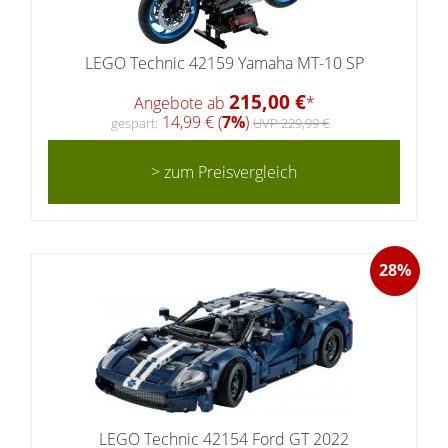
LEGO Technic 42159 Yamaha MT-10 SP
215,00 €
Angebote ab
*
14,99 € (
7%
)
gespart:
UVP 229,99 €
> zum Preisvergleich
28%
LEGO Technic 42154 Ford GT 2022