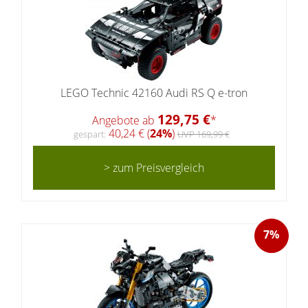
LEGO Technic 42160 Audi RS Q e-tron
129,75 €
Angebote ab
*
40,24 € (
24%
)
gespart:
UVP 169,99 €
> zum Preisvergleich
7%