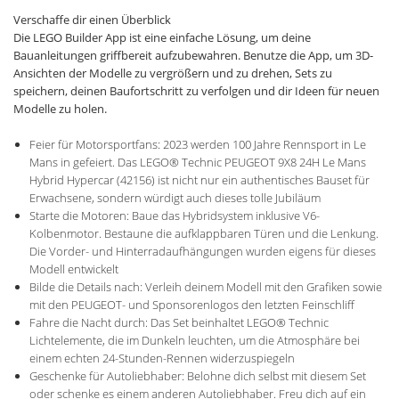
Verschaffe dir einen Überblick
Die LEGO Builder App ist eine einfache Lösung, um deine
Bauanleitungen griffbereit aufzubewahren. Benutze die App, um 3D-
Ansichten der Modelle zu vergrößern und zu drehen, Sets zu
speichern, deinen Baufortschritt zu verfolgen und dir Ideen für neuen
Modelle zu holen.
Feier für Motorsportfans: 2023 werden 100 Jahre Rennsport in Le
Mans in gefeiert. Das LEGO® Technic PEUGEOT 9X8 24H Le Mans
Hybrid Hypercar (42156) ist nicht nur ein authentisches Bauset für
Erwachsene, sondern würdigt auch dieses tolle Jubiläum
Starte die Motoren: Baue das Hybridsystem inklusive V6-
Kolbenmotor. Bestaune die aufklappbaren Türen und die Lenkung.
Die Vorder- und Hinterradaufhängungen wurden eigens für dieses
Modell entwickelt
Bilde die Details nach: Verleih deinem Modell mit den Grafiken sowie
mit den PEUGEOT- und Sponsorenlogos den letzten Feinschliff
Fahre die Nacht durch: Das Set beinhaltet LEGO® Technic
Lichtelemente, die im Dunkeln leuchten, um die Atmosphäre bei
einem echten 24-Stunden-Rennen widerzuspiegeln
Geschenke für Autoliebhaber: Belohne dich selbst mit diesem Set
oder schenke es einem anderen Autoliebhaber. Freu dich auf ein