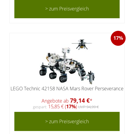
> zum Preisvergleich
17%
LEGO Technic 42158 NASA Mars Rover Perseverance
79,14 €
Angebote ab
*
15,85 € (
17%
)
gespart:
UVP 94,99 €
> zum Preisvergleich