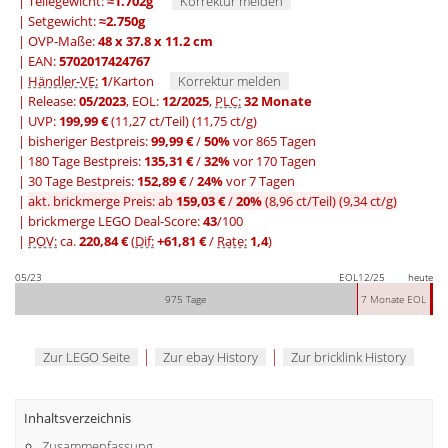
| Teilegewicht:
≈1.702g
Korrektur melden
| Setgewicht:
≈2.750g
| OVP-Maße:
48 x 37.8 x 11.2 cm
| EAN:
5702017424767
|
Händler-VE:
1
/Karton
Korrektur melden
| Release:
05/2023
, EOL:
12/2025
,
PLC:
32 Monate
| UVP:
199,99 €
(11,27 ct/Teil)
(11,75 ct/g)
|
bisheriger Bestpreis:
99,99 €
/
50%
vor 865 Tagen
|
180 Tage Bestpreis:
135,31 €
/
32%
vor 170 Tagen
|
30 Tage Bestpreis:
152,89 €
/
24%
vor 7 Tagen
|
akt. brickmerge Preis: ab
159,03 €
/
20%
(8,96 ct/Teil)
(9,34 ct/g)
| brickmerge LEGO Deal-Score:
43
/100
|
POV:
ca.
220,84 €
(
Dif:
+61,81 €
/
Rate:
1,4
)
05/23
EOL
12/25
heute
975 Tage
7 Monate EOL
|
|
Zur LEGO Seite
Zur ebay History
Zur bricklink History
Inhaltsverzeichnis
Zusammenfassung