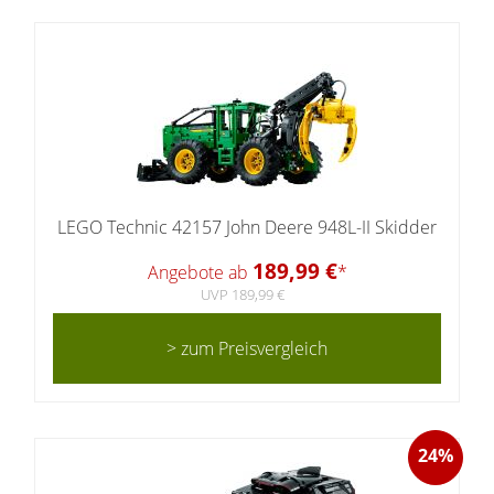
LEGO Technic 42157 John Deere 948L-II Skidder
189,99 €
Angebote ab
*
UVP 189,99 €
> zum Preisvergleich
24%