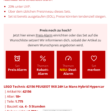
20% unter UVP.
Über dem üblichen Preisniveau dieses Sets.
Set ist bereits ausgelaufen (EOL), Preise könnten tendenziell steigen.
Preis noch zu hoch?
Jetzt hier einen
Preis-Alarm
einrichten oder das Set auf die
Wunschliste setzen! Wir informieren dich, sobald der Artikel zu
deinem Wunschpreis angeboten wird.
Set
Themen
Themen
Set
Preis-Alarm
Rabatt-
NEU:
Deal-
merken
Alarm
Alarm
LEGO Technic 42156 PEUGEOT 9X8 24H Le Mans Hybrid Hypercar
| Artikel-Nr:
42156
| Alter:
18+
| Teile:
1.775
| Bauzeit:
ca. 4 - 5 Stunden