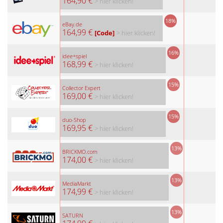
164,90 €
> hier klicken!
18%
eBay.de
164,99 €
[Code]
> hier klicken!
16%
idee+spiel
168,99 €
> hier klicken!
15%
Collector Expert
169,00 €
> hier klicken!
15%
duo-Shop
169,95 €
> hier klicken!
13%
BRICKMO.com
174,00 €
> hier klicken!
13%
MediaMarkt
174,99 €
> hier klicken!
13%
SATURN