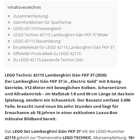
Inhaltsverzeichnis
Zusammenfassung
Alarmfunktionen für Sparfüchse
LEGO 42115 Preisvergleich
LEGO Technic 42115 Lamborghini Sián FKP 37 Bilder
LEGO 42115 Bauanleitung
Einzelteileliste für LEGO 42115 Lamborghini Sián FKP 37
Offizieller Produkttext zu LEGO 42115
Zu LEGO 42115 passende Technic Sets
LEGO Technic 42115 Lamborghini Sián FKP 37 (2020)
Der Lamborghini Sián FKP 37 in „Electric Gold" mit 8-Gang-
Getriebe, V12-Motor mit beweglichen Kolben, Scherentüren
und Allradantrieb – im Maßstab 1:8 und 60 cm Länge ist das kein
Spielzeug, sondern ein Schaustück. Der Bausatz umfasst 3.696
Teile, braucht rund neun bis zehn Stunden und liegt für
Erwachsene ab 18 Jahren in einer exklusiven Luxus-Box
inklusive Bildband bereit.
Das
LEGO Set Lamborghini Sián FKP 37
mit der LEGO-Nummer
42115
gehört zur Themenreihe
LEGO TECHNIC
. Altersempfehlung:
18+