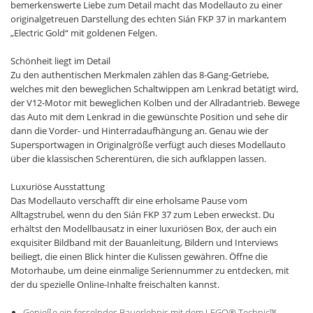
bemerkenswerte Liebe zum Detail macht das Modellauto zu einer
originalgetreuen Darstellung des echten Sián FKP 37 in markantem
„Electric Gold“ mit goldenen Felgen.
Schönheit liegt im Detail
Zu den authentischen Merkmalen zählen das 8-Gang-Getriebe,
welches mit den beweglichen Schaltwippen am Lenkrad betätigt wird,
der V12-Motor mit beweglichen Kolben und der Allradantrieb. Bewege
das Auto mit dem Lenkrad in die gewünschte Position und sehe dir
dann die Vorder- und Hinterradaufhängung an. Genau wie der
Supersportwagen in Originalgröße verfügt auch dieses Modellauto
über die klassischen Scherentüren, die sich aufklappen lassen.
Luxuriöse Ausstattung
Das Modellauto verschafft dir eine erholsame Pause vom
Alltagstrubel, wenn du den Sián FKP 37 zum Leben erweckst. Du
erhältst den Modellbausatz in einer luxuriösen Box, der auch ein
exquisiter Bildband mit der Bauanleitung, Bildern und Interviews
beiliegt, die einen Blick hinter die Kulissen gewähren. Öffne die
Motorhaube, um deine einmalige Seriennummer zu entdecken, mit
der du spezielle Online-Inhalte freischalten kannst.
Genieße ein fesselndes Bauerlebnis mit dem LEGO® Technic™