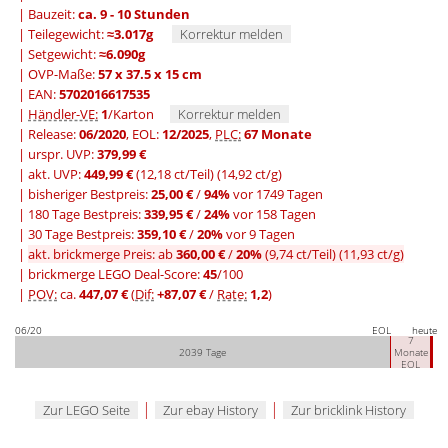
| Bauzeit:
ca. 9 - 10 Stunden
| Teilegewicht:
≈3.017g
Korrektur melden
| Setgewicht:
≈6.090g
| OVP-Maße:
57 x 37.5 x 15 cm
| EAN:
5702016617535
|
Händler-VE:
1
/Karton
Korrektur melden
| Release:
06/2020
, EOL:
12/2025
,
PLC:
67 Monate
| urspr. UVP:
379,99 €
| akt. UVP:
449,99 €
(12,18 ct/Teil)
(14,92 ct/g)
|
bisheriger Bestpreis:
25,00 €
/
94%
vor 1749 Tagen
|
180 Tage Bestpreis:
339,95 €
/
24%
vor 158 Tagen
|
30 Tage Bestpreis:
359,10 €
/
20%
vor 9 Tagen
|
akt. brickmerge Preis: ab
360,00 €
/
20%
(9,74 ct/Teil)
(11,93 ct/g)
| brickmerge LEGO Deal-Score:
45
/100
|
POV:
ca.
447,07 €
(
Dif:
+87,07 €
/
Rate:
1,2
)
06/20
EOL
heute
7
2039 Tage
Monate
EOL
|
|
Zur LEGO Seite
Zur ebay History
Zur bricklink History