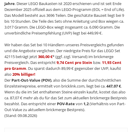
Jahre
. Dieser LEGO Baukasten ist 2020 erschienen und ist seit Ende
Dezember 2025 offiziell aus dem LEGO-Programm (EOL = End of Life).
Das Modell besteht aus 3696 Teilen. Die geschätzte Bauzeit liegt bei 9
bis 10 Stunden. Die Teile des Sets ohne Anleitung und Box wiegen ca.
3.017 Gramm. Die LEGO-Box wiegt insgesamt ca. 6.090 Gramm. Die
unverbindliche Preisempfehlung (UVP) liegt bei 449,99 €.
Wir haben das Set bei 10 Händlern unseres Preisvergleichs gefunden
und die Angebote verglichen. Der niedrigste Preis für das LEGO Set
42115 beträgt jetzt
360,00 €
* (ggf. zzgl. Versand) im brickmerge
Preisvergleich. Das entspricht
9,74 Cent pro Stein
bzw.
11,93 Cent
pro Gramm
. Du sparst dadurch 89,99 € gegenüber der UVP, kaufst
also
20% billiger!
Der
Part-Out-Value (POV)
, also die Summe der durchschnittlichen
Einzelsteinepreise, ermittelt von bricklink.com, liegt bei ca.
447,07 €
.
Wenn du die im Set enthaltenen Steine einzeln kaufst, kostet das also
ca. 87,07 € mehr als du für das Set zum aktuellen brickmerge Bestpreis
bezahlst. Das entspricht einer
POV-Rate
von
1,2
(Verhältnis von Part-
Out-Value zu aktuellem brickmerge Bestpreis).
(Stand: 09.08.2026)