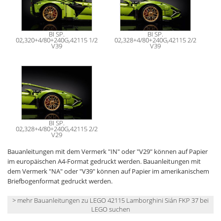
BI SP.
BI SP.
02,320+4/80+240G,42115 1/2
02,328+4/80+240G,42115 2/2
V39
V39
BI SP.
02,328+4/80+240G,42115 2/2
V29
Bauanleitungen mit dem Vermerk "IN" oder "V29" können auf Papier
im europäischen A4-Format gedruckt werden. Bauanleitungen mit
dem Vermerk "NA" oder "V39" können auf Papier im amerikanischem
Briefbogenformat gedruckt werden.
> mehr Bauanleitungen zu LEGO 42115 Lamborghini Sián FKP 37 bei
LEGO suchen