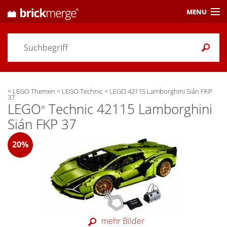
MENU
Preisvergleich
Gutscheine &
Aktuelles
<
LEGO Themen
<
LEGO Technic
<
LEGO 42115 Lamborghini Sián FKP
Themen
/ Händler
37
LEGO
Technic 42115 Lamborghini
®
Alarme
& Wunschlisten
Sián FKP 37
Einstellungen
20%
mehr Bilder