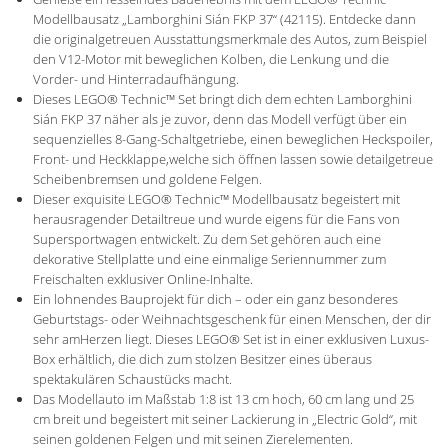
Modellbausatz „Lamborghini Sián FKP 37“ (42115). Entdecke dann
die originalgetreuen Ausstattungsmerkmale des Autos, zum Beispiel
den V12-Motor mit beweglichen Kolben, die Lenkung und die
Vorder- und Hinterradaufhängung.
Dieses LEGO® Technic™ Set bringt dich dem echten Lamborghini
Sián FKP 37 näher als je zuvor, denn das Modell verfügt über ein
sequenzielles 8-Gang-Schaltgetriebe, einen beweglichen Heckspoiler,
Front- und Heckklappe,welche sich öffnen lassen sowie detailgetreue
Scheibenbremsen und goldene Felgen.
Dieser exquisite LEGO® Technic™ Modellbausatz begeistert mit
herausragender Detailtreue und wurde eigens für die Fans von
Supersportwagen entwickelt. Zu dem Set gehören auch eine
dekorative Stellplatte und eine einmalige Seriennummer zum
Freischalten exklusiver Online-Inhalte.
Ein lohnendes Bauprojekt für dich – oder ein ganz besonderes
Geburtstags- oder Weihnachtsgeschenk für einen Menschen, der dir
sehr amHerzen liegt. Dieses LEGO® Set ist in einer exklusiven Luxus-
Box erhältlich, die dich zum stolzen Besitzer eines überaus
spektakulären Schaustücks macht.
Das Modellauto im Maßstab 1:8 ist 13 cm hoch, 60 cm lang und 25
cm breit und begeistert mit seiner Lackierung in „Electric Gold“, mit
seinen goldenen Felgen und mit seinen Zierelementen.