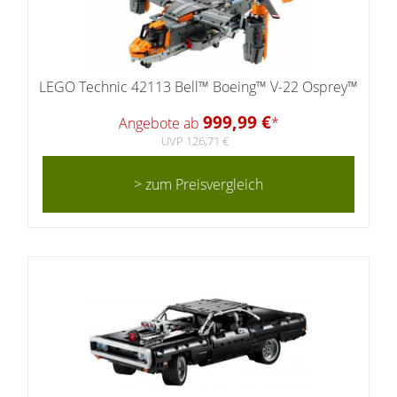
LEGO Technic 42113 Bell™ Boeing™ V-22 Osprey™
999,99 €
Angebote ab
*
UVP 126,71 €
> zum Preisvergleich