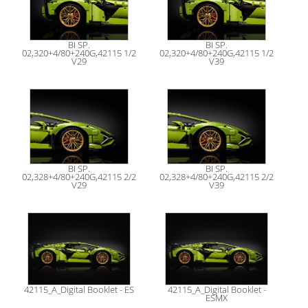
BI SP.
BI SP.
02,320+4/80+240G,42115 1/2
02,320+4/80+240G,42115 1/2
V29
V39
BI SP.
BI SP.
02,328+4/80+240G,42115 2/2
02,328+4/80+240G,42115 2/2
V29
V39
42115_A_Digital Booklet - ES
42115_A_Digital Booklet -
ESMX