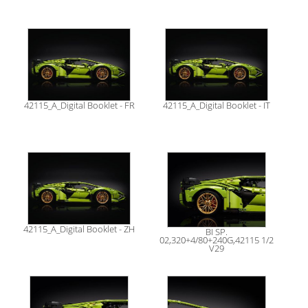
42115_A_Digital Booklet - FR
42115_A_Digital Booklet - IT
42115_A_Digital Booklet - ZH
BI SP.
02,320+4/80+240G,42115 1/2
V29