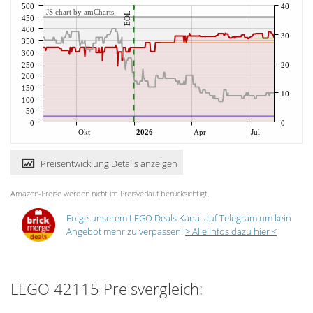
500
40
JS chart by amCharts
EOL
450
400
30
350
300
250
20
200
150
10
100
50
0
0
Okt
2026
Apr
Jul
Preisentwicklung Details anzeigen
Amazon-Preise werden nicht im Preisverlauf berücksichtigt.
Folge unserem LEGO Deals Kanal auf Telegram um kein
Angebot mehr zu verpassen!
> Alle Infos dazu hier <
LEGO 42115 Preisvergleich: