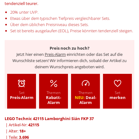
tendenziell teurer.
20% unter UVP.
Etwas über dem typischen Tiefpreis vergleichbarer Sets.
Über dem üblichen Preisniveau dieses Sets.
Set ist bereits ausgelaufen (EOL), Preise könnten tendenziell steigen.
Preis noch zu hoch?
Jetzt hier einen
Preis-Alarm
einrichten oder das Set auf die
Wunschliste setzen! Wir informieren dich, sobald der Artikel zu
deinem Wunschpreis angeboten wird.
Set
Themen
Themen
Set
Preis-Alarm
Rabatt-
NEU:
Deal-
merken
Alarm
Alarm
LEGO Technic 42115 Lamborghini Sián FKP 37
| Artikel-Nr:
42115
| Alter:
18+
| Teile:
3.696