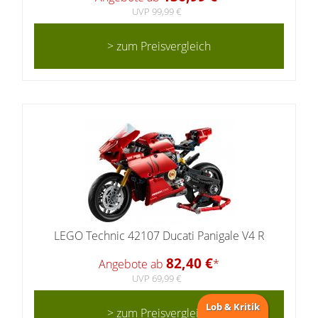
UVP 99,99 €
> zum Preisvergleich
LEGO Technic 42107 Ducati Panigale V4 R
82,40 €
Angebote ab
*
UVP 69,99 €
Lob & Kritik
> zum Preisvergleich