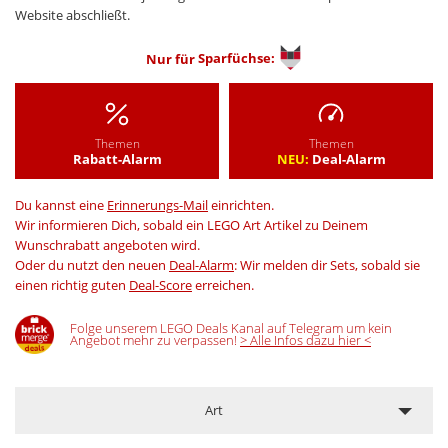
Website abschließt.
Nur für
Sparfüchse:
Themen
Themen
Rabatt-Alarm
NEU:
Deal-Alarm
Du kannst eine
Erinnerungs-Mail
einrichten.
Wir informieren Dich, sobald ein LEGO Art Artikel zu Deinem
Wunschrabatt angeboten wird.
Oder du nutzt den neuen
Deal-Alarm
: Wir melden dir Sets, sobald sie
einen richtig guten
Deal-Score
erreichen.
Folge unserem LEGO Deals Kanal auf Telegram um kein
Angebot mehr zu verpassen!
> Alle Infos dazu hier <
Art