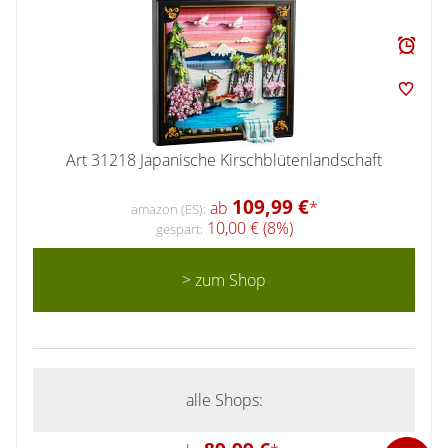
Art 31218 Japanische Kirschblütenlandschaft
109,99 €
ab
*
amazon (ES):
10,00 € (8%)
gespart:
> zum Shop
alle Shops: