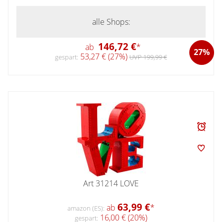
alle Shops:
146,72 €
ab
*
27%
53,27 € (27%)
gespart:
UVP 199,99 €
Art 31214 LOVE
63,99 €
ab
*
amazon (ES):
16,00 € (20%)
gespart: