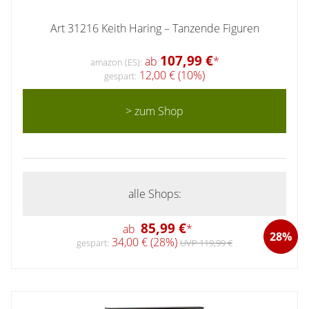
Art 31216 Keith Haring – Tanzende Figuren
107,99 €
ab
*
amazon (ES):
12,00 € (10%)
gespart:
> zum Shop
alle Shops:
85,99 €
ab
*
28%
34,00 € (28%)
gespart:
UVP 119,99 €