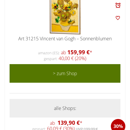
Art 31215 Vincent van Gogh – Sonnenblumen
159,99 €
ab
*
amazon (ES):
40,00 € (20%)
gespart:
> zum Shop
alle Shops:
139,90 €
ab
*
30%
60,09 € (30%)
gespart:
UVP 199,99 €