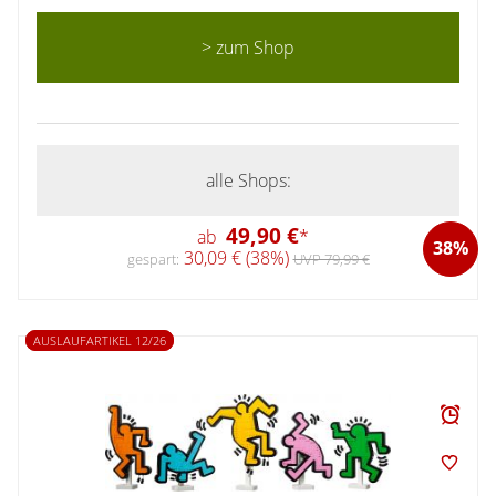
> zum Shop
alle Shops:
49,90 €
ab
*
38%
30,09 € (38%)
gespart:
UVP 79,99 €
AUSLAUFARTIKEL 12/26