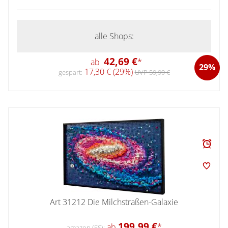
alle Shops:
42,69 €
ab
*
29%
17,30 € (29%)
gespart:
UVP 59,99 €
Art 31212 Die Milchstraßen-Galaxie
199,99 €
ab
*
amazon (ES):