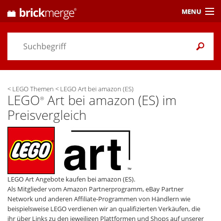
MENU
Preisvergleich
Gutscheine &
Aktuelles
<
LEGO Themen
<
LEGO Art bei amazon (ES)
Themen
/ Händler
LEGO
Art bei amazon (ES) im
®
Preisvergleich
Alarme
& Wunschlisten
Einstellungen
LEGO Art Angebote kaufen bei amazon (ES).
Als Mitglieder vom Amazon Partnerprogramm, eBay Partner
Network und anderen Affiliate-Programmen von Händlern wie
beispielsweise LEGO verdienen wir an qualifizierten Verkäufen, die
ihr über Links zu den jeweiligen Plattformen und Shops auf unserer