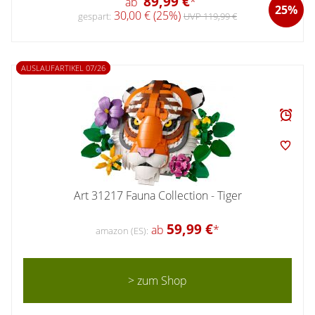
89,99 €
ab
*
25%
30,00 € (25%)
gespart:
UVP 119,99 €
AUSLAUFARTIKEL 07/26
Art 31217 Fauna Collection - Tiger
59,99 €
ab
*
amazon (ES):
> zum Shop