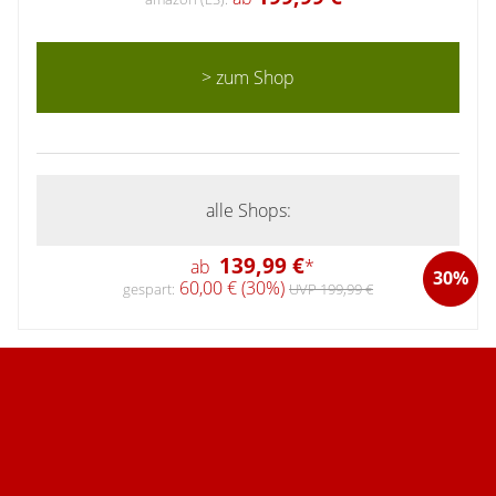
> zum Shop
alle Shops:
139,99 €
ab
*
30%
60,00 € (30%)
gespart:
UVP 199,99 €