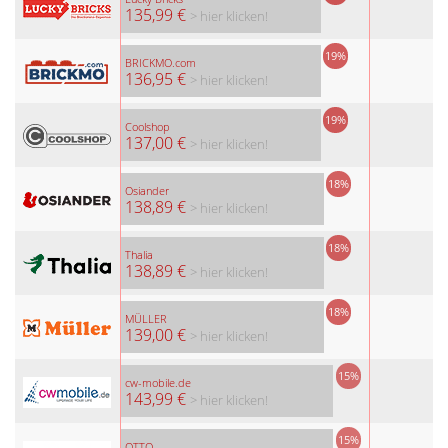
135,99 €
> hier klicken!
19%
BRICKMO.com
136,95 €
> hier klicken!
19%
Coolshop
137,00 €
> hier klicken!
18%
Osiander
138,89 €
> hier klicken!
18%
Thalia
138,89 €
> hier klicken!
18%
MÜLLER
139,00 €
> hier klicken!
15%
cw-mobile.de
143,99 €
> hier klicken!
15%
OTTO