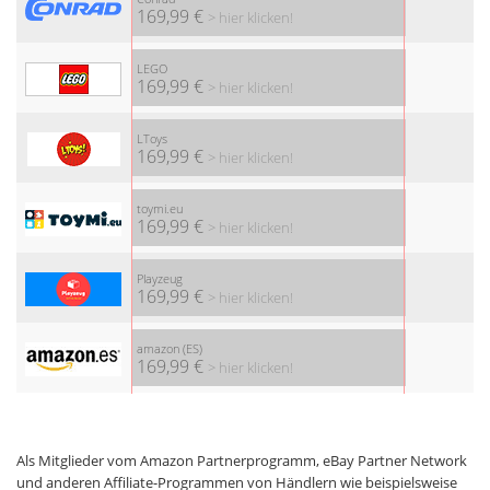
169,99 €
> hier klicken!
LEGO
169,99 €
> hier klicken!
LToys
169,99 €
> hier klicken!
toymi.eu
169,99 €
> hier klicken!
Playzeug
169,99 €
> hier klicken!
amazon (ES)
169,99 €
> hier klicken!
Als Mitglieder vom Amazon Partnerprogramm, eBay Partner Network
und anderen Affiliate-Programmen von Händlern wie beispielsweise