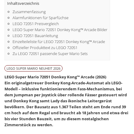
Inhaltsverzeichnis
Zusammenfassung
Alarmfunktionen für Sparfüchse
LEGO 72051 Preisvergleich
LEGO Super Mario 72051 Donkey Kong™ Arcade Bilder
LEGO 72051 Bauanleitung
Einzelteileliste für LEGO 72051 Donkey Kong™ Arcade
Offizieller Produkttext zu LEGO 72051
Zu LEGO 72051 passende Super Mario Sets
LEGO SUPER MARIO NEUHEIT 2026
LEGO Super Mario 72051 Donkey Kong™ Arcade (2026)
Ein originalgetreuer Donkey Kong-Arcade-Automat als LEGO-
Modell – inklusive funktionierendem Fass-Mechanismus, bei
dem Jumpman per Joystick über rollende Fässer gesteuert wird
und Donkey Kong samt Lady das ikonische Leitergerüst
bevölkern. Der Bausatz aus 1.367 Teilen steht am Ende rund 39
cm hoch auf dem Regal und braucht ab 18 Jahren und etwa drei
bis vier Stunden Bauzeit, um zu diesem nostalgischen
Zimmerstück zu werden.