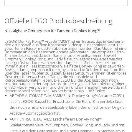
Offizielle LEGO Produktbeschreibung
Nostalgische Zimmerdeko für Fans von Donkey Kong™
LEGO® Donkey Kong™ Arcade (72051) ist ein Bauset, das Erwachsene
den Actionspaß aus dem klassischen Videospiel nachbilden lässt. Die
geworfenen Fässer mussten übersprungen werden. Das Modell ist eine
Hommage an den klassischen Arcade-Automaten. Die verspielte Retro-
Zimmerdeko schmückt dein Gaming- oder Arbeitszimmer. Sowohl
Jumpman, Donkey Kong und Lady als auch legendäre Details wie das
Leitergerüst und der Hammer sind dargestellt. Zieh am Hebel, um
immer nur ein Fass loszuschicken, als hätte Donkey Kong es geworfen.
Bewege dann Jumpman mit dem Joystick und drück den Knopf, um ihn
über die Fässer hüpfen zu lassen. Dieses Set zum Sammeln ist ein tolles
Geschenk für erwachsene Gamer, die Videospiele und
Retrospielautomaten lieben. Die LEGO Builder App lässt dich noch
smarter bauen. In der App kannst du der digitalen Bauanleitung folgen,
ein 3D-Modell vergrößern und drehen und dir ansehen, wie weit du mit
deinem Modell schon bist. Das Set besteht aus 1.367 Teilen.
ARCADE-AUTOMAT ZUM SAMMELN: Donkey Kong™ Arcade (72051)
ist ein LEGO® Bauset für Erwachsene. Die Retro-Zimmerdeko lässt
dich noch einmal den Spielspaß erleben, den dir schon der Original-
Arcade-Automat geboten hat
AUTHENTISCHE DETAILS: Erschaffe ein Donkey Kong™
Spielautomatenlevel mit Jumpman, Donkey Kong und Lady und mit
Details wie dem Leitergerüst und einem Hammer. Ein Mechanismus