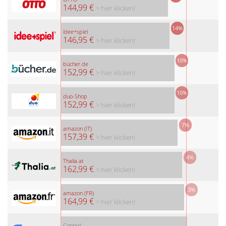
144,99 €
> hier klicken!
14%
idee+spiel
146,95 €
> hier klicken!
10%
bücher.de
152,99 €
> hier klicken!
10%
duo-Shop
152,99 €
> hier klicken!
7%
amazon (IT)
157,39 €
> hier klicken!
4%
Thalia.at
162,99 €
> hier klicken!
3%
amazon (FR)
164,99 €
> hier klicken!
Conrad