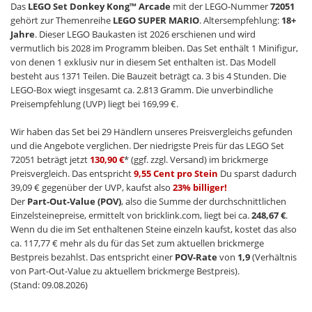
Das
LEGO Set Donkey Kong™ Arcade
mit der LEGO-Nummer
72051
gehört zur Themenreihe
LEGO SUPER MARIO
. Altersempfehlung:
18+
Jahre
. Dieser LEGO Baukasten ist 2026 erschienen und wird
vermutlich bis 2028 im Programm bleiben. Das Set enthält 1 Minifigur,
von denen 1 exklusiv nur in diesem Set enthalten ist. Das Modell
besteht aus 1371 Teilen. Die Bauzeit beträgt ca. 3 bis 4 Stunden. Die
LEGO-Box wiegt insgesamt ca. 2.813 Gramm. Die unverbindliche
Preisempfehlung (UVP) liegt bei 169,99 €.
Wir haben das Set bei 29 Händlern unseres Preisvergleichs gefunden
und die Angebote verglichen. Der niedrigste Preis für das LEGO Set
72051 beträgt jetzt
130,90 €
* (ggf. zzgl. Versand) im brickmerge
Preisvergleich. Das entspricht
9,55 Cent pro Stein
Du sparst dadurch
39,09 € gegenüber der UVP, kaufst also
23% billiger!
Der
Part-Out-Value (POV)
, also die Summe der durchschnittlichen
Einzelsteinepreise, ermittelt von bricklink.com, liegt bei ca.
248,67 €
.
Wenn du die im Set enthaltenen Steine einzeln kaufst, kostet das also
ca. 117,77 € mehr als du für das Set zum aktuellen brickmerge
Bestpreis bezahlst. Das entspricht einer
POV-Rate
von
1,9
(Verhältnis
von Part-Out-Value zu aktuellem brickmerge Bestpreis).
(Stand: 09.08.2026)