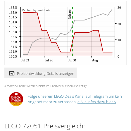
135.5
30
JS chart by amCharts
Release
135.0
134.5
134.0
20
133.5
133.0
132.5
10
132.0
131.5
131.0
130.5
0
Jul 21
Jul 26
Jul 31
Aug
Preisentwicklung Details anzeigen
Amazon-Preise werden nicht im Preisverlauf berücksichtigt.
Folge unserem LEGO Deals Kanal auf Telegram um kein
Angebot mehr zu verpassen!
> Alle Infos dazu hier <
LEGO 72051 Preisvergleich: