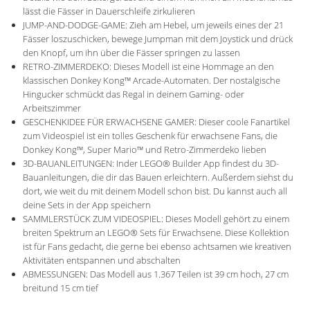
lässt die Fässer in Dauerschleife zirkulieren
JUMP-AND-DODGE-GAME: Zieh am Hebel, um jeweils eines der 21
Fässer loszuschicken, bewege Jumpman mit dem Joystick und drück
den Knopf, um ihn über die Fässer springen zu lassen
RETRO-ZIMMERDEKO: Dieses Modell ist eine Hommage an den
klassischen Donkey Kong™ Arcade-Automaten. Der nostalgische
Hingucker schmückt das Regal in deinem Gaming- oder
Arbeitszimmer
GESCHENKIDEE FÜR ERWACHSENE GAMER: Dieser coole Fanartikel
zum Videospiel ist ein tolles Geschenk für erwachsene Fans, die
Donkey Kong™, Super Mario™ und Retro-Zimmerdeko lieben
3D-BAUANLEITUNGEN: Inder LEGO® Builder App findest du 3D-
Bauanleitungen, die dir das Bauen erleichtern. Außerdem siehst du
dort, wie weit du mit deinem Modell schon bist. Du kannst auch all
deine Sets in der App speichern
SAMMLERSTÜCK ZUM VIDEOSPIEL: Dieses Modell gehört zu einem
breiten Spektrum an LEGO® Sets für Erwachsene. Diese Kollektion
ist für Fans gedacht, die gerne bei ebenso achtsamen wie kreativen
Aktivitäten entspannen und abschalten
ABMESSUNGEN: Das Modell aus 1.367 Teilen ist 39 cm hoch, 27 cm
breitund 15 cm tief