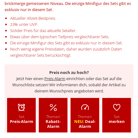
brickmerge gemessenen Niveau. Die einzige Minifigur des Sets gibt es
exklusiv nur in diesem Set.
Aktueller Allzeit-Bestpreis.
23% unter UVP.
Solider Preis für das aktuelle Setalter.
Etwas über dem typischen Tiefpreis vergleichbarer Sets.
Die einzige Minifigur des Sets gibt es exklusiv nur in diesem Set.
Noch wenig eigene Preisdaten, daher wurden zusätzlich Daten
vergleichbarer Sets berücksichtigt.
Preis noch zu hoch?
Jetzt hier einen
Preis-Alarm
einrichten oder das Set auf die
Wunschliste setzen! Wir informieren dich, sobald der Artikel zu
deinem Wunschpreis angeboten wird.
Set
Themen
Themen
Set
Preis-Alarm
Rabatt-
NEU:
Deal-
merken
Alarm
Alarm