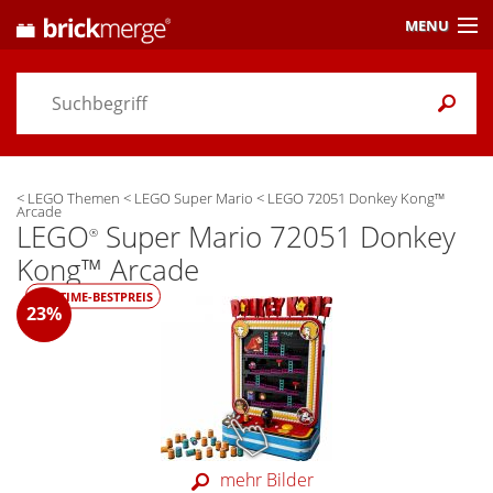
MENU
Preisvergleich
Gutscheine &
Aktuelles
<
LEGO Themen
<
LEGO Super Mario
<
LEGO 72051 Donkey Kong™
Themen
/ Händler
Arcade
LEGO
Super Mario 72051 Donkey
®
Alarme
& Wunschlisten
Kong™ Arcade
ALL-TIME-BESTPREIS
Einstellungen
23%
mehr Bilder