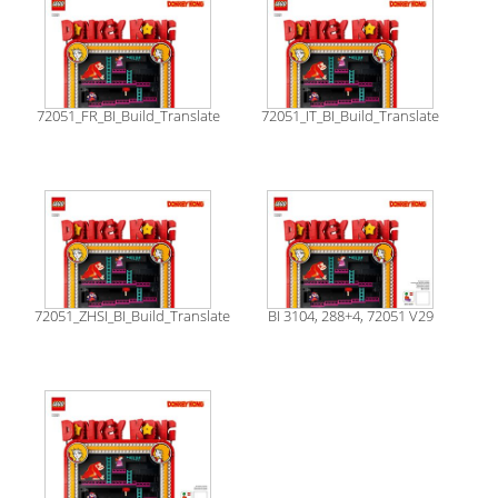
72051_FR_BI_Build_Translate
72051_IT_BI_Build_Translate
72051_ZHSI_BI_Build_Translate
BI 3104, 288+4, 72051 V29