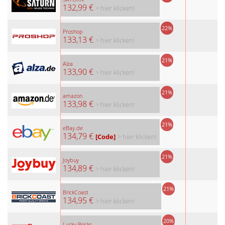
132,99 €
> hier klicken!
22%
Proshop
133,13 €
> hier klicken!
21%
Alza
133,90 €
> hier klicken!
21%
amazon
133,98 €
> hier klicken!
21%
eBay.de
134,79 €
[Code]
> hier klicken!
21%
Joybuy
134,89 €
> hier klicken!
21%
BrickCoast
134,95 €
> hier klicken!
20%
Lucky Bricks