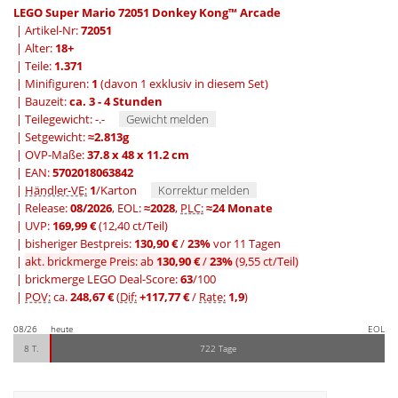
LEGO Super Mario 72051 Donkey Kong™ Arcade
| Artikel-Nr:
72051
| Alter:
18+
| Teile:
1.371
| Minifiguren:
1
(davon 1 exklusiv in diesem Set)
| Bauzeit:
ca. 3 - 4 Stunden
| Teilegewicht: -.-
Gewicht melden
| Setgewicht:
≈2.813g
| OVP-Maße:
37.8 x 48 x 11.2 cm
| EAN:
5702018063842
|
Händler-VE:
1
/Karton
Korrektur melden
| Release:
08/2026
, EOL:
≈2028
,
PLC:
≈24 Monate
| UVP:
169,99 €
(12,40 ct/Teil)
|
bisheriger Bestpreis:
130,90 €
/
23%
vor 11 Tagen
|
akt. brickmerge Preis: ab
130,90 €
/
23%
(9,55 ct/Teil)
| brickmerge LEGO Deal-Score:
63
/100
|
POV:
ca.
248,67 €
(
Dif:
+117,77 €
/
Rate:
1,9
)
08/26
heute
EOL
8 T.
722 Tage