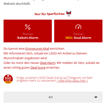
Website abschließt.
Nur für
Sparfüchse:
Themen
Themen
Rabatt-Alarm
NEU:
Deal-Alarm
Du kannst eine
Erinnerungs-Mail
einrichten.
Wir informieren Dich, sobald ein LEGO Art Artikel zu Deinem
Wunschrabatt angeboten wird.
Oder du nutzt den neuen
Deal-Alarm
: Wir melden dir Sets, sobald sie
einen richtig guten
Deal-Score
erreichen.
Folge unserem LEGO Deals Kanal auf Telegram um kein
Angebot mehr zu verpassen!
> Alle Infos dazu hier <
Art