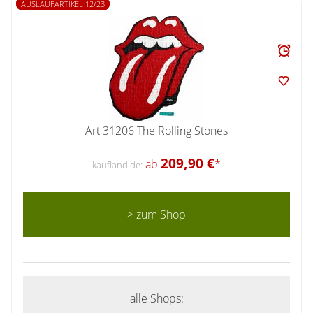
AUSLAUFARTIKEL 12/23
Art 31206 The Rolling Stones
209,90 €
ab
*
kaufland.de:
> zum Shop
alle Shops: