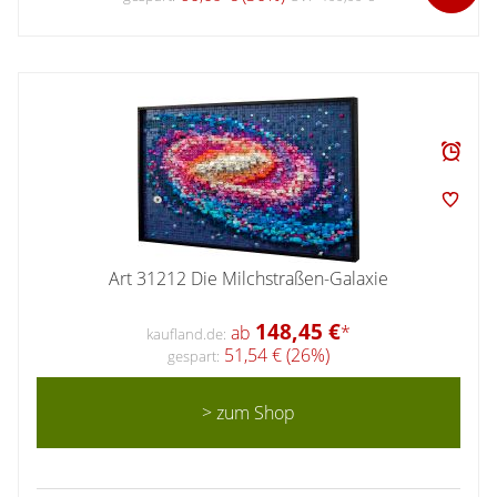
Art 31212 Die Milchstraßen-Galaxie
148,45 €
ab
*
kaufland.de:
51,54 € (26%)
gespart:
> zum Shop