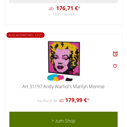
176,71 €
ab
*
UVP 149,99 €
AUSLAUFARTIKEL 12/21
Art 31197 Andy Warhol's Marilyn Monroe
179,99 €
ab
*
kaufland.de:
> zum Shop