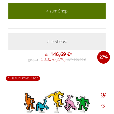
> zum Shop
alle Shops:
146,69 €
ab
*
27%
53,30 € (27%)
gespart:
UVP 199,99 €
AUSLAUFARTIKEL 12/26