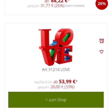
88,22 €
ab
*
26%
31,77 € (26%)
gespart:
UVP 119,99 €
Art 31214 LOVE
53,99 €
ab
*
kaufland.de:
26,00 € (33%)
gespart:
> zum Shop