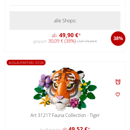
alle Shops:
49,90 €
ab
*
38%
30,09 € (38%)
gespart:
UVP 79,99 €
AUSLAUFARTIKEL 07/26
Art 31217 Fauna Collection - Tiger
49,52 €
ab
*
kaufland.de: