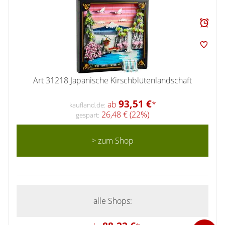
Art 31218 Japanische Kirschblütenlandschaft
93,51 €
ab
*
kaufland.de:
26,48 € (22%)
gespart:
> zum Shop
alle Shops: