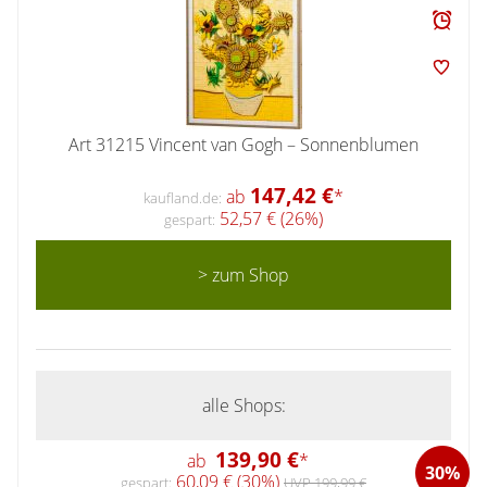
Art 31215 Vincent van Gogh – Sonnenblumen
147,42 €
ab
*
kaufland.de:
52,57 € (26%)
gespart:
> zum Shop
alle Shops:
139,90 €
ab
*
30%
60,09 € (30%)
gespart:
UVP 199,99 €