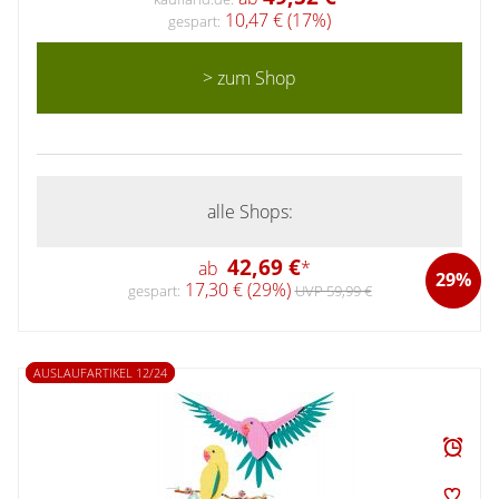
10,47 € (17%)
gespart:
> zum Shop
alle Shops:
42,69 €
ab
*
29%
17,30 € (29%)
gespart:
UVP 59,99 €
AUSLAUFARTIKEL 12/24