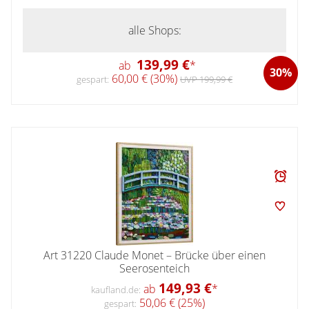
alle Shops:
139,99 €
ab
*
30%
60,00 € (30%)
gespart:
UVP 199,99 €
Art 31220 Claude Monet – Brücke über einen
Seerosenteich
149,93 €
ab
*
kaufland.de:
50,06 € (25%)
gespart: