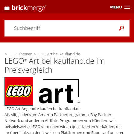
MENU
Preisvergleich
Gutscheine &
Aktuelles
<
LEGO Themen
<
LEGO Art bei kaufland.de
Themen
/ Händler
LEGO
Art bei kaufland.de im
®
Preisvergleich
Alarme
& Wunschlisten
Einstellungen
LEGO Art Angebote kaufen bei kaufland.de.
Als Mitglieder vom Amazon Partnerprogramm, eBay Partner
Network und anderen Affiliate-Programmen von Händlern wie
beispielsweise LEGO verdienen wir an qualifizierten Verkäufen, die
ihr über Links zu den jeweiligen Plattformen und Shops auf unserer