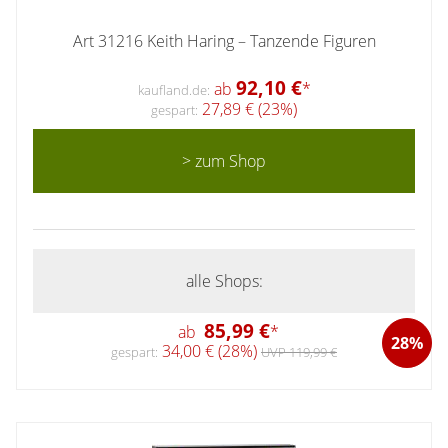
Art 31216 Keith Haring – Tanzende Figuren
92,10 €
ab
*
kaufland.de:
27,89 € (23%)
gespart:
> zum Shop
alle Shops:
85,99 €
ab
*
28%
34,00 € (28%)
gespart:
UVP 119,99 €