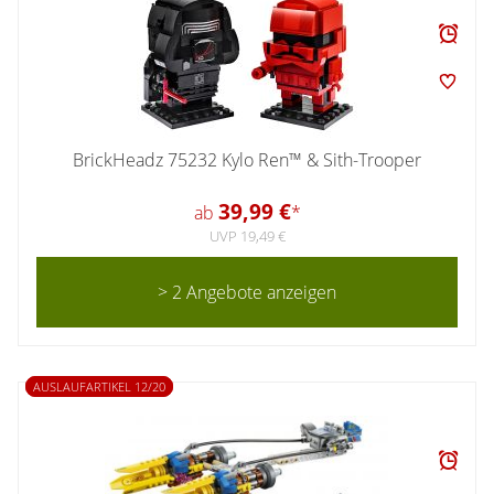
BrickHeadz 75232 Kylo Ren™ & Sith-Trooper
39,99 €
ab
*
UVP 19,49 €
> 2 Angebote anzeigen
AUSLAUFARTIKEL 12/20