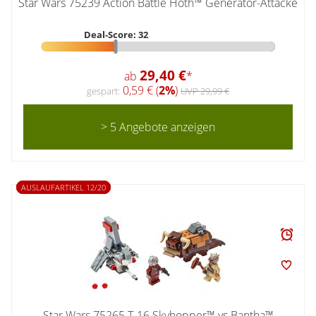
Star Wars 75239 Action Battle Hoth™ Generator-Attacke
Deal-Score: 32
29,40 €
ab
*
0,59 € (
2%
)
gespart:
UVP 29,99 €
> 5 Angebote anzeigen
AUSLAUFARTIKEL 12/20
Star Wars 75265 T-16 Skyhopper™ vs Bantha™