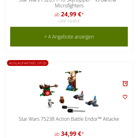
Microfighters
24,99 €
ab
*
UVP 19,99 €
> 4 Angebote anzeigen
AUSLAUFARTIKEL 07/20
Star Wars 75238 Action Battle Endor™ Attacke
34,99 €
ab
*