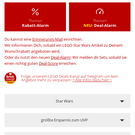
Themen
Themen
Rabatt-Alarm
NEU:
Deal-Alarm
Du kannst eine
Erinnerungs-Mail
einrichten.
Wir informieren Dich, sobald ein LEGO Star Wars Artikel zu Deinem
Wunschrabatt angeboten wird.
Oder du nutzt den neuen
Deal-Alarm
: Wir melden dir Sets, sobald sie
einen richtig guten
Deal-Score
erreichen.
Folge unserem LEGO Deals Kanal auf Telegram um kein
Angebot mehr zu verpassen!
> Alle Infos dazu hier <
Star Wars
größte Ersparnis zum UVP