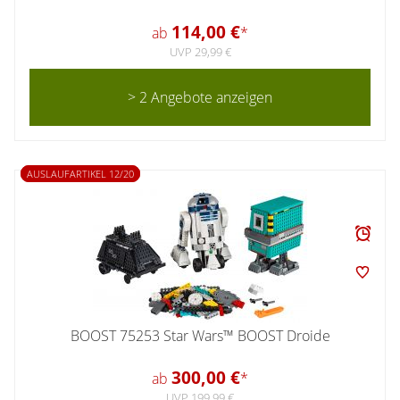
114,00 €
ab
*
UVP 29,99 €
> 2 Angebote anzeigen
AUSLAUFARTIKEL 12/20
BOOST 75253 Star Wars™ BOOST Droide
300,00 €
ab
*
UVP 199,99 €