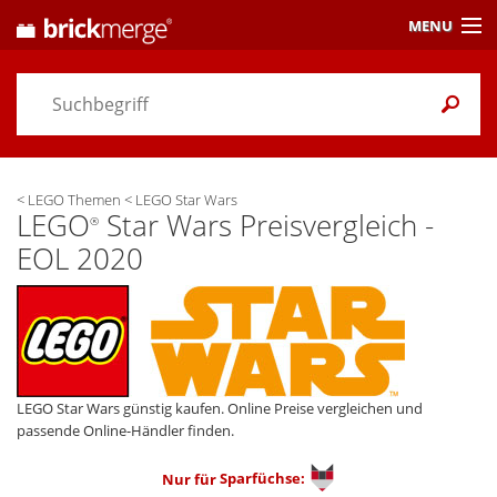
MENU
Preisvergleich
Gutscheine &
Aktuelles
<
LEGO Themen
<
LEGO Star Wars
Themen
/ Händler
LEGO
Star Wars Preisvergleich -
®
EOL 2020
Alarme
& Wunschlisten
Einstellungen
LEGO Star Wars günstig kaufen. Online Preise vergleichen und
passende Online-Händler finden.
Nur für
Sparfüchse: