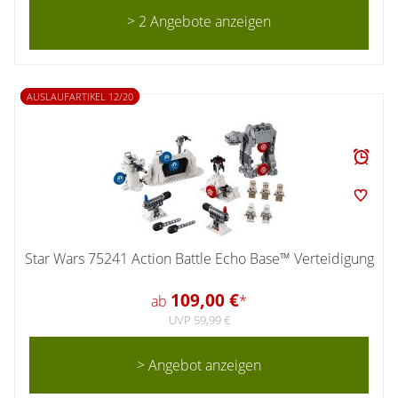
> 2 Angebote anzeigen
AUSLAUFARTIKEL 12/20
Star Wars 75241 Action Battle Echo Base™ Verteidigung
109,00 €
ab
*
UVP 59,99 €
> Angebot anzeigen