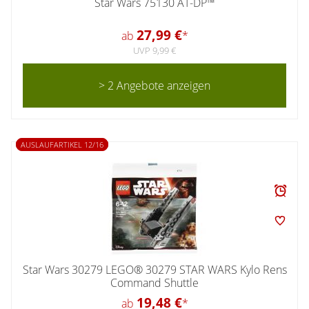
Star Wars 75130 AT-DP™
27,99 €
ab
*
UVP 9,99 €
> 2 Angebote anzeigen
AUSLAUFARTIKEL 12/16
Star Wars 30279 LEGO® 30279 STAR WARS Kylo Rens
Command Shuttle
19,48 €
ab
*