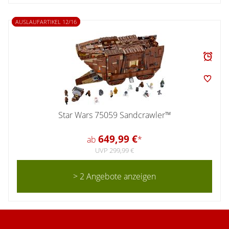
AUSLAUFARTIKEL 12/16
Star Wars 75059 Sandcrawler™
649,99 €
ab
*
UVP 299,99 €
> 2 Angebote anzeigen