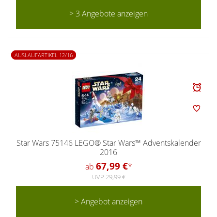
> 3 Angebote anzeigen
AUSLAUFARTIKEL 12/16
Star Wars 75146 LEGO® Star Wars™ Adventskalender
2016
67,99 €
ab
*
UVP 29,99 €
> Angebot anzeigen