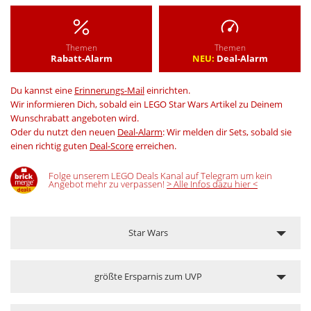
Themen
Themen
Rabatt-Alarm
NEU:
Deal-Alarm
Du kannst eine
Erinnerungs-Mail
einrichten.
Wir informieren Dich, sobald ein LEGO Star Wars Artikel zu Deinem
Wunschrabatt angeboten wird.
Oder du nutzt den neuen
Deal-Alarm
: Wir melden dir Sets, sobald sie
einen richtig guten
Deal-Score
erreichen.
Folge unserem LEGO Deals Kanal auf Telegram um kein
Angebot mehr zu verpassen!
> Alle Infos dazu hier <
Star Wars
größte Ersparnis zum UVP