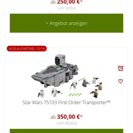
250,00 €
ab
*
UVP 9,99 €
> Angebot anzeigen
AUSLAUFARTIKEL 12/16
Star Wars 75103 First Order Transporter™
350,00 €
ab
*
UVP 99,99 €