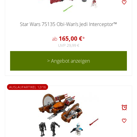
Star Wars 75135 Obi-Wan’s Jedi Interceptor™
165,00 €
ab
*
UVP 29,99 €
> Angebot anzeigen
AUSLAUFARTIKEL 12/16