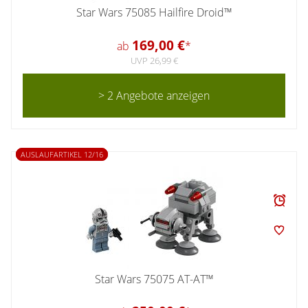
Star Wars 75085 Hailfire Droid™
169,00 €
ab
*
UVP 26,99 €
> 2 Angebote anzeigen
AUSLAUFARTIKEL 12/16
Star Wars 75075 AT-AT™