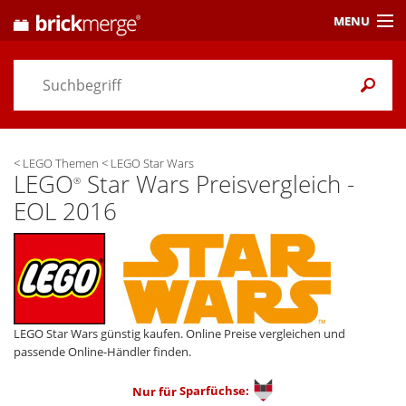
MENU
Preisvergleich
Gutscheine &
Aktuelles
<
LEGO Themen
<
LEGO Star Wars
Themen
/ Händler
LEGO
Star Wars Preisvergleich -
®
EOL 2016
Alarme
& Wunschlisten
Einstellungen
LEGO Star Wars günstig kaufen. Online Preise vergleichen und
passende Online-Händler finden.
Nur für
Sparfüchse: