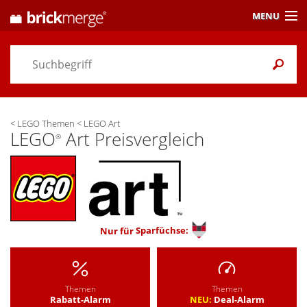
MENU
Preisvergleich
Gutscheine &
Aktuelles
<
LEGO Themen
<
LEGO Art
Themen
/ Händler
LEGO
Art Preisvergleich
®
Alarme
& Wunschlisten
Einstellungen
Nur für
Sparfüchse:
Themen
Themen
Rabatt-Alarm
NEU:
Deal-Alarm