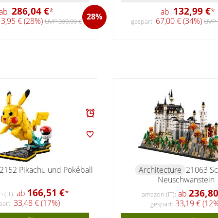
286,04 €
132,99 €
ab
*
ab
*
28%
3,95 € (28%)
67,00 € (34%)
UVP 399,99 €
gespart:
UVP 
2152 Pikachu und Pokéball
Architecture
21063 Sc
Neuschwanstein
166,51 €
236,80
ab
*
ab
(IT):
amazon (IT):
33,48 € (17%)
33,19 € (12%
part:
gespart: