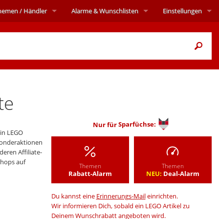
hemen
/ Händler
Alarme
& Wunschlisten
Einstellungen
te
Nur für
Sparfüchse:
in LEGO
Sonderaktionen
ren Affiliate-
Shops auf
Themen
Themen
Rabatt-Alarm
NEU:
Deal-Alarm
Du kannst eine
Erinnerungs-Mail
einrichten.
Wir informieren Dich, sobald ein LEGO Artikel zu
Deinem Wunschrabatt angeboten wird.