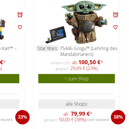
 Kart™ –
Star Wars
75446 Grogu™ (Lehrling des
Mandalorianers)
 €
100,50 €
*
ab
*
amazon (IT):
)
29,49 € (23%)
gespart:
> zum Shop
alle Shops:
79,99 €
ab
*
33%
38%
50,00 € (38%)
99,99 €
gespart:
UVP 129,99 €