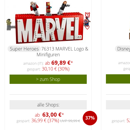
Super Heroes
76313 MARVEL Logo &
Disne
Minifiguren
69,89 €
ab
*
amazon 
amazon (IT):
30,10 € (30%)
ges
gespart:
> zum Shop
alle Shops:
63,00 €
ab
*
37%
52
36,99 € (37%)
gespart:
gespart:
UVP 99,99 €