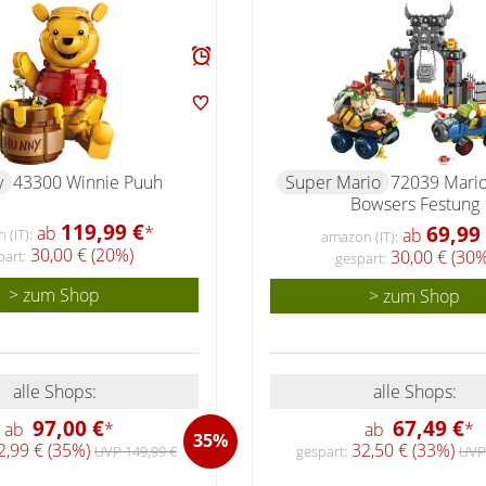
y
43300 Winnie Puuh
Super Mario
72039 Mario
Bowsers Festung
119,99 €
69,99
ab
*
ab
(IT):
amazon (IT):
30,00 € (20%)
30,00 € (30%
part:
gespart:
> zum Shop
> zum Shop
alle Shops:
alle Shops:
97,00 €
67,49 €
ab
*
ab
*
35%
,99 € (35%)
32,50 € (33%)
UVP 149,99 €
gespart:
UVP 