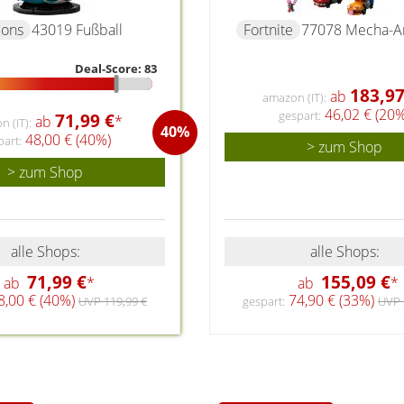
ions
43019 Fußball
Fortnite
77078 Mecha-A
Deal-Score: 83
183,97
ab
amazon (IT):
46,02 € (20%
gespart:
71,99 €
ab
*
 (IT):
40%
48,00 € (40%)
part:
> zum Shop
> zum Shop
alle Shops:
alle Shops:
71,99 €
155,09 €
ab
*
ab
*
,00 € (40%)
74,90 € (33%)
UVP 119,99 €
gespart:
UVP 