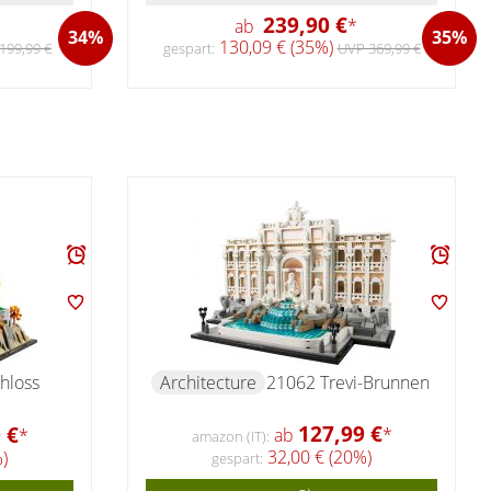
239,90 €
ab
*
34%
35%
130,09 € (35%)
199,99 €
gespart:
UVP 369,99 €
hloss
Architecture
21062 Trevi-Brunnen
127,99 €
 €
ab
*
*
amazon (IT):
32,00 € (20%)
)
gespart: