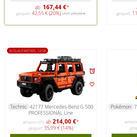
167,44 €
ab
*
11
42,55 € (20%)
gespart:
gespart:
UVP 209,99 €
AUSLAUFARTIKEL 12/26
Technic
42177 Mercedes-Benz G 500
Pokémon
7
PROFESSIONAL Line
214,00 €
ab
*
amazon 
amazon (IT):
35,99 € (14%)
ges
gespart: