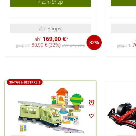
> zum Shop
alle Shops:
169,00 €
ab
*
32%
70
80,99 € (32%)
gespart:
gespart:
UVP 249,99 €
30-TAGE-BESTPREIS