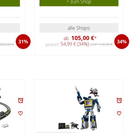
> zum Shop
alle Shops:
105,00 €
ab
*
34%
31%
54,99 € (34%)
gespart:
UVP 159,99 €
269,99 €