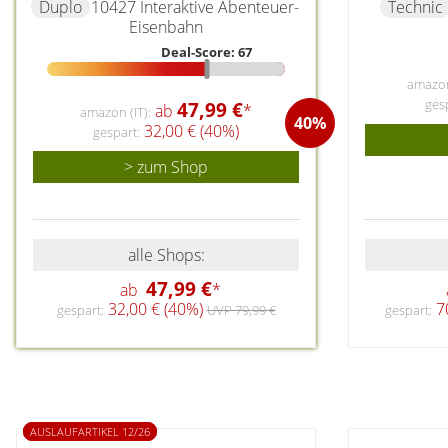
Duplo
10427 Interaktive Abenteuer-
Technic
Eisenbahn
Deal-Score: 67
amazon 
ges
47,99 €
ab
*
amazon (IT):
40%
32,00 € (40%)
gespart:
> zum Shop
alle Shops:
47,99 €
ab
*
32,00 € (40%)
70
gespart:
UVP 79,99 €
gespart:
AUSLAUFARTIKEL 12/26