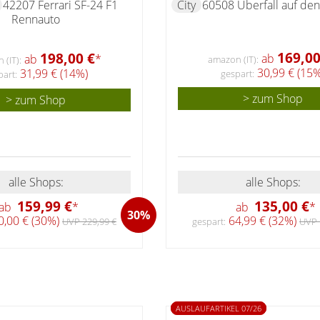
42207 Ferrari SF-24 F1
City
60508 Überfall auf den
Rennauto
169,00
198,00 €
ab
ab
*
amazon (IT):
(IT):
30,99 € (15%
31,99 € (14%)
gespart:
part:
> zum Shop
> zum Shop
alle Shops:
alle Shops:
135,00 €
159,99 €
ab
*
ab
*
30%
64,99 € (32%)
,00 € (30%)
gespart:
UVP 
UVP 229,99 €
AUSLAUFARTIKEL 07/26