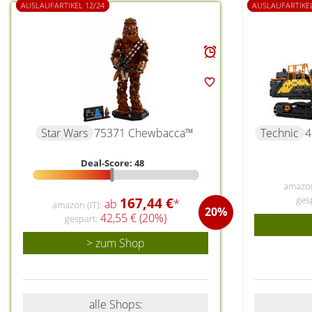
AUSLAUFARTIKEL 12/24
AUSLAUFARTIKEL
Star Wars
75371 Chewbacca™
Technic
4
Deal-Score: 48
amazon 
167,44 €
ges
ab
*
amazon (IT):
20%
42,55 € (20%)
gespart:
> zum Shop
alle Shops: