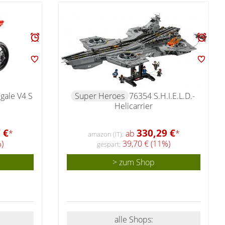
gale V4 S
Super Heroes
76354 S.H.I.E.L.D.-
Helicarrier
 €
330,29 €
*
ab
*
amazon (IT):
)
39,70 € (11%)
gespart:
> zum Shop
alle Shops: