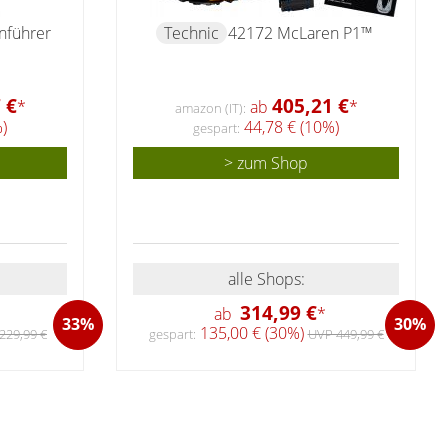
nführer
Technic
42172 McLaren P1™
 €
405,21 €
*
ab
*
amazon (IT):
)
44,78 € (10%)
gespart:
> zum Shop
alle Shops:
314,99 €
ab
*
33%
30%
135,00 € (30%)
229,99 €
gespart:
UVP 449,99 €