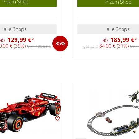
> zum Shop
> zum Shop
alle Shops:
alle Shops:
129,99 €
185,99 €
ab
*
ab
*
35%
,00 € (35%)
84,00 € (31%)
UVP 199,99 €
gespart:
UVP 