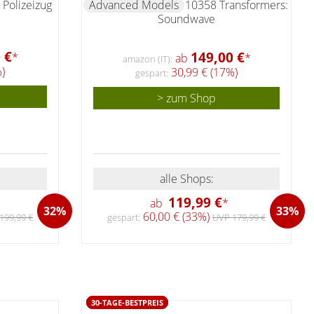
 Polizeizug
Advanced Models
10358 Transformers:
Soundwave
 €
149,00 €
*
ab
*
amazon (IT):
)
30,99 € (17%)
gespart:
> zum Shop
alle Shops:
119,99 €
ab
*
32%
33%
60,00 € (33%)
199,99 €
gespart:
UVP 179,99 €
30-TAGE-BESTPREIS