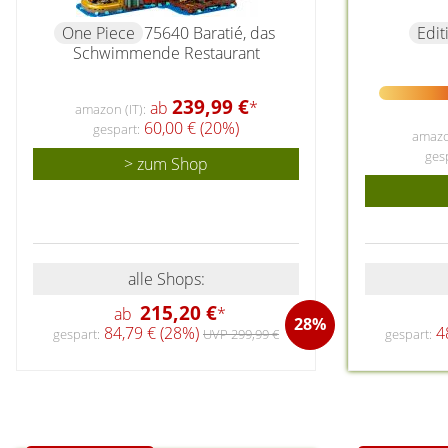
One Piece
75640 Baratié, das
Edit
Schwimmende Restaurant
239,99 €
ab
*
amazon (IT):
60,00 € (20%)
gespart:
amazon
ges
> zum Shop
alle Shops:
215,20 €
ab
*
28%
84,79 € (28%)
48
gespart:
UVP 299,99 €
gespart: