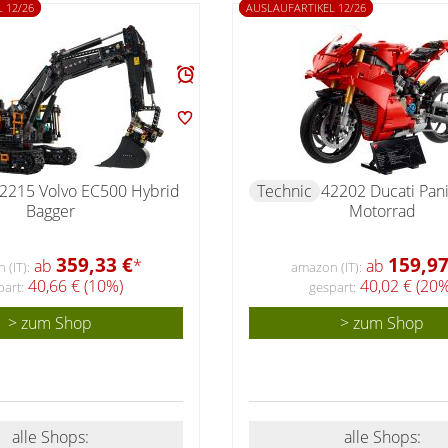
 12/26
AUSLAUFARTIKEL 12/26
2215 Volvo EC500 Hybrid
Technic
42202 Ducati Pani
Bagger
Motorrad
359,33 €
159,97
ab
*
ab
(IT):
amazon (IT):
40,66 € (10%)
40,02 € (20%
part:
gespart:
> zum Shop
> zum Shop
alle Shops:
alle Shops: