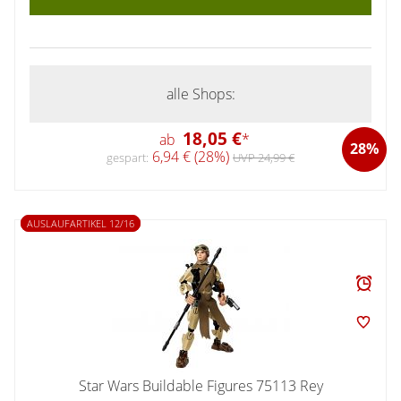
alle Shops:
18,05 €
ab
*
28%
6,94 € (28%)
gespart:
UVP 24,99 €
AUSLAUFARTIKEL 12/16
Star Wars Buildable Figures 75113 Rey