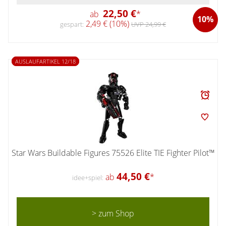
22,50 €
ab
*
10%
2,49 € (10%)
gespart:
UVP 24,99 €
AUSLAUFARTIKEL 12/18
Star Wars Buildable Figures 75526 Elite TIE Fighter Pilot™
44,50 €
ab
*
idee+spiel:
> zum Shop