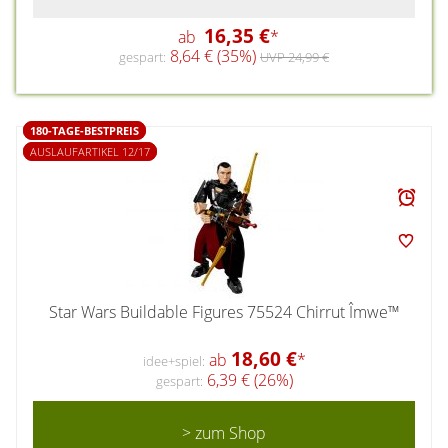
16,35 €
ab
*
8,64 € (35%)
gespart:
UVP 24,99 €
180-TAGE-BESTPREIS
AUSLAUFARTIKEL 12/17
Star Wars Buildable Figures 75524 Chirrut Îmwe™
18,60 €
ab
*
idee+spiel:
6,39 € (26%)
gespart:
> zum Shop