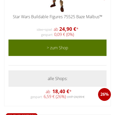
Star Wars Buildable Figures 75525 Baze Malbus™
24,90 €
ab
*
idee+spiel:
0,09 € (0%)
gespart:
> zum Shop
alle Shops:
18,40 €
ab
*
26%
6,59 € (26%)
gespart:
UVP 24,99 €