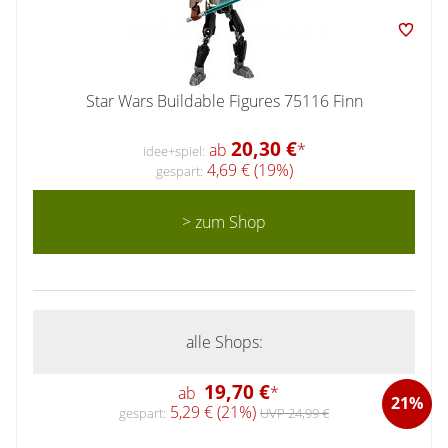
Star Wars Buildable Figures 75116 Finn
20,30 €
ab
*
idee+spiel:
4,69 € (19%)
gespart:
> zum Shop
alle Shops:
19,70 €
ab
*
21%
5,29 € (21%)
gespart:
UVP 24,99 €