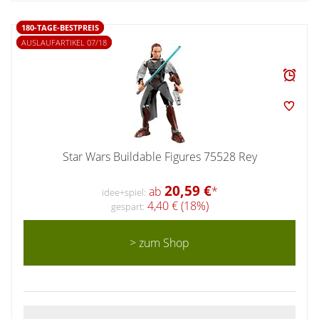
180-TAGE-BESTPREIS
AUSLAUFARTIKEL 07/18
Star Wars Buildable Figures 75528 Rey
20,59 €
ab
*
idee+spiel:
4,40 € (18%)
gespart:
> zum Shop