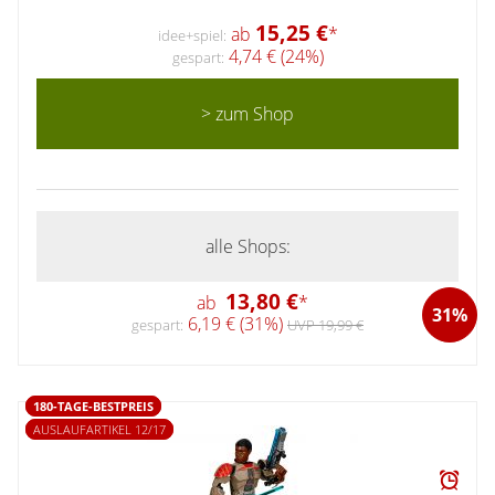
15,25 €
ab
*
idee+spiel:
4,74 € (24%)
gespart:
> zum Shop
alle Shops:
13,80 €
ab
*
31%
6,19 € (31%)
gespart:
UVP 19,99 €
180-TAGE-BESTPREIS
AUSLAUFARTIKEL 12/17