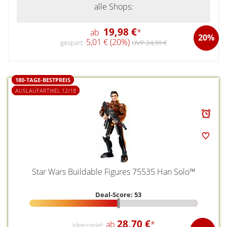
alle Shops:
19,98 €
ab
*
20%
5,01 € (20%)
gespart:
UVP 24,99 €
180-TAGE-BESTPREIS
AUSLAUFARTIKEL 12/18
Star Wars Buildable Figures 75535 Han Solo™
Deal-Score: 53
28,70 €
ab
*
idee+spiel: