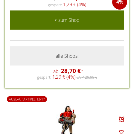
4%
1,29 € (4%)
gespart:
> zum Shop
alle Shops:
28,70 €
ab
*
1,29 € (4%)
gespart:
UVP 29,99 €
AUSLAUFARTIKEL 12/17