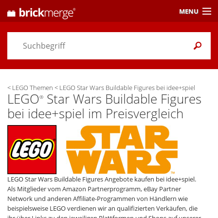
MENU
Preisvergleich
Gutscheine &
Aktuelles
<
LEGO Themen
<
LEGO Star Wars Buildable Figures bei idee+spiel
Themen
/ Händler
LEGO
Star Wars Buildable Figures
®
bei idee+spiel im Preisvergleich
Alarme
& Wunschlisten
Einstellungen
LEGO Star Wars Buildable Figures Angebote kaufen bei idee+spiel.
Als Mitglieder vom Amazon Partnerprogramm, eBay Partner
Network und anderen Affiliate-Programmen von Händlern wie
beispielsweise LEGO verdienen wir an qualifizierten Verkäufen, die
ihr über Links zu den jeweiligen Plattformen und Shops auf unserer