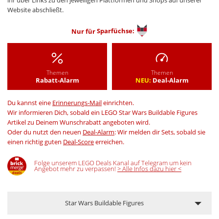
Website abschließt.
Nur für
Sparfüchse:
Themen
Themen
Rabatt-Alarm
NEU:
Deal-Alarm
Du kannst eine
Erinnerungs-Mail
einrichten.
Wir informieren Dich, sobald ein LEGO Star Wars Buildable Figures
Artikel zu Deinem Wunschrabatt angeboten wird.
Oder du nutzt den neuen
Deal-Alarm
: Wir melden dir Sets, sobald sie
einen richtig guten
Deal-Score
erreichen.
Folge unserem LEGO Deals Kanal auf Telegram um kein
Angebot mehr zu verpassen!
> Alle Infos dazu hier <
Star Wars Buildable Figures