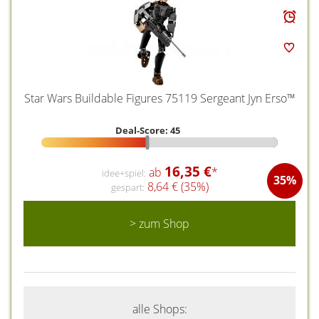
Star Wars Buildable Figures 75119 Sergeant Jyn Erso™
Deal-Score: 45
16,35 €
ab
*
idee+spiel:
35%
8,64 € (35%)
gespart:
> zum Shop
alle Shops: