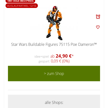
180-TAGE-BESTPREIS
AUSLAUFARTIKEL 12/16
Star Wars Buildable Figures 75115 Poe Dameron™
24,90 €
ab
*
idee+spiel:
0,09 € (0%)
gespart:
> zum Shop
alle Shops: