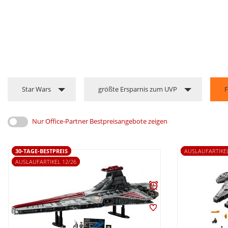
Star Wars
größte Ersparnis zum UVP
F
Nur Office-Partner Bestpreisangebote zeigen
30-TAGE-BESTPREIS
AUSLAUFARTIKEL
AUSLAUFARTIKEL 12/26