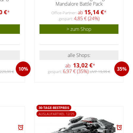
Mandalore Battle Pack
0 €
15,14 €
*
ab
*
Office-Partner:
4,85 € (24%)
gespart:
> zum Shop
alle Shops:
13,02 €
ab
*
10%
35%
6,97 € (35%)
229,99 €
gespart:
UVP 19,99 €
30-TAGE-BESTPREIS
AUSLAUFARTIKEL 12/25