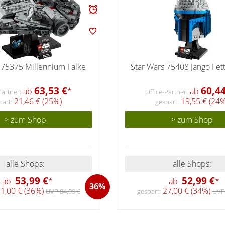
 75375 Millennium Falke
Star Wars 75408 Jango Fe
63,53 €
60,44
ab
*
ab
Partner:
Office-Partner:
21,46 € (25%)
19,55 € (24%
part:
gespart:
> zum Shop
> zum Shop
alle Shops:
alle Shops:
53,99 €
52,99 €
ab
*
ab
*
36%
1,00 € (36%)
27,00 € (34%)
UVP 84,99 €
gespart:
UVP 