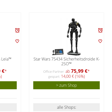
s Leia™
Star Wars 75434 Sicherheitsdroide K-
2SO™
 €
75,99 €
*
ab
*
Office-Partner:
)
14,00 € (16%)
gespart:
> zum Shop
alle Shops: