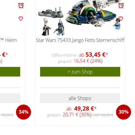
tt™ Helm
Star Wars 75433 Jango Fetts Sternenschiff
 €
53,45 €
*
ab
*
Office-Partner:
)
16,54 € (24%)
gespart:
> zum Shop
alle Shops:
49,28 €
ab
*
34%
30%
20,71 € (30%)
79,99 €
gespart:
UVP 69,99 €