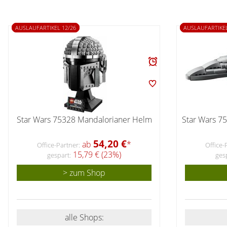
AUSLAUFARTIKEL 12/26
AUSLAUFARTIKEL
Star Wars 75328 Mandalorianer Helm
Star Wars 7
54,20 €
ab
*
Office-Partner:
Office-
15,79 € (23%)
gespart:
ges
> zum Shop
alle Shops: