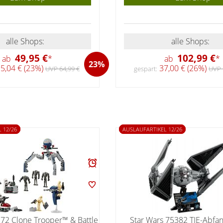
alle Shops:
alle Shops:
49,95 €
102,99 €
ab
*
ab
*
23%
5,04 € (23%)
37,00 € (26%)
UVP 64,99 €
gespart:
UVP 
 12/26
AUSLAUFARTIKEL 12/26
372 Clone Trooper™ & Battle
Star Wars 75382 TIE-Abfa