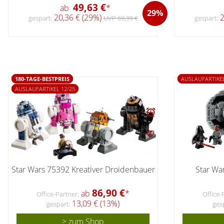
49,63 €
ab
*
29%
20,36 € (29%)
2
gespart:
UVP 69,99 €
gespart:
180-TAGE-BESTPREIS
AUSLAUFARTIKEL
AUSLAUFARTIKEL 12/25
Star Wars 75392 Kreativer Droidenbauer
Star Wa
86,90 €
ab
*
Office-Partner:
Office-
13,09 € (13%)
gespart:
ges
> zum Shop