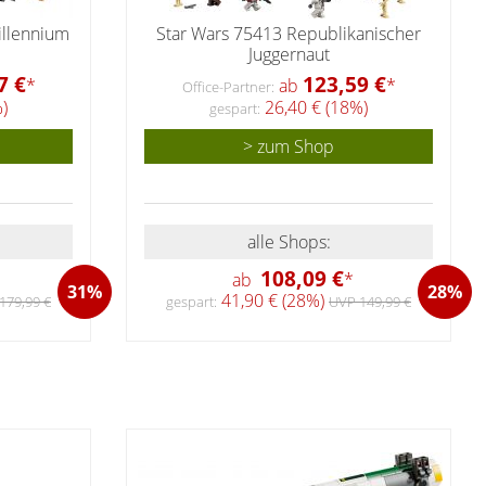
illennium
Star Wars 75413 Republikanischer
Juggernaut
7 €
123,59 €
*
ab
*
Office-Partner:
)
26,40 € (18%)
gespart:
> zum Shop
alle Shops:
108,09 €
ab
*
31%
28%
41,90 € (28%)
179,99 €
gespart:
UVP 149,99 €