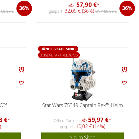
57,90 €
ab
*
36%
36%
32,09 € (36%)
69,99 €
gespart:
UVP 89,99 €
HÄNDLERZAHL SINKT
AUSLAUFARTIKEL 07/26
PO™
Star Wars 75349 Captain Rex™ Helm
8 €
59,97 €
*
ab
*
Office-Partner:
)
10,02 € (14%)
gespart:
> zum Shop