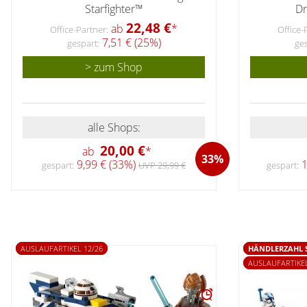
Starfighter™
Dr
22,48 €
ab
*
Office-Partner:
Office-
7,51 € (25%)
gespart:
ges
> zum Shop
alle Shops:
20,00 €
ab
*
33%
9,99 € (33%)
1
gespart:
UVP 29,99 €
gespart:
AUSLAUFARTIKEL 12/26
HÄNDLERZAHL 
AUSLAUFARTIKEL