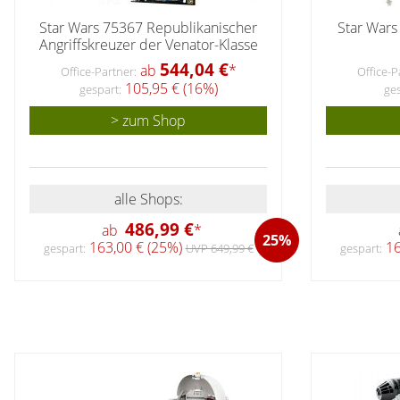
Star Wars 75367 Republikanischer
Star Wars
Angriffskreuzer der Venator-Klasse
544,04 €
ab
*
Office-Partner:
Office-P
105,95 € (16%)
gespart:
ges
> zum Shop
alle Shops:
486,99 €
ab
*
25%
163,00 € (25%)
16
gespart:
UVP 649,99 €
gespart: