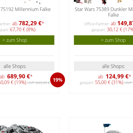
 75192 Millennium Falke
Star Wars 75389 Dunkler M
Falke
782,29 €
149,8
ab
*
ab
artner:
Office-Partner:
67,70 € (8%)
30,12 € (17%
part:
gespart:
> zum Shop
> zum Shop
alle Shops:
alle Shops:
689,90 €
124,99 €
ab
*
ab
*
19%
0,09 € (19%)
55,00 € (31%)
UVP 849,99 €
gespart:
UVP 