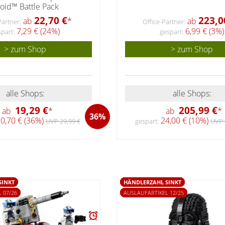
oid™ Battle Pack
22,70 €
223,0
ab
*
ab
Partner:
Office-Partner:
7,29 € (24%)
6,99 € (3%)
part:
gespart:
> zum Shop
> zum Shop
alle Shops:
alle Shops:
19,29 €
205,99 €
ab
*
ab
*
36%
0,70 € (36%)
24,00 € (10%)
UVP 29,99 €
gespart:
UVP 
SINKT
HÄNDLERZAHL SINKT
 07/26
AUSLAUFARTIKEL 12/25