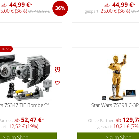
44,99 €
44,99 €
ab
*
ab
*
36%
5,00 € (36%)
25,00 € (36%)
UVP 69,99 €
gespart:
UVP 
 07/26
rs 75347 TIE Bomber™
Star Wars 75398 C-3
52,47 €
129,7
ab
*
ab
Partner:
Office-Partner:
12,52 € (19%)
10,21 € (7%
part:
gespart:
> zum Shop
> zum Shop