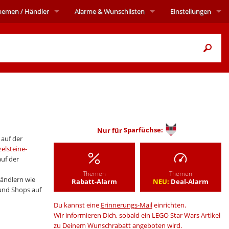
hemen
/ Händler
Alarme
& Wunschlisten
Einstellungen
Nur für
Sparfüchse:
 auf der
zelsteine-
auf der
Themen
Themen
ändlern wie
Rabatt-Alarm
NEU:
Deal-Alarm
 und Shops auf
Du kannst eine
Erinnerungs-Mail
einrichten.
Wir informieren Dich, sobald ein LEGO Star Wars Artikel
zu Deinem Wunschrabatt angeboten wird.