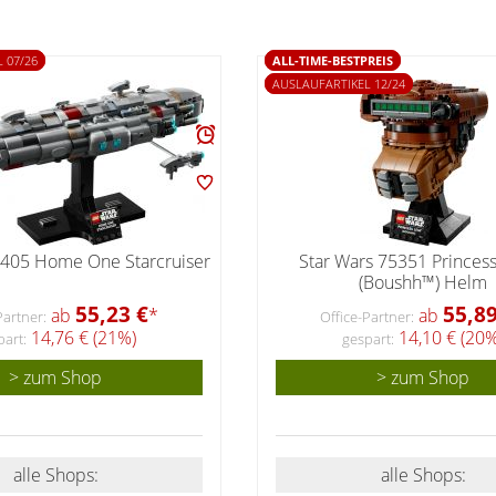
 07/26
ALL-TIME-BESTPREIS
AUSLAUFARTIKEL 12/24
5405 Home One Starcruiser
Star Wars 75351 Princes
(Boushh™) Helm
55,23 €
55,89
ab
*
ab
Partner:
Office-Partner:
14,76 € (21%)
14,10 € (20%
part:
gespart:
> zum Shop
> zum Shop
alle Shops:
alle Shops: