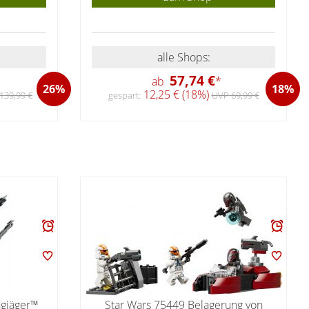
alle Shops:
57,74 €
ab
*
26%
18%
12,25 € (18%)
139,99 €
gespart:
UVP 69,99 €
ngjäger™
Star Wars 75449 Belagerung von