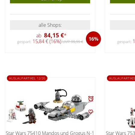
alle Shops:
84,15 €
ab
*
16%
15,84 € (16%)
1
gespart:
UVP 99,99 €
gespart:
AUSLAUFARTIKEL 12/26
AUSLAUFARTIKEL
Star Wars 75410 Mandos und Grogus N-1
Star Wars 75