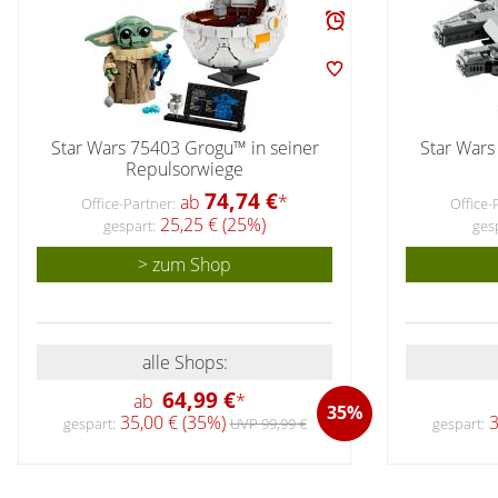
Star Wars 75403 Grogu™ in seiner
Star Wars
Repulsorwiege
74,74 €
ab
*
Office-Partner:
Office-
25,25 € (25%)
gespart:
ges
> zum Shop
alle Shops:
64,99 €
ab
*
35%
35,00 € (35%)
3
gespart:
UVP 99,99 €
gespart: