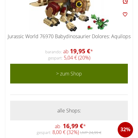
Jurassic World 76970 Babydinosaurier Dolores: Aquilops
19,95 €
ab
*
barando:
5,04 € (20%)
gespart:
> zum Shop
alle Shops:
16,99 €
ab
*
32%
8,00 € (32%)
gespart:
UVP 24,99 €