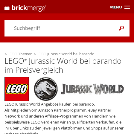
MENU
Preisvergleich
Gutscheine &
Aktuelles
<
LEGO Themen
<
LEGO Jurassic World bei barando
Themen
/ Händler
LEGO
Jurassic World bei barando
®
im Preisvergleich
Alarme
& Wunschlisten
Einstellungen
LEGO Jurassic World Angebote kaufen bei barando.
Als Mitglieder vom Amazon Partnerprogramm, eBay Partner
Network und anderen Affiliate-Programmen von Händlern wie
beispielsweise LEGO verdienen wir an qualifizierten Verkäufen, die
ihr über Links zu den jeweiligen Plattformen und Shops auf unserer