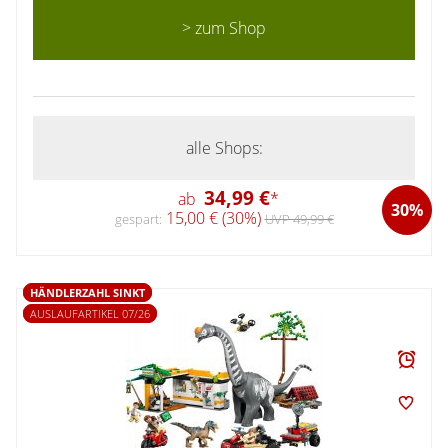
> zum Shop
alle Shops:
34,99 €
ab
*
30%
15,00 € (30%)
gespart:
UVP 49,99 €
HÄNDLERZAHL SINKT
AUSLAUFARTIKEL 07/26