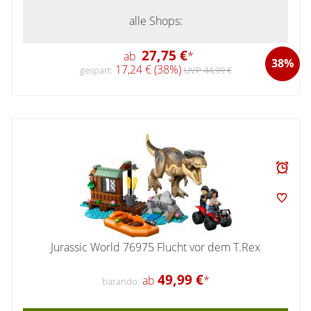
alle Shops:
27,75 €
ab
*
38%
17,24 € (38%)
gespart:
UVP 44,99 €
Jurassic World 76975 Flucht vor dem T.Rex
49,99 €
ab
*
barando: