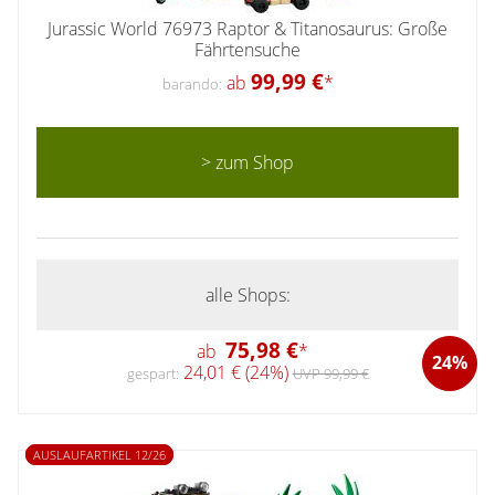
Jurassic World 76973 Raptor & Titanosaurus: Große
Fährtensuche
99,99 €
ab
*
barando:
> zum Shop
alle Shops:
75,98 €
ab
*
24%
24,01 € (24%)
gespart:
UVP 99,99 €
AUSLAUFARTIKEL 12/26