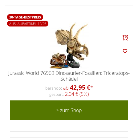
30-TAGE-BESTPREIS
AUSLAUFARTIKEL 12/26
Jurassic World 76969 Dinosaurier-Fossilien: Triceratops-
Schädel
42,95 €
ab
*
barando:
2,04 € (5%)
gespart:
> zum Shop