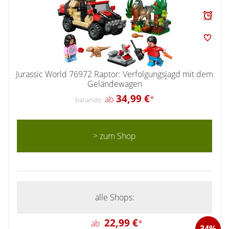
Jurassic World 76972 Raptor: Verfolgungsjagd mit dem
Geländewagen
34,99 €
ab
*
barando:
> zum Shop
alle Shops:
22,99 €
ab
*
34%