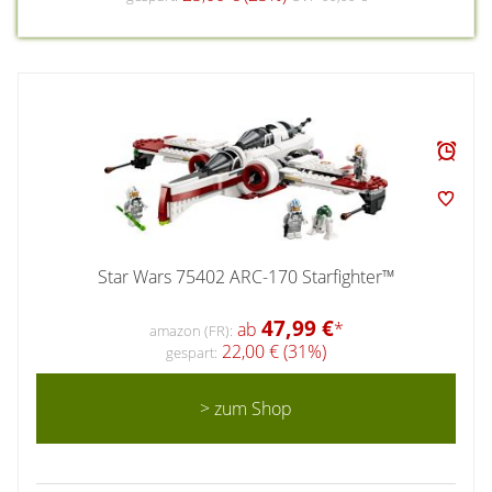
Star Wars 75402 ARC-170 Starfighter™
47,99 €
ab
*
amazon (FR):
22,00 € (31%)
gespart:
> zum Shop