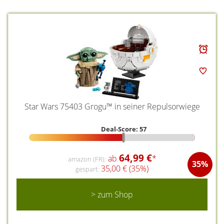
Star Wars 75403 Grogu™ in seiner Repulsorwiege
Deal-Score: 57
64,99 €
ab
*
amazon (FR):
35%
35,00 € (35%)
gespart:
> zum Shop