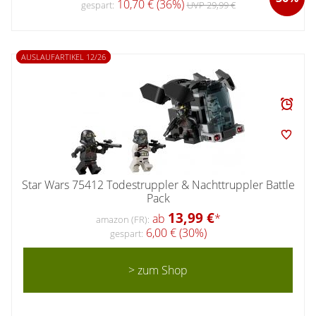
10,70 € (36%)
gespart:
UVP 29,99 €
AUSLAUFARTIKEL 12/26
Star Wars 75412 Todestruppler & Nachttruppler Battle
Pack
13,99 €
ab
*
amazon (FR):
6,00 € (30%)
gespart:
> zum Shop