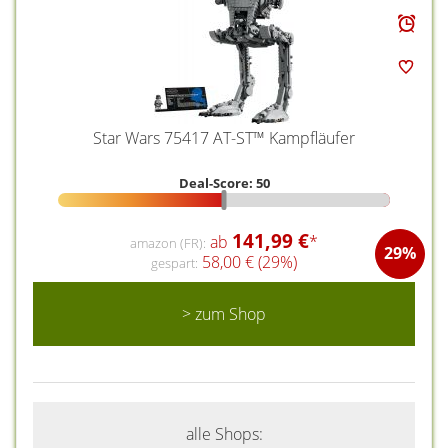
Star Wars 75417 AT-ST™ Kampfläufer
Deal-Score: 50
141,99 €
ab
*
amazon (FR):
29%
58,00 € (29%)
gespart:
> zum Shop
alle Shops: