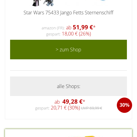
Star Wars 75433 Jango Fetts Sternenschiff
51,99 €
ab
*
amazon (FR):
18,00 € (26%)
gespart:
> zum Shop
alle Shops:
49,28 €
ab
*
30%
20,71 € (30%)
gespart:
UVP 69,99 €