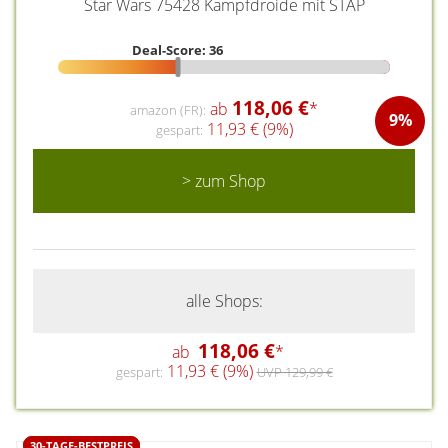
Star Wars 75428 Kampfdroide mit STAP
Deal-Score: 36
118,06 €
ab
*
amazon (FR):
9%
11,93 € (9%)
gespart:
> zum Shop
alle Shops:
118,06 €
ab
*
11,93 € (9%)
gespart:
UVP 129,99 €
30-TAGE-BESTPREIS