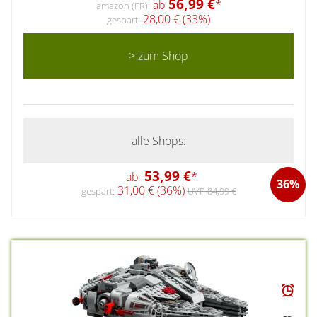
56,99 €
ab
*
amazon (FR):
28,00 € (33%)
gespart:
> zum Shop
alle Shops:
53,99 €
ab
*
36%
31,00 € (36%)
gespart:
UVP 84,99 €