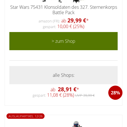
Star Wars 75431 Klonsoldaten des 327. Sternenkorps
Battle Pack
29,99 €
ab
*
amazon (FR):
10,00 € (25%)
gespart:
> zum Shop
alle Shops:
28,91 €
ab
*
28%
11,08 € (28%)
gespart:
UVP 39,99 €
AUSLAUFARTIKEL 12/26