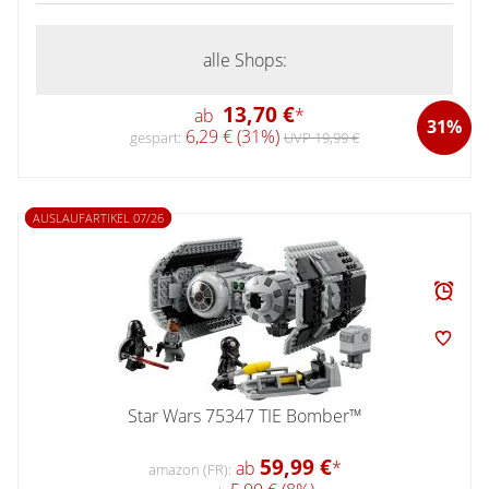
alle Shops:
13,70 €
ab
*
31%
6,29 € (31%)
gespart:
UVP 19,99 €
AUSLAUFARTIKEL 07/26
Star Wars 75347 TIE Bomber™
59,99 €
ab
*
amazon (FR):