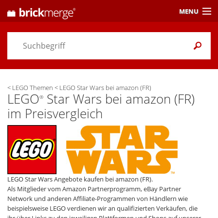
MENU
Preisvergleich
Gutscheine &
Aktuelles
<
LEGO Themen
<
LEGO Star Wars bei amazon (FR)
Themen
/ Händler
LEGO
Star Wars bei amazon (FR)
®
im Preisvergleich
Alarme
& Wunschlisten
Einstellungen
LEGO Star Wars Angebote kaufen bei amazon (FR).
Als Mitglieder vom Amazon Partnerprogramm, eBay Partner
Network und anderen Affiliate-Programmen von Händlern wie
beispielsweise LEGO verdienen wir an qualifizierten Verkäufen, die
ihr über Links zu den jeweiligen Plattformen und Shops auf unserer