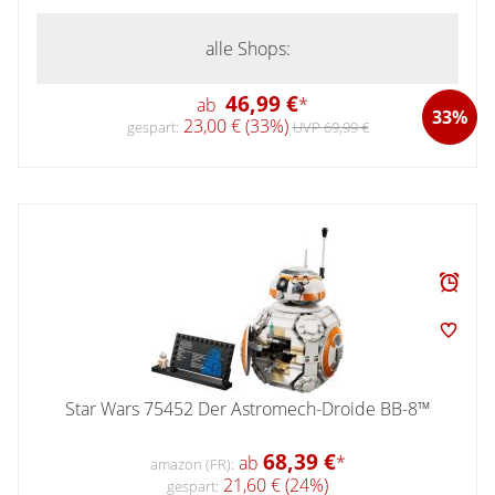
alle Shops:
46,99 €
ab
*
33%
23,00 € (33%)
gespart:
UVP 69,99 €
Star Wars 75452 Der Astromech-Droide BB-8™
68,39 €
ab
*
amazon (FR):
21,60 € (24%)
gespart: