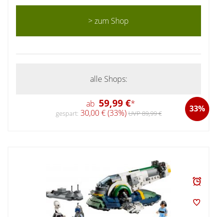
> zum Shop
alle Shops:
59,99 €
ab
*
33%
30,00 € (33%)
gespart:
UVP 89,99 €