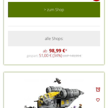
> zum Shop
alle Shops:
98,99 €
ab
*
51,00 € (34%)
gespart:
UVP 149,99 €