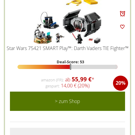
Star Wars 75421 SMART Play™: Darth Vaders TIE Fighter™
Deal-Score: 53
55,99 €
ab
*
amazon (FR):
20%
14,00 € (20%)
gespart:
> zum Shop