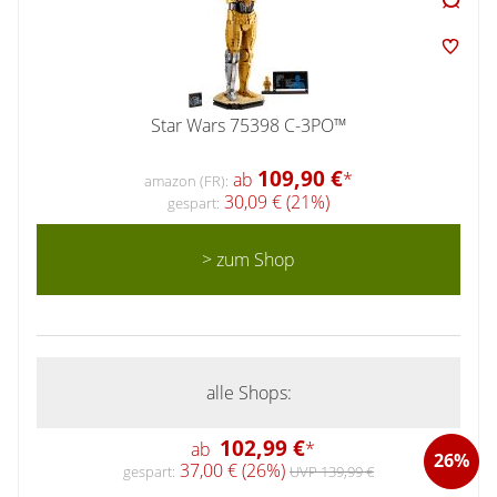
Star Wars 75398 C-3PO™
109,90 €
ab
*
amazon (FR):
30,09 € (21%)
gespart:
> zum Shop
alle Shops:
102,99 €
ab
*
26%
37,00 € (26%)
gespart:
UVP 139,99 €