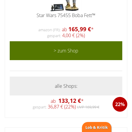
Star Wars 75455 Boba Fett™
165,99 €
ab
*
amazon (FR):
4,00 € (2%)
gespart:
> zum Shop
alle Shops:
133,12 €
ab
*
22%
36,87 € (22%)
gespart:
UVP 169,99 €
Lob & Kritik