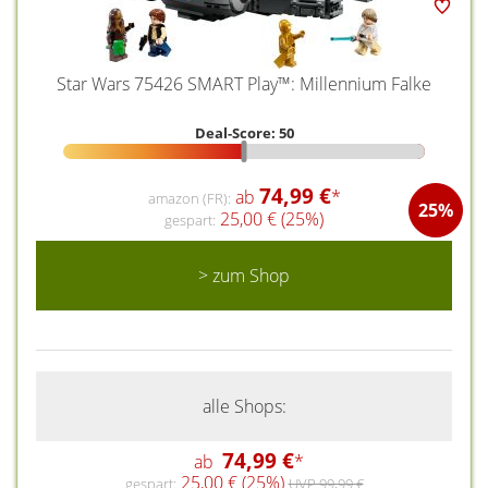
Star Wars 75426 SMART Play™: Millennium Falke
Deal-Score: 50
74,99 €
ab
*
amazon (FR):
25%
25,00 € (25%)
gespart:
> zum Shop
alle Shops:
74,99 €
ab
*
25,00 € (25%)
gespart:
UVP 99,99 €