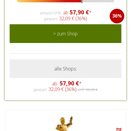
57,90 €
ab
*
amazon (FR):
36%
32,09 € (36%)
gespart:
> zum Shop
alle Shops:
57,90 €
ab
*
32,09 € (36%)
gespart:
UVP 89,99 €