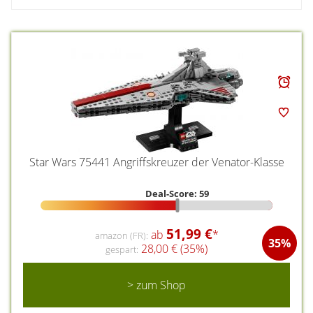
Star Wars 75441 Angriffskreuzer der Venator-Klasse
Deal-Score: 59
51,99 €
ab
*
amazon (FR):
35%
28,00 € (35%)
gespart:
> zum Shop