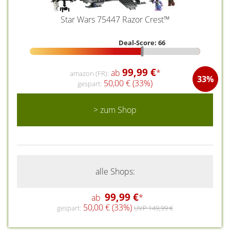
Star Wars 75447 Razor Crest™
Deal-Score: 66
99,99 €
ab
*
amazon (FR):
33%
50,00 € (33%)
gespart:
> zum Shop
alle Shops:
99,99 €
ab
*
50,00 € (33%)
gespart:
UVP 149,99 €