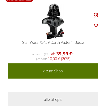
Star Wars 75439 Darth Vader™ Büste
39,99 €
ab
*
amazon (FR):
10,00 € (20%)
gespart:
> zum Shop
alle Shops: