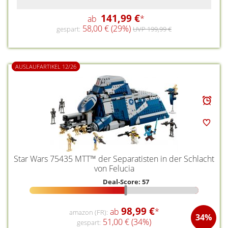
141,99 €
ab
*
58,00 € (29%)
gespart:
UVP 199,99 €
AUSLAUFARTIKEL 12/26
Star Wars 75435 MTT™ der Separatisten in der Schlacht
von Felucia
Deal-Score: 57
98,99 €
ab
*
amazon (FR):
34%
51,00 € (34%)
gespart: