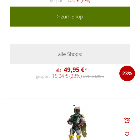
5,00 € (8%)
gespart:
> zum Shop
alle Shops:
49,95 €
ab
*
23%
15,04 € (23%)
gespart:
UVP 64,99 €