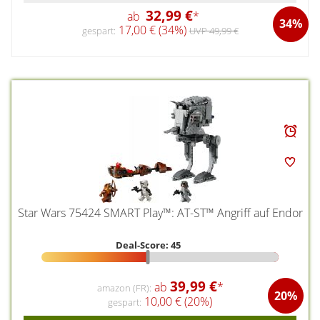
32,99 €
ab
*
34%
17,00 € (34%)
gespart:
UVP 49,99 €
Star Wars 75424 SMART Play™: AT-ST™ Angriff auf Endor
Deal-Score: 45
39,99 €
ab
*
amazon (FR):
20%
10,00 € (20%)
gespart: