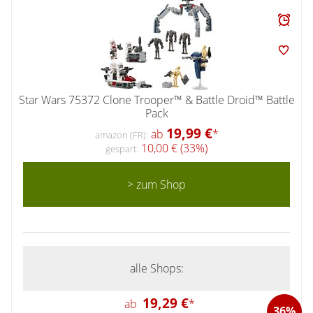
Star Wars 75372 Clone Trooper™ & Battle Droid™ Battle
Pack
19,99 €
ab
*
amazon (FR):
10,00 € (33%)
gespart:
> zum Shop
alle Shops:
19,29 €
ab
*
36%