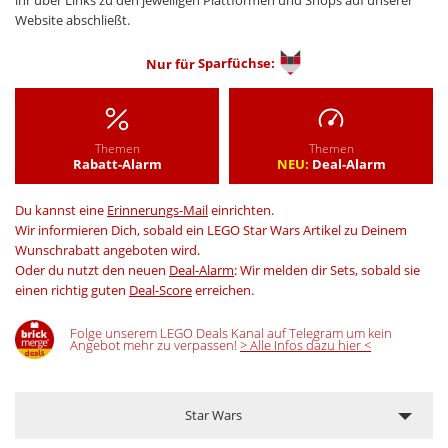
Website abschließt.
Nur für
Sparfüchse:
Themen
Themen
Rabatt-Alarm
NEU:
Deal-Alarm
Du kannst eine
Erinnerungs-Mail
einrichten.
Wir informieren Dich, sobald ein LEGO Star Wars Artikel zu Deinem
Wunschrabatt angeboten wird.
Oder du nutzt den neuen
Deal-Alarm
: Wir melden dir Sets, sobald sie
einen richtig guten
Deal-Score
erreichen.
Folge unserem LEGO Deals Kanal auf Telegram um kein
Angebot mehr zu verpassen!
> Alle Infos dazu hier <
Star Wars