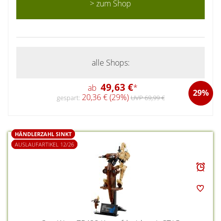
> zum Shop
alle Shops:
49,63 €
ab
*
29%
20,36 € (29%)
gespart:
UVP 69,99 €
HÄNDLERZAHL SINKT
AUSLAUFARTIKEL 12/26