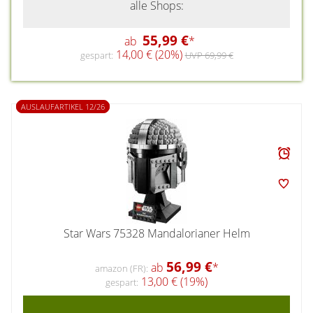
alle Shops:
55,99 €
ab
*
14,00 € (20%)
gespart:
UVP 69,99 €
AUSLAUFARTIKEL 12/26
Star Wars 75328 Mandalorianer Helm
56,99 €
ab
*
amazon (FR):
13,00 € (19%)
gespart: