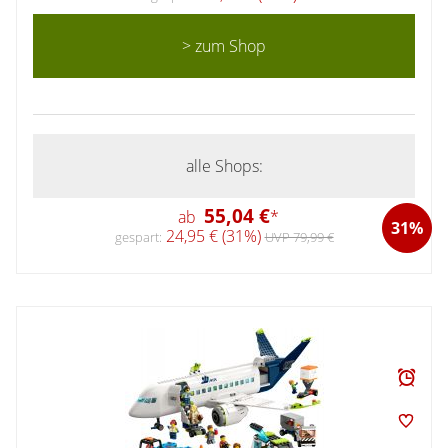
> zum Shop
alle Shops:
55,04 €
ab
*
31%
24,95 € (31%)
gespart:
UVP 79,99 €