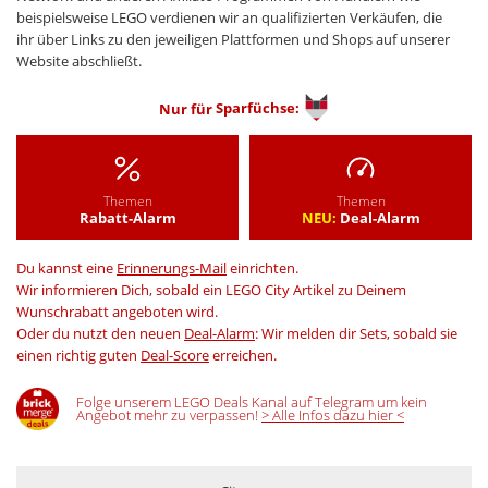
beispielsweise LEGO verdienen wir an qualifizierten Verkäufen, die
ihr über Links zu den jeweiligen Plattformen und Shops auf unserer
Website abschließt.
Nur für
Sparfüchse:
Themen
Themen
Rabatt-Alarm
NEU:
Deal-Alarm
Du kannst eine
Erinnerungs-Mail
einrichten.
Wir informieren Dich, sobald ein LEGO City Artikel zu Deinem
Wunschrabatt angeboten wird.
Oder du nutzt den neuen
Deal-Alarm
: Wir melden dir Sets, sobald sie
einen richtig guten
Deal-Score
erreichen.
Folge unserem LEGO Deals Kanal auf Telegram um kein
Angebot mehr zu verpassen!
> Alle Infos dazu hier <