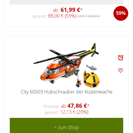
61,99 €
ab
*
59%
88,00 € (59%)
gespart:
UVP 149,99 €
City 60503 Hubschrauber der Küstenwache
47,86 €
ab
*
Proshop:
12,13 € (20%)
gespart:
> zum Shop