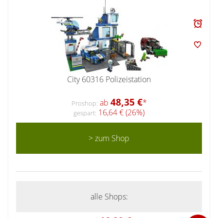
City 60316 Polizeistation
48,35 €
ab
*
Proshop:
16,64 € (26%)
gespart:
> zum Shop
alle Shops: