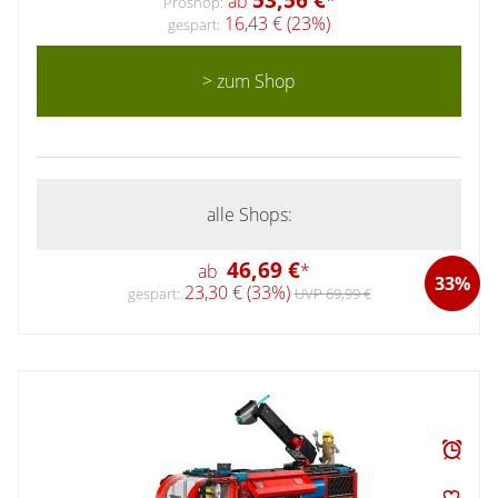
ab
*
Proshop:
16,43 € (23%)
gespart:
> zum Shop
alle Shops:
46,69 €
ab
*
33%
23,30 € (33%)
gespart:
UVP 69,99 €