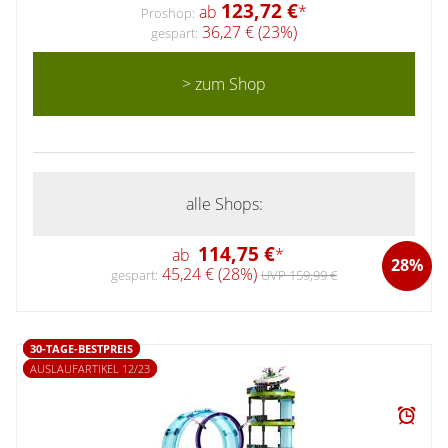
123,72 €
ab
*
Proshop:
36,27 € (23%)
gespart:
> zum Shop
alle Shops:
114,75 €
ab
*
28%
45,24 € (28%)
gespart:
UVP 159,99 €
30-TAGE-BESTPREIS
AUSLAUFARTIKEL 12/23