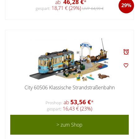
46,28 €
ab
*
29%
18,71 € (29%)
gespart:
UVP 64,99 €
City 60506 Klassische Strandstraßenbahn
53,56 €
ab
*
Proshop:
16,43 € (23%)
gespart:
> zum Shop