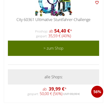
City 60361 Ultimative Stuntfahrer-Challenge
54,40 €
ab
*
Proshop:
35,59 € (40%)
gespart:
> zum Shop
alle Shops:
39,99 €
ab
*
56%
50,00 € (56%)
gespart:
UVP 89,99 €