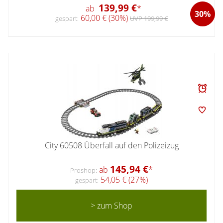
139,99 €
ab
*
30%
60,00 € (30%)
gespart:
UVP 199,99 €
City 60508 Überfall auf den Polizeizug
145,94 €
ab
*
Proshop:
54,05 € (27%)
gespart:
> zum Shop