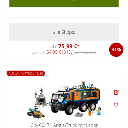
alle Shops:
75,99 €
ab
*
31%
34,00 € (31%)
gespart:
UVP 109,99 €
AUSLAUFARTIKEL 12/26
City 60471 Arktis-Truck mit Labor