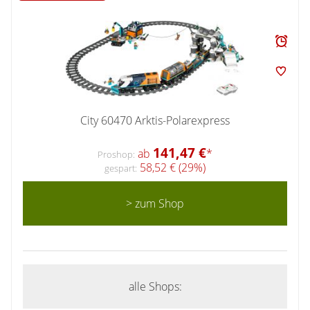
City 60470 Arktis-Polarexpress
141,47 €
ab
*
Proshop:
58,52 € (29%)
gespart:
> zum Shop
alle Shops: