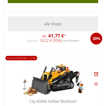
alle Shops:
41,77 €
ab
*
30%
18,22 € (30%)
gespart:
UVP 59,99 €
AUSLAUFARTIKEL 12/26
City 60466 Gelber Bulldozer