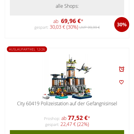
alle Shops:
69,96 €
ab
*
30%
30,03 € (30%)
gespart:
UVP 99,99 €
AUSLAUFARTIKEL 12/26
City 60419 Polizeistation auf der Gefängnisinsel
77,52 €
ab
*
Proshop:
22,47 € (22%)
gespart: