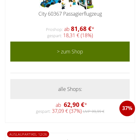
City 60367 Passagierflugzeug
81,68 €
ab
*
Proshop:
18,31 € (18%)
gespart:
> zum Shop
alle Shops:
62,90 €
ab
*
37%
37,09 € (37%)
gespart:
UVP 99,99 €
AUSLAUFARTIKEL 12/26