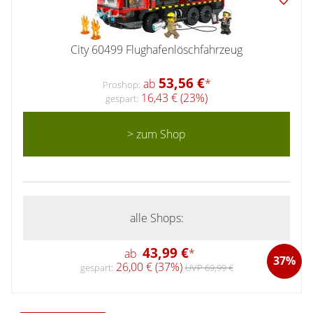
City 60499 Flughafenlöschfahrzeug
53,56 €
ab
*
Proshop:
16,43 € (23%)
gespart:
> zum Shop
alle Shops:
43,99 €
ab
*
37%
26,00 € (37%)
gespart:
UVP 69,99 €