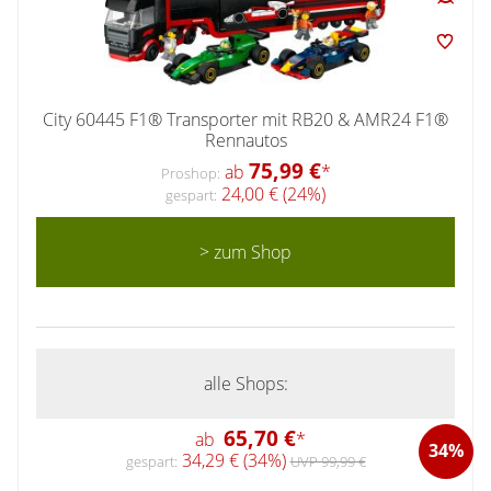
City 60445 F1® Transporter mit RB20 & AMR24 F1®
Rennautos
75,99 €
ab
*
Proshop:
24,00 € (24%)
gespart:
> zum Shop
alle Shops:
65,70 €
ab
*
34%
34,29 € (34%)
gespart:
UVP 99,99 €