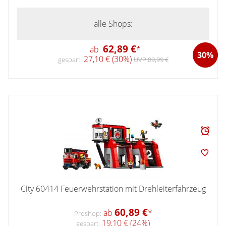
alle Shops:
62,89 €
ab
*
30%
27,10 € (30%)
gespart:
UVP 89,99 €
City 60414 Feuerwehrstation mit Drehleiterfahrzeug
60,89 €
ab
*
Proshop:
19,10 € (24%)
gespart: