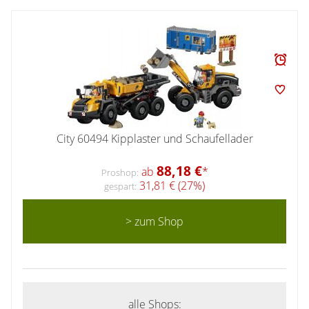
City 60494 Kipplaster und Schaufellader
88,18 €
ab
*
Proshop:
31,81 € (27%)
gespart:
> zum Shop
alle Shops: