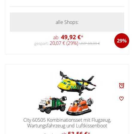
alle Shops:
49,92 €
ab
*
29%
20,07 € (29%)
gespart:
UVP 69,99 €
City 60505 Kombinationsset mit Flugzeug,
Wartungsfahrzeug und Luftkissenboot
53,56 €