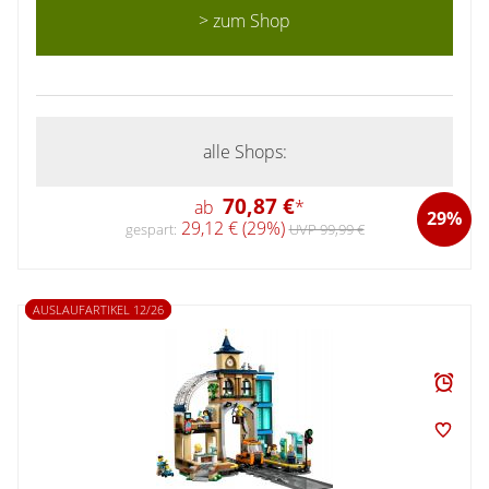
> zum Shop
alle Shops:
70,87 €
ab
*
29%
29,12 € (29%)
gespart:
UVP 99,99 €
AUSLAUFARTIKEL 12/26