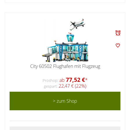
City 60502 Flughafen mit Flugzeug
77,52 €
ab
*
Proshop:
22,47 € (22%)
gespart:
> zum Shop