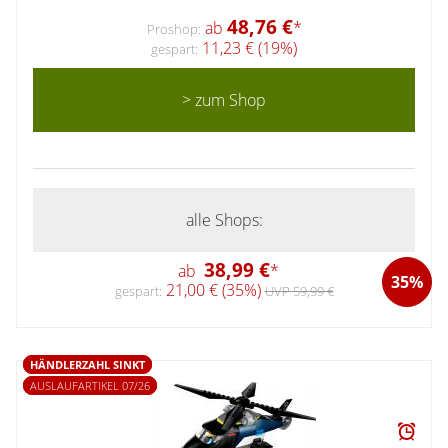
48,76 €
ab
*
Proshop:
11,23 € (19%)
gespart:
> zum Shop
alle Shops:
38,99 €
ab
*
35%
21,00 € (35%)
gespart:
UVP 59,99 €
HÄNDLERZAHL SINKT
AUSLAUFARTIKEL 07/26