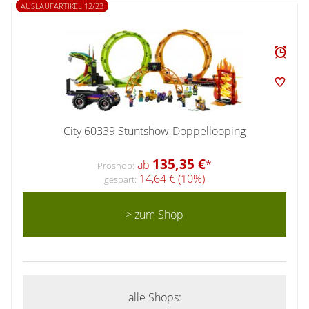
AUSLAUFARTIKEL 12/23
City 60339 Stuntshow-Doppellooping
135,35 €
ab
*
Proshop:
14,64 € (10%)
gespart:
> zum Shop
alle Shops: