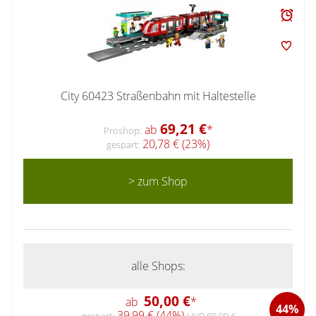
City 60423 Straßenbahn mit Haltestelle
69,21 €
ab
*
Proshop:
20,78 € (23%)
gespart:
> zum Shop
alle Shops:
50,00 €
ab
*
44%
39,99 € (44%)
gespart:
UVP 89,99 €