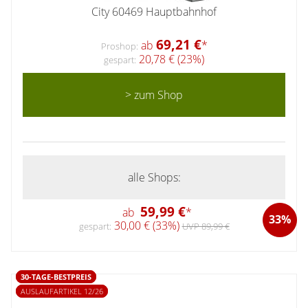
City 60469 Hauptbahnhof
69,21 €
ab
*
Proshop:
20,78 € (23%)
gespart:
> zum Shop
alle Shops:
59,99 €
ab
*
33%
30,00 € (33%)
gespart:
UVP 89,99 €
30-TAGE-BESTPREIS
AUSLAUFARTIKEL 12/26