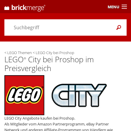
MENU
Preisvergleich
Gutscheine &
Aktuelles
<
LEGO Themen
<
LEGO City bei Proshop
Themen
/ Händler
LEGO
City bei Proshop im
®
Preisvergleich
Alarme
& Wunschlisten
Einstellungen
LEGO City Angebote kaufen bei Proshop.
Als Mitglieder vom Amazon Partnerprogramm, eBay Partner
Network und anderen Affiliate-Programmen von Händlern wie