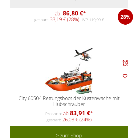
86,80 €
ab
*
28%
33,19 € (28%)
gespart:
UVP 119,99 €
City 60504 Rettungsboot der Küstenwache mit
Hubschrauber
83,91 €
ab
*
Proshop:
26,08 € (24%)
gespart:
> zum Shop