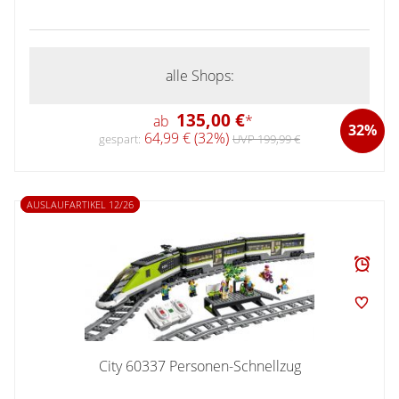
alle Shops:
135,00 €
ab
*
32%
64,99 € (32%)
gespart:
UVP 199,99 €
AUSLAUFARTIKEL 12/26
City 60337 Personen-Schnellzug