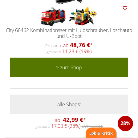
City 60462 Kombinationsset mit Hubschrauber, Löschauto
und U-Boot
48,76 €
ab
*
Proshop:
11,23 € (19%)
gespart:
> zum Shop
alle Shops:
42,99 €
ab
*
28%
17,00 € (28%)
gespart:
UVP 59,99 €
Lob & Kritik