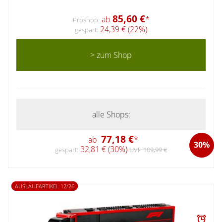
85,60 €
ab
*
Proshop:
24,39 € (22%)
gespart:
> zum Shop
alle Shops:
77,18 €
ab
*
30%
32,81 € (30%)
gespart:
UVP 109,99 €
AUSLAUFARTIKEL 12/26