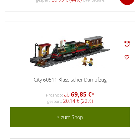
City 60511 Klassischer Dampfzug
69,85 €
ab
*
Proshop:
20,14 € (22%)
gespart:
> zum Shop