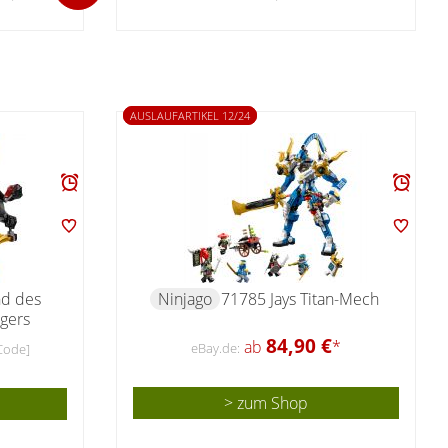
AUSLAUFARTIKEL 12/24
nd des
Ninjago
71785 Jays Titan-Mech
ägers
84,90 €
ab
*
eBay.de:
Code]
> zum Shop