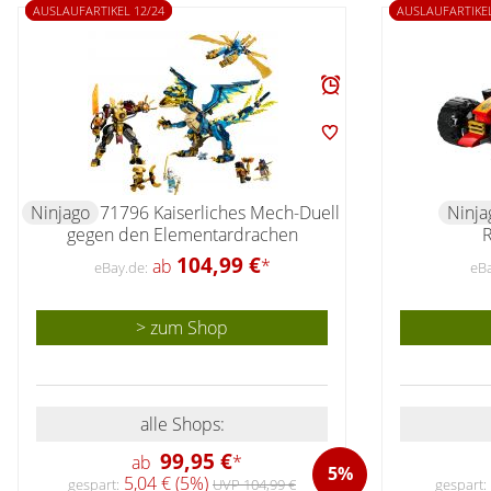
AUSLAUFARTIKEL 12/24
AUSLAUFARTIKEL
Ninjago
71796 Kaiserliches Mech-Duell
Ninja
gegen den Elementardrachen
104,99 €
ab
*
eBay.de:
eBa
> zum Shop
alle Shops:
99,95 €
ab
*
5%
5,04 € (5%)
gespart:
UVP 104,99 €
gespart: