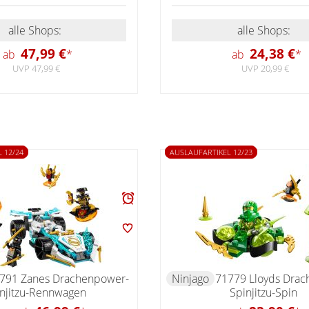
alle Shops:
alle Shops:
47,99 €
24,38 €
ab
*
ab
*
UVP 47,99 €
UVP 20,99 €
 12/24
AUSLAUFARTIKEL 12/23
791 Zanes Drachenpower-
Ninjago
71779 Lloyds Dra
njitzu-Rennwagen
Spinjitzu-Spin