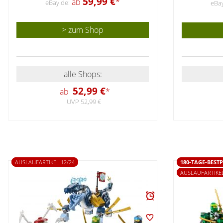
59,99 €
ab
*
eBay.de:
eBay
> zum Shop
alle Shops:
52,99 €
ab
*
UVP 52,99 €
AUSLAUFARTIKEL 12/24
180-TAGE-BESTP
AUSLAUFARTIKEL