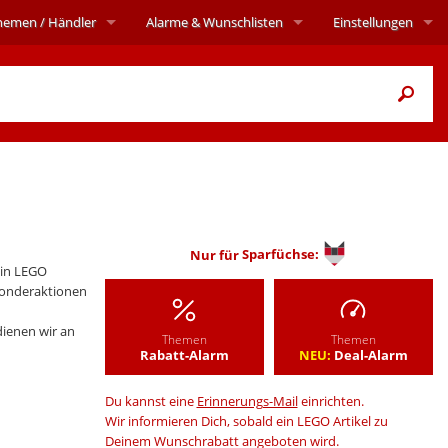
hemen
/ Händler
Alarme
& Wunschlisten
Einstellungen
Nur für
Sparfüchse:
in LEGO
Sonderaktionen
ienen wir an
Themen
Themen
Rabatt-Alarm
NEU:
Deal-Alarm
Du kannst eine
Erinnerungs-Mail
einrichten.
Wir informieren Dich, sobald ein LEGO Artikel zu
Deinem Wunschrabatt angeboten wird.