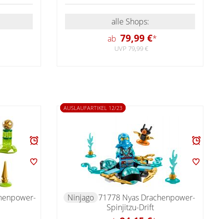
alle Shops:
79,99 €
ab
*
UVP 79,99 €
AUSLAUFARTIKEL 12/23
chenpower-
Ninjago
71778 Nyas Drachenpower-
Spinjitzu-Drift