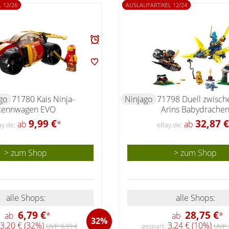
 12/26
AUSLAUFARTIKEL 12/24
go
71780 Kais Ninja-
Ninjago
71798 Duell zwisch
Rennwagen EVO
Arins Babydrache
9,99 €
32,87 €
ab
*
ab
y.de:
eBay.de:
> zum Shop
> zum Shop
alle Shops:
alle Shops:
6,79 €
28,75 €
ab
*
ab
*
32%
3,20 € (32%)
3,24 € (10%)
UVP 9,99 €
gespart:
UVP 