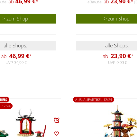
46,99 €
23,90 €
ab
*
ab
*
.de:
eBay.de:
[
> zum Shop
> zum Shop
alle Shops:
alle Shops:
46,99 €
23,90 €
ab
*
ab
*
UVP 34,99 €
UVP 9,99 €
REIS
AUSLAUFARTIKEL 12/24
 12/24