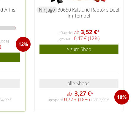
d Arins
Ninjago
30650 Kais und Raptons Duell
im Tempel
3,52 €
ab
*
eBay.de:
0,47 € (12%)
gespart:
Code]
12%
)
> zum Shop
alle Shops:
3,27 €
ab
*
18%
0,72 € (18%)
84,99 €
gespart:
UVP 3,99 €