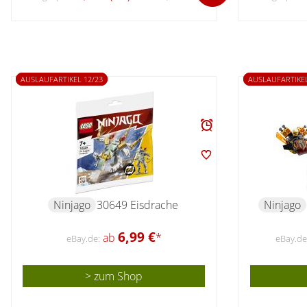
AUSLAUFARTIKEL 12/23
AUSLAUFARTIKEL
Ninjago
30649 Eisdrache
Ninjago
6,99 €
ab
*
eBay.de:
eBay.de
> zum Shop