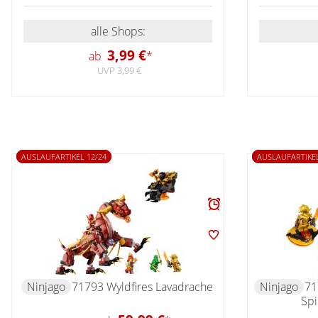
alle Shops:
3,99 €
ab
*
UVP 3,99 €
AUSLAUFARTIKEL 12/24
AUSLAUFARTIKEL
Ninjago
71793 Wyldfires Lavadrache
Ninjago
71
Spi