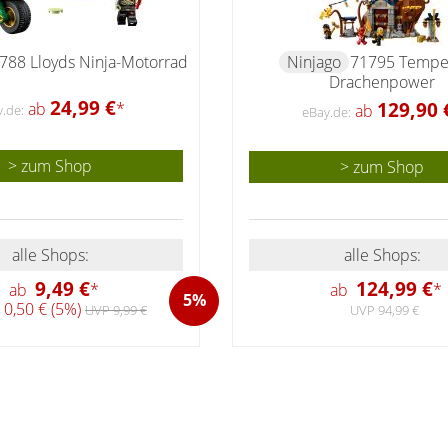
788 Lloyds Ninja-Motorrad
Ninjago
71795 Tempe
Drachenpower
24,99 €
129,90 
ab
*
ab
.de:
eBay.de:
> zum Shop
> zum Shop
alle Shops:
alle Shops:
9,49 €
124,99 €
ab
*
ab
*
5%
0,50 € (5%)
UVP 9,99 €
UVP 94,99 €