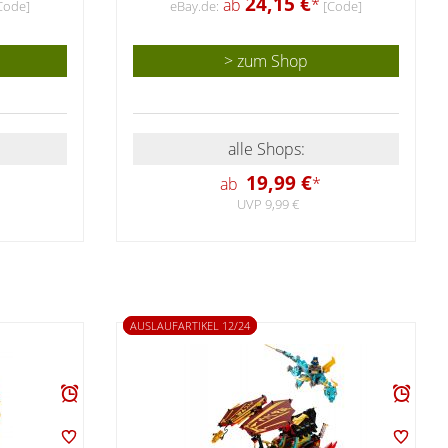
24,15 €
ab
*
Code]
eBay.de:
[Code]
> zum Shop
alle Shops:
19,99 €
ab
*
UVP 9,99 €
AUSLAUFARTIKEL 12/24