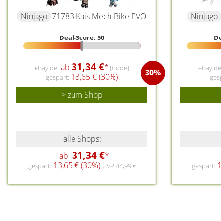
Ninjago
71783 Kais Mech-Bike EVO
Ninjago
Deal-Score: 50
De
31,34 €
ab
*
eBay.de:
[Code]
eBay.de
30%
13,65 € (30%)
gespart:
ges
> zum Shop
alle Shops:
31,34 €
ab
*
13,65 € (30%)
1
gespart:
UVP 44,99 €
gespart: