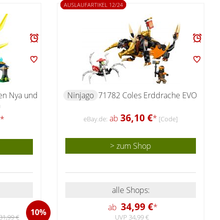
AUSLAUFARTIKEL 12/24
en Nya und
Ninjago
71782 Coles Erddrache EVO
n
36,10 €
ab
*
*
eBay.de:
[Code]
> zum Shop
alle Shops:
34,99 €
ab
*
10%
UVP 34,99 €
31,99 €