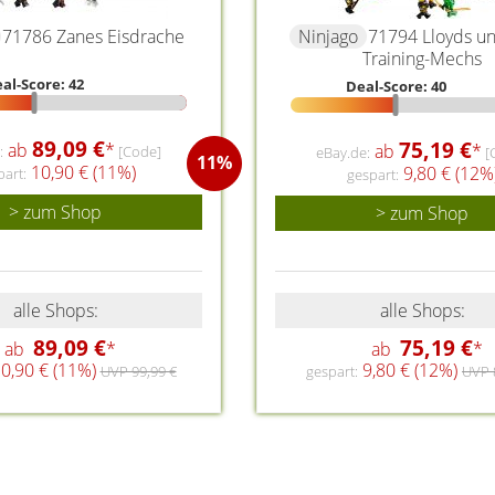
71786 Zanes Eisdrache
Ninjago
71794 Lloyds un
Training-Mechs
al-Score: 42
Deal-Score: 40
89,09 €
75,19 €
ab
*
ab
*
:
[Code]
eBay.de:
[
11%
10,90 € (11%)
9,80 € (12%
part:
gespart:
> zum Shop
> zum Shop
alle Shops:
alle Shops:
89,09 €
75,19 €
ab
*
ab
*
0,90 € (11%)
9,80 € (12%)
UVP 99,99 €
gespart:
UVP 