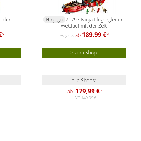
l der
Ninjago
71797 Ninja-Flugsegler im
Wettlauf mit der Zeit
€
189,99 €
*
ab
*
eBay.de:
> zum Shop
alle Shops:
179,99 €
ab
*
UVP 149,99 €