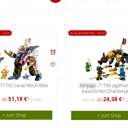
 12/24
AUSLAUFARTIKEL 12/24
71792 Soras Mech-Bike
Ninjago
71790 Jagdhu
kaiserlichen Drachenj
51,18 €
24,38 €
ab
*
ab
*
:
[Code]
eBay.de:
[
> zum Shop
> zum Shop