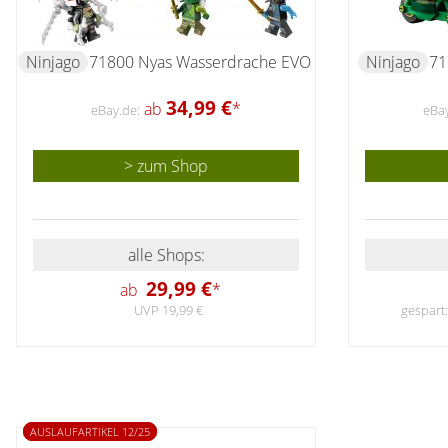
Ninjago
71800 Nyas Wasserdrache EVO
Ninjago
71
34,99 €
ab
*
eBay.de:
eBay
> zum Shop
alle Shops:
29,99 €
ab
*
UVP 19,99 €
gespart:
AUSLAUFARTIKEL 12/25