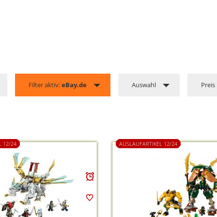
Filter aktiv:
eBay.de
Auswahl
Preis
 12/24
AUSLAUFARTIKEL 12/24