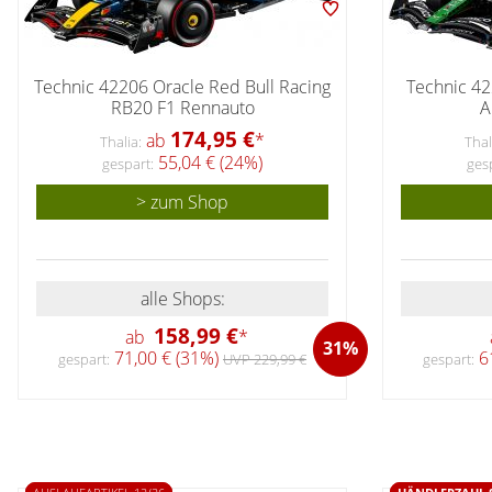
Technic 42206 Oracle Red Bull Racing
Technic 42
RB20 F1 Rennauto
A
174,95 €
ab
*
Thalia:
Thal
55,04 € (24%)
gespart:
ges
> zum Shop
alle Shops:
158,99 €
ab
*
31%
71,00 € (31%)
61
gespart:
UVP 229,99 €
gespart: