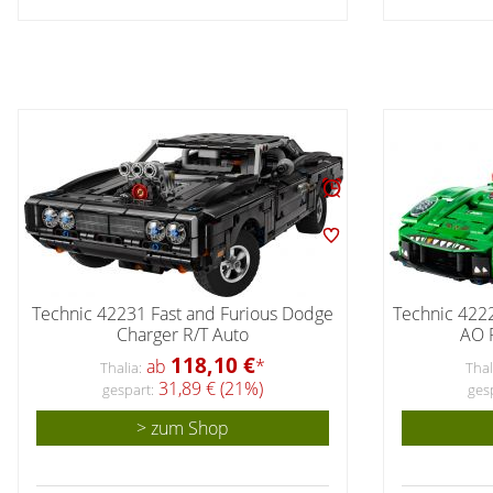
Technic 42231 Fast and Furious Dodge
Technic 422
Charger R/T Auto
AO 
118,10 €
ab
*
Thalia:
Thal
31,89 € (21%)
gespart:
ges
> zum Shop