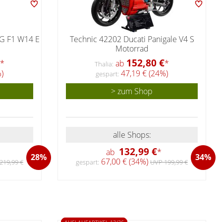
G F1 W14 E
Technic 42202 Ducati Panigale V4 S
Motorrad
152,80 €
*
ab
*
Thalia:
)
47,19 € (24%)
gespart:
> zum Shop
alle Shops:
132,99 €
ab
*
28%
34%
67,00 € (34%)
219,99 €
gespart:
UVP 199,99 €