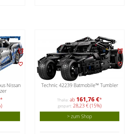
ous Nissan
Technic 42239 Batmobile™ Tumbler
tzer
161,76 €
*
ab
*
Thalia:
)
28,23 € (15%)
gespart:
> zum Shop