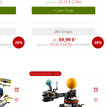
)
24,15 € (24%)
gespart:
> zum Shop
alle Shops:
59,99 €
ab
*
26%
40%
40,00 € (40%)
119,99 €
gespart:
UVP 99,99 €
AUSLAUFARTIKEL 12/26