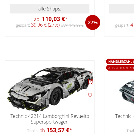
alle Shops:
110,03 €
ab
*
27%
39,96 € (27%)
41
gespart:
UVP 149,99 €
gespart:
HÄNDLERZAHL 
AUSLAUFARTIKEL
Technic 42214 Lamborghini Revuelto
Technic 
Supersportwagen
153,57 €
ab
*
Thalia:
Thal