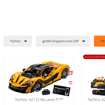
Technic
größte Ersparnis zum UVP
Fil
AUSLAUFARTIKEL
Technic 42172 McLaren P1™
Technic 4