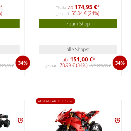
174,95 €
*
ab
*
Thalia:
)
55,04 € (24%)
gespart:
> zum Shop
alle Shops:
151,00 €
ab
*
34%
34%
78,99 € (34%)
229,99 €
gespart:
UVP 229,99 €
AUSLAUFARTIKEL 12/26