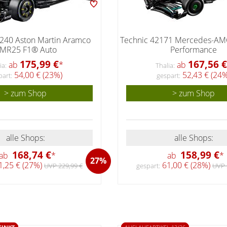
240 Aston Martin Aramco
Technic 42171 Mercedes-AM
MR25 F1® Auto
Performance
175,99 €
167,56 €
ab
*
ab
ia:
Thalia:
54,00 € (23%)
52,43 € (24%
part:
gespart:
> zum Shop
> zum Shop
alle Shops:
alle Shops:
168,74 €
158,99 €
ab
*
ab
*
27%
,25 € (27%)
61,00 € (28%)
UVP 229,99 €
gespart:
UVP 