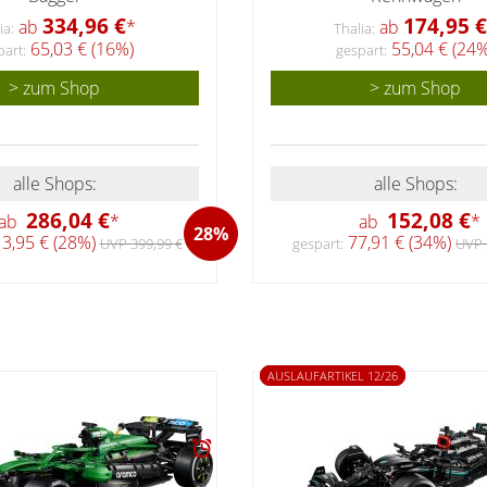
334,96 €
174,95 €
ab
*
ab
ia:
Thalia:
65,03 € (16%)
55,04 € (24%
part:
gespart:
> zum Shop
> zum Shop
alle Shops:
alle Shops:
286,04 €
152,08 €
ab
*
ab
*
28%
3,95 € (28%)
77,91 € (34%)
UVP 399,99 €
gespart:
UVP 
AUSLAUFARTIKEL 12/26