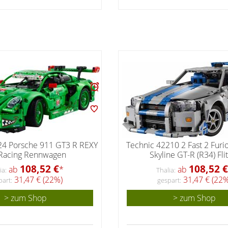
24 Porsche 911 GT3 R REXY
Technic 42210 2 Fast 2 Furi
Racing Rennwagen
Skyline GT-R (R34) Fli
108,52 €
108,52 €
ab
*
ab
ia:
Thalia:
31,47 € (22%)
31,47 € (22%
part:
gespart:
> zum Shop
> zum Shop