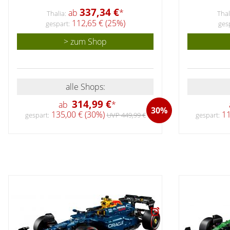
337,34 €
ab
*
Thalia:
Thal
112,65 € (25%)
gespart:
ges
> zum Shop
alle Shops:
314,99 €
ab
*
30%
135,00 € (30%)
11
gespart:
UVP 449,99 €
gespart: