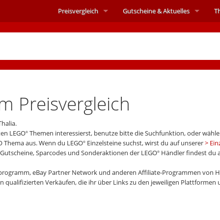
Preisvergleich
Gutscheine &
Aktuelles
T
im Preisvergleich
halia.
mten LEGO
Themen interessierst, benutze bitte die Suchfunktion, oder wähle
®
O Thema aus. Wenn du LEGO
Einzelsteine suchst, wirst du auf unserer
Ein
®
t-Gutscheine, Sparcodes und Sonderaktionen der LEGO
Händler findest du 
®
programm, eBay Partner Network und anderen Affiliate-Programmen von H
 qualifizierten Verkäufen, die ihr über Links zu den jeweiligen Plattformen