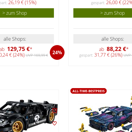
26,19 € (15%)
26,00 € (22%
part:
gespart:
> zum Shop
> zum Shop
alle Shops:
alle Shops:
129,75 €
88,22 €
ab
*
ab
*
24%
,24 € (24%)
31,77 € (26%)
UVP 169,99 €
gespart:
UVP 
ALL-TIME-BESTPREIS