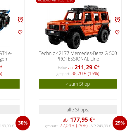
AUSLAUFARTIKEL 12/26
GT4 e-
Technic 42177 Mercedes-Benz G 500
gen
PROFESSIONAL Line
211,29 €
*
ab
*
Thalia:
)
38,70 € (15%)
gespart:
> zum Shop
alle Shops:
177,95 €
ab
*
30%
29%
72,04 € (29%)
169,99 €
gespart:
UVP 249,99 €