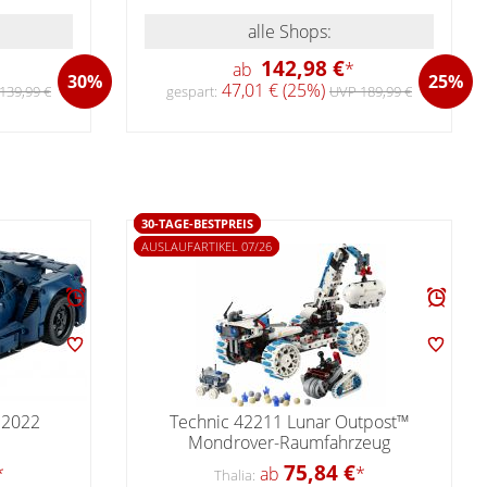
alle Shops:
142,98 €
ab
*
30%
25%
47,01 € (25%)
139,99 €
gespart:
UVP 189,99 €
30-TAGE-BESTPREIS
AUSLAUFARTIKEL 07/26
 2022
Technic 42211 Lunar Outpost™
Mondrover-Raumfahrzeug
75,84 €
*
ab
*
Thalia: