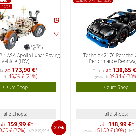
SINKT
AUSLAUFARTIKEL 12/26
 12/25
2 NASA Apollo Lunar Roving
Technic 42176 Porsche 
Vehicle (LRV)
Performance Rennwa
173,90 €
130,65 €
ab
*
ab
ia:
Thalia:
46,09 € (21%)
39,34 € (23%
part:
gespart:
> zum Shop
> zum Shop
alle Shops:
alle Shops:
159,99 €
118,99 €
ab
*
ab
*
27%
,00 € (27%)
51,00 € (30%)
UVP 219,99 €
gespart:
UVP 