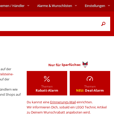
hemen
/ Händler
Alarme
& Wunschlisten
Einstellungen
Nur für
Sparfüchse:
 auf der
zelsteine-
auf der
Themen
Themen
ändlern wie
Rabatt-Alarm
NEU:
Deal-Alarm
 und Shops auf
Du kannst eine
Erinnerungs-Mail
einrichten.
Wir informieren Dich, sobald ein LEGO Technic Artikel
zu Deinem Wunschrabatt angeboten wird.