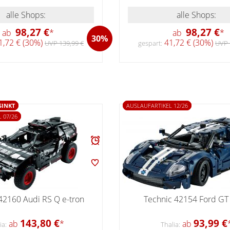
alle Shops:
alle Shops:
98,27 €
98,27 €
ab
*
ab
*
30%
,72 € (30%)
41,72 € (30%)
UVP 139,99 €
gespart:
UVP 
SINKT
AUSLAUFARTIKEL 12/26
 07/26
42160 Audi RS Q e-tron
Technic 42154 Ford GT
143,80 €
93,99 €
ab
*
ab
ia:
Thalia: