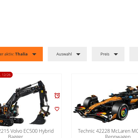
ter aktiv:
Thalia
Auswahl
Preis
 12/26
2215 Volvo EC500 Hybrid
Technic 42228 McLaren M
Bagger
Rennwagen