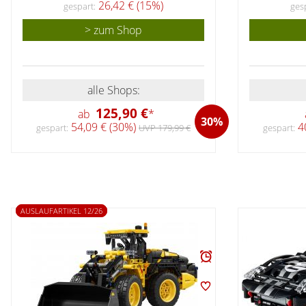
26,42 € (15%)
gespart:
ges
> zum Shop
alle Shops:
125,90 €
ab
*
30%
54,09 € (30%)
40
gespart:
UVP 179,99 €
gespart:
AUSLAUFARTIKEL 12/26