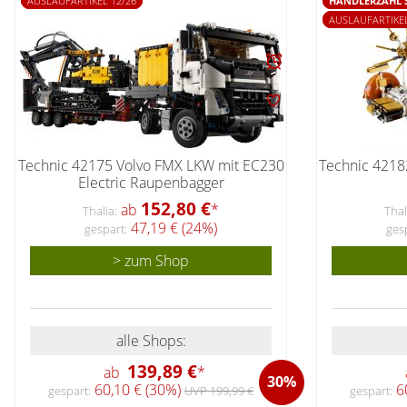
AUSLAUFARTIKEL 12/26
HÄNDLERZAHL 
AUSLAUFARTIKEL
Technic 42175 Volvo FMX LKW mit EC230
Technic 4218
Electric Raupenbagger
152,80 €
ab
*
Thalia:
Thal
47,19 € (24%)
gespart:
ges
> zum Shop
alle Shops:
139,89 €
ab
*
30%
60,10 € (30%)
60
gespart:
UVP 199,99 €
gespart: