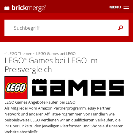
MENU
Preisvergleich
Gutscheine &
Aktuelles
<
LEGO Themen
<
LEGO Games bei LEGO
Themen
/ Händler
LEGO
Games bei LEGO im
®
Preisvergleich
Alarme
& Wunschlisten
Einstellungen
LEGO Games Angebote kaufen bei LEGO.
Als Mitglieder vom Amazon Partnerprogramm, eBay Partner
Network und anderen Affiliate-Programmen von Händlern wie
beispielsweise LEGO verdienen wir an qualifizierten Verkäufen, die
ihr über Links zu den jeweiligen Plattformen und Shops auf unserer
Website abschließt.