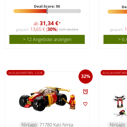
Deal-Score: 50
De
31,34 €
ab
*
13,65 € (
30%
)
1
gespart:
UVP 44,99 €
gespart:
> 12 Angebote anzeigen
> 6 
AUSLAUFARTIKEL 12/26
AUSLAUFARTIKEL
32%
Ninjago
71780 Kais Ninja-
Ninjago