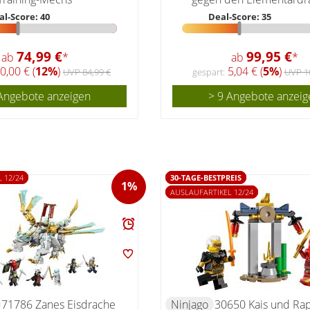
al-Score: 40
Deal-Score: 35
74,99 €
99,95 €
ab
*
ab
*
0,00 € (
12%
)
5,04 € (
5%
)
UVP 84,99 €
gespart:
UVP 1
Angebote anzeigen
> 9 Angebote anzeig
 12/24
30-TAGE-BESTPREIS
1%
AUSLAUFARTIKEL 12/24
71786 Zanes Eisdrache
Ninjago
30650 Kais und Rap