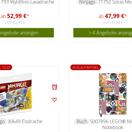
793 Wyldfires Lavadrache
Ninjago
71792 Soras Me
52,99 €
47,99 €
ab
*
ab
*
UVP 52,99 €
UVP 47,99 €
Angebote anzeigen
> 4 Angebote anzeig
 12/23
AUSLAUFARTIKEL
ago
30649 Eisdrache
Buch
5007896 LEGO® N
Notebook