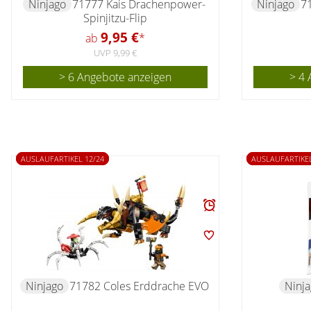
Ninjago
71777 Kais Drachenpower-
Ninjago
71
Spinjitzu-Flip
9,95 €
ab
*
UVP 9,99 €
> 6 Angebote anzeigen
> 4 
AUSLAUFARTIKEL 12/24
AUSLAUFARTIKEL
Ninjago
71782 Coles Erddrache EVO
Ninj