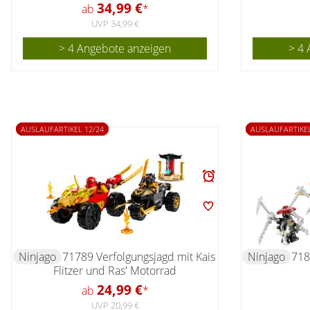
34,99 €
ab
*
UVP 34,99 €
> 4 Angebote anzeigen
> 4 
AUSLAUFARTIKEL 12/24
AUSLAUFARTIKEL
Ninjago
71789 Verfolgungsjagd mit Kais
Ninjago
718
Flitzer und Ras' Motorrad
24,99 €
ab
*
UVP 20,99 €