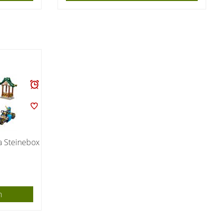
a Steinebox
n