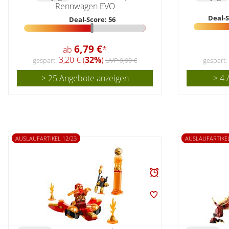
Rennwagen EVO
Deal-S
Deal-Score: 56
6,79 €
ab
*
3,20 € (
32%
)
gespart:
UVP 9,99 €
gespart:
> 25 Angebote anzeigen
> 4 
AUSLAUFARTIKEL 12/23
AUSLAUFARTIKEL