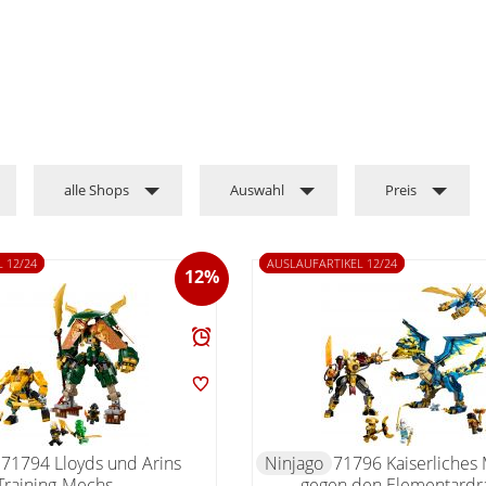
alle Shops
Auswahl
Preis
 12/24
AUSLAUFARTIKEL 12/24
12%
71794 Lloyds und Arins
Ninjago
71796 Kaiserliches
Training-Mechs
gegen den Elementardr