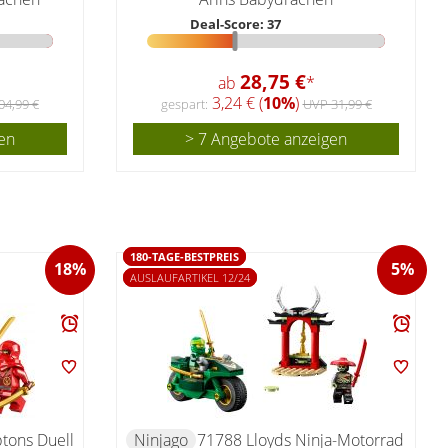
Deal-Score: 37
28,75 €
ab
*
3,24 € (
10%
)
04,99 €
gespart:
UVP 31,99 €
en
> 7 Angebote anzeigen
180-TAGE-BESTPREIS
18%
5%
AUSLAUFARTIKEL 12/24
tons Duell
Ninjago
71788 Lloyds Ninja-Motorrad