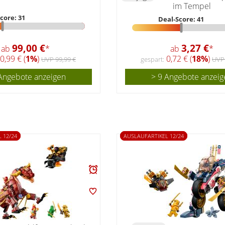
im Tempel
core: 31
Deal-Score: 41
99,00 €
3,27 €
ab
*
ab
*
0,99 € (
1%
)
0,72 € (
18%
)
UVP 99,99 €
gespart:
UVP 
Angebote anzeigen
> 9 Angebote anzeig
 12/24
AUSLAUFARTIKEL 12/24