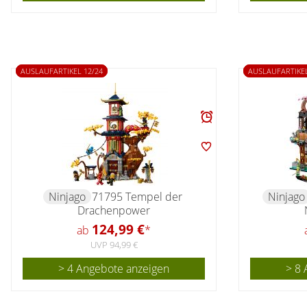
AUSLAUFARTIKEL 12/24
AUSLAUFARTIKEL
Ninjago
71795 Tempel der
Ninjago
Drachenpower
124,99 €
ab
*
UVP 94,99 €
> 4 Angebote anzeigen
> 8 