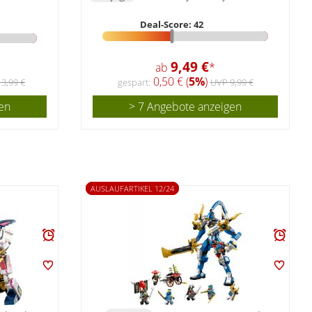
Deal-Score: 42
9,49 €
ab
*
0,50 € (
5%
)
3,99 €
gespart:
UVP 9,99 €
en
> 7 Angebote anzeigen
AUSLAUFARTIKEL 12/24