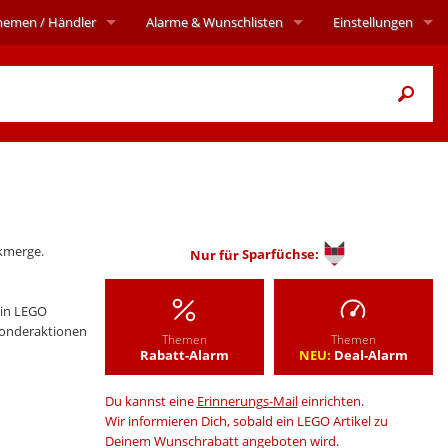
hemen
/ Händler
Alarme
& Wunschlisten
Einstellungen
ckmerge.
Nur für
Sparfüchse:
in LEGO
Sonderaktionen
Themen
Themen
Rabatt-Alarm
NEU:
Deal-Alarm
Du kannst eine
Erinnerungs-Mail
einrichten.
Wir informieren Dich, sobald ein LEGO Artikel zu
Deinem Wunschrabatt angeboten wird.