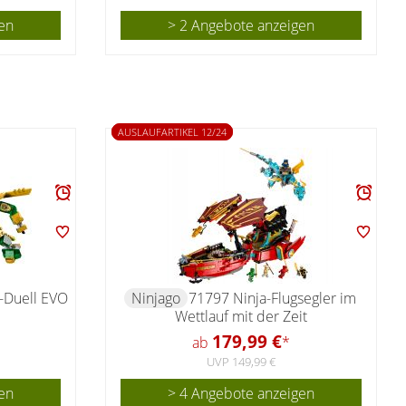
en
> 2 Angebote anzeigen
AUSLAUFARTIKEL 12/24
-Duell EVO
Ninjago
71797 Ninja-Flugsegler im
Wettlauf mit der Zeit
179,99 €
ab
*
UVP 149,99 €
en
> 4 Angebote anzeigen