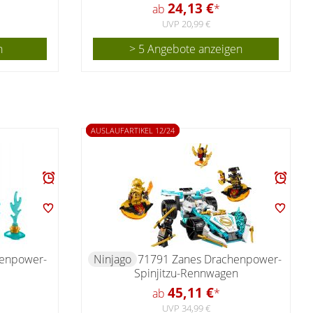
24,13 €
ab
*
UVP 20,99 €
n
> 5 Angebote anzeigen
AUSLAUFARTIKEL 12/24
henpower-
Ninjago
71791 Zanes Drachenpower-
Spinjitzu-Rennwagen
45,11 €
ab
*
UVP 34,99 €