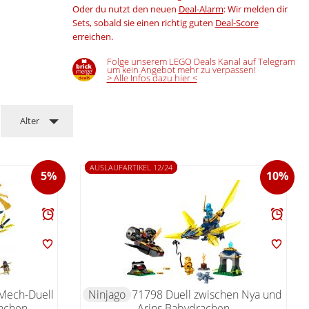
Oder du nutzt den neuen
Deal-Alarm
: Wir melden dir
Sets, sobald sie einen richtig guten
Deal-Score
erreichen.
Folge unserem LEGO Deals Kanal auf Telegram
um kein Angebot mehr zu verpassen!
> Alle Infos dazu hier <
Alter
AUSLAUFARTIKEL 12/24
5%
10%
 Mech-Duell
Ninjago
71798 Duell zwischen Nya und
achen
Arins Babydrachen