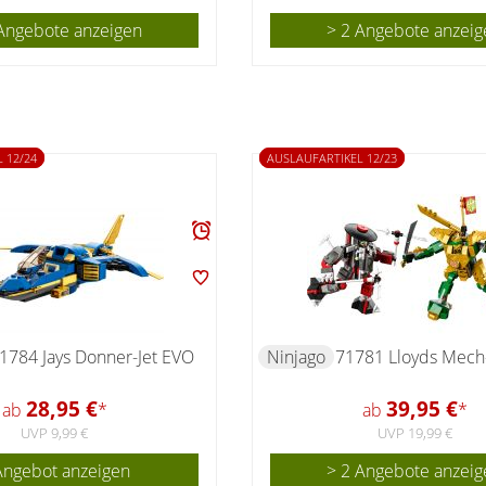
Angebote anzeigen
> 2 Angebote anzeig
 12/24
AUSLAUFARTIKEL 12/23
1784 Jays Donner-Jet EVO
Ninjago
71781 Lloyds Mech
28,95 €
39,95 €
ab
*
ab
*
UVP 9,99 €
UVP 19,99 €
Angebot anzeigen
> 2 Angebote anzeig