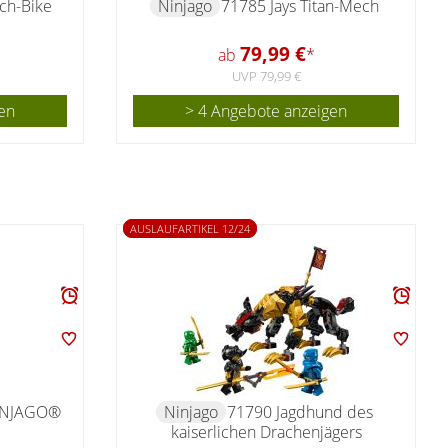
ch-Bike
Ninjago
71785 Jays Titan-Mech
79,99 €
ab
*
UVP 79,99 €
en
> 4 Angebote anzeigen
AUSLAUFARTIKEL 12/24
INJAGO®
Ninjago
71790 Jagdhund des
kaiserlichen Drachenjägers