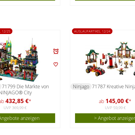
 12/25
AUSLAUFARTIKEL 12/24
71799 Die Märkte von
Ninjago
71787 Kreative Ninj
NINJAGO® City
432,85 €
145,00 €
ab
*
ab
*
UVP 369,99 €
UVP 59,99 €
Angebote anzeigen
> Angebot anzeige