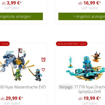
3,99 €
16,99 €
ab
*
ab
*
UVP 3,99 €
UVP 14,99 €
Angebote anzeigen
> Angebot anzeige
 12/24
AUSLAUFARTIKEL 12/23
00 Nyas Wasserdrache EVO
Ninjago
71778 Nyas Drac
Spinjitzu-Drift
29,99 €
19,99 €
ab
*
ab
*
UVP 19,99 €
UVP 9,99 €