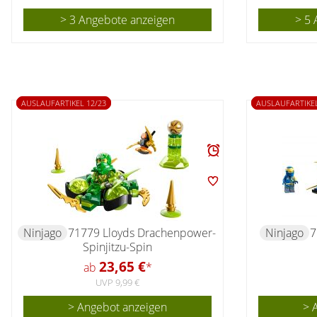
> 3 Angebote anzeigen
> 5 
AUSLAUFARTIKEL 12/23
AUSLAUFARTIKEL
Ninjago
71779 Lloyds Drachenpower-
Ninjago
7
Spinjitzu-Spin
23,65 €
ab
*
UVP 9,99 €
> Angebot anzeigen
> 