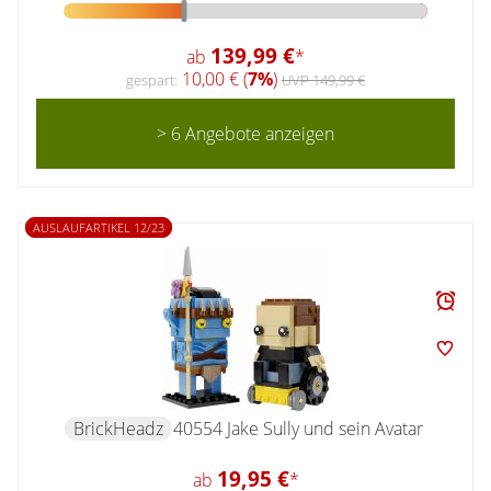
139,99 €
ab
*
10,00 € (
7%
)
gespart:
UVP 149,99 €
> 6 Angebote anzeigen
AUSLAUFARTIKEL 12/23
BrickHeadz
40554 Jake Sully und sein Avatar
19,95 €
ab
*