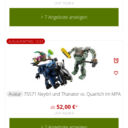
UVP 19,99 €
> 7 Angebote anzeigen
AUSLAUFARTIKEL 12/23
Avatar
75571 Neytiri und Thanator vs. Quaritch im MPA
52,00 €
ab
*
UVP 44,99 €
> 2 Angebote anzeigen