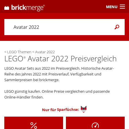
MENU
Preisvergleich
Gutscheine &
Aktuelles
<
LEGO Themen
<
Avatar 2022
Themen
/ Händler
LEGO
Avatar 2022 Preisvergleich
®
Alarme
& Wunschlisten
LEGO Avatar Sets aus 2022 im Preisvergleich. Historische Avatar-
Reihe des Jahres 2022 mit Preisverlauf, Verfügbarkeit und
Einstellungen
Sammlerpreisen bei brickmerge.
LEGO günstig kaufen. Online Preise vergleichen und passende
Online-Händler finden.
Nur für
Sparfüchse: