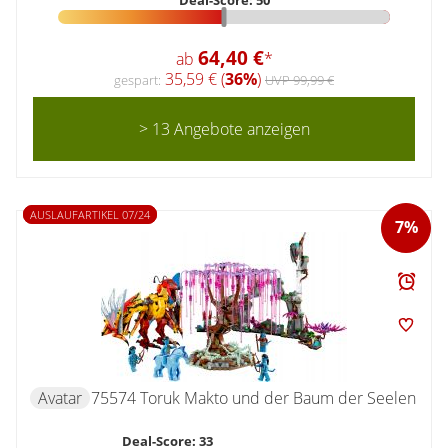
Deal-Score: 50
64,40 €
ab
*
35,59 € (
36%
)
gespart:
UVP 99,99 €
> 13 Angebote anzeigen
AUSLAUFARTIKEL 07/24
7%
Avatar
75574 Toruk Makto und der Baum der Seelen
Deal-Score: 33