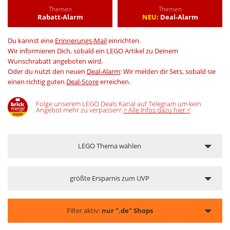
Themen
Themen
Rabatt-Alarm
NEU:
Deal-Alarm
Du kannst eine
Erinnerungs-Mail
einrichten.
Wir informieren Dich, sobald ein LEGO Artikel zu Deinem
Wunschrabatt angeboten wird.
Oder du nutzt den neuen
Deal-Alarm
: Wir melden dir Sets, sobald sie
einen richtig guten
Deal-Score
erreichen.
Folge unserem LEGO Deals Kanal auf Telegram um kein
Angebot mehr zu verpassen!
> Alle Infos dazu hier <
LEGO Thema wählen
größte Ersparnis zum UVP
Filter aktiv:
nur ".de" Shops