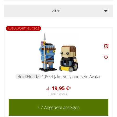
Alter
AUSLAUFARTIKEL 12/23
BrickHeadz
40554 Jake Sully und sein Avatar
19,95 €
ab
*
UVP 19,99 €
> 7 Angebote anzeigen