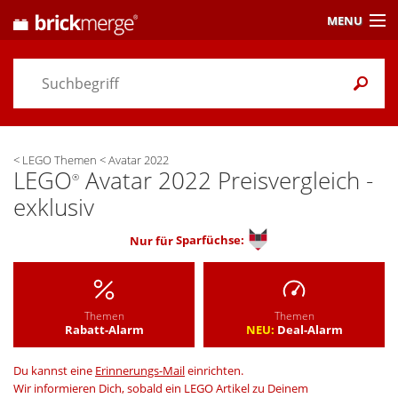
MENU
Preisvergleich
Gutscheine &
Aktuelles
<
LEGO Themen
<
Avatar 2022
Themen
/ Händler
LEGO
Avatar 2022 Preisvergleich -
®
exklusiv
Alarme
& Wunschlisten
Nur für
Sparfüchse:
Einstellungen
Themen
Themen
Rabatt-Alarm
NEU:
Deal-Alarm
Du kannst eine
Erinnerungs-Mail
einrichten.
Wir informieren Dich, sobald ein LEGO Artikel zu Deinem