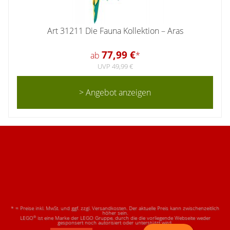
Art 31211 Die Fauna Kollektion – Aras
77,99 €
ab
*
UVP 49,99 €
> Angebot anzeigen
* = Preise inkl. MwSt. und ggf. zzgl. Versandkosten. Der aktuelle Preis kann zwischenzeitlich
höher sein.
®
LEGO
ist eine Marke der LEGO Gruppe, durch die die vorliegende Webseite weder
gesponsert noch autorisiert oder unterstützt wird.