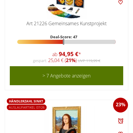
Art 21226 Gemeinsames Kunstprojekt
Deal-Score: 47
94,95 €
ab
*
25,04 € (
21%
)
gespart:
UVP 119,99 €
> 7 Angebote anzeigen
HÄNDLERZAHL SINKT
23%
AUSLAUFARTIKEL 07/26