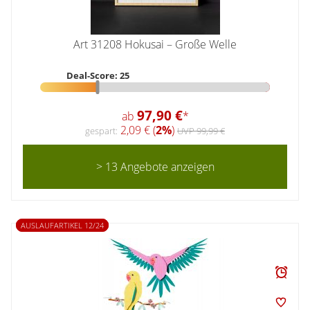
Art 31208 Hokusai – Große Welle
Deal-Score: 25
97,90 €
ab
*
2,09 € (
2%
)
gespart:
UVP 99,99 €
> 13 Angebote anzeigen
AUSLAUFARTIKEL 12/24