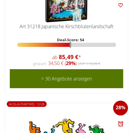
Art 31218 Japanische Kirschblütenlandschaft
Deal-Score: 54
85,49 €
ab
*
34,50 € (
29%
)
gespart:
UVP 119,99 €
> 30 Angebote anzeigen
AUSLAUFARTIKEL 12/26
28%