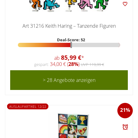
Art 31216 Keith Haring – Tanzende Figuren
Deal-Score: 52
85,99 €
ab
*
34,00 € (
28%
)
gespart:
UVP 119,99 €
> 28 Angebote anzeigen
AUSLAUFARTIKEL 12/22
21%