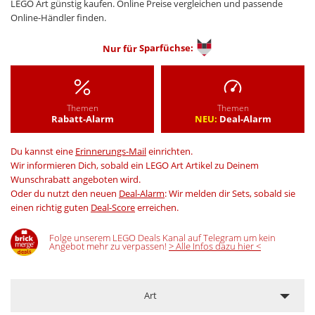
LEGO Art günstig kaufen. Online Preise vergleichen und passende
Online-Händler finden.
Nur für
Sparfüchse:
Themen
Themen
Rabatt-Alarm
NEU:
Deal-Alarm
Du kannst eine
Erinnerungs-Mail
einrichten.
Wir informieren Dich, sobald ein LEGO Art Artikel zu Deinem
Wunschrabatt angeboten wird.
Oder du nutzt den neuen
Deal-Alarm
: Wir melden dir Sets, sobald sie
einen richtig guten
Deal-Score
erreichen.
Folge unserem LEGO Deals Kanal auf Telegram um kein
Angebot mehr zu verpassen!
> Alle Infos dazu hier <
Art