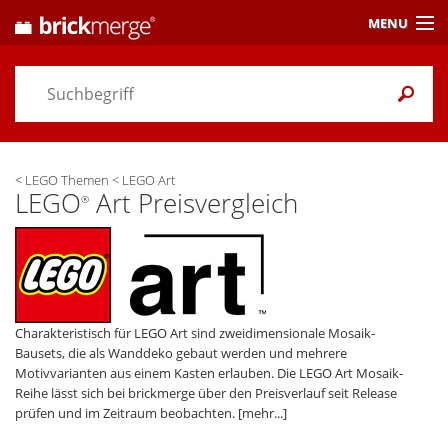
MENU
Preisvergleich
Gutscheine &
Aktuelles
<
LEGO Themen
<
LEGO Art
Themen
/ Händler
LEGO
Art Preisvergleich
®
Alarme
& Wunschlisten
Einstellungen
Charakteristisch für LEGO Art sind zweidimensionale Mosaik-
Bausets, die als Wanddeko gebaut werden und mehrere
Motivvarianten aus einem Kasten erlauben. Die LEGO Art Mosaik-
Reihe lässt sich bei brickmerge über den Preisverlauf seit Release
prüfen und im Zeitraum beobachten.
[mehr...]