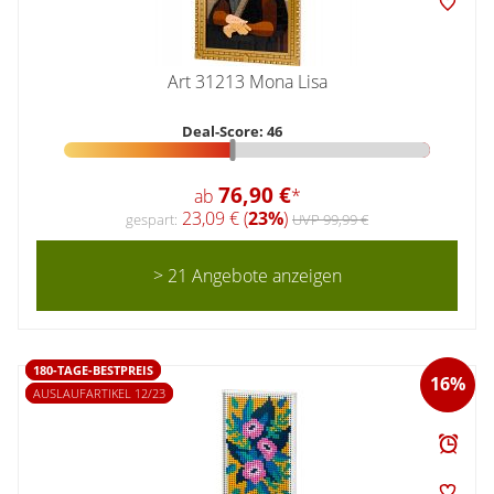
Art 31213 Mona Lisa
Deal-Score: 46
76,90 €
ab
*
23,09 € (
23%
)
gespart:
UVP 99,99 €
> 21 Angebote anzeigen
180-TAGE-BESTPREIS
16%
AUSLAUFARTIKEL 12/23