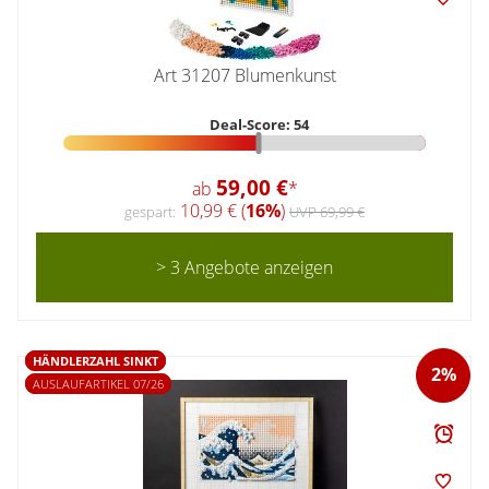
Art 31207 Blumenkunst
Deal-Score: 54
59,00 €
ab
*
10,99 € (
16%
)
gespart:
UVP 69,99 €
> 3 Angebote anzeigen
HÄNDLERZAHL SINKT
2%
AUSLAUFARTIKEL 07/26