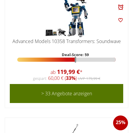
Advanced Models 10358 Transformers: Soundwave
Deal-Score: 59
119,99 €
ab
*
60,00 € (
33%
)
gespart:
UVP 179,99 €
> 33 Angebote anzeigen
25%