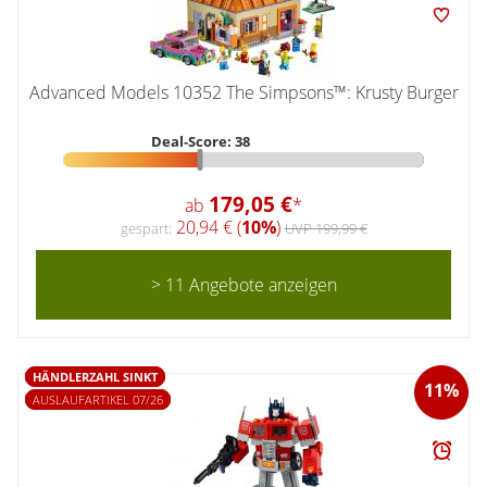
Advanced Models 10352 The Simpsons™: Krusty Burger
Deal-Score: 38
179,05 €
ab
*
20,94 € (
10%
)
gespart:
UVP 199,99 €
> 11 Angebote anzeigen
HÄNDLERZAHL SINKT
11%
AUSLAUFARTIKEL 07/26