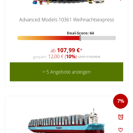
Advanced Models 10361 Weihnachtsexpress
Deal-Score: 64
107,99 €
ab
*
12,00 € (
10%
)
gespart:
UVP 119,99 €
> 5 Angebote anzeigen
7%