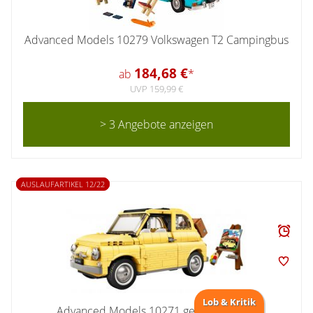
Advanced Models 10279 Volkswagen T2 Campingbus
184,68 €
ab
*
UVP 159,99 €
> 3 Angebote anzeigen
AUSLAUFARTIKEL 12/22
Lob & Kritik
Advanced Models 10271 gelber Fiat 500