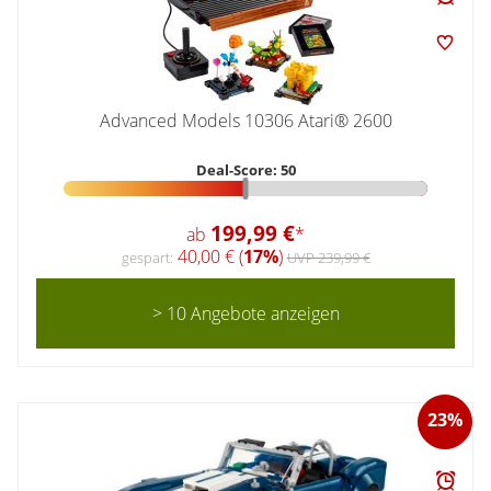
Advanced Models 10306 Atari® 2600
Deal-Score: 50
199,99 €
ab
*
40,00 € (
17%
)
gespart:
UVP 239,99 €
> 10 Angebote anzeigen
23%