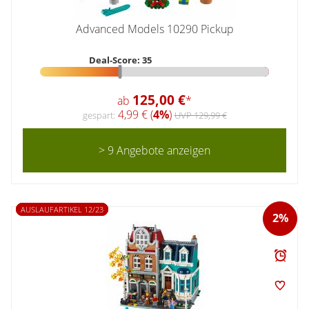
Advanced Models 10290 Pickup
Deal-Score: 35
125,00 €
ab
*
4,99 € (
4%
)
gespart:
UVP 129,99 €
> 9 Angebote anzeigen
AUSLAUFARTIKEL 12/23
2%