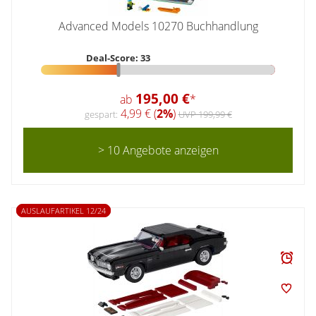
Advanced Models 10270 Buchhandlung
Deal-Score: 33
195,00 €
ab
*
4,99 € (
2%
)
gespart:
UVP 199,99 €
> 10 Angebote anzeigen
AUSLAUFARTIKEL 12/24