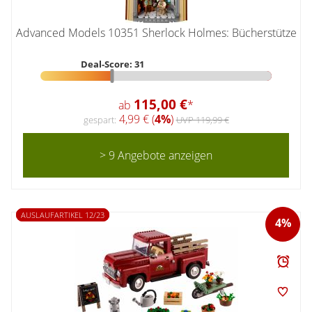
Advanced Models 10351 Sherlock Holmes: Bücherstütze
Deal-Score: 31
115,00 €
ab
*
4,99 € (
4%
)
gespart:
UVP 119,99 €
> 9 Angebote anzeigen
AUSLAUFARTIKEL 12/23
4%