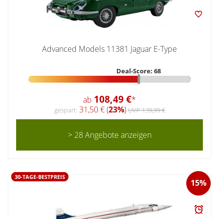
Advanced Models 11381 Jaguar E-Type
Deal-Score: 68
108,49 €
ab
*
31,50 € (
23%
)
gespart:
UVP 139,99 €
> 28 Angebote anzeigen
30-TAGE-BESTPREIS
15%