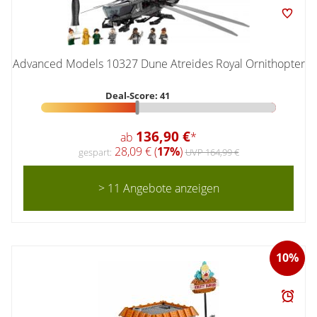
Advanced Models 10327 Dune Atreides Royal Ornithopter
Deal-Score: 41
136,90 €
ab
*
28,09 € (
17%
)
gespart:
UVP 164,99 €
> 11 Angebote anzeigen
10%