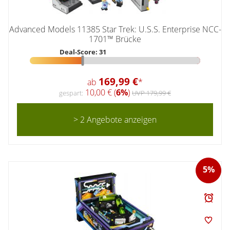
Advanced Models 11385 Star Trek: U.S.S. Enterprise NCC-
1701™ Brücke
Deal-Score: 31
169,99 €
ab
*
10,00 € (
6%
)
gespart:
UVP 179,99 €
> 2 Angebote anzeigen
5%