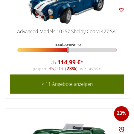
Advanced Models 10357 Shelby Cobra 427 S/C
Deal-Score: 51
114,99 €
ab
*
35,00 € (
23%
)
gespart:
UVP 149,99 €
> 11 Angebote anzeigen
23%