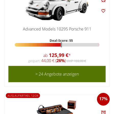
Advanced Models 10295 Porsche 911
Deal-Score: 55
125,99 €
ab
*
44,00 € (
26%
)
gespart:
UVP 169,99 €
> 24 Angebote anzeigen
AUSLAUFARTIKEL 12/24
17%