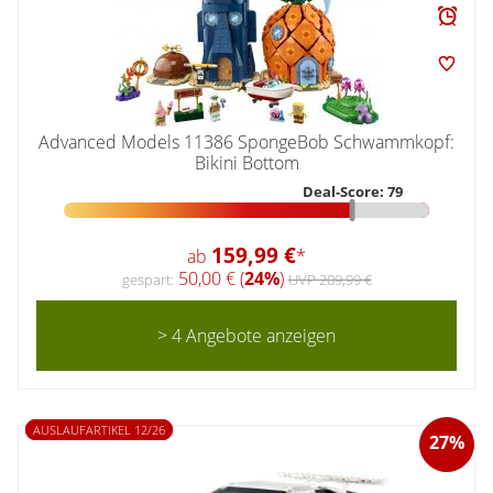
Advanced Models 11386 SpongeBob Schwammkopf:
Bikini Bottom
Deal-Score: 79
159,99 €
ab
*
50,00 € (
24%
)
gespart:
UVP 209,99 €
> 4 Angebote anzeigen
AUSLAUFARTIKEL 12/26
27%