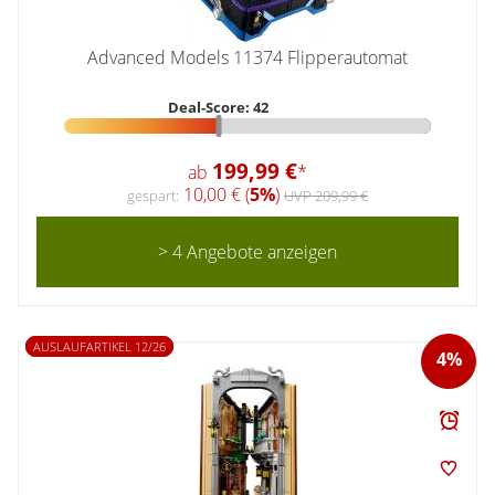
Advanced Models 11374 Flipperautomat
Deal-Score: 42
199,99 €
ab
*
10,00 € (
5%
)
gespart:
UVP 209,99 €
> 4 Angebote anzeigen
AUSLAUFARTIKEL 12/26
4%