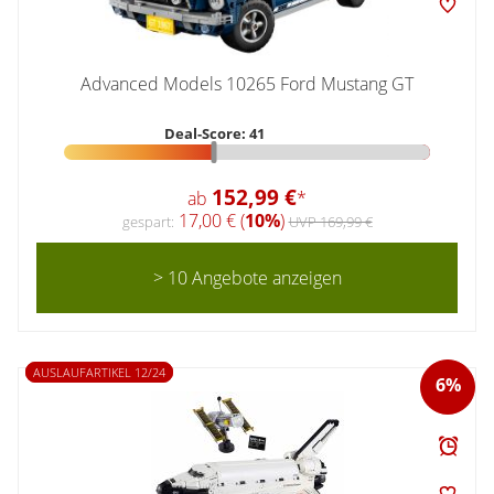
Advanced Models 10265 Ford Mustang GT
Deal-Score: 41
152,99 €
ab
*
17,00 € (
10%
)
gespart:
UVP 169,99 €
> 10 Angebote anzeigen
AUSLAUFARTIKEL 12/24
6%