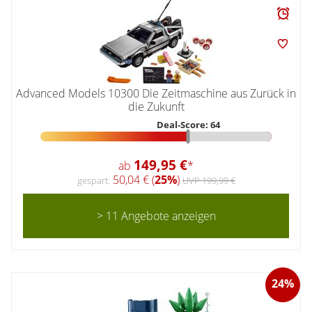
Advanced Models 10300 Die Zeitmaschine aus Zurück in
die Zukunft
Deal-Score: 64
149,95 €
ab
*
50,04 € (
25%
)
gespart:
UVP 199,99 €
> 11 Angebote anzeigen
24%