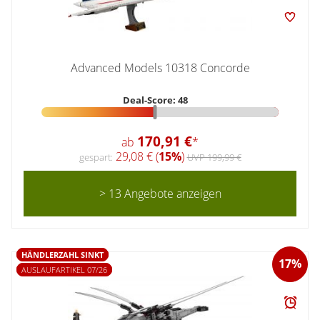
Advanced Models 10318 Concorde
Deal-Score: 48
170,91 €
ab
*
29,08 € (
15%
)
gespart:
UVP 199,99 €
> 13 Angebote anzeigen
HÄNDLERZAHL SINKT
17%
AUSLAUFARTIKEL 07/26