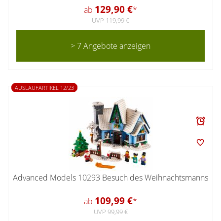
129,90 €
ab
*
UVP 119,99 €
> 7 Angebote anzeigen
AUSLAUFARTIKEL 12/23
Advanced Models 10293 Besuch des Weihnachtsmanns
109,99 €
ab
*
UVP 99,99 €