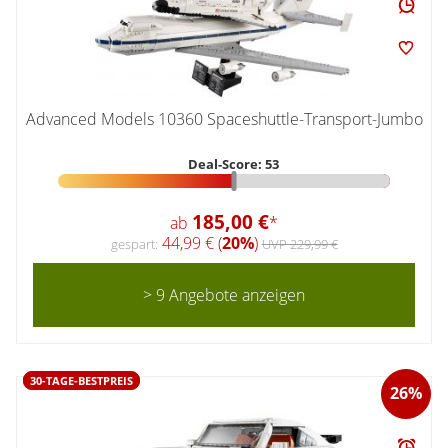
Advanced Models 10360 Spaceshuttle-Transport-Jumbo
Deal-Score: 53
185,00 €
ab
*
44,99 € (
20%
)
gespart:
UVP 229,99 €
> 9 Angebote anzeigen
30-TAGE-BESTPREIS
26%