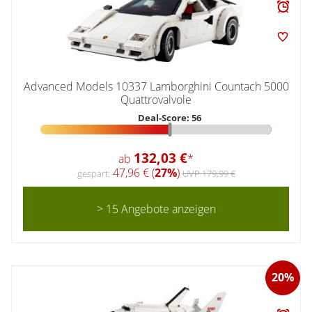
Advanced Models 10337 Lamborghini Countach 5000
Quattrovalvole
Deal-Score: 56
132,03 €
ab
*
47,96 € (
27%
)
gespart:
UVP 179,99 €
> 15 Angebote anzeigen
20%