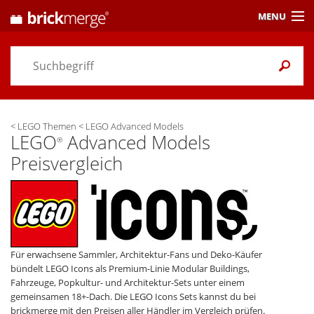
MENU
Preisvergleich
Gutscheine &
Aktuelles
<
LEGO Themen
<
LEGO Advanced Models
Themen
/ Händler
LEGO
Advanced Models
®
Preisvergleich
Alarme
& Wunschlisten
Einstellungen
Für erwachsene Sammler, Architektur-Fans und Deko-Käufer
bündelt LEGO Icons als Premium-Linie Modular Buildings,
Fahrzeuge, Popkultur- und Architektur-Sets unter einem
gemeinsamen 18+-Dach. Die LEGO Icons Sets kannst du bei
brickmerge mit den Preisen aller Händler im Vergleich prüfen.