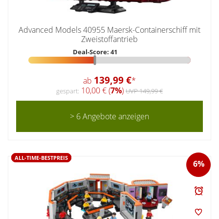
Advanced Models 40955 Maersk-Containerschiff mit
Zweistoffantrieb
Deal-Score: 41
139,99 €
ab
*
10,00 € (
7%
)
gespart:
UVP 149,99 €
> 6 Angebote anzeigen
ALL-TIME-BESTPREIS
6%