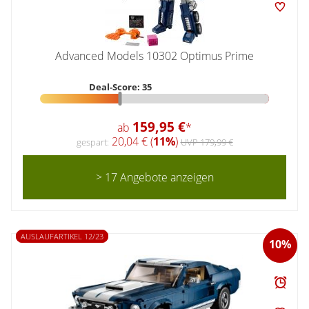
Advanced Models 10302 Optimus Prime
Deal-Score: 35
159,95 €
ab
*
20,04 € (
11%
)
gespart:
UVP 179,99 €
> 17 Angebote anzeigen
AUSLAUFARTIKEL 12/23
10%