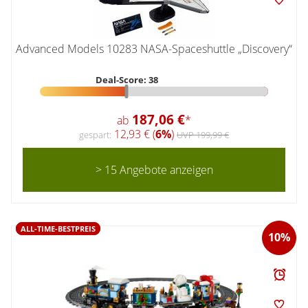
Advanced Models 10283 NASA-Spaceshuttle „Discovery“
Deal-Score: 38
187,06 €
ab
*
12,93 € (
6%
)
gespart:
UVP 199,99 €
> 15 Angebote anzeigen
ALL-TIME-BESTPREIS
10%