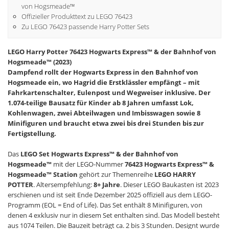
von Hogsmeade™
Offizieller Produkttext zu LEGO 76423
Zu LEGO 76423 passende Harry Potter Sets
LEGO Harry Potter 76423 Hogwarts Express™ & der Bahnhof von
Hogsmeade™ (2023)
Dampfend rollt der Hogwarts Express in den Bahnhof von
Hogsmeade ein, wo Hagrid die Erstklässler empfängt – mit
Fahrkartenschalter, Eulenpost und Wegweiser inklusive. Der
1.074-teilige Bausatz für Kinder ab 8 Jahren umfasst Lok,
Kohlenwagen, zwei Abteilwagen und Imbisswagen sowie 8
Minifiguren und braucht etwa zwei bis drei Stunden bis zur
Fertigstellung.
Das
LEGO Set Hogwarts Express™ & der Bahnhof von
Hogsmeade™
mit der LEGO-Nummer
76423 Hogwarts Express™ &
Hogsmeade™ Station
gehört zur Themenreihe
LEGO HARRY
POTTER
. Altersempfehlung:
8+ Jahre
. Dieser LEGO Baukasten ist 2023
erschienen und ist seit Ende Dezember 2025 offiziell aus dem LEGO-
Programm (EOL = End of Life). Das Set enthält 8 Minifiguren, von
denen 4 exklusiv nur in diesem Set enthalten sind. Das Modell besteht
aus 1074 Teilen. Die Bauzeit beträgt ca. 2 bis 3 Stunden. Designt wurde