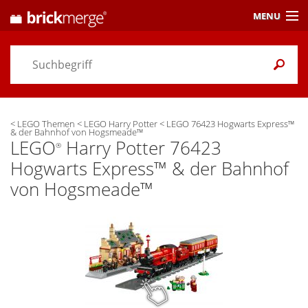
MENU
Preisvergleich
Gutscheine &
Aktuelles
<
LEGO Themen
<
LEGO Harry Potter
<
LEGO 76423 Hogwarts Express™
Themen
/ Händler
& der Bahnhof von Hogsmeade™
LEGO
Harry Potter 76423
®
Alarme
& Wunschlisten
Hogwarts Express™ & der Bahnhof
von Hogsmeade™
Einstellungen