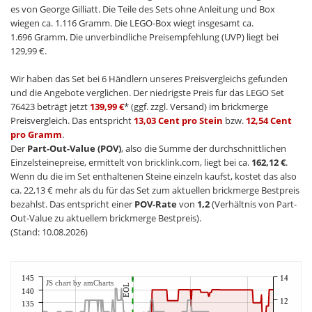
es von George Gilliatt. Die Teile des Sets ohne Anleitung und Box
wiegen ca. 1.116 Gramm. Die LEGO-Box wiegt insgesamt ca.
1.696 Gramm. Die unverbindliche Preisempfehlung (UVP) liegt bei
129,99 €.
Wir haben das Set bei 6 Händlern unseres Preisvergleichs gefunden
und die Angebote verglichen. Der niedrigste Preis für das LEGO Set
76423 beträgt jetzt
139,99 €
* (ggf. zzgl. Versand) im brickmerge
Preisvergleich. Das entspricht
13,03 Cent pro Stein
bzw.
12,54 Cent
pro Gramm
.
Der
Part-Out-Value (POV)
, also die Summe der durchschnittlichen
Einzelsteinepreise, ermittelt von bricklink.com, liegt bei ca.
162,12 €
.
Wenn du die im Set enthaltenen Steine einzeln kaufst, kostet das also
ca. 22,13 € mehr als du für das Set zum aktuellen brickmerge Bestpreis
bezahlst. Das entspricht einer
POV-Rate
von
1,2
(Verhältnis von Part-
Out-Value zu aktuellem brickmerge Bestpreis).
(Stand: 10.08.2026)
145
14
JS chart by amCharts
EOL
140
12
135