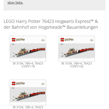
ebay Seite.
LEGO Harry Potter 76423 Hogwarts Express™ &
der Bahnhof von Hogsmeade™ Bauanleitungen
BI 3104, 188+4, 76423
BI 3104, 188+4, 76423
V29/V118
V39/V142
BI 3104, 188+4, 76423