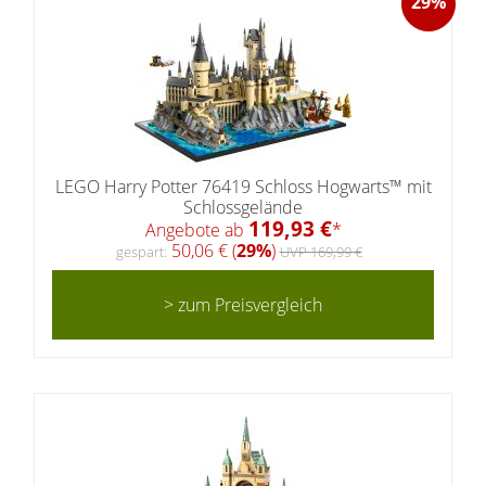
29%
LEGO Harry Potter 76419 Schloss Hogwarts™ mit
Schlossgelände
119,93 €
Angebote ab
*
50,06 € (
29%
)
gespart:
UVP 169,99 €
> zum Preisvergleich