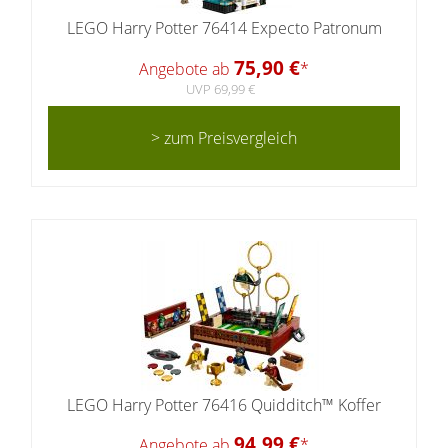
LEGO Harry Potter 76414 Expecto Patronum
75,90 €
Angebote ab
*
UVP 69,99 €
> zum Preisvergleich
LEGO Harry Potter 76416 Quidditch™ Koffer
94,99 €
Angebote ab
*