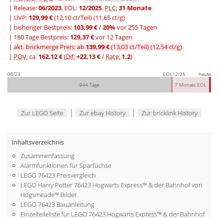
| Release:
06/2023
, EOL:
12/2025
,
PLC:
31 Monate
| UVP:
129,99 €
(12,10 ct/Teil)
(11,65 ct/g)
|
bisheriger Bestpreis:
103,99 €
/
20%
vor 255 Tagen
|
180 Tage Bestpreis:
129,37 €
vor 12 Tagen
|
akt. brickmerge Preis: ab
139,99 €
(13,03 ct/Teil)
(12,54 ct/g)
|
POV:
ca.
162,12 €
(
Dif:
+22,13 €
/
Rate:
1,2
)
06/23
EOL
12/25
heute
944 Tage
7 Monate EOL
|
|
Zur LEGO Seite
Zur ebay History
Zur bricklink History
Inhaltsverzeichnis
Zusammenfassung
Alarmfunktionen für Sparfüchse
LEGO 76423 Preisvergleich
LEGO Harry Potter 76423 Hogwarts Express™ & der Bahnhof von
Hogsmeade™ Bilder
LEGO 76423 Bauanleitung
Einzelteileliste für LEGO 76423 Hogwarts Express™ & der Bahnhof