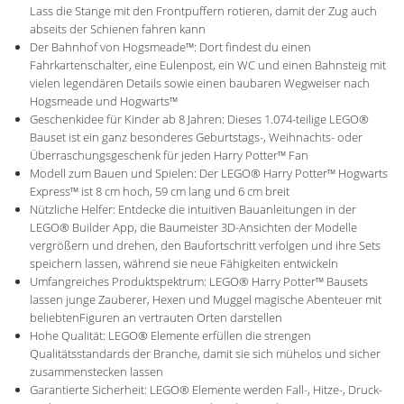
Lass die Stange mit den Frontpuffern rotieren, damit der Zug auch
abseits der Schienen fahren kann
Der Bahnhof von Hogsmeade™: Dort findest du einen
Fahrkartenschalter, eine Eulenpost, ein WC und einen Bahnsteig mit
vielen legendären Details sowie einen baubaren Wegweiser nach
Hogsmeade und Hogwarts™
Geschenkidee für Kinder ab 8 Jahren: Dieses 1.074-teilige LEGO®
Bauset ist ein ganz besonderes Geburtstags-, Weihnachts- oder
Überraschungsgeschenk für jeden Harry Potter™ Fan
Modell zum Bauen und Spielen: Der LEGO® Harry Potter™ Hogwarts
Express™ ist 8 cm hoch, 59 cm lang und 6 cm breit
Nützliche Helfer: Entdecke die intuitiven Bauanleitungen in der
LEGO® Builder App, die Baumeister 3D-Ansichten der Modelle
vergrößern und drehen, den Baufortschritt verfolgen und ihre Sets
speichern lassen, während sie neue Fähigkeiten entwickeln
Umfangreiches Produktspektrum: LEGO® Harry Potter™ Bausets
lassen junge Zauberer, Hexen und Muggel magische Abenteuer mit
beliebtenFiguren an vertrauten Orten darstellen
Hohe Qualität: LEGO® Elemente erfüllen die strengen
Qualitätsstandards der Branche, damit sie sich mühelos und sicher
zusammenstecken lassen
Garantierte Sicherheit: LEGO® Elemente werden Fall-, Hitze-, Druck-