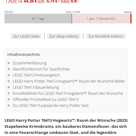
|
POV:
ca.
64,26 €
(
Dif:
-5,73 €
/
Rate:
0,9
)
03/23
EOL
12/24
heute
671 Tage
1 Jahr, 7 Monate EOL
|
|
Zur LEGO Seite
Zur ebay History
Zur bricklink History
Inhaltsverzeichnis
Zusammenfassung
Alarmfunktionen für Sparfüchse
LEGO 76413 Preisvergleich
LEGO Harry Potter 76413 Hogwarts™: Raum der Wünsche Bilder
LEGO 76413 Bauanleitung
Einzelteileliste für LEGO 76413 Hogwarts™: Raum der Wünsche
Offizieller Produkttext zu LEGO 76413
Zu LEGO 76413 passende Harry Potter Sets
LEGO Harry Potter 76413 Hogwarts™: Raum der Wünsche (2023)
Stapelweise Krimskrams, ein baubares Dämonsfeuer, das sich
in eine Feuerschlange umbauen lässt, und die legendäre