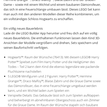
Dame – sowie mit einem Wichtel und einem baubaren Dämonsfeuer,
das sich in eine Feuerschlange umbauen lässt. Dieses LEGO Set kann
man auch mit den anderen Modellen dieser Reihe kombinieren, um
ein vollständiges Schloss Hogwarts zu erschaffen.
Ein völlig neues Bauerlebnis
Lade dir die LEGO Builder App herunter und freu dich auf ein völlig
neues Bauerlebnis. Die enthaltenen Funktionen lassen dein Kind 3D-
Ansichten der Modelle vergrößern und drehen, Sets speichern und
seinen Baufortschritt verfolgen.
Hogwarts™: Raum der Wünsche (76413): Mit diesem LEGO® Harry
Potter™ Spielset zum Film Harry Potter und die Heiligtümer des
Todes – Teil 2 kann dein Kind die ebenso legendäre wie packende
Fluchtszene nachstellen
5 LEGO® Minifiguren und 2 Figuren: Harry Potter™, Hermine
Granger™, Draco Malfoy™, Blaise Zabini und die Graue Dame sowie
das Dämonsfeuer, das in eine Feuerschlange umgebaut werden
kann, und ein Wichtel laden zum Spielen ein
Verspielte Details: Das Gebäude lässt sich zum Spielen aufklappen
und beherbergt im abnehmbaren Obergeschoss auch ein Zimmer
für die Graue Dame. Im Raum der Wünsche stapeln sich baubare