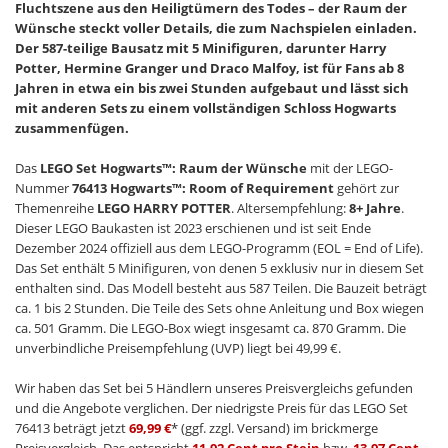
Fluchtszene aus den Heiligtümern des Todes – der Raum der
Wünsche steckt voller Details, die zum Nachspielen einladen.
Der 587-teilige Bausatz mit 5 Minifiguren, darunter Harry
Potter, Hermine Granger und Draco Malfoy, ist für Fans ab 8
Jahren in etwa ein bis zwei Stunden aufgebaut und lässt sich
mit anderen Sets zu einem vollständigen Schloss Hogwarts
zusammenfügen.
Das
LEGO Set Hogwarts™: Raum der Wünsche
mit der LEGO-
Nummer
76413 Hogwarts™: Room of Requirement
gehört zur
Themenreihe
LEGO HARRY POTTER
. Altersempfehlung:
8+ Jahre
.
Dieser LEGO Baukasten ist 2023 erschienen und ist seit Ende
Dezember 2024 offiziell aus dem LEGO-Programm (EOL = End of Life).
Das Set enthält 5 Minifiguren, von denen 5 exklusiv nur in diesem Set
enthalten sind. Das Modell besteht aus 587 Teilen. Die Bauzeit beträgt
ca. 1 bis 2 Stunden. Die Teile des Sets ohne Anleitung und Box wiegen
ca. 501 Gramm. Die LEGO-Box wiegt insgesamt ca. 870 Gramm. Die
unverbindliche Preisempfehlung (UVP) liegt bei 49,99 €.
Wir haben das Set bei 5 Händlern unseres Preisvergleichs gefunden
und die Angebote verglichen. Der niedrigste Preis für das LEGO Set
76413 beträgt jetzt
69,99 €
* (ggf. zzgl. Versand) im brickmerge