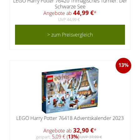
LEGO Harry Potter 76420 Trimagisches Turnier: Der
Schwarze See
44,99 €
Angebote ab
*
UVP 44,99 €
> zum Preisvergleich
13%
LEGO Harry Potter 76418 Adventskalender 2023
32,90 €
Angebote ab
*
5,09 € (
13%
)
gespart:
UVP 37,99 €