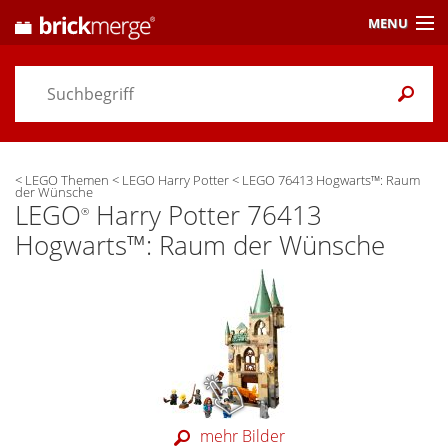
MENU
Preisvergleich
Gutscheine &
Aktuelles
<
LEGO Themen
<
LEGO Harry Potter
<
LEGO 76413 Hogwarts™: Raum
Themen
/ Händler
der Wünsche
LEGO
Harry Potter 76413
®
Alarme
& Wunschlisten
Hogwarts™: Raum der Wünsche
Einstellungen
mehr Bilder