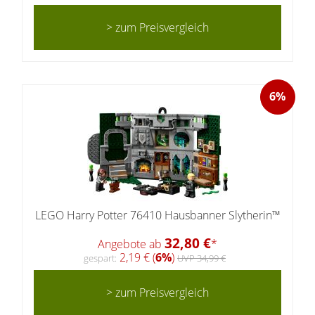
> zum Preisvergleich
6%
LEGO Harry Potter 76410 Hausbanner Slytherin™
32,80 €
Angebote ab
*
2,19 € (
6%
)
gespart:
UVP 34,99 €
> zum Preisvergleich