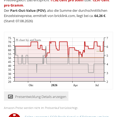
Preisvergleich. Das entspricht
11,92 Cent pro Stein
bzw.
13,97 Cent
pro Gramm
.
Der
Part-Out-Value (POV)
, also die Summe der durchschnittlichen
Einzelsteinepreise, ermittelt von bricklink.com, liegt bei ca.
64,26 €
.
(Stand: 07.08.2026)
75
7
JS chart by amCharts
70
65
6
60
55
5
50
45
4
40
35
3
30
25
20
2
Okt
2026
Apr
Jul
Preisentwicklung Details anzeigen
Amazon-Preise werden nicht im Preisverlauf berücksichtigt.