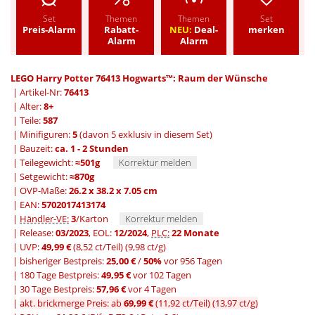
Set
Themen
Themen
Set
Preis-Alarm
Rabatt-
NEU:
Deal-
merken
Alarm
Alarm
LEGO Harry Potter 76413 Hogwarts™: Raum der Wünsche
| Artikel-Nr:
76413
| Alter:
8+
| Teile:
587
| Minifiguren:
5
(davon 5 exklusiv in diesem Set)
| Bauzeit:
ca. 1 - 2 Stunden
| Teilegewicht:
≈501g
Korrektur melden
| Setgewicht:
≈870g
| OVP-Maße:
26.2 x 38.2 x 7.05 cm
| EAN:
5702017413174
|
Händler-VE:
3
/Karton
Korrektur melden
| Release:
03/2023
, EOL:
12/2024
,
PLC:
22 Monate
| UVP:
49,99 €
(8,52 ct/Teil)
(9,98 ct/g)
|
bisheriger Bestpreis:
25,00 €
/
50%
vor 956 Tagen
|
180 Tage Bestpreis:
49,95 €
vor 102 Tagen
|
30 Tage Bestpreis:
57,96 €
vor 4 Tagen
|
akt. brickmerge Preis: ab
69,99 €
(11,92 ct/Teil)
(13,97 ct/g)