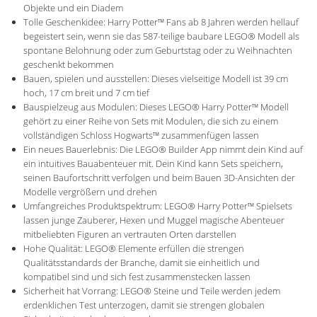
Objekte und ein Diadem
Tolle Geschenkidee: Harry Potter™ Fans ab 8 Jahren werden hellauf
begeistert sein, wenn sie das 587-teilige baubare LEGO® Modell als
spontane Belohnung oder zum Geburtstag oder zu Weihnachten
geschenkt bekommen
Bauen, spielen und ausstellen: Dieses vielseitige Modell ist 39 cm
hoch, 17 cm breit und 7 cm tief
Bauspielzeug aus Modulen: Dieses LEGO® Harry Potter™ Modell
gehört zu einer Reihe von Sets mit Modulen, die sich zu einem
vollständigen Schloss Hogwarts™ zusammenfügen lassen
Ein neues Bauerlebnis: Die LEGO® Builder App nimmt dein Kind auf
ein intuitives Bauabenteuer mit. Dein Kind kann Sets speichern,
seinen Baufortschritt verfolgen und beim Bauen 3D-Ansichten der
Modelle vergrößern und drehen
Umfangreiches Produktspektrum: LEGO® Harry Potter™ Spielsets
lassen junge Zauberer, Hexen und Muggel magische Abenteuer
mitbeliebten Figuren an vertrauten Orten darstellen
Hohe Qualität: LEGO® Elemente erfüllen die strengen
Qualitätsstandards der Branche, damit sie einheitlich und
kompatibel sind und sich fest zusammenstecken lassen
Sicherheit hat Vorrang: LEGO® Steine und Teile werden jedem
erdenklichen Test unterzogen, damit sie strengen globalen