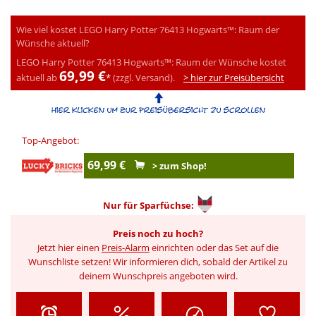
Wie viel kostet LEGO Harry Potter 76413 Hogwarts™: Raum der
Wünsche aktuell?
LEGO Harry Potter 76413 Hogwarts™: Raum der Wünsche kostet
69,99 €
aktuell ab
*
(zzgl. Versand).
> hier zur Preisübersicht
Top-Angebot:
69,99 €
> zum Shop!
Nur für
Sparfüchse:
Preis noch zu hoch?
Jetzt hier einen
Preis-Alarm
einrichten oder das Set auf die
Wunschliste setzen! Wir informieren dich, sobald der Artikel zu
deinem Wunschpreis angeboten wird.