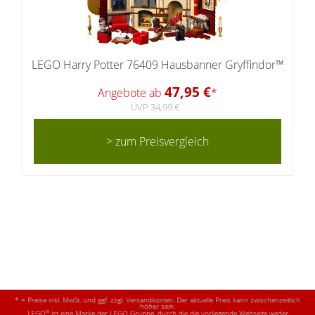
LEGO Harry Potter 76409 Hausbanner Gryffindor™
47,95 €
Angebote ab
*
UVP 34,99 €
> zum Preisvergleich
* = Preise inkl. MwSt. und ggf. zzgl. Versandkosten. Der aktuelle Preis kann zwischenzeitlich
höher sein.
®
LEGO
ist eine Marke der LEGO Gruppe, durch die die vorliegende Webseite weder