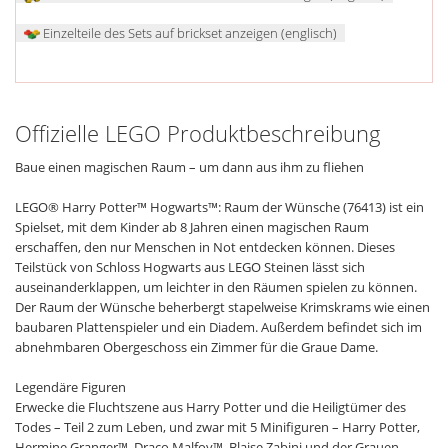
Einzelteile des Sets auf brickset anzeigen (englisch)
Offizielle LEGO Produktbeschreibung
Baue einen magischen Raum – um dann aus ihm zu fliehen
LEGO® Harry Potter™ Hogwarts™: Raum der Wünsche (76413) ist ein
Spielset, mit dem Kinder ab 8 Jahren einen magischen Raum
erschaffen, den nur Menschen in Not entdecken können. Dieses
Teilstück von Schloss Hogwarts aus LEGO Steinen lässt sich
auseinanderklappen, um leichter in den Räumen spielen zu können.
Der Raum der Wünsche beherbergt stapelweise Krimskrams wie einen
baubaren Plattenspieler und ein Diadem. Außerdem befindet sich im
abnehmbaren Obergeschoss ein Zimmer für die Graue Dame.
Legendäre Figuren
Erwecke die Fluchtszene aus Harry Potter und die Heiligtümer des
Todes – Teil 2 zum Leben, und zwar mit 5 Minifiguren – Harry Potter,
Hermine Granger™, Draco Malfoy™, Blaise Zabini und der Grauen