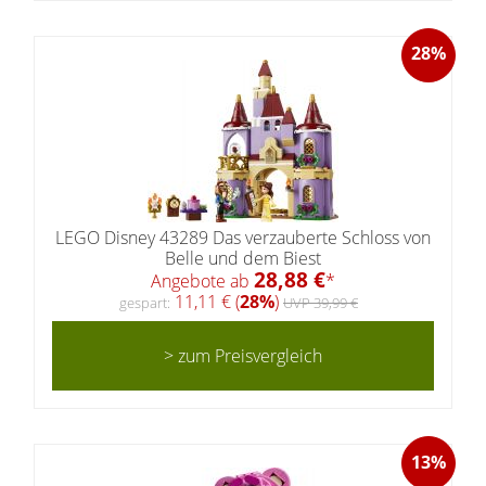
28%
LEGO Disney 43289 Das verzauberte Schloss von
Belle und dem Biest
28,88 €
Angebote ab
*
11,11 € (
28%
)
gespart:
UVP 39,99 €
> zum Preisvergleich
13%