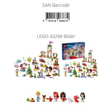
EAN Barcode
5
702018
068670
LEGO 43298 Bilder