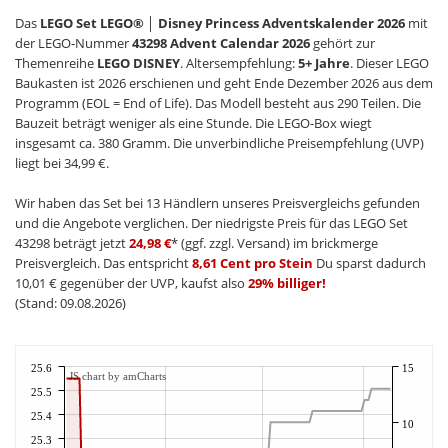
Das
LEGO Set LEGO® │ Disney Princess Adventskalender 2026
mit
der LEGO-Nummer
43298 Advent Calendar 2026
gehört zur
Themenreihe
LEGO DISNEY
. Altersempfehlung:
5+ Jahre
. Dieser LEGO
Baukasten ist 2026 erschienen und geht Ende Dezember 2026 aus dem
Programm (EOL = End of Life). Das Modell besteht aus 290 Teilen. Die
Bauzeit beträgt weniger als eine Stunde. Die LEGO-Box wiegt
insgesamt ca. 380 Gramm. Die unverbindliche Preisempfehlung (UVP)
liegt bei 34,99 €.
Wir haben das Set bei 13 Händlern unseres Preisvergleichs gefunden
und die Angebote verglichen. Der niedrigste Preis für das LEGO Set
43298 beträgt jetzt
24,98 €
* (ggf. zzgl. Versand) im brickmerge
Preisvergleich. Das entspricht
8,61 Cent pro Stein
Du sparst dadurch
10,01 € gegenüber der UVP, kaufst also
29% billiger!
(Stand: 09.08.2026)
25.6
15
JS chart by amCharts
25.5
25.4
10
25.3