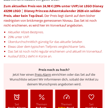
Zum aktuellen Preis von 24,98 € (29% unter UVP) ist LEGO Disney
43298 LEGO │ Disney Princess Adventskalender 2026 ein solider
Preis, aber kein Top-Deal.
Der Preis liegt damit auf dem bisher
niedrigsten von brickmerge gemessenen Niveau. Das Set ist noch
nicht erschienen, es wird hier im Vorverkauf angeboten.
Aktueller Allzeit-Bestpreis.
29% unter UVP.
Überdurchschnittlich günstig für das aktuelle Setalter.
Etwas über dem typischen Tiefpreis vergleichbarer Sets.
Das Set ist noch nicht regulär erschienen und aktuell im Vorverkauf.
Auslauf (EOL) steht in Kürze an.
Preis noch zu hoch?
Jetzt hier einen
Preis-Alarm
einrichten oder das Set auf die
Wunschliste setzen! Wir informieren dich, sobald der Artikel zu
deinem Wunschpreis angeboten wird.
Set
Themen
Themen
Set
Preis-Alarm
Rabatt-
NEU:
Deal-
merken