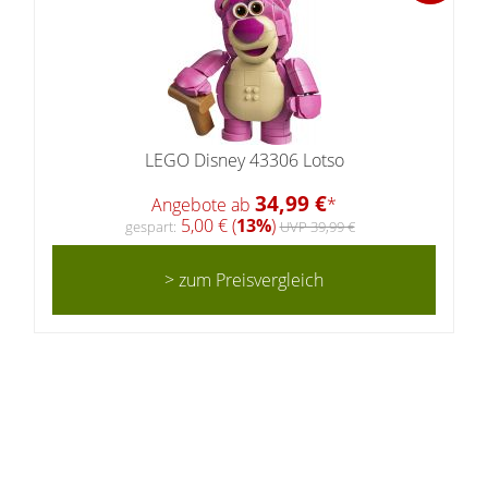
LEGO Disney 43306 Lotso
34,99 €
Angebote ab
*
5,00 € (
13%
)
gespart:
UVP 39,99 €
> zum Preisvergleich