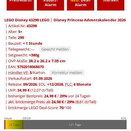
Alarm
Alarm
LEGO Disney 43298 LEGO │ Disney Princess Adventskalender 2026
| Artikel-Nr:
43298
| Alter:
5+
| Teile:
290
| Bauzeit:
< 1 Stunde
| Teilegewicht: -.-
Gewicht melden
| Setgewicht:
≈380g
| OVP-Maße:
38.2 x 26.2 x 7.05 cm
| EAN:
5702018068670
|
Händler-VE:
3
/Karton
Korrektur melden
| Verkaufsstart:
01.09.2026
| Release:
09/2026
, EOL:
≈12/2026
,
PLC:
4 Monate
| UVP:
34,99 €
(12,07 ct/Teil)
|
bisheriger Bestpreis:
24,98 €
/
29%
vor 24 Tagen
|
akt. brickmerge Preis: ab
24,98 €
/
29%
(8,61 ct/Teil)
| brickmerge LEGO Deal-Score:
70
/100
heute
09/26
EOL
23 Tage
121 Tage