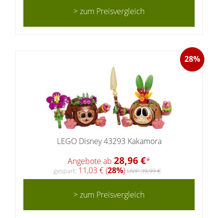
> zum Preisvergleich
28%
LEGO Disney 43293 Kakamora
28,96 €
Angebote ab
*
11,03 € (
28%
)
gespart:
UVP 39,99 €
> zum Preisvergleich