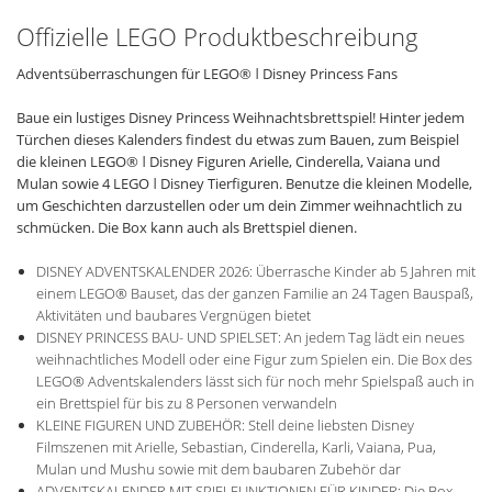
Offizielle LEGO Produktbeschreibung
Adventsüberraschungen für LEGO® ǀ Disney Princess Fans
Baue ein lustiges Disney Princess Weihnachtsbrettspiel! Hinter jedem
Türchen dieses Kalenders findest du etwas zum Bauen, zum Beispiel
die kleinen LEGO® ǀ Disney Figuren Arielle, Cinderella, Vaiana und
Mulan sowie 4 LEGO ǀ Disney Tierfiguren. Benutze die kleinen Modelle,
um Geschichten darzustellen oder um dein Zimmer weihnachtlich zu
schmücken. Die Box kann auch als Brettspiel dienen.
DISNEY ADVENTSKALENDER 2026: Überrasche Kinder ab 5 Jahren mit
einem LEGO® Bauset, das der ganzen Familie an 24 Tagen Bauspaß,
Aktivitäten und baubares Vergnügen bietet
DISNEY PRINCESS BAU- UND SPIELSET: An jedem Tag lädt ein neues
weihnachtliches Modell oder eine Figur zum Spielen ein. Die Box des
LEGO® Adventskalenders lässt sich für noch mehr Spielspaß auch in
ein Brettspiel für bis zu 8 Personen verwandeln
KLEINE FIGUREN UND ZUBEHÖR: Stell deine liebsten Disney
Filmszenen mit Arielle, Sebastian, Cinderella, Karli, Vaiana, Pua,
Mulan und Mushu sowie mit dem baubaren Zubehör dar
ADVENTSKALENDER MIT SPIELFUNKTIONEN FÜR KINDER: Die Box