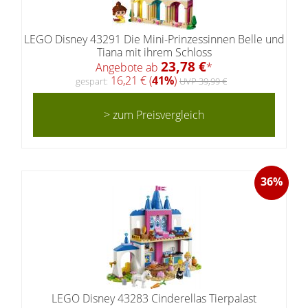
LEGO Disney 43291 Die Mini-Prinzessinnen Belle und
Tiana mit ihrem Schloss
23,78 €
Angebote ab
*
16,21 € (
41%
)
gespart:
UVP 39,99 €
> zum Preisvergleich
36%
LEGO Disney 43283 Cinderellas Tierpalast