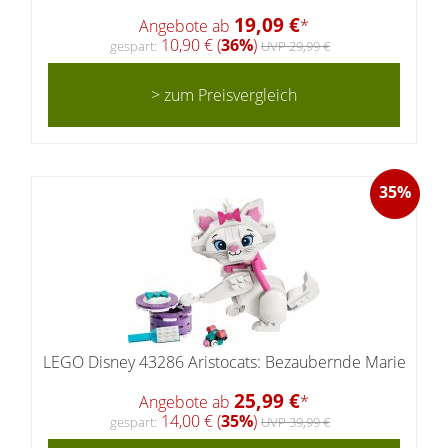
19,09 €
Angebote ab
*
10,90 € (
36%
)
gespart:
UVP 29,99 €
> zum Preisvergleich
35%
LEGO Disney 43286 Aristocats: Bezaubernde Marie
25,99 €
Angebote ab
*
14,00 € (
35%
)
gespart:
UVP 39,99 €