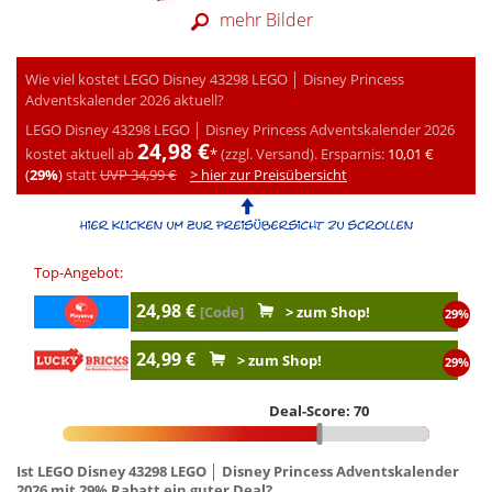
mehr Bilder
Wie viel kostet LEGO Disney 43298 LEGO │ Disney Princess
Adventskalender 2026 aktuell?
LEGO Disney 43298 LEGO │ Disney Princess Adventskalender 2026
24,98 €
kostet aktuell ab
*
(zzgl. Versand).
Ersparnis:
10,01 €
(
29%
)
statt
UVP 34,99 €
> hier zur Preisübersicht
Top-Angebot:
24,98 €
[Code]
> zum Shop!
29%
24,99 €
> zum Shop!
29%
Deal-Score: 70
Ist LEGO Disney 43298 LEGO │ Disney Princess Adventskalender
2026 mit 29% Rabatt ein guter Deal?