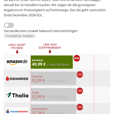
aktuell bei 32 Händlern kaufen. Wir zeigen dir die günstigsten
Angebote im Preisvergleich auf brickmerge. Das Set geht vermutlich
Ende Dezember 2028 EOL.
Versandkosten (soweit bekannt) berücksichtigen
Preisfehler melden
33%
amazon
49,99 €
> hier klicken!
29%
Osiander
52,99 €
> hier klicken!
29%
Thalia
52,99 €
> hier klicken!
29%
Steinehelden
53,38 €
> hier klicken!