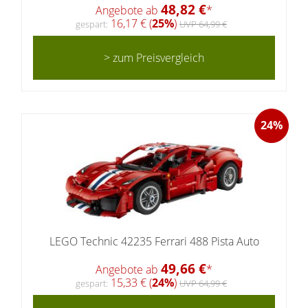
48,82 €
Angebote ab
*
16,17 € (
25%
)
gespart:
UVP 64,99 €
> zum Preisvergleich
24%
LEGO Technic 42235 Ferrari 488 Pista Auto
49,66 €
Angebote ab
*
15,33 € (
24%
)
gespart:
UVP 64,99 €