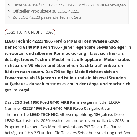
Einzelteileliste für LEGO 42223 1966 Ford GT40 MKII Rennwagen
Offizieller Produkttext zu LEGO 42223
Zu LEGO 42223 passende Technic Sets
LEGO TECHNIC NEUHEIT 2026
LEGO Technic 42223 1966 Ford GT40 MKII Rennwagen (2026)
Der Ford GT40 MKII von 1966 – jener legendäre Le-Mans-Sieger in
schwarzer und silberner Rennlackierung – lässt sich hier als
detailgetreues Technic-Modell mit aufklappbarer Motorhaube,
sichtbarem V8-Motor und über einen Dachknauf lenkbaren
Rädern nachbauen. Das 793-teilige Modell richtet sich an
Erwachsene ab 18 Jahren und ist in rund ein bis zwei Stunden
aufgebaut – danach misst es 29 cm in der Länge und macht sich
gut im Regal.
Das
LEGO Set 1966 Ford GT40 MKII Rennwagen
mit der LEGO-
Nummer
42223 1966 Ford GT40 MKII Race Car
gehört zur
Themenreihe
LEGO TECHNIC
. Altersempfehlung:
18+ Jahre
. Dieser
LEGO Baukasten ist 2026 erschienen und wird vermutlich bis 2028 im
Programm bleiben. Das Modell besteht aus 793 Teilen. Die Bauzeit
beträgt ca. 1 bis 2 Stunden. Die Teile des Sets ohne Anleitung und Box