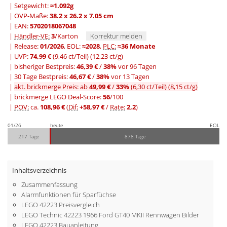
| Setgewicht:
≈1.092g
| OVP-Maße:
38.2 x 26.2 x 7.05 cm
| EAN:
5702018067048
|
Händler-VE:
3
/Karton
Korrektur melden
| Release:
01/2026
, EOL:
≈2028
,
PLC:
≈36 Monate
| UVP:
74,99 €
(9,46 ct/Teil)
(12,23 ct/g)
|
bisheriger Bestpreis:
46,39 €
/
38%
vor 96 Tagen
|
30 Tage Bestpreis:
46,67 €
/
38%
vor 13 Tagen
|
akt. brickmerge Preis: ab
49,99 €
/
33%
(6,30 ct/Teil)
(8,15 ct/g)
| brickmerge LEGO Deal-Score:
56
/100
|
POV:
ca.
108,96 €
(
Dif:
+58,97 €
/
Rate:
2,2
)
01/26
heute
EOL
217 Tage
878 Tage
Inhaltsverzeichnis
Zusammenfassung
Alarmfunktionen für Sparfüchse
LEGO 42223 Preisvergleich
LEGO Technic 42223 1966 Ford GT40 MKII Rennwagen Bilder
LEGO 42223 Bauanleitung