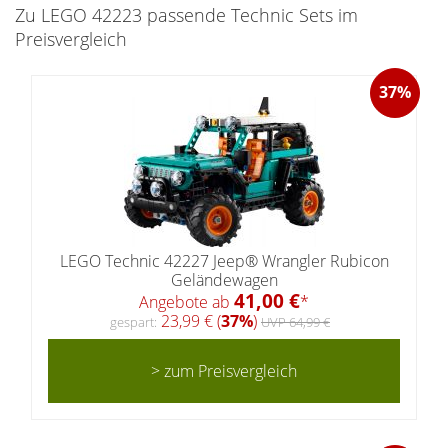
Zu LEGO 42223 passende Technic Sets im
Preisvergleich
37%
LEGO Technic 42227 Jeep® Wrangler Rubicon
Geländewagen
41,00 €
Angebote ab
*
23,99 € (
37%
)
gespart:
UVP 64,99 €
> zum Preisvergleich