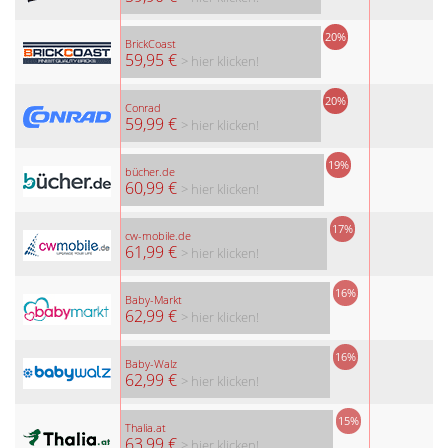
20%
BrickCoast
59,95 €
> hier klicken!
20%
Conrad
59,99 €
> hier klicken!
19%
bücher.de
60,99 €
> hier klicken!
17%
cw-mobile.de
61,99 €
> hier klicken!
16%
Baby-Markt
62,99 €
> hier klicken!
16%
Baby-Walz
62,99 €
> hier klicken!
15%
Thalia.at
63,99 €
> hier klicken!