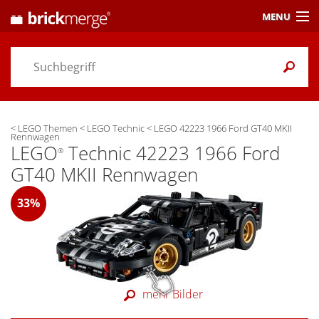
MENU
Preisvergleich
Gutscheine &
Aktuelles
<
LEGO Themen
<
LEGO Technic
<
LEGO 42223 1966 Ford GT40 MKII
Themen
/ Händler
Rennwagen
LEGO
Technic 42223 1966 Ford
®
Alarme
& Wunschlisten
GT40 MKII Rennwagen
Einstellungen
33%
mehr Bilder