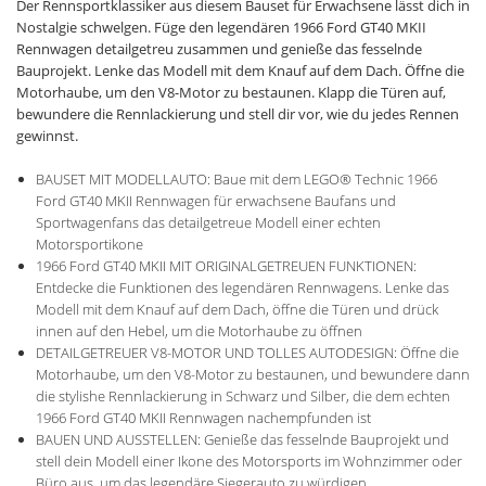
Der Rennsportklassiker aus diesem Bauset für Erwachsene lässt dich in
Nostalgie schwelgen. Füge den legendären 1966 Ford GT40 MKII
Rennwagen detailgetreu zusammen und genieße das fesselnde
Bauprojekt. Lenke das Modell mit dem Knauf auf dem Dach. Öffne die
Motorhaube, um den V8-Motor zu bestaunen. Klapp die Türen auf,
bewundere die Rennlackierung und stell dir vor, wie du jedes Rennen
gewinnst.
BAUSET MIT MODELLAUTO: Baue mit dem LEGO® Technic 1966
Ford GT40 MKII Rennwagen für erwachsene Baufans und
Sportwagenfans das detailgetreue Modell einer echten
Motorsportikone
1966 Ford GT40 MKII MIT ORIGINALGETREUEN FUNKTIONEN:
Entdecke die Funktionen des legendären Rennwagens. Lenke das
Modell mit dem Knauf auf dem Dach, öffne die Türen und drück
innen auf den Hebel, um die Motorhaube zu öffnen
DETAILGETREUER V8-MOTOR UND TOLLES AUTODESIGN: Öffne die
Motorhaube, um den V8-Motor zu bestaunen, und bewundere dann
die stylishe Rennlackierung in Schwarz und Silber, die dem echten
1966 Ford GT40 MKII Rennwagen nachempfunden ist
BAUEN UND AUSSTELLEN: Genieße das fesselnde Bauprojekt und
stell dein Modell einer Ikone des Motorsports im Wohnzimmer oder
Büro aus, um das legendäre Siegerauto zu würdigen