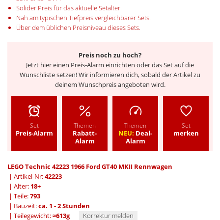
Solider Preis für das aktuelle Setalter.
Nah am typischen Tiefpreis vergleichbarer Sets.
Über dem üblichen Preisniveau dieses Sets.
Preis noch zu hoch?
Jetzt hier einen
Preis-Alarm
einrichten oder das Set auf die
Wunschliste setzen! Wir informieren dich, sobald der Artikel zu
deinem Wunschpreis angeboten wird.
Set
Themen
Themen
Set
Preis-Alarm
Rabatt-
NEU:
Deal-
merken
Alarm
Alarm
LEGO Technic 42223 1966 Ford GT40 MKII Rennwagen
| Artikel-Nr:
42223
| Alter:
18+
| Teile:
793
| Bauzeit:
ca. 1 - 2 Stunden
| Teilegewicht:
≈613g
Korrektur melden