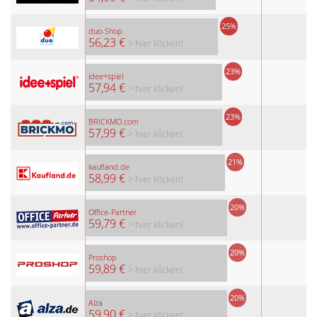
25%
duo-Shop
56,23 €
> hier klicken!
23%
idee+spiel
57,94 €
> hier klicken!
23%
BRICKMO.com
57,99 €
> hier klicken!
21%
kaufland.de
58,99 €
> hier klicken!
20%
Office-Partner
59,79 €
> hier klicken!
20%
Proshop
59,89 €
> hier klicken!
20%
Alza
59,90 €
> hier klicken!