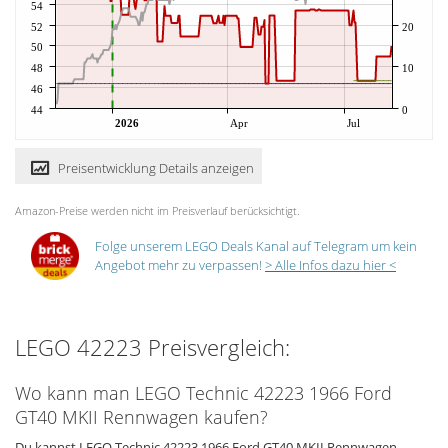
54
52
20
50
48
10
46
44
0
2026
Apr
Jul
Preisentwicklung Details anzeigen
Amazon-Preise werden nicht im Preisverlauf berücksichtigt.
Folge unserem LEGO Deals Kanal auf Telegram um kein
Angebot mehr zu verpassen!
> Alle Infos dazu hier <
LEGO 42223 Preisvergleich:
Wo kann man LEGO Technic 42223 1966 Ford
GT40 MKII Rennwagen kaufen?
Du kannst LEGO Technic 42223 1966 Ford GT40 MKII Rennwagen