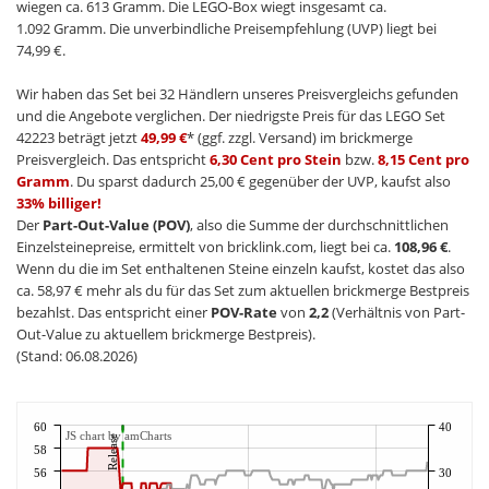
wiegen ca. 613 Gramm. Die LEGO-Box wiegt insgesamt ca.
1.092 Gramm. Die unverbindliche Preisempfehlung (UVP) liegt bei
74,99 €.
Wir haben das Set bei 32 Händlern unseres Preisvergleichs gefunden
und die Angebote verglichen. Der niedrigste Preis für das LEGO Set
42223 beträgt jetzt
49,99 €
* (ggf. zzgl. Versand) im brickmerge
Preisvergleich. Das entspricht
6,30 Cent pro Stein
bzw.
8,15 Cent pro
Gramm
. Du sparst dadurch 25,00 € gegenüber der UVP, kaufst also
33% billiger!
Der
Part-Out-Value (POV)
, also die Summe der durchschnittlichen
Einzelsteinepreise, ermittelt von bricklink.com, liegt bei ca.
108,96 €
.
Wenn du die im Set enthaltenen Steine einzeln kaufst, kostet das also
ca. 58,97 € mehr als du für das Set zum aktuellen brickmerge Bestpreis
bezahlst. Das entspricht einer
POV-Rate
von
2,2
(Verhältnis von Part-
Out-Value zu aktuellem brickmerge Bestpreis).
(Stand: 06.08.2026)
60
40
JS chart by amCharts
Release
58
56
30