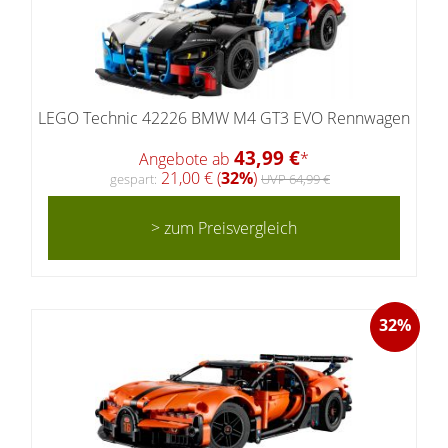
LEGO Technic 42226 BMW M4 GT3 EVO Rennwagen
43,99 €
Angebote ab
*
21,00 € (
32%
)
gespart:
UVP 64,99 €
> zum Preisvergleich
32%