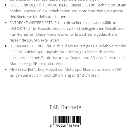
GESCHENKIDEE FÜR ERWACHSENE: Dieses LEGO® Technic Set ist ein
cooles Geschenk für Autoliebhaber und Motorsportfans, die gerne
detailgetreue Modellautos bauen
ENTDECKE WEITERE SETS: Schau dir weitere separat erhältliche
LEGO® Technic Bausets mit vielen wirklichkeitsgetreuen Details und
Funktionen an. Diese Modelle sind für Erwachsene gedacht, die
fesselnde Bauprojekte lieben
3D-BAUANLEITUNG: Freu dich auf ein neuartiges Bauerlebnis mit der
LEGO® Builder App. Digitale Bauanleitungen lassen dich Sets
speichern, deinen Baufortschritt verfolgen und 3D-Ansichten deines
Modells vergrößern und drehen
ABMESSUNGEN: Das Modell der Motorsportikone aus diesem 793-
teiligen Set ist 7 cm hoch, 29 cm lang und 12 cm breit
EAN Barcode
5
702018
067048