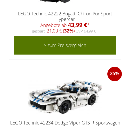
LEGO Technic 42222 Bugatti Chiron Pur Sport
Hypercar
43,99 €
Angebote ab
*
21,00 € (
32%
)
gespart:
UVP 64,99 €
> zum Preisvergleich
25%
LEGO Technic 42234 Dodge Viper GTS-R Sportwagen