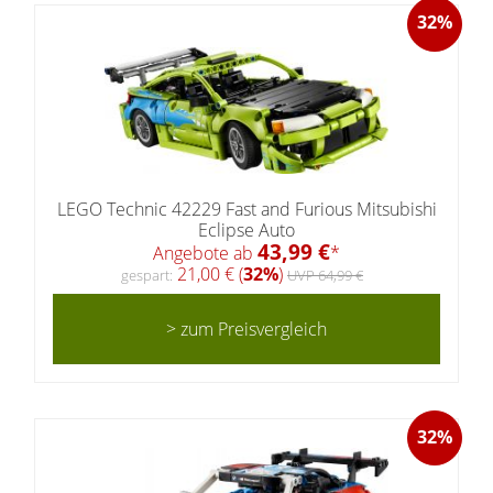
32%
LEGO Technic 42229 Fast and Furious Mitsubishi
Eclipse Auto
43,99 €
Angebote ab
*
21,00 € (
32%
)
gespart:
UVP 64,99 €
> zum Preisvergleich
32%