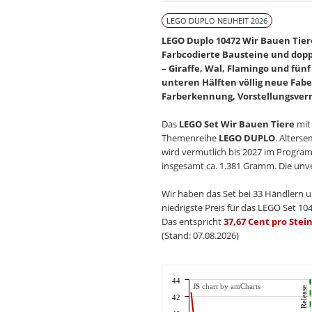
LEGO DUPLO NEUHEIT 2026
LEGO Duplo 10472 Wir Bauen Tiere
Farbcodierte Bausteine und doppe
– Giraffe, Wal, Flamingo und fü
unteren Hälften völlig neue Fabe
Farberkennung, Vorstellungsverm
Das
LEGO Set Wir Bauen Tiere
mit
Themenreihe
LEGO DUPLO
. Alters
wird vermutlich bis 2027 im Program
insgesamt ca. 1.381 Gramm. Die unver
Wir haben das Set bei 33 Händlern u
niedrigste Preis für das LEGO Set 104
Das entspricht
37,67 Cent pro Stei
(Stand: 07.08.2026)
44
JS chart by amCharts
Release
42