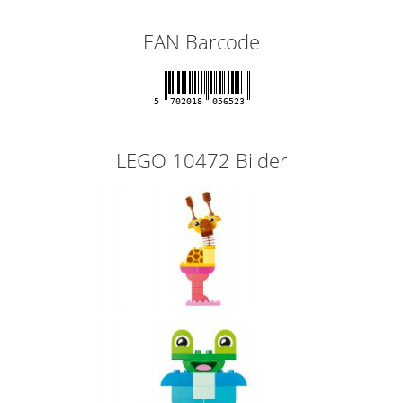
EAN Barcode
5
702018
056523
LEGO 10472 Bilder