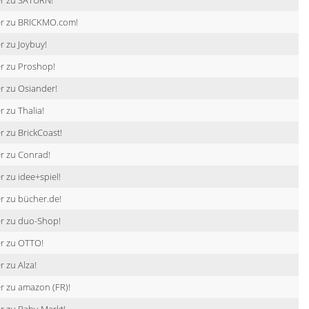
er zu SATURN!
er zu BRICKMO.com!
r zu Joybuy!
r zu Proshop!
r zu Osiander!
r zu Thalia!
r zu BrickCoast!
r zu Conrad!
r zu idee+spiel!
r zu bücher.de!
er zu duo-Shop!
er zu OTTO!
r zu Alza!
r zu amazon (FR)!