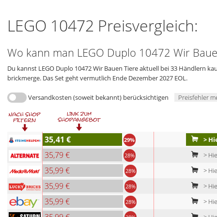
LEGO 10472 Preisvergleich:
Wo kann man LEGO Duplo 10472 Wir Bauen
Du kannst LEGO Duplo 10472 Wir Bauen Tiere aktuell bei 33 Händlern kauf
brickmerge. Das Set geht vermutlich Ende Dezember 2027 EOL.
Versandkosten (soweit bekannt) berücksichtigen
Preisfehler m
35,41 €
> Hi
29%
35,79 €
> Hie
28%
35,99 €
> Hie
28%
35,99 €
> Hie
28%
35,99 €
> Hie
28%