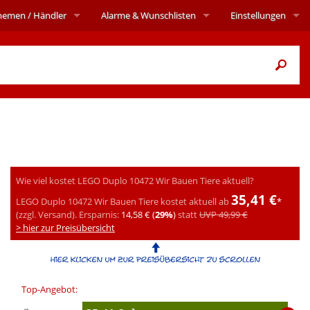
hemen
/ Händler
Alarme
& Wunschlisten
Einstellungen
Wie viel kostet LEGO Duplo 10472 Wir Bauen Tiere aktuell?
35,41 €
LEGO Duplo 10472 Wir Bauen Tiere kostet aktuell ab
*
(zzgl. Versand).
Ersparnis:
14,58 € (
29%
)
statt
UVP 49,99 €
> hier zur Preisübersicht
Top-Angebot: