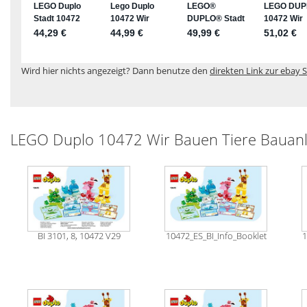
Wird hier nichts angezeigt? Dann benutze den
direkten Link zur ebay S
LEGO Duplo 10472 Wir Bauen Tiere Bauanl
BI 3101, 8, 10472 V29
10472_ES_BI_Info_Booklet
1