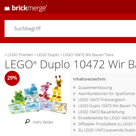
<
LEGO Themen
<
LEGO Duplo
<
LEGO 10472 Wir Bauen Tiere
LEGO
Duplo 10472 Wir B
®
29%
Inhaltsverzeichnis
Zusammenfassung
Alarmfunktionen für Sparfüchse
LEGO 10472 Preisvergleich
LEGO Duplo 10472 Wir Bauen Tie
LEGO 10472 Bauanleitung
Einzelteileliste für LEGO 10472 
mehr Bilder
Offizieller Produkttext zu LEGO 
Zu LEGO 10472 passende Duplo 