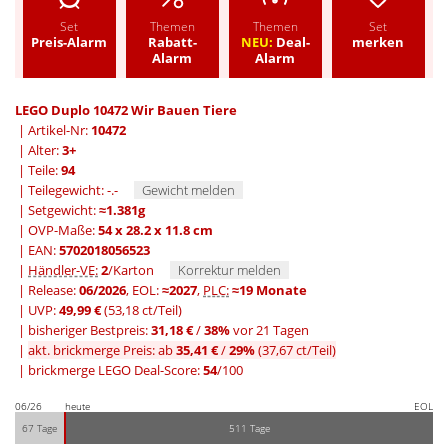
Set
Themen
Themen
Set
Preis-Alarm
Rabatt-
NEU:
Deal-
merken
Alarm
Alarm
LEGO Duplo 10472 Wir Bauen Tiere
| Artikel-Nr:
10472
| Alter:
3+
| Teile:
94
| Teilegewicht: -.-
Gewicht melden
| Setgewicht:
≈1.381g
| OVP-Maße:
54 x 28.2 x 11.8 cm
| EAN:
5702018056523
|
Händler-VE:
2
/Karton
Korrektur melden
| Release:
06/2026
, EOL:
≈2027
,
PLC:
≈19 Monate
| UVP:
49,99 €
(53,18 ct/Teil)
|
bisheriger Bestpreis:
31,18 €
/
38%
vor 21 Tagen
|
akt. brickmerge Preis: ab
35,41 €
/
29%
(37,67 ct/Teil)
| brickmerge LEGO Deal-Score:
54
/100
06/26
heute
EOL
67 Tage
511 Tage