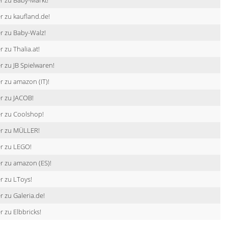
r zu Baby-Markt!
r zu kaufland.de!
r zu Baby-Walz!
r zu Thalia.at!
r zu JB Spielwaren!
r zu amazon (IT)!
r zu JACOB!
r zu Coolshop!
er zu MÜLLER!
r zu LEGO!
r zu amazon (ES)!
r zu LToys!
r zu Galeria.de!
r zu Elbbricks!