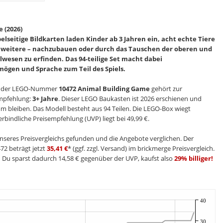
 (2026)
lseitige Bildkarten laden Kinder ab 3 Jahren ein, acht echte Tiere
nf weitere – nachzubauen oder durch das Tauschen der oberen und
lwesen zu erfinden. Das 94-teilige Set macht dabei
ögen und Sprache zum Teil des Spiels.
 der LEGO-Nummer
10472 Animal Building Game
gehört zur
empfehlung:
3+ Jahre
. Dieser LEGO Baukasten ist 2026 erschienen und
m bleiben. Das Modell besteht aus 94 Teilen. Die LEGO-Box wiegt
bindliche Preisempfehlung (UVP) liegt bei 49,99 €.
nseres Preisvergleichs gefunden und die Angebote verglichen. Der
72 beträgt jetzt
35,41 €
* (ggf. zzgl. Versand) im brickmerge Preisvergleich.
n
Du sparst dadurch 14,58 € gegenüber der UVP, kaufst also
29% billiger!
40
30