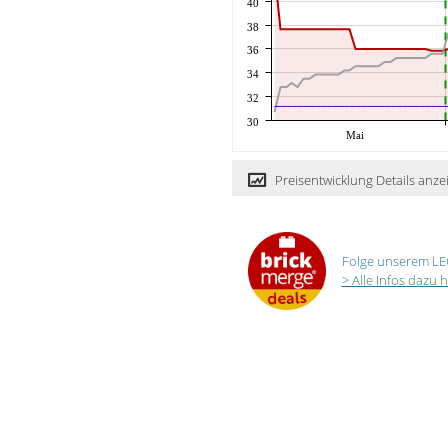
40
38
36
34
32
30
Mai
Preisentwicklung Details anze
Folge unserem LE
> Alle Infos dazu h