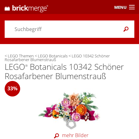
MENU
Preisvergleich
Gutscheine &
Aktuelles
<
LEGO Themen
<
LEGO Botanicals
<
LEGO 10342 Schöner
Themen
/ Händler
Rosafarbener Blumenstrauß
LEGO
Botanicals 10342 Schöner
®
Alarme
& Wunschlisten
Rosafarbener Blumenstrauß
Einstellungen
33%
mehr Bilder