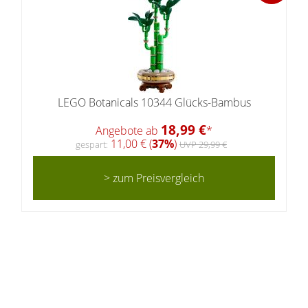
LEGO Botanicals 10344 Glücks-Bambus
18,99 €
Angebote ab
*
11,00 € (
37%
)
gespart:
UVP 29,99 €
> zum Preisvergleich