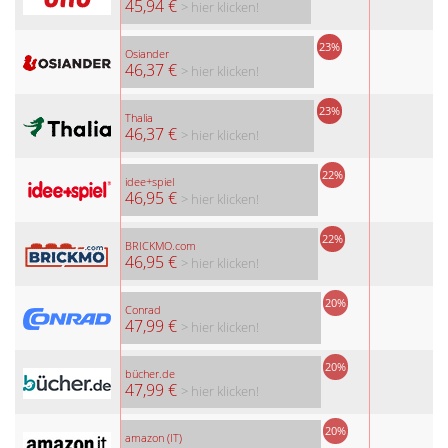
45,94 €
> hier klicken!
23%
Osiander
46,37 €
> hier klicken!
23%
Thalia
46,37 €
> hier klicken!
22%
idee+spiel
46,95 €
> hier klicken!
22%
BRICKMO.com
46,95 €
> hier klicken!
20%
Conrad
47,99 €
> hier klicken!
20%
bücher.de
47,99 €
> hier klicken!
20%
amazon (IT)