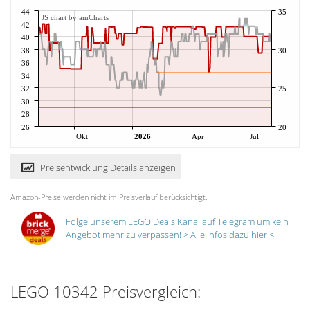
44
35
JS chart by amCharts
42
40
38
30
36
34
32
25
30
28
26
20
Okt
2026
Apr
Jul
Preisentwicklung Details anzeigen
Amazon-Preise werden nicht im Preisverlauf berücksichtigt.
Folge unserem LEGO Deals Kanal auf Telegram um kein
Angebot mehr zu verpassen!
> Alle Infos dazu hier <
LEGO 10342 Preisvergleich: