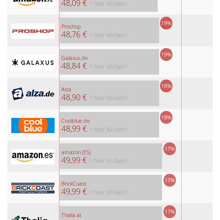
48,09 €
> hier klicken!
19%
Proshop
48,76 €
> hier klicken!
19%
Galaxus.de
48,84 €
> hier klicken!
18%
Alza
48,90 €
> hier klicken!
18%
Coolblue.de
48,99 €
> hier klicken!
17%
amazon (ES)
49,99 €
> hier klicken!
17%
BrickCoast
49,99 €
> hier klicken!
17%
Thalia.at