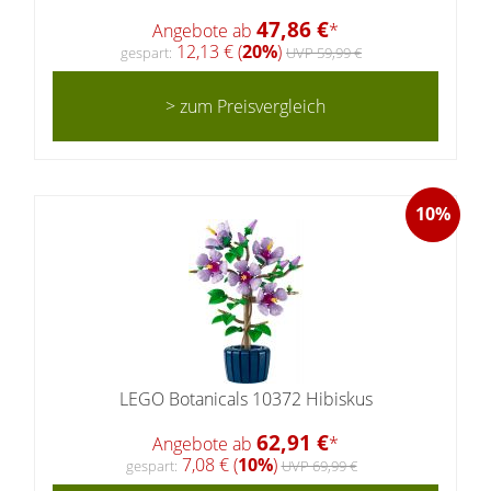
47,86 €
Angebote ab
*
12,13 € (
20%
)
gespart:
UVP 59,99 €
> zum Preisvergleich
10%
LEGO Botanicals 10372 Hibiskus
62,91 €
Angebote ab
*
7,08 € (
10%
)
gespart:
UVP 69,99 €