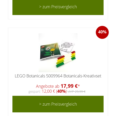
> zum Preisvergleich
40%
LEGO Botanicals 5009964 Botanicals-Kreativset
17,99 €
Angebote ab
*
12,00 € (
40%
)
gespart:
UVP 29,99 €
> zum Preisvergleich