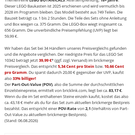
Themenreihe
LEGO BOTANICALS
. Altersempfehlung:
18+ Jahre
.
Dieser LEGO Baukasten ist 2025 erschienen und wird vermutlich bis
2028 im Programm bleiben. Das Modell besteht aus 749 Teilen. Die
Bauzeit beträgt ca. 1 bis 2 Stunden. Die Teile des Sets ohne Anleitung
und Box wiegen ca. 375 Gramm. Die LEGO-Box wiegt insgesamt ca.
656 Gramm. Die unverbindliche Preisempfehlung (UVP) liegt bei
59,99 €.
Wir haben das Set bei 34 Händlern unseres Preisvergleichs gefunden
und die Angebote verglichen. Der niedrigste Preis für das LEGO Set
10342 beträgt jetzt
39,99 €
* (ggf. zzgl. Versand) im brickmerge
Preisvergleich. Das entspricht
5,34 Cent pro Stein
bzw.
10,66 Cent
pro Gramm
. Du sparst dadurch 20,00 € gegenüber der UVP, kaufst
also
33% billiger!
Der
Part-Out-Value (POV)
, also die Summe der durchschnittlichen
Einzelsteinepreise, ermittelt von bricklink.com, liegt bei ca.
83,17 €
.
Wenn du die im Set enthaltenen Steine einzeln kaufst, kostet das also
ca. 43,18 € mehr als du für das Set zum aktuellen brickmerge Bestpreis
bezahlst. Das entspricht einer
POV-Rate
von
2,1
(Verhältnis von Part-
Out-Value zu aktuellem brickmerge Bestpreis).
(Stand: 06.08.2026)