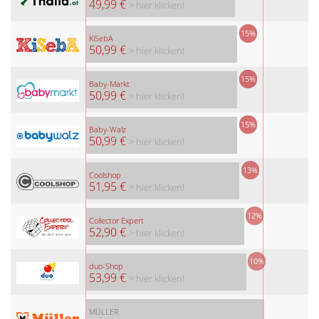
49,99 €
> hier klicken!
15%
KiSebA
50,99 €
> hier klicken!
15%
Baby-Markt
50,99 €
> hier klicken!
15%
Baby-Walz
50,99 €
> hier klicken!
13%
Coolshop
51,95 €
> hier klicken!
12%
Collector Expert
52,90 €
> hier klicken!
10%
duo-Shop
53,99 €
> hier klicken!
MÜLLER