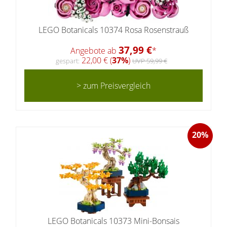
LEGO Botanicals 10374 Rosa Rosenstrauß
37,99 €
Angebote ab
*
22,00 € (
37%
)
gespart:
UVP 59,99 €
> zum Preisvergleich
20%
LEGO Botanicals 10373 Mini-Bonsais