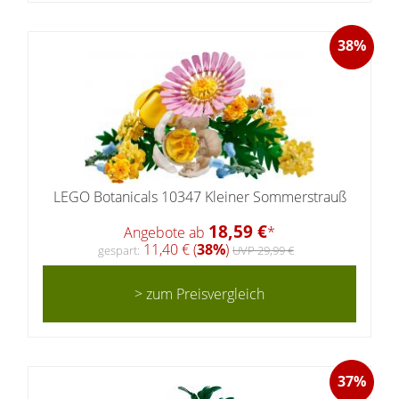
38%
LEGO Botanicals 10347 Kleiner Sommerstrauß
18,59 €
Angebote ab
*
11,40 € (
38%
)
gespart:
UVP 29,99 €
> zum Preisvergleich
37%