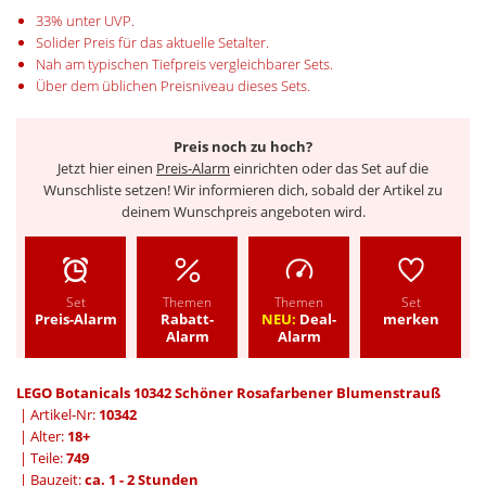
33% unter UVP.
Solider Preis für das aktuelle Setalter.
Nah am typischen Tiefpreis vergleichbarer Sets.
Über dem üblichen Preisniveau dieses Sets.
Preis noch zu hoch?
Jetzt hier einen
Preis-Alarm
einrichten oder das Set auf die
Wunschliste setzen! Wir informieren dich, sobald der Artikel zu
deinem Wunschpreis angeboten wird.
Set
Themen
Themen
Set
Preis-Alarm
Rabatt-
NEU:
Deal-
merken
Alarm
Alarm
LEGO Botanicals 10342 Schöner Rosafarbener Blumenstrauß
| Artikel-Nr:
10342
| Alter:
18+
| Teile:
749
| Bauzeit:
ca. 1 - 2 Stunden