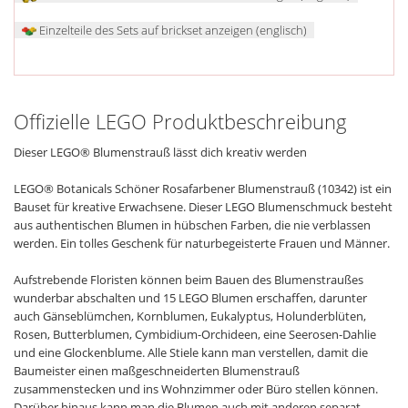
Einzelteile des Sets auf brickset anzeigen (englisch)
Offizielle LEGO Produktbeschreibung
Dieser LEGO® Blumenstrauß lässt dich kreativ werden
LEGO® Botanicals Schöner Rosafarbener Blumenstrauß (10342) ist ein
Bauset für kreative Erwachsene. Dieser LEGO Blumenschmuck besteht
aus authentischen Blumen in hübschen Farben, die nie verblassen
werden. Ein tolles Geschenk für naturbegeisterte Frauen und Männer.
Aufstrebende Floristen können beim Bauen des Blumenstraußes
wunderbar abschalten und 15 LEGO Blumen erschaffen, darunter
auch Gänseblümchen, Kornblumen, Eukalyptus, Holunderblüten,
Rosen, Butterblumen, Cymbidium-Orchideen, eine Seerosen-Dahlie
und eine Glockenblume. Alle Stiele kann man verstellen, damit die
Baumeister einen maßgeschneiderten Blumenstrauß
zusammenstecken und ins Wohnzimmer oder Büro stellen können.
Darüber hinaus kann man die Blumen auch mit anderen separat