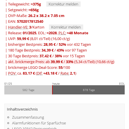
| Teilegewicht:
≈375g
Korrektur melden
| Setgewicht:
≈656g
| OVP-Maße:
26.2 x 38.2 x 7.05 cm
| EAN:
5702017812540
|
Händler-VE:
3
/Karton
Korrektur melden
| Release:
01/2025
, EOL:
≈2028
,
PLC:
≈48 Monate
| UVP:
59,99 €
(8,01 ct/Teil)
(16,00 ct/g)
|
bisheriger Bestpreis:
28,95 €
/
52%
vor 432 Tagen
|
180 Tage Bestpreis:
34,39 €
/
43%
vor 97 Tagen
|
30 Tage Bestpreis:
37,42 €
/
38%
vor 15 Tagen
|
akt. brickmerge Preis: ab
39,99 €
/
33%
(5,34 ct/Teil)
(10,66 ct/g)
| brickmerge LEGO Deal-Score:
55
/100
|
POV:
ca.
83,17 €
(
Dif:
+43,18 €
/
Rate:
2,1
)
01/25
heute
EOL
582 Tage
878 Tage
Inhaltsverzeichnis
Zusammenfassung
Alarmfunktionen für Sparfüchse
LEGO 10342 Preisvergleich