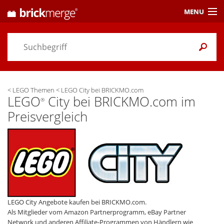
MENU
Preisvergleich
Gutscheine &
Aktuelles
<
LEGO Themen
<
LEGO City bei BRICKMO.com
Themen
/ Händler
LEGO
City bei BRICKMO.com im
®
Preisvergleich
Alarme
& Wunschlisten
Einstellungen
LEGO City Angebote kaufen bei BRICKMO.com.
Als Mitglieder vom Amazon Partnerprogramm, eBay Partner
Network und anderen Affiliate-Programmen von Händlern wie