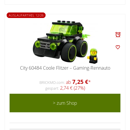
AUSLAUFARTIKEL 12/26
City 60484 Coole Flitzer – Gaming-Rennauto
7,25 €
ab
*
BRICKMO.com:
2,74 € (27%)
gespart:
> zum Shop