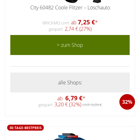
City 60482 Coole Flitzer – Löschauto
7,25 €
ab
*
BRICKMO.com:
2,74 € (27%)
gespart:
> zum Shop
alle Shops:
6,79 €
ab
*
32%
3,20 € (32%)
gespart:
UVP 9,99 €
30-TAGE-BESTPREIS