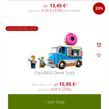
13,45 €
ab
*
33%
6,54 € (33%)
gespart:
UVP 19,99 €
AUSLAUFARTIKEL 07/26
City 60452 Donut Truck
15,95 €
ab
*
BRICKMO.com:
4,04 € (20%)
gespart:
> zum Shop