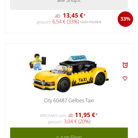
13,45 €
ab
*
33%
6,54 € (33%)
gespart:
UVP 19,99 €
City 60487 Gelbes Taxi
11,95 €
ab
*
BRICKMO.com:
3,04 € (20%)
gespart:
> zum Shop