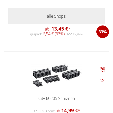
alle Shops:
13,45 €
ab
*
33%
6,54 € (33%)
gespart:
UVP 19,99 €
City 60205 Schienen
14,99 €
ab
*
BRICKMO.com: