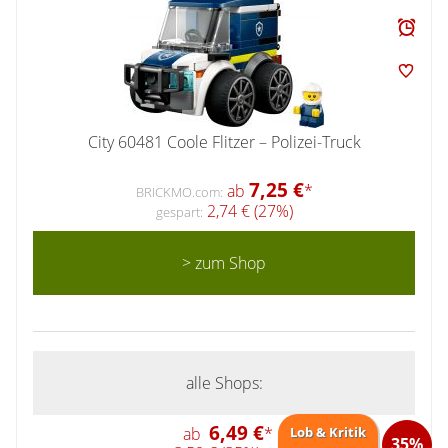
City 60481 Coole Flitzer – Polizei-Truck
7,25 €
ab
*
BRICKMO.com:
2,74 € (27%)
gespart:
> zum Shop
alle Shops:
6,49 €
ab
*
Lob & Kritik
35%