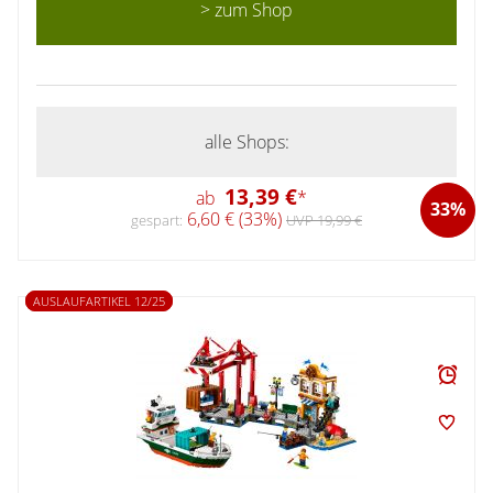
> zum Shop
alle Shops:
13,39 €
ab
*
33%
6,60 € (33%)
gespart:
UVP 19,99 €
AUSLAUFARTIKEL 12/25