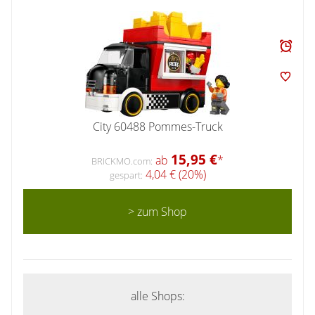
City 60488 Pommes-Truck
15,95 €
ab
*
BRICKMO.com:
4,04 € (20%)
gespart:
> zum Shop
alle Shops: