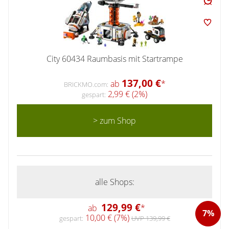
City 60434 Raumbasis mit Startrampe
137,00 €
ab
*
BRICKMO.com:
2,99 € (2%)
gespart:
> zum Shop
alle Shops:
129,99 €
ab
*
7%
10,00 € (7%)
gespart:
UVP 139,99 €