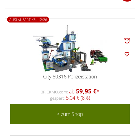
AUSLAUFARTIKEL 12/26
City 60316 Polizeistation
59,95 €
ab
*
BRICKMO.com:
5,04 € (8%)
gespart:
> zum Shop