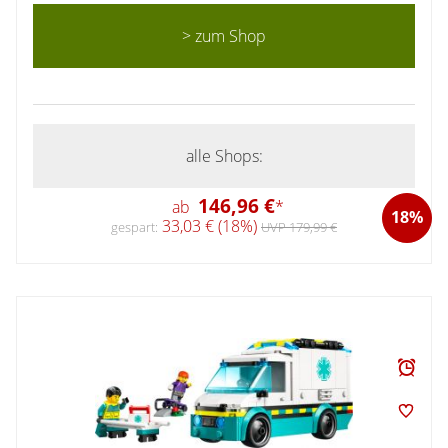
> zum Shop
alle Shops:
146,96 €
ab
*
18%
33,03 € (18%)
gespart:
UVP 179,99 €