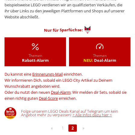
beispielsweise LEGO verdienen wir an qualifizierten Verkäufen, die
ihr über Links zu den jeweiligen Plattformen und Shops auf unserer
Website abschließt.
Nur für
Sparfüchse:
Themen
Themen
Rabatt-Alarm
NEU:
Deal-Alarm
Du kannst eine
Erinnerungs-Mail
einrichten.
Wir informieren Dich, sobald ein LEGO City Artikel zu Deinem
Wunschrabatt angeboten wird.
Oder du nutzt den neuen
Deal-Alarm
: Wir melden dir Sets, sobald sie
einen richtig guten
Deal-Score
erreichen.
Folge unserem LEGO Deals Kanal auf Telegram um kein
Angebot mehr zu verpassen!
> Alle Infos dazu hier <
«
1
2
»