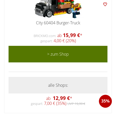
City 60404 Burger-Truck
15,99 €
ab
*
BRICKMO.com:
4,00 € (20%)
gespart:
> zum Shop
alle Shops:
12,99 €
ab
*
35%
7,00 € (35%)
gespart:
UVP 19,99 €