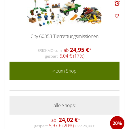
City 60353 Tierrettungsmissionen
24,95 €
ab
*
BRICKMO.com:
5,04 € (17%)
gespart:
> zum Shop
alle Shops:
24,02 €
ab
*
20%
5,97 € (20%)
gespart:
UVP 29,99 €