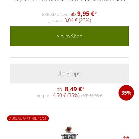
9,95 €
ab
*
BRICKMO.com:
3,04 € (23%)
gespart:
> zum Shop
alle Shops:
8,49 €
ab
*
35%
4,50 € (35%)
gespart:
UVP 12,99 €
AUSLAUFARTIKEL 12/25