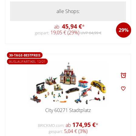
alle Shops:
45,94 €
ab
*
29%
19,05 € (29%)
gespart:
UVP 64,99 €
30-TAGE-BESTPREIS
AUSLAUFARTIKEL 12/21
City 60271 Stadtplatz
174,95 €
ab
*
BRICKMO.com:
5,04 € (3%)
gespart: