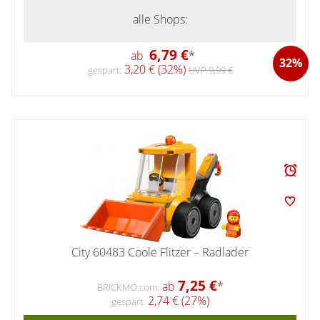
alle Shops:
6,79 €
ab
*
32%
3,20 € (32%)
gespart:
UVP 9,99 €
City 60483 Coole Flitzer – Radlader
7,25 €
ab
*
BRICKMO.com:
2,74 € (27%)
gespart: