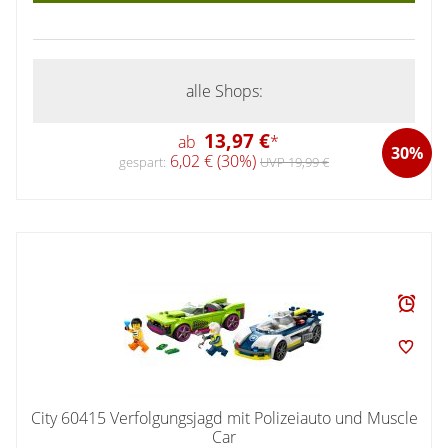
alle Shops:
13,97 €
ab
*
30%
6,02 € (30%)
gespart:
UVP 19,99 €
City 60415 Verfolgungsjagd mit Polizeiauto und Muscle
Car