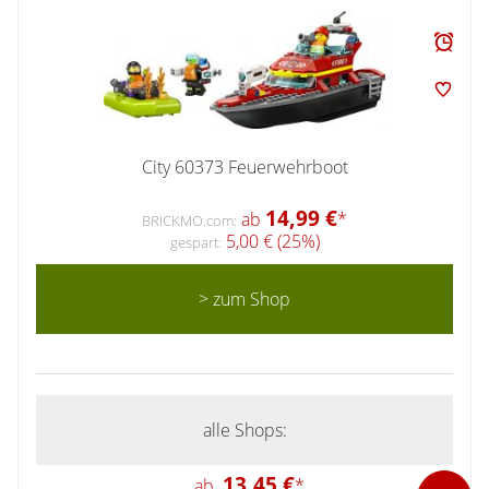
City 60373 Feuerwehrboot
14,99 €
ab
*
BRICKMO.com:
5,00 € (25%)
gespart:
> zum Shop
alle Shops:
13,45 €
ab
*