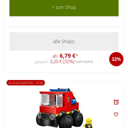
> zum Shop
alle Shops:
6,79 €
ab
*
32%
3,20 € (32%)
gespart:
UVP 9,99 €
AUSLAUFARTIKEL 12/26