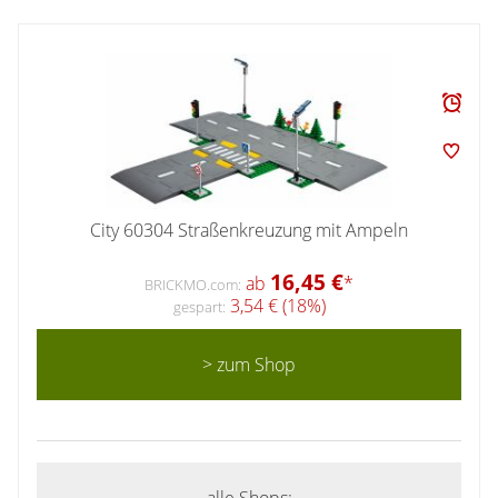
City 60304 Straßenkreuzung mit Ampeln
16,45 €
ab
*
BRICKMO.com:
3,54 € (18%)
gespart:
> zum Shop
alle Shops: