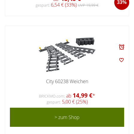
33%
6,54 € (33%)
gespart:
UVP 19,99 €
City 60238 Weichen
14,99 €
ab
*
BRICKMO.com:
5,00 € (25%)
gespart:
> zum Shop