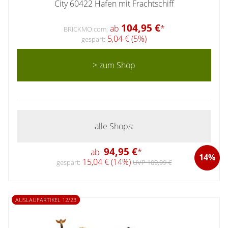
City 60422 Hafen mit Frachtschiff
104,95 €
ab
*
BRICKMO.com:
5,04 € (5%)
gespart:
> zum Shop
alle Shops:
94,95 €
ab
*
14%
15,04 € (14%)
gespart:
UVP 109,99 €
AUSLAUFARTIKEL 12/23