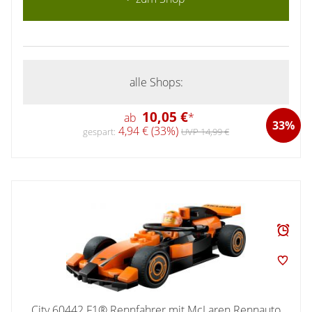
alle Shops:
10,05 €
ab
*
33%
4,94 € (33%)
gespart:
UVP 14,99 €
City 60442 F1® Rennfahrer mit McLaren Rennauto