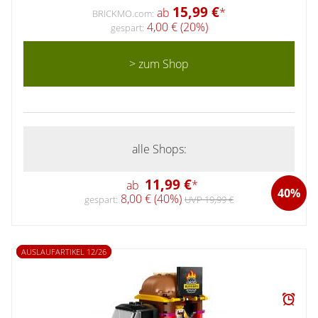
15,99 €
ab
*
BRICKMO.com:
4,00 € (20%)
gespart:
> zum Shop
alle Shops:
11,99 €
ab
*
40%
8,00 € (40%)
gespart:
UVP 19,99 €
AUSLAUFARTIKEL 12/26