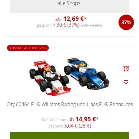
alle Shops:
12,69 €
ab
*
37%
7,30 € (37%)
gespart:
UVP 19,99 €
AUSLAUFARTIKEL 12/26
City 60464 F1® Williams Racing und Haas F1® Rennautos
14,95 €
ab
*
BRICKMO.com:
5,04 € (25%)
gespart: