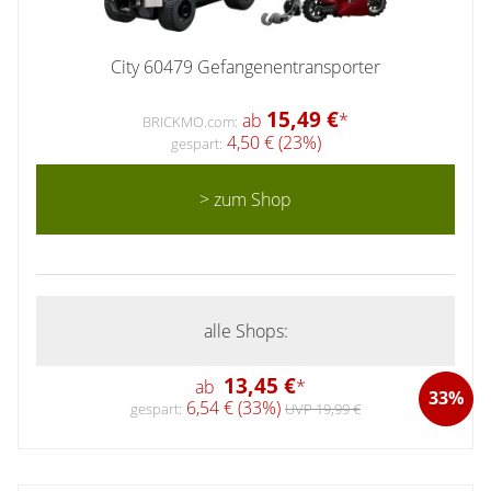
City 60479 Gefangenentransporter
15,49 €
ab
*
BRICKMO.com:
4,50 € (23%)
gespart:
> zum Shop
alle Shops:
13,45 €
ab
*
33%
6,54 € (33%)
gespart:
UVP 19,99 €