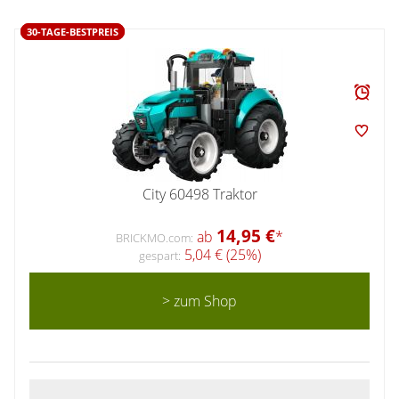
30-TAGE-BESTPREIS
City 60498 Traktor
14,95 €
ab
*
BRICKMO.com:
5,04 € (25%)
gespart:
> zum Shop