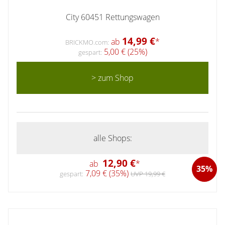
City 60451 Rettungswagen
14,99 €
ab
*
BRICKMO.com:
5,00 € (25%)
gespart:
> zum Shop
alle Shops:
12,90 €
ab
*
35%
7,09 € (35%)
gespart:
UVP 19,99 €