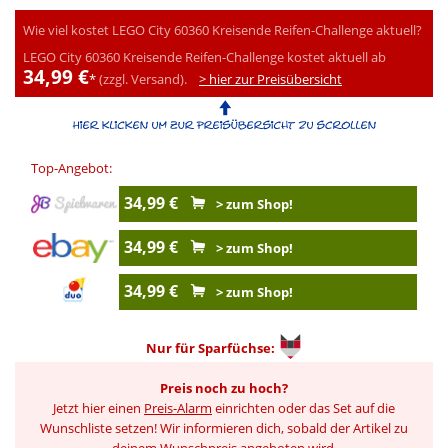
Wie viel kostet LEGO City 60360 Kreisende Reifen-Challenge aktuell?
LEGO City 60360 Kreisende Reifen-Challenge kostet aktuell ab
34,99 €
*
(zzgl. Versand).
> hier zur Preisübersicht
Top-Angebot:
34,99 €
> zum Shop!
34,99 €
> zum Shop!
34,99 €
> zum Shop!
Nur für
Sparfüchse:
Preis noch zu hoch?
Jetzt hier einen
Preis-Alarm
einrichten oder das Set auf die
Wunschliste setzen! Wir informieren dich, sobald der Artikel zu