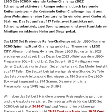
LEGO City 60360 Kreisende Reifen-Challenge (2023)
Schwungrad aktivieren, Rampe nehmen, durch kreisende
Reifen springen – die Kreisende Reifen-Challenge macht aus
dem Wohnzimmer eine Stuntarena für ein oder zwei Kinder ab
6 Jahren. Das Set umfasst 117 Teile, zwei Stuntbikes mit
Schwungradantrieb, zwei Sprungrampen und zwei Stuntfahrer-
Minifiguren inklusive Helm und Siegerpokal.
Das
LEGO Set Kreisende Reifen-Challenge
mit der LEGO-Nummer
60360 Spinning Stunt Challenge
gehört zur Themenreihe
LEGO
CITY
. Altersempfehlung:
6+ Jahre
. Dieser LEGO Baukasten ist 2023
erschienen und ist seit Ende Dezember 2023 offiziell aus dem LEGO-
Programm (EOL = End of Life). Das Set enthält 2 Minifiguren, von
denen 2 exklusiv nur in diesem Set enthalten sind. Das Modell besteht
aus 117 Teilen. Die Bauzeit beträgt weniger als eine Stunde. Die Teile
des Sets ohne Anleitung und Box wiegen ca. 184 Gramm. Die LEGO-
Box wiegt insgesamt ca. 374 Gramm. Die unverbindliche
Preisempfehlung (UVP) liegt bei 34,99 €.
Wir haben das Set bei 3 Händlern unseres Preisvergleichs gefunden
und die Angebote verglichen. Der niedrigste Preis für das LEGO Set
60360 beträgt jetzt
34,99 €
* (ggf. zzgl. Versand) im brickmerge
Preisvergleich. Das entspricht
29,91 Cent pro Stein
bzw.
19,02 Cent