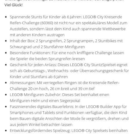
Viel Glück!
Spannende Stunts für Kinder ab 6 Jahren: LEGO® City Kreisende
Reifen-Challenge (60360) ist nicht nur ein spektakuläres Modell zum
Ausstellen, sondern lässt dein Kind auch spannende Wettbewerbe
mit anderen Kindern austragen
Inhalt der Box: 2 Sprungreifen, 2 Sprungrampen, 2 Stuntbikes mit
Schwungrad und 2 Stuntfahrer-Minifiguren
Besondere Funktionen: Für eine noch kniffligere Challenge lassen
die Spieler die beiden Sprungreifen kreisen
Geschenk für jeden Anlass: Dieses LEGO® City StuntzSpielset eignet
sich als Geburtstags-, Weihnachts- oder Überraschungsgeschenk für
Kinder und Stuntfans ab 6 Jahren
Abmessungen: Mit verriegelten Ringen ist die Kreisende Reifen-
Challenge 20 cm hoch, 26 cm breit und 39 cm tief
LEGO® Minifiguren-Zubehör: Dieses Set beinhaltet einen
Minifiguren-Helm und einen Siegerpokal
Faszinierendes digitales Bauerlebnis: In der LEGO® Builder App für
Smartphones und Tablets sind Funktionen verfügbar, die dein Kind
beim Bauen digitale Ansichten der Mode lle vergrößern, drehen und
aus jedem Winkel betrachten lassen
Entwicklungsförderndes Spielzeug: LEGO® City Spielsets beinhalten