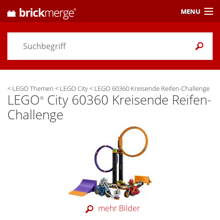
MENU
Preisvergleich
Gutscheine &
Aktuelles
<
LEGO Themen
<
LEGO City
<
LEGO 60360 Kreisende Reifen-Challenge
Themen
/ Händler
LEGO
City 60360 Kreisende Reifen-
®
Challenge
Alarme
& Wunschlisten
Einstellungen
mehr Bilder