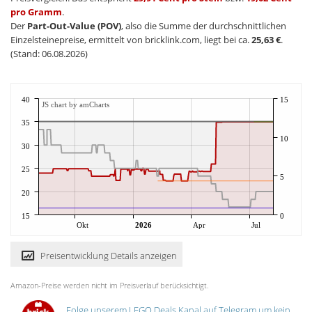
pro Gramm
.
Der
Part-Out-Value (POV)
, also die Summe der durchschnittlichen
Einzelsteinepreise, ermittelt von bricklink.com, liegt bei ca.
25,63 €
.
(Stand: 06.08.2026)
40
15
JS chart by amCharts
35
10
30
25
5
20
15
0
Okt
2026
Apr
Jul
Preisentwicklung Details anzeigen
Amazon-Preise werden nicht im Preisverlauf berücksichtigt.
Folge unserem LEGO Deals Kanal auf Telegram um kein