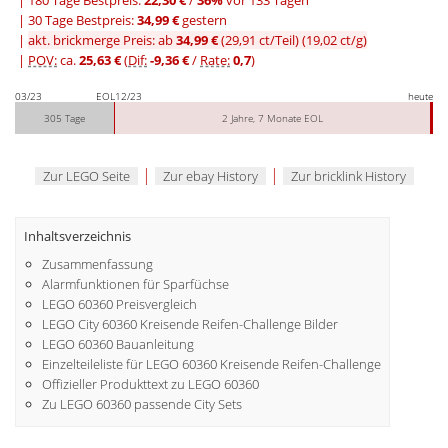
|
30 Tage Bestpreis:
34,99 €
gestern
|
akt. brickmerge Preis: ab
34,99 €
(29,91 ct/Teil)
(19,02 ct/g)
|
POV:
ca.
25,63 €
(
Dif:
-9,36 €
/
Rate:
0,7
)
03/23
EOL
12/23
heute
305 Tage
2 Jahre, 7 Monate EOL
|
|
Zur LEGO Seite
Zur ebay History
Zur bricklink History
Inhaltsverzeichnis
Zusammenfassung
Alarmfunktionen für Sparfüchse
LEGO 60360 Preisvergleich
LEGO City 60360 Kreisende Reifen-Challenge Bilder
LEGO 60360 Bauanleitung
Einzelteileliste für LEGO 60360 Kreisende Reifen-Challenge
Offizieller Produkttext zu LEGO 60360
Zu LEGO 60360 passende City Sets