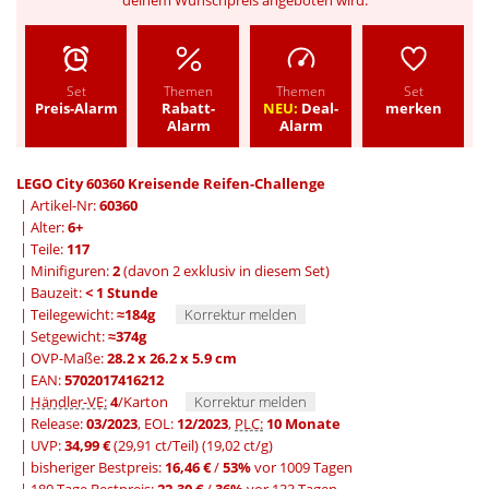
deinem Wunschpreis angeboten wird.
Set
Themen
Themen
Set
Preis-Alarm
Rabatt-
NEU:
Deal-
merken
Alarm
Alarm
LEGO City 60360 Kreisende Reifen-Challenge
| Artikel-Nr:
60360
| Alter:
6+
| Teile:
117
| Minifiguren:
2
(davon 2 exklusiv in diesem Set)
| Bauzeit:
< 1 Stunde
| Teilegewicht:
≈184g
Korrektur melden
| Setgewicht:
≈374g
| OVP-Maße:
28.2 x 26.2 x 5.9 cm
| EAN:
5702017416212
|
Händler-VE:
4
/Karton
Korrektur melden
| Release:
03/2023
, EOL:
12/2023
,
PLC:
10 Monate
| UVP:
34,99 €
(29,91 ct/Teil)
(19,02 ct/g)
|
bisheriger Bestpreis:
16,46 €
/
53%
vor 1009 Tagen
|
180 Tage Bestpreis:
22,30 €
/
36%
vor 133 Tagen