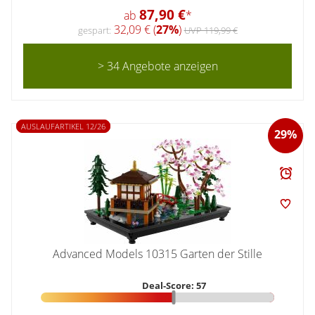
87,90 €
ab
*
32,09 € (
27%
)
gespart:
UVP 119,99 €
> 34 Angebote anzeigen
AUSLAUFARTIKEL 12/26
29%
Advanced Models 10315 Garten der Stille
Deal-Score: 57