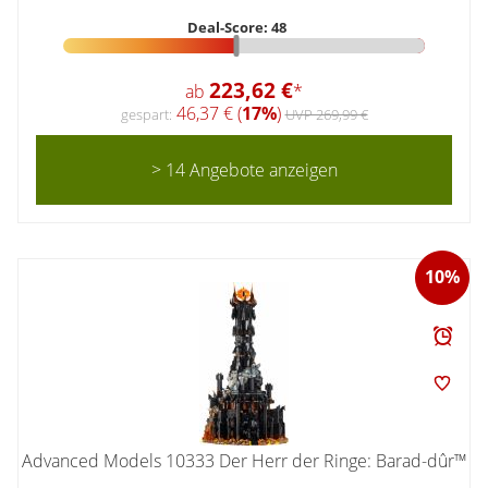
Deal-Score: 48
223,62 €
ab
*
46,37 € (
17%
)
gespart:
UVP 269,99 €
> 14 Angebote anzeigen
10%
Advanced Models 10333 Der Herr der Ringe: Barad-dûr™