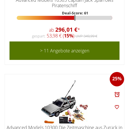
Piratenschiff
Deal-Score: 61
296,01 €
ab
*
53,98 € (
15%
)
gespart:
UVP 349,99 €
> 11 Angebote anzeigen
25%
Advanced Models 10300 Die Zeitmaschine aus Zurück in