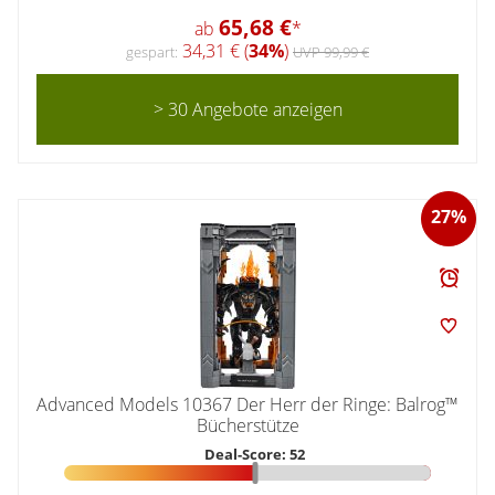
65,68 €
ab
*
34,31 € (
34%
)
gespart:
UVP 99,99 €
> 30 Angebote anzeigen
27%
Advanced Models 10367 Der Herr der Ringe: Balrog™
Bücherstütze
Deal-Score: 52