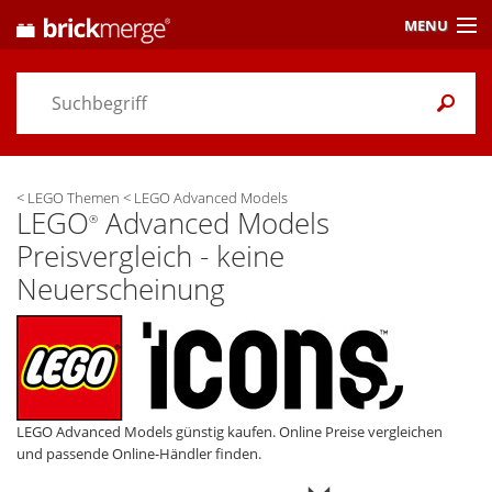
MENU
Preisvergleich
Gutscheine &
Aktuelles
<
LEGO Themen
<
LEGO Advanced Models
Themen
/ Händler
LEGO
Advanced Models
®
Preisvergleich - keine
Alarme
& Wunschlisten
Neuerscheinung
Einstellungen
LEGO Advanced Models günstig kaufen. Online Preise vergleichen
und passende Online-Händler finden.