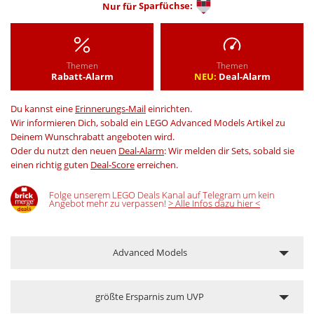
Nur für
Sparfüchse:
Themen
Themen
Rabatt-Alarm
NEU:
Deal-Alarm
Du kannst eine
Erinnerungs-Mail
einrichten.
Wir informieren Dich, sobald ein LEGO Advanced Models Artikel zu
Deinem Wunschrabatt angeboten wird.
Oder du nutzt den neuen
Deal-Alarm
: Wir melden dir Sets, sobald sie
einen richtig guten
Deal-Score
erreichen.
Folge unserem LEGO Deals Kanal auf Telegram um kein
Angebot mehr zu verpassen!
> Alle Infos dazu hier <
Advanced Models
größte Ersparnis zum UVP