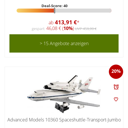
Deal-Score: 40
413,91 €
ab
*
46,08 € (
10%
)
gespart:
UVP 459,99 €
> 15 Angebote anzeigen
20%
Advanced Models 10360 Spaceshuttle-Transport-Jumbo