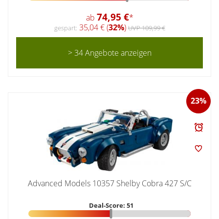
74,95 €
ab
*
35,04 € (
32%
)
gespart:
UVP 109,99 €
> 34 Angebote anzeigen
23%
Advanced Models 10357 Shelby Cobra 427 S/C
Deal-Score: 51