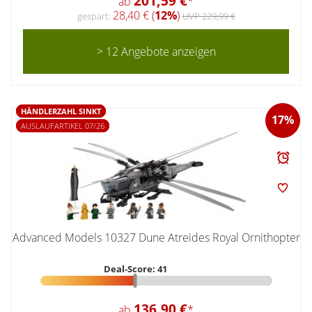
201,59 €
ab
*
28,40 € (
12%
)
gespart:
UVP 229,99 €
> 12 Angebote anzeigen
HÄNDLERZAHL SINKT
17%
AUSLAUFARTIKEL 07/26
Advanced Models 10327 Dune Atreides Royal Ornithopter
Deal-Score: 41
136,90 €
ab
*