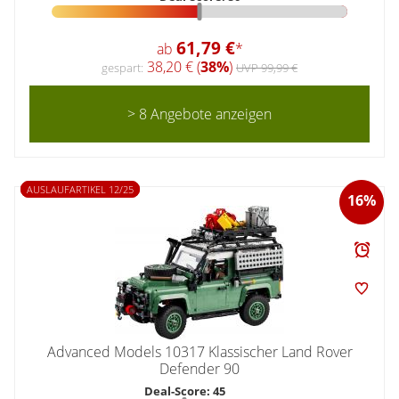
61,79 €
ab
*
38,20 € (
38%
)
gespart:
UVP 99,99 €
> 8 Angebote anzeigen
AUSLAUFARTIKEL 12/25
16%
Advanced Models 10317 Klassischer Land Rover
Defender 90
Deal-Score: 45