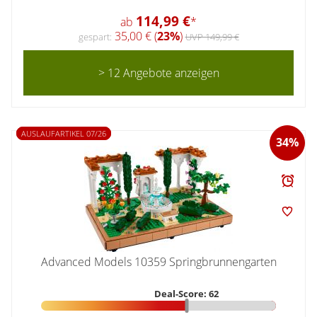
114,99 €
ab
*
35,00 € (
23%
)
gespart:
UVP 149,99 €
> 12 Angebote anzeigen
AUSLAUFARTIKEL 07/26
34%
Advanced Models 10359 Springbrunnengarten
Deal-Score: 62