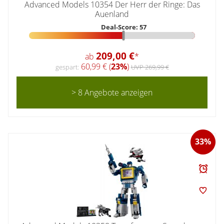
Advanced Models 10354 Der Herr der Ringe: Das
Auenland
Deal-Score: 57
209,00 €
ab
*
60,99 € (
23%
)
gespart:
UVP 269,99 €
> 8 Angebote anzeigen
33%