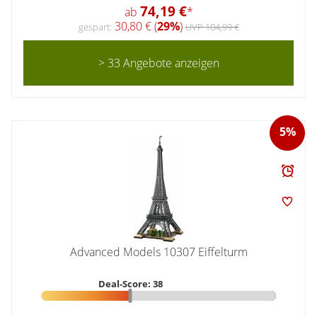
74,19 €
ab
*
30,80 € (
29%
)
gespart:
UVP 104,99 €
> 33 Angebote anzeigen
5%
Advanced Models 10307 Eiffelturm
Deal-Score: 38