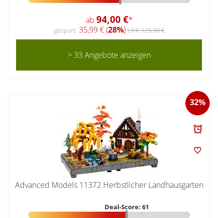
94,00 €
ab
*
35,99 € (
28%
)
gespart:
UVP 129,99 €
> 33 Angebote anzeigen
32%
Advanced Models 11372 Herbstlicher Landhausgarten
Deal-Score: 61