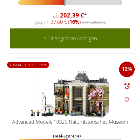
202,39 €
ab
*
37,60 € (
16%
)
gespart:
UVP 239,99 €
> 13 Angebote anzeigen
AUSLAUFARTIKEL 12/26
12%
Advanced Models 10326 Naturhistorisches Museum
Deal-Score: 47