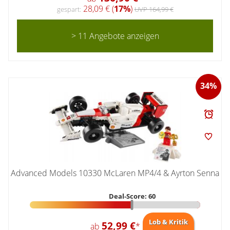
28,09 € (
17%
)
gespart:
UVP 164,99 €
> 11 Angebote anzeigen
34%
Advanced Models 10330 McLaren MP4/4 & Ayrton Senna
Deal-Score: 60
Lob & Kritik
52,99 €
ab
*