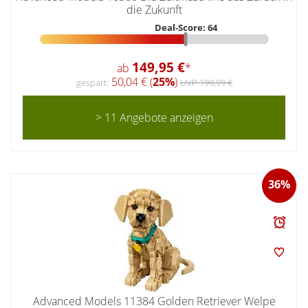
die Zukunft
Deal-Score: 64
149,95 €
ab
*
50,04 € (
25%
)
gespart:
UVP 199,99 €
> 11 Angebote anzeigen
36%
Advanced Models 11384 Golden Retriever Welpe