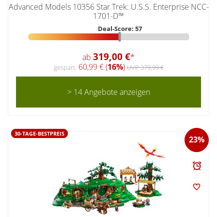
Advanced Models 10356 Star Trek: U.S.S. Enterprise NCC-
1701-D™
Deal-Score: 57
319,00 €
ab
*
60,99 € (
16%
)
gespart:
UVP 379,99 €
> 14 Angebote anzeigen
30-TAGE-BESTPREIS
23%