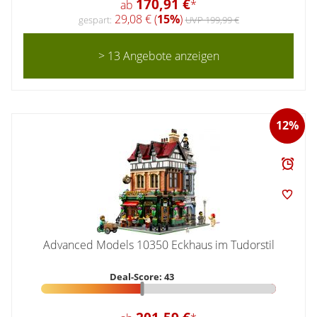
170,91 €
ab
*
29,08 € (
15%
)
gespart:
UVP 199,99 €
> 13 Angebote anzeigen
12%
Advanced Models 10350 Eckhaus im Tudorstil
Deal-Score: 43