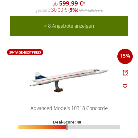
599,99 €
ab
*
30,00 € (
5%
)
gespart:
UVP 629,99 €
> 8 Angebote anzeigen
30-TAGE-BESTPREIS
15%
Advanced Models 10318 Concorde
Deal-Score: 48