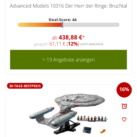
Advanced Models 10316 Der Herr der Ringe: Bruchtal
Deal-Score: 44
438,88 €
ab
*
61,11 € (
12%
)
gespart:
UVP 499,99 €
> 19 Angebote anzeigen
30-TAGE-BESTPREIS
16%