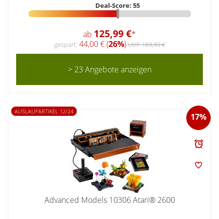
Deal-Score: 55
125,99 €
ab
*
44,00 € (
26%
)
gespart:
UVP 169,99 €
> 23 Angebote anzeigen
AUSLAUFARTIKEL 12/24
17%
Advanced Models 10306 Atari® 2600