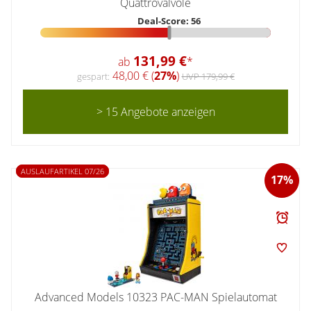
Quattrovalvole
Deal-Score: 56
131,99 €
ab
*
48,00 € (
27%
)
gespart:
UVP 179,99 €
> 15 Angebote anzeigen
AUSLAUFARTIKEL 07/26
17%
Advanced Models 10323 PAC-MAN Spielautomat