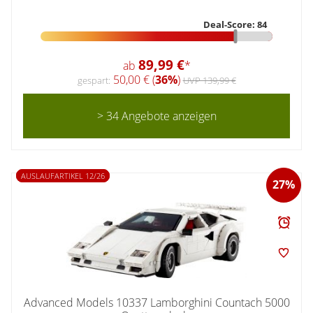
Deal-Score: 84
89,99 €
ab
*
50,00 € (
36%
)
gespart:
UVP 139,99 €
> 34 Angebote anzeigen
AUSLAUFARTIKEL 12/26
27%
Advanced Models 10337 Lamborghini Countach 5000