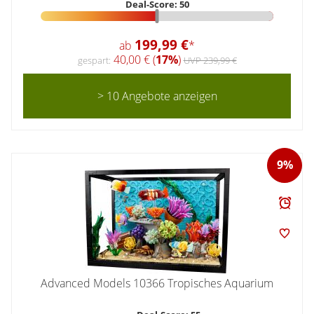
Deal-Score: 50
199,99 €
ab
*
40,00 € (
17%
)
gespart:
UVP 239,99 €
> 10 Angebote anzeigen
9%
Advanced Models 10366 Tropisches Aquarium