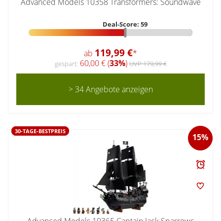
Advanced Models 10358 Transformers: Soundwave
Deal-Score: 59
119,99 €
ab
*
60,00 € (
33%
)
gespart:
UVP 179,99 €
> 34 Angebote anzeigen
30-TAGE-BESTPREIS
15%
Advanced Models 10365 Captain Jack Sparrows