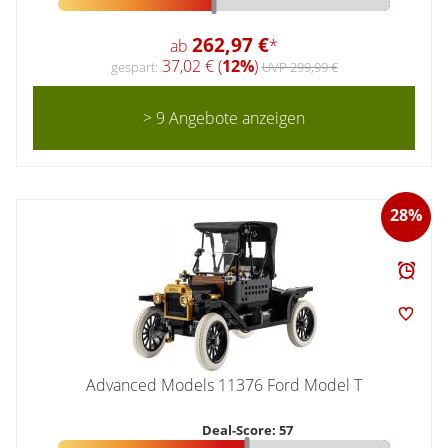
262,97 €
ab
*
37,02 € (
12%
)
gespart:
UVP 299,99 €
> 9 Angebote anzeigen
28%
Advanced Models 11376 Ford Model T
Deal-Score: 57