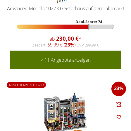
Advanced Models 10273 Geisterhaus auf dem Jahrmarkt
Deal-Score: 74
230,00 €
ab
*
69,99 € (
23%
)
gespart:
UVP 299,99 €
> 11 Angebote anzeigen
AUSLAUFARTIKEL 12/23
23%