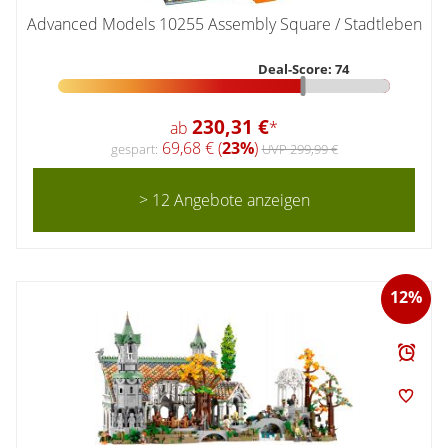
Advanced Models 10255 Assembly Square / Stadtleben
Deal-Score: 74
230,31 €
ab
*
69,68 € (
23%
)
gespart:
UVP 299,99 €
> 12 Angebote anzeigen
12%