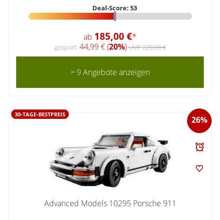
Deal-Score: 53
185,00 €
ab
*
44,99 € (
20%
)
gespart:
UVP 229,99 €
> 9 Angebote anzeigen
30-TAGE-BESTPREIS
26%
Advanced Models 10295 Porsche 911