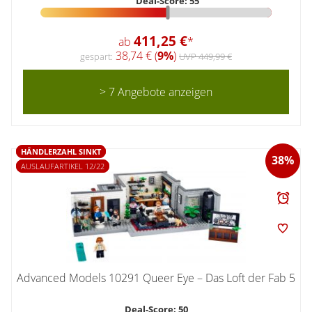
Deal-Score: 55
411,25 €
ab
*
38,74 € (
9%
)
gespart:
UVP 449,99 €
> 7 Angebote anzeigen
HÄNDLERZAHL SINKT
38%
AUSLAUFARTIKEL 12/22
Advanced Models 10291 Queer Eye – Das Loft der Fab 5
Deal-Score: 50