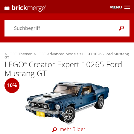
MENU
Preisvergleich
Gutscheine &
Aktuelles
<
LEGO Themen
<
LEGO Advanced Models
<
LEGO 10265 Ford Mustang
Themen
/ Händler
GT
LEGO
Creator Expert 10265 Ford
®
Alarme
& Wunschlisten
Mustang GT
Einstellungen
10%
mehr Bilder