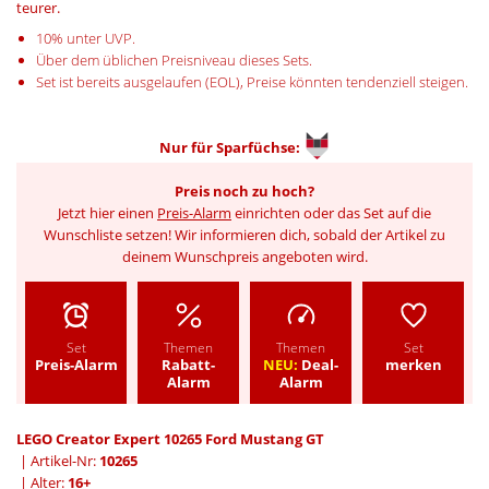
teurer.
10% unter UVP.
Über dem üblichen Preisniveau dieses Sets.
Set ist bereits ausgelaufen (EOL), Preise könnten tendenziell steigen.
Nur für
Sparfüchse:
Preis noch zu hoch?
Jetzt hier einen
Preis-Alarm
einrichten oder das Set auf die
Wunschliste setzen! Wir informieren dich, sobald der Artikel zu
deinem Wunschpreis angeboten wird.
Set
Themen
Themen
Set
Preis-Alarm
Rabatt-
NEU:
Deal-
merken
Alarm
Alarm
LEGO Creator Expert 10265 Ford Mustang GT
| Artikel-Nr:
10265
| Alter:
16+