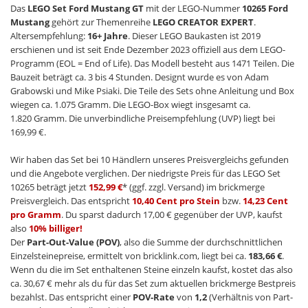
Das
LEGO Set Ford Mustang GT
mit der LEGO-Nummer
10265 Ford
Mustang
gehört zur Themenreihe
LEGO CREATOR EXPERT
.
Altersempfehlung:
16+ Jahre
. Dieser LEGO Baukasten ist 2019
erschienen und ist seit Ende Dezember 2023 offiziell aus dem LEGO-
Programm (EOL = End of Life). Das Modell besteht aus 1471 Teilen. Die
Bauzeit beträgt ca. 3 bis 4 Stunden. Designt wurde es von Adam
Grabowski und Mike Psiaki. Die Teile des Sets ohne Anleitung und Box
wiegen ca. 1.075 Gramm. Die LEGO-Box wiegt insgesamt ca.
1.820 Gramm. Die unverbindliche Preisempfehlung (UVP) liegt bei
169,99 €.
Wir haben das Set bei 10 Händlern unseres Preisvergleichs gefunden
und die Angebote verglichen. Der niedrigste Preis für das LEGO Set
10265 beträgt jetzt
152,99 €
* (ggf. zzgl. Versand) im brickmerge
Preisvergleich. Das entspricht
10,40 Cent pro Stein
bzw.
14,23 Cent
pro Gramm
. Du sparst dadurch 17,00 € gegenüber der UVP, kaufst
also
10% billiger!
Der
Part-Out-Value (POV)
, also die Summe der durchschnittlichen
Einzelsteinepreise, ermittelt von bricklink.com, liegt bei ca.
183,66 €
.
Wenn du die im Set enthaltenen Steine einzeln kaufst, kostet das also
ca. 30,67 € mehr als du für das Set zum aktuellen brickmerge Bestpreis
bezahlst. Das entspricht einer
POV-Rate
von
1,2
(Verhältnis von Part-