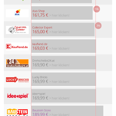
5%
duo-Shop
161,75 €
> hier klicken!
3%
Collector Expert
165,00 €
> hier klicken!
kaufland.de
169,03 €
> hier klicken!
Drehscheibe24.at
169,90 €
> hier klicken!
Lucky Bricks
169,99 €
> hier klicken!
idee+spiel
169,99 €
> hier klicken!
Baustein Store
189,99 €
> hier klicken!