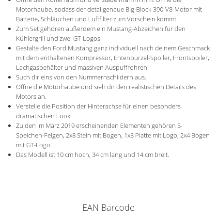
Motorhaube, sodass der detailgenaue Big-Block-390-V8-Motor mit
Batterie, Schläuchen und Luftfilter zum Vorschein kommt.
Zum Set gehören außerdem ein Mustang-Abzeichen für den
Kühlergrill und zwei GT-Logos.
Gestalte den Ford Mustang ganz individuell nach deinem Geschmack
mit dem enthaltenen Kompressor, Entenbürzel-Spoiler, Frontspoiler,
Lachgasbehälter und massiven Auspuffrohren.
Such dir eins von den Nummernschildern aus.
Öffne die Motorhaube und sieh dir den realistischen Details des
Motors an.
Verstelle die Position der Hinterachse für einen besonders
dramatischen Look!
Zu den im März 2019 erscheinenden Elementen gehören 5-
Speichen-Felgen, 2x8 Stein mit Bogen, 1x3 Platte mit Logo, 2x4 Bogen
mit GT-Logo.
Das Modell ist 10 cm hoch, 34 cm lang und 14 cm breit.
EAN Barcode