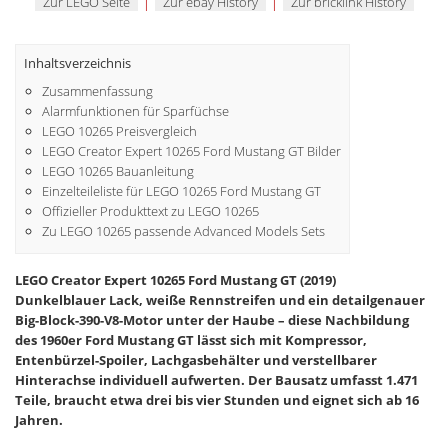
|
|
Zur LEGO Seite
Zur ebay History
Zur bricklink History
Inhaltsverzeichnis
Zusammenfassung
Alarmfunktionen für Sparfüchse
LEGO 10265 Preisvergleich
LEGO Creator Expert 10265 Ford Mustang GT Bilder
LEGO 10265 Bauanleitung
Einzelteileliste für LEGO 10265 Ford Mustang GT
Offizieller Produkttext zu LEGO 10265
Zu LEGO 10265 passende Advanced Models Sets
LEGO Creator Expert 10265 Ford Mustang GT (2019)
Dunkelblauer Lack, weiße Rennstreifen und ein detailgenauer
Big-Block-390-V8-Motor unter der Haube – diese Nachbildung
des 1960er Ford Mustang GT lässt sich mit Kompressor,
Entenbürzel-Spoiler, Lachgasbehälter und verstellbarer
Hinterachse individuell aufwerten. Der Bausatz umfasst 1.471
Teile, braucht etwa drei bis vier Stunden und eignet sich ab 16
Jahren.