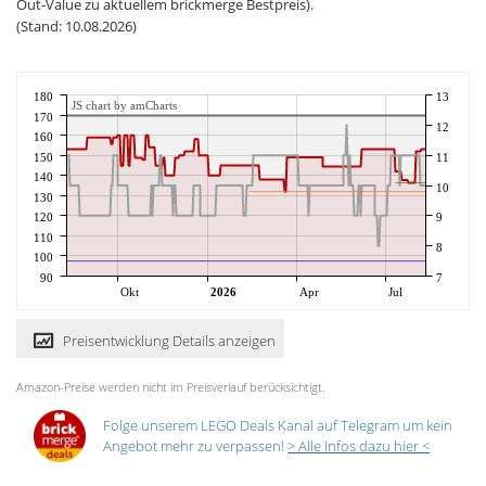
Out-Value zu aktuellem brickmerge Bestpreis).
(Stand: 10.08.2026)
180
13
JS chart by amCharts
170
12
160
150
11
140
10
130
120
9
110
8
100
90
7
Okt
2026
Apr
Jul
Preisentwicklung Details anzeigen
Amazon-Preise werden nicht im Preisverlauf berücksichtigt.
Folge unserem LEGO Deals Kanal auf Telegram um kein
Angebot mehr zu verpassen!
> Alle Infos dazu hier <