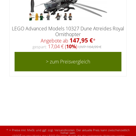
LEGO Advanced Models 10327 Dune Atreides Royal
Ornithopter
147,95 €
Angebote ab
*
17,04 € (
10%
)
gespart:
UVP 164,99 €
> zum Preisvergleich
* = Preise inkl. MwSt. und ggf. zzgl. Versandkosten. Der aktuelle Preis kann zwischenzeitlich
höher sein.
®
LEGO
ist eine Marke der LEGO Gruppe, durch die die vorliegende Webseite weder