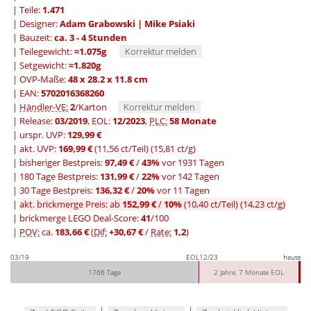
| Teile:
1.471
| Designer:
Adam Grabowski | Mike Psiaki
| Bauzeit:
ca. 3 - 4 Stunden
| Teilegewicht:
≈1.075g
Korrektur melden
| Setgewicht:
≈1.820g
| OVP-Maße:
48 x 28.2 x 11.8 cm
| EAN:
5702016368260
|
Händler-VE:
2
/Karton
Korrektur melden
| Release:
03/2019
, EOL:
12/2023
,
PLC:
58 Monate
| urspr. UVP:
129,99 €
| akt. UVP:
169,99 €
(11,56 ct/Teil)
(15,81 ct/g)
|
bisheriger Bestpreis:
97,49 €
/
43%
vor 1931 Tagen
|
180 Tage Bestpreis:
131,99 €
/
22%
vor 142 Tagen
|
30 Tage Bestpreis:
136,32 €
/
20%
vor 11 Tagen
|
akt. brickmerge Preis: ab
152,99 €
/
10%
(10,40 ct/Teil)
(14,23 ct/g)
| brickmerge LEGO Deal-Score:
41
/100
|
POV:
ca.
183,66 €
(
Dif:
+30,67 €
/
Rate:
1,2
)
03/19
EOL
12/23
heute
1766 Tage
2 Jahre, 7 Monate EOL