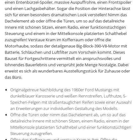
einen Entenbürzel-Spoiler, massive Auspuffrohre, einen Frontspoiler
und einen Lachgasbehälter. Sogar die Position der Hinterachse lässt
sich für einen besonders dramatischen Look verstellen! Nimm das
Dachelement ab oder öffne die Türen, um so auf das detailreiche
Innere mit schönen Sitzen, einem Radio, einer funktionstüchtigen
Steuerung und einem in der Mittelkonsole platzierten Schalthebel
zuzugreifen! Verstaue Kram im Kofferraum oder öffne die
Motorhaube, sodass der detailgenaue Big-Block-390-V8-Motor mit
Batterie, Schläuchen und Luftfilter zum Vorschein kommt. Dieses
Bauset für Fortgeschrittene vermittelt ein anspruchsvolles und
lohnendes Bauerlebnis und versprüht jede Menge Nostalgie. Dabei
erweist es sich als wunderbares Ausstellungsstück für Zuhause oder
das Büro.
Originalgetreue Nachbildung des 1960er Ford Mustangs mit
dunkelblauer Karosserie und weißen Rennstreifen, Lufthutze, 5-
Speichen-Felgen mit straßentauglichen Reifen sowie einer Auswahl
an Erweiterungen zur individuellen Gestaltung des Modells.
Öffne die Türen oder nimm das Dachelement ab, um so auf das
detailreiche Innere mit schönen Sitzen, einem Radio, einem in der
Mittelkonsole platzierten Schalthebel und einer funktionstüchtigen
Steuerung zuzugreifen.
Öffne den Kofferraum und verstaue Kram in ihm. Öffne die