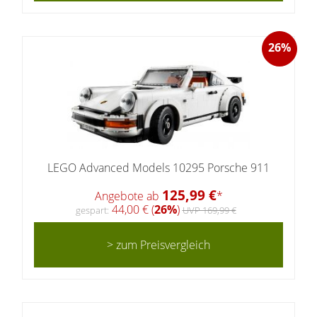
26%
LEGO Advanced Models 10295 Porsche 911
125,99 €
Angebote ab
*
44,00 € (
26%
)
gespart:
UVP 169,99 €
> zum Preisvergleich