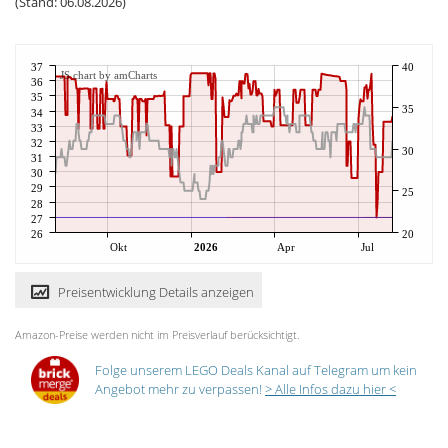
(Stand: 06.08.2026)
37
40
JS chart by amCharts
36
35
35
34
33
32
30
31
30
29
25
28
27
26
20
Okt
2026
Apr
Jul
Preisentwicklung Details anzeigen
Amazon-Preise werden nicht im Preisverlauf berücksichtigt.
Folge unserem LEGO Deals Kanal auf Telegram um kein
Angebot mehr zu verpassen!
> Alle Infos dazu hier <