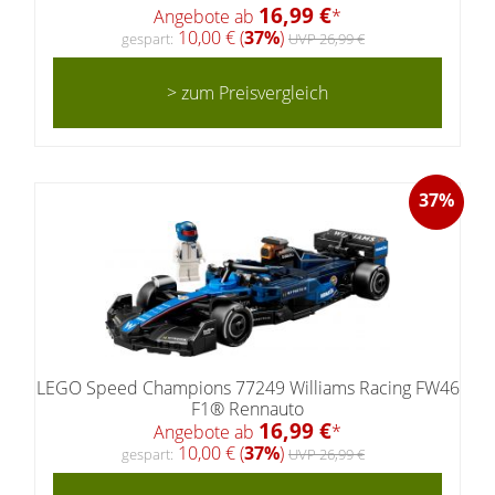
16,99 €
Angebote ab
*
10,00 € (
37%
)
gespart:
UVP 26,99 €
> zum Preisvergleich
37%
LEGO Speed Champions 77249 Williams Racing FW46
F1® Rennauto
16,99 €
Angebote ab
*
10,00 € (
37%
)
gespart:
UVP 26,99 €