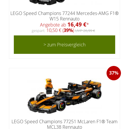
LEGO Speed Champions 77244 Mercedes-AMG F1®
W15 Rennauto
16,49 €
Angebote ab
*
10,50 € (
39%
)
gespart:
UVP 26,99 €
> zum Preisvergleich
37%
LEGO Speed Champions 77251 McLaren F1® Team
MCL38 Rennauto