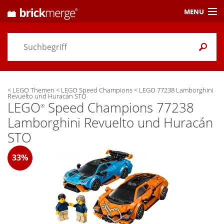
MENU
Preisvergleich
Gutscheine &
Aktuelles
<
LEGO Themen
<
LEGO Speed Champions
<
LEGO 77238 Lamborghini
Themen
/ Händler
Revuelto und Huracán STO
LEGO
Speed Champions 77238
®
Alarme
& Wunschlisten
Lamborghini Revuelto und Huracán
STO
Einstellungen
33%