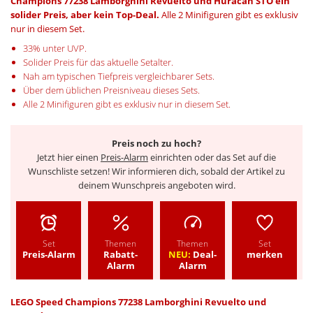
Champions 77238 Lamborghini Revuelto und Huracán STO ein
solider Preis, aber kein Top-Deal.
Alle 2 Minifiguren gibt es exklusiv
nur in diesem Set.
33% unter UVP.
Solider Preis für das aktuelle Setalter.
Nah am typischen Tiefpreis vergleichbarer Sets.
Über dem üblichen Preisniveau dieses Sets.
Alle 2 Minifiguren gibt es exklusiv nur in diesem Set.
Preis noch zu hoch?
Jetzt hier einen
Preis-Alarm
einrichten oder das Set auf die
Wunschliste setzen! Wir informieren dich, sobald der Artikel zu
deinem Wunschpreis angeboten wird.
Set
Themen
Themen
Set
Preis-Alarm
Rabatt-
NEU:
Deal-
merken
Alarm
Alarm
LEGO Speed Champions 77238 Lamborghini Revuelto und