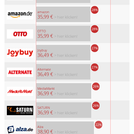
28%
amazon
35,99 €
> hier klicken!
28%
OTTO
35,99 €
> hier klicken!
27%
Joybuy
36,49 €
> hier klicken!
27%
Alternate
36,49 €
> hier klicken!
26%
MediaMarkt
36,99 €
> hier klicken!
26%
SATURN
36,99 €
> hier klicken!
22%
Alza
38,90 €
> hier klicken!