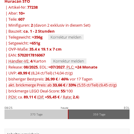
Huracán STO
| Artikel-Nr:
77238
| Alter:
10+
| Teile:
607
| Minifiguren:
2
(davon 2 exklusiv in diesem Set)
| Bauzeit:
ca. 1 - 2 Stunden
| Teilegewicht:
≈356g
Korrektur melden
| Setgewicht:
≈651g
| OVP-Maße:
35.4 x 19.1 x 7 cm
| EAN:
5702017816067
|
Händler-VE:
4
/Karton
Korrektur melden
| Release:
08/2025
, EOL:
≈07/2027
,
PLC:
≈24 Monate
| UVP:
49,99 €
(8,24 ct/Teil)
(14,04 ct/g)
|
bisheriger Bestpreis:
26,99 €
/
46%
vor 17 Tagen
|
akt. brickmerge Preis: ab
33,66 €
/
33%
(5,55 ct/Teil)
(9,45 ct/g)
| brickmerge LEGO Deal-Score:
55
/100
|
POV:
ca.
89,11 €
(
Dif:
+55,45 €
/
Rate:
2,6
)
08/25
heute
EOL
370 Tage
359 Tage