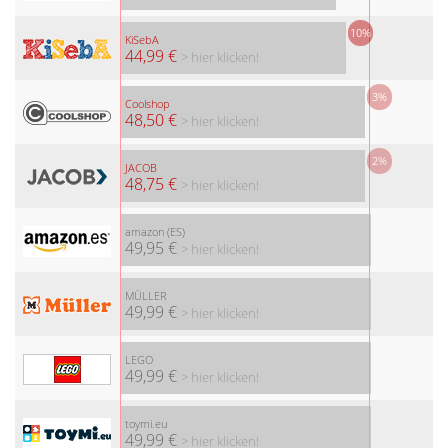
10%
KiSebA
44,99 €
> hier klicken!
3%
Coolshop
48,50 €
> hier klicken!
2%
JACOB
48,75 €
> hier klicken!
amazon (ES)
49,95 €
> hier klicken!
MÜLLER
49,99 €
> hier klicken!
LEGO
49,99 €
> hier klicken!
toymi.eu
49,99 €
> hier klicken!