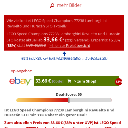
mehr Bilder
Wie viel kostet LEGO Speed Champions 77238 Lamborghini
Revuelto und Huracán STO aktuell?
LEGO Speed Champions 77238 Lamborghini Revuelto und Huracán
33,66 €
STO kostet aktuell ab
*
(zzgl. Versand).
Ersparnis:
16,33 €
(
33%
)
statt
UVP 49,99 €
> hier zur Preisübersicht
Top-Angebot:
33,66 €
[Code]
> zum Shop!
33%
Deal-Score: 55
Ist LEGO Speed Champions 77238 Lamborghini Revuelto und
Huracán STO mit 33% Rabatt ein guter Deal?
Zum aktuellen Preis von 33,66 € (33% unter UVP) ist LEGO Speed