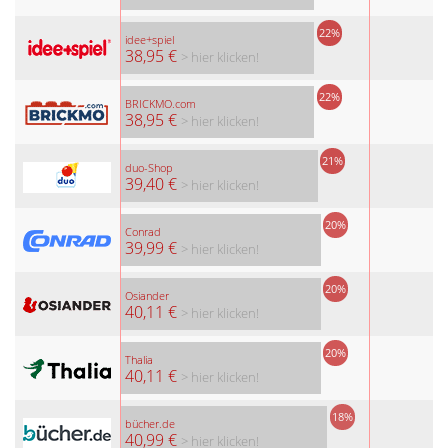
22%
idee+spiel
38,95 €
> hier klicken!
22%
BRICKMO.com
38,95 €
> hier klicken!
21%
duo-Shop
39,40 €
> hier klicken!
20%
Conrad
39,99 €
> hier klicken!
20%
Osiander
40,11 €
> hier klicken!
20%
Thalia
40,11 €
> hier klicken!
18%
bücher.de
40,99 €
> hier klicken!