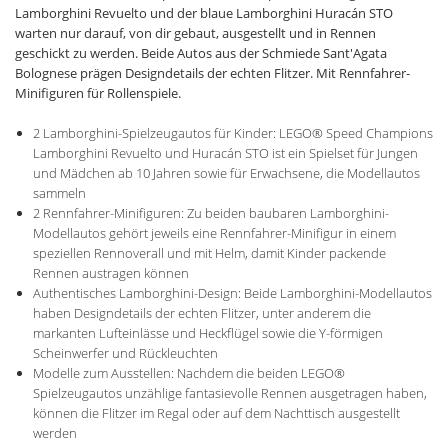
Lamborghini Revuelto und der blaue Lamborghini Huracán STO
warten nur darauf, von dir gebaut, ausgestellt und in Rennen
geschickt zu werden. Beide Autos aus der Schmiede Sant'Agata
Bolognese prägen Designdetails der echten Flitzer. Mit Rennfahrer-
Minifiguren für Rollenspiele.
2 Lamborghini-Spielzeugautos für Kinder: LEGO® Speed Champions
Lamborghini Revuelto und Huracán STO ist ein Spielset für Jungen
und Mädchen ab 10 Jahren sowie für Erwachsene, die Modellautos
sammeln
2 Rennfahrer-Minifiguren: Zu beiden baubaren Lamborghini-
Modellautos gehört jeweils eine Rennfahrer-Minifigur in einem
speziellen Rennoverall und mit Helm, damit Kinder packende
Rennen austragen können
Authentisches Lamborghini-Design: Beide Lamborghini-Modellautos
haben Designdetails der echten Flitzer, unter anderem die
markanten Lufteinlässe und Heckflügel sowie die Y-förmigen
Scheinwerfer und Rückleuchten
Modelle zum Ausstellen: Nachdem die beiden LEGO®
Spielzeugautos unzählige fantasievolle Rennen ausgetragen haben,
können die Flitzer im Regal oder auf dem Nachttisch ausgestellt
werden