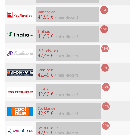
16%
kaufland.de
41,96 €
> hier klicken!
16%
Thalia.at
41,99 €
> hier klicken!
15%
JB Spielwaren
42,49 €
> hier klicken!
15%
BrickCoast
42,49 €
> hier klicken!
14%
Proshop
42,90 €
> hier klicken!
14%
Coolblue.de
42,95 €
> hier klicken!
14%
cw-mobile.de
42,99 €
> hier klicken!