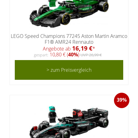
LEGO Speed Champions 77245 Aston Martin Aramco
F1® AMR24 Rennauto
16,19 €
Angebote ab
*
10,80 € (
40%
)
gespart:
UVP 26,99 €
> zum Preisvergleich
39%