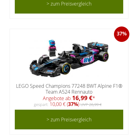
> zum Preisvergleich
37%
LEGO Speed Champions 77248 BWT Alpine F1®
Team A524 Rennauto
16,99 €
Angebote ab
*
10,00 € (
37%
)
gespart:
UVP 26,99 €
> zum Preisvergleich