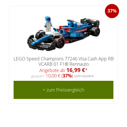
37%
LEGO Speed Champions 77246 Visa Cash App RB
VCARB 01 F1® Rennauto
16,99 €
Angebote ab
*
10,00 € (
37%
)
gespart:
UVP 26,99 €
> zum Preisvergleich