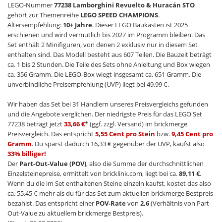
LEGO-Nummer
77238 Lamborghini Revuelto & Huracán STO
gehört zur Themenreihe
LEGO SPEED CHAMPIONS
.
Altersempfehlung:
10+ Jahre
. Dieser LEGO Baukasten ist 2025
erschienen und wird vermutlich bis 2027 im Programm bleiben. Das
Set enthält 2 Minifiguren, von denen 2 exklusiv nur in diesem Set
enthalten sind. Das Modell besteht aus 607 Teilen. Die Bauzeit beträgt
ca. 1 bis 2 Stunden. Die Teile des Sets ohne Anleitung und Box wiegen
ca. 356 Gramm. Die LEGO-Box wiegt insgesamt ca. 651 Gramm. Die
unverbindliche Preisempfehlung (UVP) liegt bei 49,99 €.
Wir haben das Set bei 31 Händlern unseres Preisvergleichs gefunden
und die Angebote verglichen. Der niedrigste Preis für das LEGO Set
77238 beträgt jetzt
33,66 €
* (ggf. zzgl. Versand) im brickmerge
Preisvergleich. Das entspricht
5,55 Cent pro Stein
bzw.
9,45 Cent pro
Gramm
. Du sparst dadurch 16,33 € gegenüber der UVP, kaufst also
33% billiger!
Der
Part-Out-Value (POV)
, also die Summe der durchschnittlichen
Einzelsteinepreise, ermittelt von bricklink.com, liegt bei ca.
89,11 €
.
Wenn du die im Set enthaltenen Steine einzeln kaufst, kostet das also
ca. 55,45 € mehr als du für das Set zum aktuellen brickmerge Bestpreis
bezahlst. Das entspricht einer
POV-Rate
von
2,6
(Verhältnis von Part-
Out-Value zu aktuellem brickmerge Bestpreis).