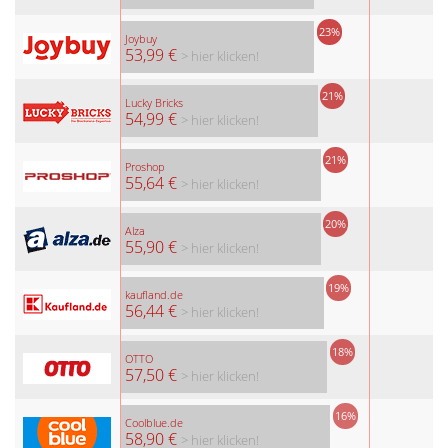
23%
Joybuy
53,99 €
> hier klicken!
21%
Lucky Bricks
54,99 €
> hier klicken!
21%
Proshop
55,64 €
> hier klicken!
20%
Alza
55,90 €
> hier klicken!
19%
kaufland.de
56,44 €
> hier klicken!
18%
OTTO
57,50 €
> hier klicken!
16%
Coolblue.de
58,90 €
> hier klicken!