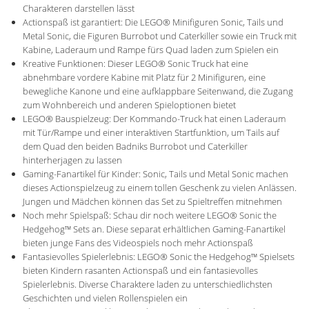
Charakteren darstellen lässt
Actionspaß ist garantiert: Die LEGO® Minifiguren Sonic, Tails und
Metal Sonic, die Figuren Burrobot und Caterkiller sowie ein Truck mit
Kabine, Laderaum und Rampe fürs Quad laden zum Spielen ein
Kreative Funktionen: Dieser LEGO® Sonic Truck hat eine
abnehmbare vordere Kabine mit Platz für 2 Minifiguren, eine
bewegliche Kanone und eine aufklappbare Seitenwand, die Zugang
zum Wohnbereich und anderen Spieloptionen bietet
LEGO® Bauspielzeug: Der Kommando-Truck hat einen Laderaum
mit Tür/Rampe und einer interaktiven Startfunktion, um Tails auf
dem Quad den beiden Badniks Burrobot und Caterkiller
hinterherjagen zu lassen
Gaming-Fanartikel für Kinder: Sonic, Tails und Metal Sonic machen
dieses Actionspielzeug zu einem tollen Geschenk zu vielen Anlässen.
Jungen und Mädchen können das Set zu Spieltreffen mitnehmen
Noch mehr Spielspaß: Schau dir noch weitere LEGO® Sonic the
Hedgehog™ Sets an. Diese separat erhältlichen Gaming-Fanartikel
bieten junge Fans des Videospiels noch mehr Actionspaß
Fantasievolles Spielerlebnis: LEGO® Sonic the Hedgehog™ Spielsets
bieten Kindern rasanten Actionspaß und ein fantasievolles
Spielerlebnis. Diverse Charaktere laden zu unterschiedlichsten
Geschichten und vielen Rollenspielen ein