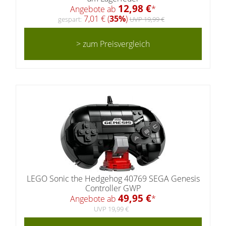
12,98 €
Angebote ab
*
7,01 € (
35%
)
gespart:
UVP 19,99 €
> zum Preisvergleich
LEGO Sonic the Hedgehog 40769 SEGA Genesis
Controller GWP
49,95 €
Angebote ab
*
UVP 19,99 €