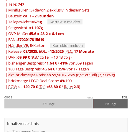
| Teile:
747
| Minifiguren:
5
(davon 2 exklusiv in diesem Set)
| Bauzeit:
ca. 1 - 2 Stunden
| Teilegewicht:
≈671g
Korrektur melden
| Setgewicht:
≈1.107g
| OVP-Maße:
45.6 x 28.2 x 6.1 cm
| EAN:
5702017815619
|
Händler-VE:
3
/Karton
Korrektur melden
| Release:
08/2025
, EOL:
≈12/2026
,
PLC:
17 Monate
| UVP:
69,99 €
(9,37 ct/Teil)
(10,43 ct/g)
|
bisheriger Bestpreis:
41,64 €
/
41%
vor 369 Tagen
|
180 Tage Bestpreis:
45,64 €
/
35%
vor 17 Tagen
|
akt. brickmerge Preis: ab
51,90 €
/
26%
(6,95 ct/Teil)
(7,73 ct/g)
| brickmerge LEGO Deal-Score:
49
/100
|
POV:
ca.
120,70 €
(
Dif:
+68,80 €
/
Rate:
2,3
)
08/25
heute
EOL
371 Tage
146 Tage
Inhaltsverzeichnis
Zusammenfassung