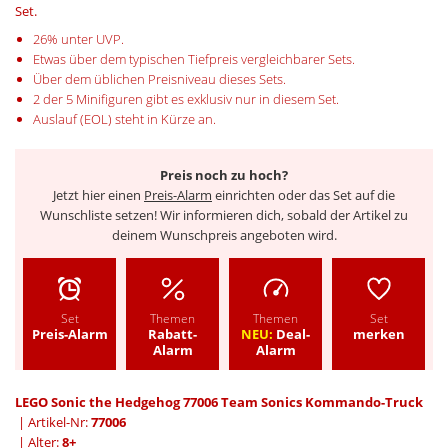
Set.
26% unter UVP.
Etwas über dem typischen Tiefpreis vergleichbarer Sets.
Über dem üblichen Preisniveau dieses Sets.
2 der 5 Minifiguren gibt es exklusiv nur in diesem Set.
Auslauf (EOL) steht in Kürze an.
Preis noch zu hoch?
Jetzt hier einen
Preis-Alarm
einrichten oder das Set auf die
Wunschliste setzen! Wir informieren dich, sobald der Artikel zu
deinem Wunschpreis angeboten wird.
Set
Themen
Themen
Set
Preis-Alarm
Rabatt-
NEU:
Deal-
merken
Alarm
Alarm
LEGO Sonic the Hedgehog 77006 Team Sonics Kommando-Truck
| Artikel-Nr:
77006
| Alter:
8+