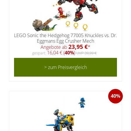
LEGO Sonic the Hedgehog 77005 Knuckles vs. Dr.
Eggmans Egg Crusher Mech
23,95 €
Angebote ab
*
16,04 € (
40%
)
gespart:
UVP 39,99 €
> zum Preisvergleich
40%