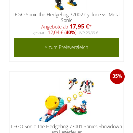
LEGO Sonic the Hedgehog 77002 Cyclone vs. Metal
Sonic
17,95 €
Angebote ab
*
12,04 € (
40%
)
gespart:
UVP 29,99 €
> zum Preisvergleich
35%
LEGO Sonic The Hedgehog 77001 Sonics Showdown
am Lagerfeuer