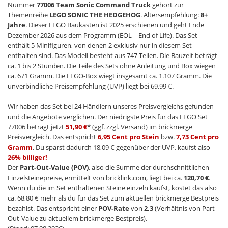
Nummer
77006 Team Sonic Command Truck
gehört zur
Themenreihe
LEGO SONIC THE HEDGEHOG
. Altersempfehlung:
8+
Jahre
. Dieser LEGO Baukasten ist 2025 erschienen und geht Ende
Dezember 2026 aus dem Programm (EOL = End of Life). Das Set
enthält 5 Minifiguren, von denen 2 exklusiv nur in diesem Set
enthalten sind. Das Modell besteht aus 747 Teilen. Die Bauzeit beträgt
ca. 1 bis 2 Stunden. Die Teile des Sets ohne Anleitung und Box wiegen
ca. 671 Gramm. Die LEGO-Box wiegt insgesamt ca. 1.107 Gramm. Die
unverbindliche Preisempfehlung (UVP) liegt bei 69,99 €.
Wir haben das Set bei 24 Händlern unseres Preisvergleichs gefunden
und die Angebote verglichen. Der niedrigste Preis für das LEGO Set
77006 beträgt jetzt
51,90 €
* (ggf. zzgl. Versand) im brickmerge
Preisvergleich. Das entspricht
6,95 Cent pro Stein
bzw.
7,73 Cent pro
Gramm
. Du sparst dadurch 18,09 € gegenüber der UVP, kaufst also
26% billiger!
Der
Part-Out-Value (POV)
, also die Summe der durchschnittlichen
Einzelsteinepreise, ermittelt von bricklink.com, liegt bei ca.
120,70 €
.
Wenn du die im Set enthaltenen Steine einzeln kaufst, kostet das also
ca. 68,80 € mehr als du für das Set zum aktuellen brickmerge Bestpreis
bezahlst. Das entspricht einer
POV-Rate
von
2,3
(Verhältnis von Part-
Out-Value zu aktuellem brickmerge Bestpreis).