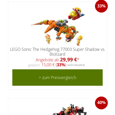
33%
LEGO Sonic The Hedgehog 77003 Super Shadow vs.
Biolizard
29,99 €
Angebote ab
*
15,00 € (
33%
)
gespart:
UVP 44,99 €
> zum Preisvergleich
40%