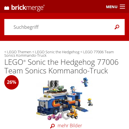
MENU
Preisvergleich
Gutscheine &
Aktuelles
<
LEGO Themen
<
LEGO Sonic the Hedgehog
<
LEGO 77006 Team
Themen
/ Händler
Sonics Kommando-Truck
LEGO
Sonic the Hedgehog 77006
®
Alarme
& Wunschlisten
Team Sonics Kommando-Truck
Einstellungen
26%
mehr Bilder