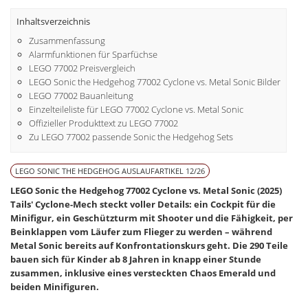
Inhaltsverzeichnis
Zusammenfassung
Alarmfunktionen für Sparfüchse
LEGO 77002 Preisvergleich
LEGO Sonic the Hedgehog 77002 Cyclone vs. Metal Sonic Bilder
LEGO 77002 Bauanleitung
Einzelteileliste für LEGO 77002 Cyclone vs. Metal Sonic
Offizieller Produkttext zu LEGO 77002
Zu LEGO 77002 passende Sonic the Hedgehog Sets
LEGO SONIC THE HEDGEHOG AUSLAUFARTIKEL 12/26
LEGO Sonic the Hedgehog 77002 Cyclone vs. Metal Sonic (2025)
Tails' Cyclone-Mech steckt voller Details: ein Cockpit für die
Minifigur, ein Geschützturm mit Shooter und die Fähigkeit, per
Beinklappen vom Läufer zum Flieger zu werden – während
Metal Sonic bereits auf Konfrontationskurs geht. Die 290 Teile
bauen sich für Kinder ab 8 Jahren in knapp einer Stunde
zusammen, inklusive eines versteckten Chaos Emerald und
beiden Minifiguren.