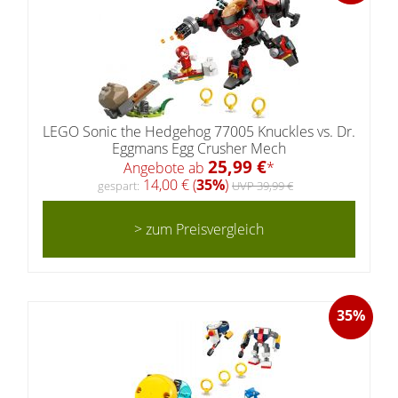
LEGO Sonic the Hedgehog 77005 Knuckles vs. Dr.
Eggmans Egg Crusher Mech
25,99 €
Angebote ab
*
14,00 € (
35%
)
gespart:
UVP 39,99 €
> zum Preisvergleich
35%