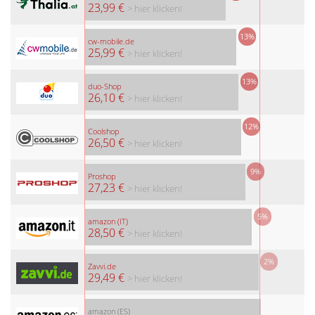
23,99 €
> hier klicken!
13%
cw-mobile.de
25,99 €
> hier klicken!
13%
duo-Shop
26,10 €
> hier klicken!
12%
Coolshop
26,50 €
> hier klicken!
9%
Proshop
27,23 €
> hier klicken!
5%
amazon (IT)
28,50 €
> hier klicken!
2%
Zavvi.de
29,49 €
> hier klicken!
amazon (ES)