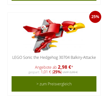
25%
LEGO Sonic the Hedgehog 30704 Balkiry-Attacke
2,98 €
Angebote ab
*
1,01 € (
25%
)
gespart:
UVP 3,99 €
> zum Preisvergleich