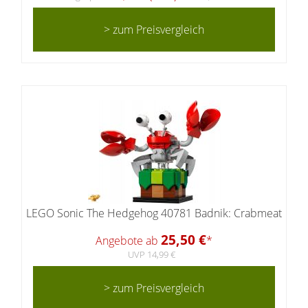
> zum Preisvergleich
LEGO Sonic The Hedgehog 40781 Badnik: Crabmeat
25,50 €
Angebote ab
*
UVP 14,99 €
> zum Preisvergleich