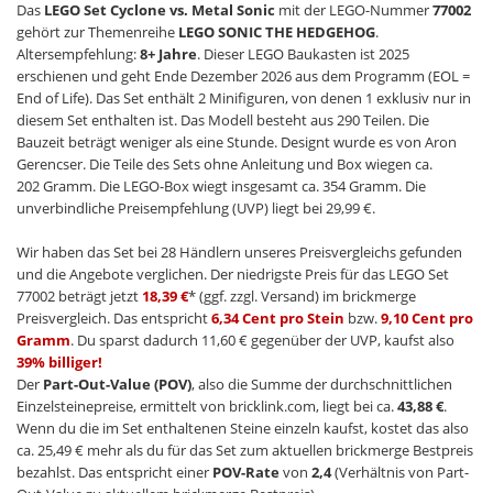
Das
LEGO Set Cyclone vs. Metal Sonic
mit der LEGO-Nummer
77002
gehört zur Themenreihe
LEGO SONIC THE HEDGEHOG
.
Altersempfehlung:
8+ Jahre
. Dieser LEGO Baukasten ist 2025
erschienen und geht Ende Dezember 2026 aus dem Programm (EOL =
End of Life). Das Set enthält 2 Minifiguren, von denen 1 exklusiv nur in
diesem Set enthalten ist. Das Modell besteht aus 290 Teilen. Die
Bauzeit beträgt weniger als eine Stunde. Designt wurde es von Aron
Gerencser. Die Teile des Sets ohne Anleitung und Box wiegen ca.
202 Gramm. Die LEGO-Box wiegt insgesamt ca. 354 Gramm. Die
unverbindliche Preisempfehlung (UVP) liegt bei 29,99 €.
Wir haben das Set bei 28 Händlern unseres Preisvergleichs gefunden
und die Angebote verglichen. Der niedrigste Preis für das LEGO Set
77002 beträgt jetzt
18,39 €
* (ggf. zzgl. Versand) im brickmerge
Preisvergleich. Das entspricht
6,34 Cent pro Stein
bzw.
9,10 Cent pro
Gramm
. Du sparst dadurch 11,60 € gegenüber der UVP, kaufst also
39% billiger!
Der
Part-Out-Value (POV)
, also die Summe der durchschnittlichen
Einzelsteinepreise, ermittelt von bricklink.com, liegt bei ca.
43,88 €
.
Wenn du die im Set enthaltenen Steine einzeln kaufst, kostet das also
ca. 25,49 € mehr als du für das Set zum aktuellen brickmerge Bestpreis
bezahlst. Das entspricht einer
POV-Rate
von
2,4
(Verhältnis von Part-