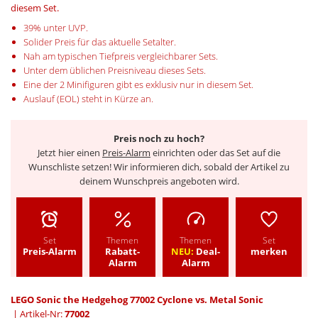
diesem Set.
39% unter UVP.
Solider Preis für das aktuelle Setalter.
Nah am typischen Tiefpreis vergleichbarer Sets.
Unter dem üblichen Preisniveau dieses Sets.
Eine der 2 Minifiguren gibt es exklusiv nur in diesem Set.
Auslauf (EOL) steht in Kürze an.
Preis noch zu hoch?
Jetzt hier einen
Preis-Alarm
einrichten oder das Set auf die
Wunschliste setzen! Wir informieren dich, sobald der Artikel zu
deinem Wunschpreis angeboten wird.
Set
Themen
Themen
Set
Preis-Alarm
Rabatt-
NEU:
Deal-
merken
Alarm
Alarm
LEGO Sonic the Hedgehog 77002 Cyclone vs. Metal Sonic
| Artikel-Nr:
77002