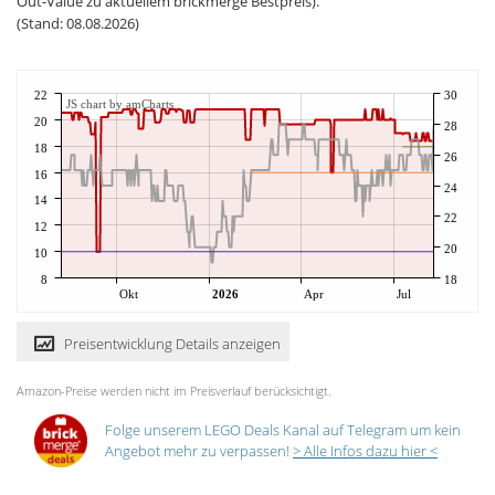
Out-Value zu aktuellem brickmerge Bestpreis).
(Stand: 08.08.2026)
22
30
JS chart by amCharts
20
28
18
26
16
24
14
22
12
20
10
8
18
Okt
2026
Apr
Jul
Preisentwicklung Details anzeigen
Amazon-Preise werden nicht im Preisverlauf berücksichtigt.
Folge unserem LEGO Deals Kanal auf Telegram um kein
Angebot mehr zu verpassen!
> Alle Infos dazu hier <