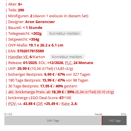
| Alter:
8+
| Teile:
290
| Minifiguren:
2
(davon 1 exklusiv in diesem Set)
| Designer:
Aron Gerencser
| Bauzeit:
< 1 Stunde
| Teilegewicht:
≈202g
Korrektur melden
| Setgewicht:
≈354g
| OVP-Maße:
19.1 x 26.2 x 6.1 cm
| EAN:
5702017815589
|
Händler-VE:
6
/Karton
Korrektur melden
| Release:
01/2025
, EOL:
≈12/2026
,
PLC:
24 Monate
| UVP:
29,99 €
(10,34 ct/Teil)
(14,85 ct/g)
|
bisheriger Bestpreis:
9,99 €
/
67%
vor 327 Tagen
|
180 Tage Bestpreis:
15,99 €
/
47%
vor 98 Tagen
|
30 Tage Bestpreis:
17,95 €
/
40%
gestern
|
akt. brickmerge Preis: ab
18,39 €
/
39%
(6,34 ct/Teil)
(9,10 ct/g)
| brickmerge LEGO Deal-Score:
67
/100
|
POV:
ca.
43,88 €
(
Dif:
+25,49 €
/
Rate:
2,4
)
01/25
heute
EOL
584 Tage
145 Tage