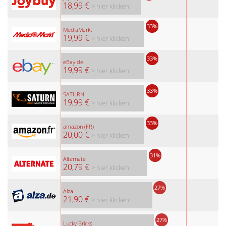
18,99 €
> hier klicken!
33%
MediaMarkt
19,99 €
> hier klicken!
33%
eBay.de
19,99 €
> hier klicken!
33%
SATURN
19,99 €
> hier klicken!
33%
amazon (FR)
20,00 €
> hier klicken!
31%
Alternate
20,79 €
> hier klicken!
27%
Alza
21,90 €
> hier klicken!
27%
Lucky Bricks