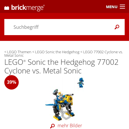
MENU
Preisvergleich
Gutscheine &
Aktuelles
<
LEGO Themen
<
LEGO Sonic the Hedgehog
<
LEGO 77002 Cyclone vs.
Themen
/ Händler
Metal Sonic
LEGO
Sonic the Hedgehog 77002
®
Alarme
& Wunschlisten
Cyclone vs. Metal Sonic
Einstellungen
39%
mehr Bilder