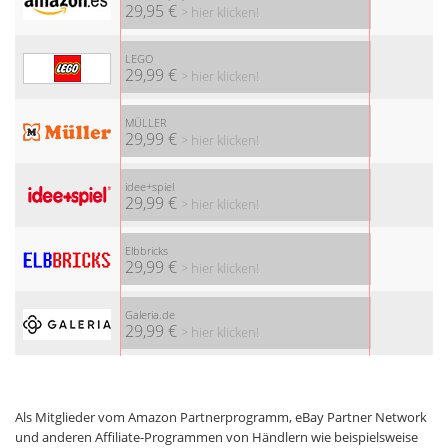
29,95 €
> hier klicken!
LEGO
29,99 €
> hier klicken!
MÜLLER
29,99 €
> hier klicken!
idee+spiel
29,99 €
> hier klicken!
Elbbricks
29,99 €
> hier klicken!
Galeria.de
29,99 €
> hier klicken!
Als Mitglieder vom Amazon Partnerprogramm, eBay Partner Network
und anderen Affiliate-Programmen von Händlern wie beispielsweise