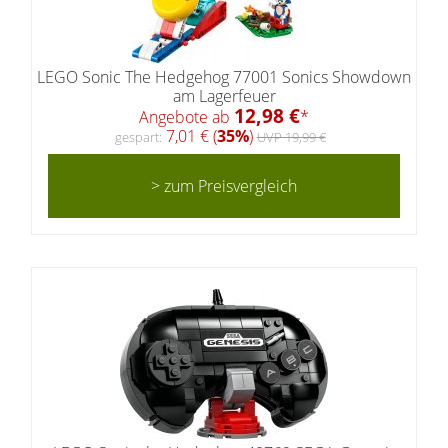
LEGO Sonic The Hedgehog 77001 Sonics Showdown
am Lagerfeuer
12,98 €
Angebote ab
*
7,01 € (
35%
)
gespart:
UVP 19,99 €
> zum Preisvergleich