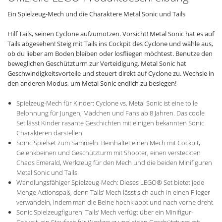
Ein Spielzeug-Mech und die Charaktere Metal Sonic und Tails
Hilf Tails, seinen Cyclone aufzumotzen. Vorsicht! Metal Sonic hat es auf
Tails abgesehen! Steig mit Tails ins Cockpit des Cyclone und wähle aus,
ob du lieber am Boden bleiben oder losfliegen möchtest. Benutze den
beweglichen Geschützturm zur Verteidigung. Metal Sonic hat
Geschwindigkeitsvorteile und steuert direkt auf Cyclone zu. Wechsle in
den anderen Modus, um Metal Sonic endlich zu besiegen!
Spielzeug-Mech für Kinder: Cyclone vs. Metal Sonic ist eine tolle
Belohnung für Jungen, Mädchen und Fans ab 8 Jahren. Das coole
Set lässt Kinder rasante Geschichten mit einigen bekannten Sonic
Charakteren darstellen
Sonic Spielset zum Sammeln: Beinhaltet einen Mech mit Cockpit,
Gelenkbeinen und Geschützturm mit Shooter, einen versteckten
Chaos Emerald, Werkzeug für den Mech und die beiden Minifiguren
Metal Sonic und Tails
Wandlungsfähiger Spielzeug-Mech: Dieses LEGO® Set bietet jede
Menge Actionspaß, denn Tails’ Mech lässt sich auch in einen Flieger
verwandeln, indem man die Beine hochklappt und nach vorne dreht
Sonic Spielzeugfiguren: Tails’ Mech verfügt über ein Minifigur-
Cockpit, ein Staufach für Werkzeug und einen Geschützturm mit