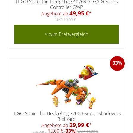
LEGO Sonic the Hedgehog 40769 SEGA Genesis
Controller GWP
49,95 €
Angebote ab
*
UVP 19,99 €
> zum Preisvergleich
33%
LEGO Sonic The Hedgehog 77003 Super Shadow vs.
Biolizard
29,99 €
Angebote ab
*
15,00 € (
33%
)
gespart:
UVP 44,99 €