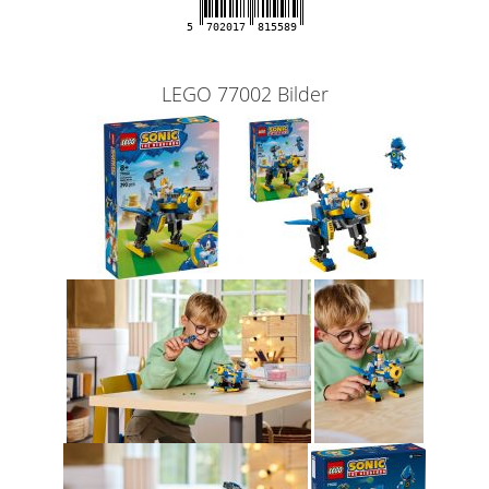
5
702017
815589
LEGO 77002 Bilder