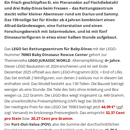
Ein frisch geschlüpftes Ei, ein Pteranodon auf Fischdiebstahl
und drei Baby-Dinos beim Fressen – das Rettungszentrum
steckt voller kleiner Abenteuer rund um Darius und Sammy.
Das 139-teilige Set für Kinder ab 4 Jahren kombiniert einen
Allrad-Geländewagen, eine Futterstation und einen
Forschungsbereich mit Solarmodulen, und ist mit fünf
Dinosaurierfiguren in etwa einer halben Stunde aufgebaut.
Das
LEGO Set Rettungszentrum für Baby-Dinos
mit der LEGO-
Nummer
76963 Baby Dinosaur Rescue Center
gehört zur
Themenreihe
LEGO JURASSIC WORLD
. Altersempfehlung:
4+ Jahre
.
Dieser LEGO Baukasten ist 2024 erschienen und ist seit Ende
Dezember 2025 offiziell aus dem LEGO-Programm (EOL = End of Life).
Das Set enthält 2 Minifiguren, von denen 2 exklusiv nur in diesem Set
enthalten sind. Das Modell besteht aus 139 Teilen. Die Bauzeit beträgt
weniger als eine Stunde. Die Teile des Sets ohne Anleitung und Box
wiegen ca. 222 Gramm. Die LEGO-Box wiegt insgesamt ca. 449 Gramm.
Die unverbindliche Preisempfehlung (UVP) liegt bei 39,99 €.
Der niedrigste Preis für das LEGO Set 76963 beträgt jetzt
44,99 €
* (ggf.
zzgl. Versand) im brickmerge Preisvergleich. Das entspricht
32,37 Cent
pro Stein
bzw.
20,27 Cent pro Gramm
.
Der
Part-Out-Value (POV)
, also die Summe der durchschnittlichen