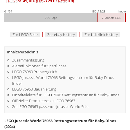
|
POV:
ca.
41,70 €
(
Dif:
-3,29 €
/
Rate:
0,9
)
01/24
EOL
12/25
heute
730 Tage
7 Monate EOL
|
|
Zur LEGO Seite
Zur ebay History
Zur bricklink History
Inhaltsverzeichnis
Zusammenfassung
Alarmfunktionen für Sparfüchse
LEGO 76963 Preisvergleich
LEGO Jurassic World 76963 Rettungszentrum für Baby-Dinos
Bilder
LEGO 76963 Bauanleitung
Einzelteileliste für LEGO 76963 Rettungszentrum für Baby-Dinos
Offizieller Produkttext zu LEGO 76963
Zu LEGO 76963 passende Jurassic World Sets
LEGO Jurassic World 76963 Rettungszentrum für Baby-Dinos
(2024)