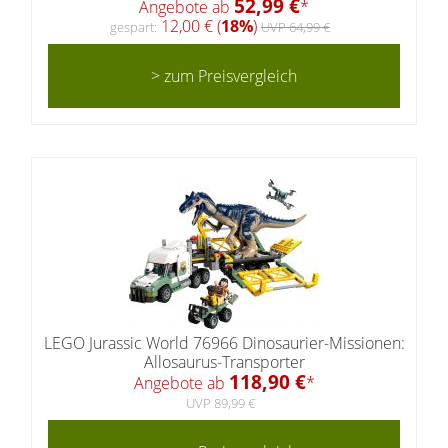
52,99 €
Angebote ab
*
12,00 € (
18%
)
gespart:
UVP 64,99 €
> zum Preisvergleich
LEGO Jurassic World 76966 Dinosaurier-Missionen:
Allosaurus-Transporter
118,90 €
Angebote ab
*
UVP 89,99 €