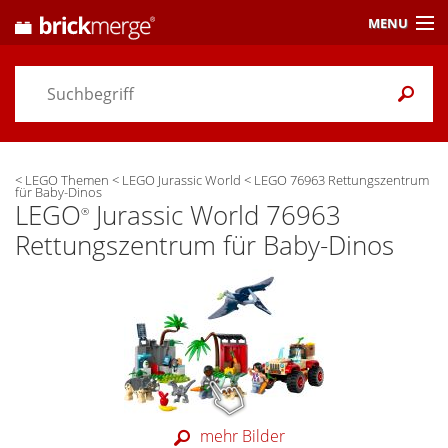
MENU
Preisvergleich
Gutscheine &
Aktuelles
<
LEGO Themen
<
LEGO Jurassic World
<
LEGO 76963 Rettungszentrum
Themen
/ Händler
für Baby-Dinos
LEGO
Jurassic World 76963
®
Alarme
& Wunschlisten
Rettungszentrum für Baby-Dinos
Einstellungen
mehr Bilder