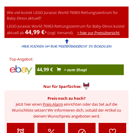
Wie viel kostet LEGO Jurassic World 76963 Rettungszentrum für
Baby-Dinos aktuell?
LEGO Jurassic World 76963 Rettungszentrum für Baby-Dinos kostet
44,99 €
aktuell ab
*
(zzgl. Versand).
> hier zur Preisübersicht
Top-Angebot:
44,99 €
> zum Shop!
Nur für
Sparfüchse:
Preis noch zu hoch?
Jetzt hier einen
Preis-Alarm
einrichten oder das Set auf die
Wunschliste setzen! Wir informieren dich, sobald der Artikel zu
deinem Wunschpreis angeboten wird.