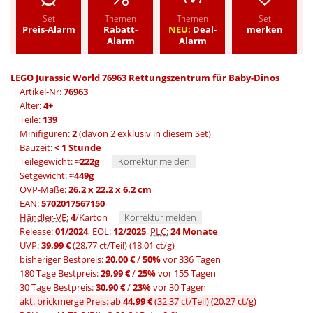
Set
Themen
Themen
Set
Preis-Alarm
Rabatt-
NEU:
Deal-
merken
Alarm
Alarm
LEGO Jurassic World 76963 Rettungszentrum für Baby-Dinos
| Artikel-Nr:
76963
| Alter:
4+
| Teile:
139
| Minifiguren:
2
(davon 2 exklusiv in diesem Set)
| Bauzeit:
< 1 Stunde
| Teilegewicht:
≈222g
Korrektur melden
| Setgewicht:
≈449g
| OVP-Maße:
26.2 x 22.2 x 6.2 cm
| EAN:
5702017567150
|
Händler-VE:
4
/Karton
Korrektur melden
| Release:
01/2024
, EOL:
12/2025
,
PLC:
24 Monate
| UVP:
39,99 €
(28,77 ct/Teil)
(18,01 ct/g)
|
bisheriger Bestpreis:
20,00 €
/
50%
vor 336 Tagen
|
180 Tage Bestpreis:
29,99 €
/
25%
vor 155 Tagen
|
30 Tage Bestpreis:
30,90 €
/
23%
vor 30 Tagen
|
akt. brickmerge Preis: ab
44,99 €
(32,37 ct/Teil)
(20,27 ct/g)