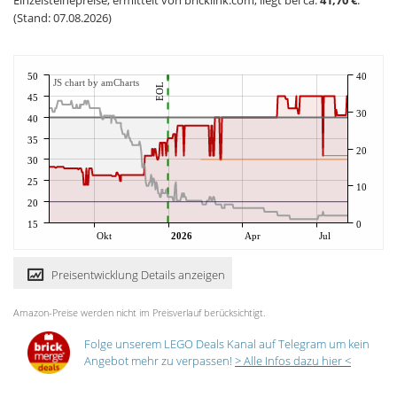
Einzelsteinepreise, ermittelt von bricklink.com, liegt bei ca.
41,70 €
.
(Stand: 07.08.2026)
50
40
JS chart by amCharts
EOL
45
30
40
35
20
30
25
10
20
15
0
Okt
2026
Apr
Jul
Preisentwicklung Details anzeigen
Amazon-Preise werden nicht im Preisverlauf berücksichtigt.
Folge unserem LEGO Deals Kanal auf Telegram um kein
Angebot mehr zu verpassen!
> Alle Infos dazu hier <