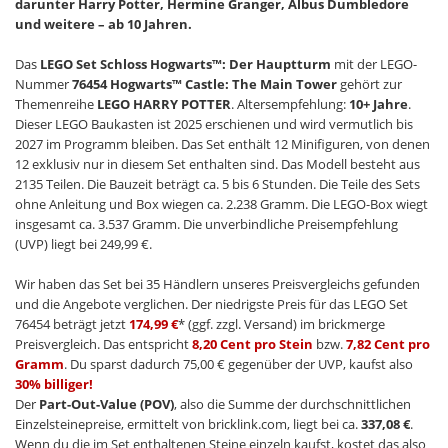
darunter Harry Potter, Hermine Granger, Albus Dumbledore
und weitere – ab 10 Jahren.
Das
LEGO Set Schloss Hogwarts™: Der Hauptturm
mit der LEGO-
Nummer
76454 Hogwarts™ Castle: The Main Tower
gehört zur
Themenreihe
LEGO HARRY POTTER
. Altersempfehlung:
10+ Jahre
.
Dieser LEGO Baukasten ist 2025 erschienen und wird vermutlich bis
2027 im Programm bleiben. Das Set enthält 12 Minifiguren, von denen
12 exklusiv nur in diesem Set enthalten sind. Das Modell besteht aus
2135 Teilen. Die Bauzeit beträgt ca. 5 bis 6 Stunden. Die Teile des Sets
ohne Anleitung und Box wiegen ca. 2.238 Gramm. Die LEGO-Box wiegt
insgesamt ca. 3.537 Gramm. Die unverbindliche Preisempfehlung
(UVP) liegt bei 249,99 €.
Wir haben das Set bei 35 Händlern unseres Preisvergleichs gefunden
und die Angebote verglichen. Der niedrigste Preis für das LEGO Set
76454 beträgt jetzt
174,99 €
* (ggf. zzgl. Versand) im brickmerge
Preisvergleich. Das entspricht
8,20 Cent pro Stein
bzw.
7,82 Cent pro
Gramm
. Du sparst dadurch 75,00 € gegenüber der UVP, kaufst also
30% billiger!
Der
Part-Out-Value (POV)
, also die Summe der durchschnittlichen
Einzelsteinepreise, ermittelt von bricklink.com, liegt bei ca.
337,08 €
.
Wenn du die im Set enthaltenen Steine einzeln kaufst, kostet das also