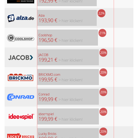
192,99 €
> hier klicken!
22%
Alza
193,90 €
> hier klicken!
21%
Coolshop
196,50 €
> hier klicken!
20%
JACOB
199,21 €
> hier klicken!
20%
BRICKMO.com
199,95 €
> hier klicken!
20%
Conrad
199,99 €
> hier klicken!
20%
idee+spiel
199,99 €
> hier klicken!
20%
Lucky Bricks