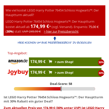
Wie viel kostet LEGO Harry Potter 76454 Schloss Hogwarts™: Der
Hauptturm aktuell?
LEGO Harry Potter 76454 Schloss Hogwarts™: Der Hauptturm
174,99 €
kostet aktuell ab
*
(zzgl. Versand).
Ersparnis:
75,00 €
(
30%
)
statt
UVP 249,99 €
> hier zur Preisübersicht
Top-Angebot:
174,99 €
> zum Shop!
30%
174,99 €
> zum Shop!
30%
Deal-Score: 58
Ist LEGO Harry Potter 76454 Schloss Hogwarts™: Der Hauptturm
mit 30% Rabatt ein guter Deal?
Zum aktuellen Preis von 174,99 € (30% unter UVP) ist LEGO Harry