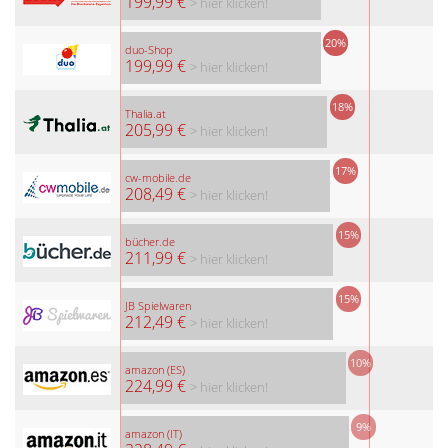
199,99 €
> hier klicken!
20%
duo-Shop
199,99 €
> hier klicken!
18%
Thalia.at
205,99 €
> hier klicken!
17%
cw-mobile.de
208,49 €
> hier klicken!
15%
bücher.de
211,99 €
> hier klicken!
15%
JB Spielwaren
212,49 €
> hier klicken!
10%
amazon (ES)
224,99 €
> hier klicken!
9%
amazon (IT)