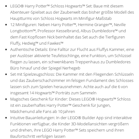
LEGO® Harry Potter™ Schloss Hogwarts™ Set: Baue mit diesem
Abenteuer-Spielset aus der Zauberwelt das bisher größte Modell des
Hauptturms von Schloss Hogwarts im Minifigur-Maßstab
12 Minifiguren: Neben Harry Potter™, Hermine Granger™, Neville
Longbottom™, Professor Kesselbrand, Albus Dumbledore™ und
dem Fast Kopflosen Nick beinhaltet das Set auch die Tierfiguren
Fluffy, Hedwig™ und Fawkes™
Authentische Details: Eine Falltür zur Flucht aus Fluffys Kammer, eine
per Auslöser aktivierte Teufelsschlinge, eine Funktion, um Schlüssel
fliegen zu lassen, ein schwenkbares Treppenhaus zu Dumbledores
Büro hinauf und der Spiegel Nerhegeb
Set mit Spielzeugschloss: Die Kammer mit den Fliegenden Schlüsseln
und das Zauberschachzimmer im felsigen Fundament des Schlosses
lassen sich zum Spielen herausnehmen. Achte auch auf die 6 von
insgesamt 14 Hogwarts™ Porträts zum Sammeln
Magisches Geschenk für Kinder: Dieses LEGO® Hogwarts™ Schloss
ist ein zauberhaftes Harry Potter™ Geschenk für Jungen,
Mädchenund alle Fans ab 10 Jahren
Intuitive Bauanleitungen: In der LEGO® Builder App sind interaktive
Funktionen verfügbar, die Kinder 3D-Modellansichten vergrößern
und drehen, ihre LEGO Harry Potter™ Sets speichern und ihren
Baufortschritt verfolgen lassen