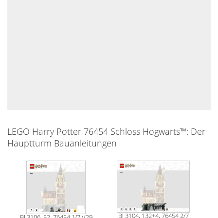
LEGO Harry Potter 76454 Schloss Hogwarts™: Der
Hauptturm Bauanleitungen
BI 3104, 132+4, 76454 2/7
BI 3106, 52, 76454 1/7 V29