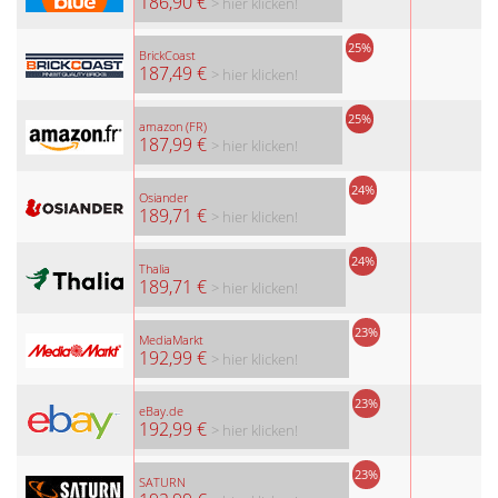
186,90 €
> hier klicken!
25%
BrickCoast
187,49 €
> hier klicken!
25%
amazon (FR)
187,99 €
> hier klicken!
24%
Osiander
189,71 €
> hier klicken!
24%
Thalia
189,71 €
> hier klicken!
23%
MediaMarkt
192,99 €
> hier klicken!
23%
eBay.de
192,99 €
> hier klicken!
23%
SATURN