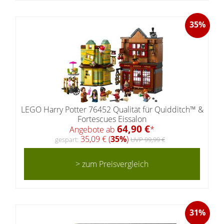
35%
LEGO Harry Potter 76452 Qualität für Quidditch™ &
Fortescues Eissalon
64,90 €
Angebote ab
*
35,09 € (
35%
)
gespart:
UVP 99,99 €
> zum Preisvergleich
31%