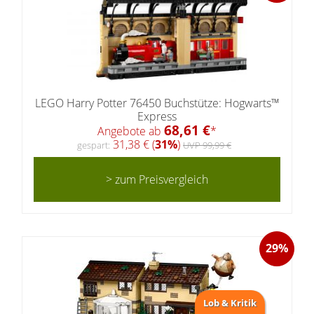
LEGO Harry Potter 76450 Buchstütze: Hogwarts™
Express
68,61 €
Angebote ab
*
31,38 € (
31%
)
gespart:
UVP 99,99 €
> zum Preisvergleich
29%
Lob & Kritik