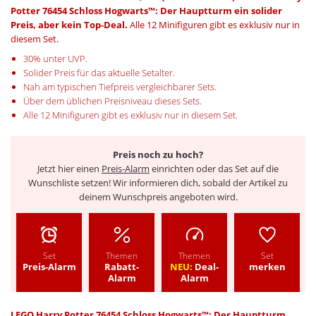
Potter 76454 Schloss Hogwarts™: Der Hauptturm ein solider
Preis, aber kein Top-Deal.
Alle 12 Minifiguren gibt es exklusiv nur in
diesem Set.
30% unter UVP.
Solider Preis für das aktuelle Setalter.
Nah am typischen Tiefpreis vergleichbarer Sets.
Über dem üblichen Preisniveau dieses Sets.
Alle 12 Minifiguren gibt es exklusiv nur in diesem Set.
Preis noch zu hoch?
Jetzt hier einen
Preis-Alarm
einrichten oder das Set auf die
Wunschliste setzen! Wir informieren dich, sobald der Artikel zu
deinem Wunschpreis angeboten wird.
Set
Themen
Themen
Set
Preis-Alarm
Rabatt-
NEU:
Deal-
merken
Alarm
Alarm
LEGO Harry Potter 76454 Schloss Hogwarts™: Der Hauptturm