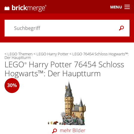
MENU
Preisvergleich
Gutscheine &
Aktuelles
<
LEGO Themen
<
LEGO Harry Potter
<
LEGO 76454 Schloss Hogwarts™:
Themen
/ Händler
Der Hauptturm
LEGO
Harry Potter 76454 Schloss
®
Alarme
& Wunschlisten
Hogwarts™: Der Hauptturm
Einstellungen
30%
mehr Bilder