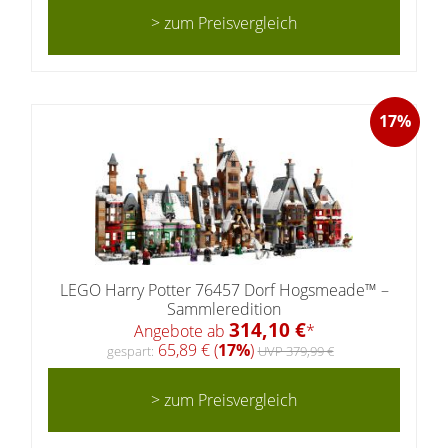
> zum Preisvergleich
17%
LEGO Harry Potter 76457 Dorf Hogsmeade™ –
Sammleredition
314,10 €
Angebote ab
*
65,89 € (
17%
)
gespart:
UVP 379,99 €
> zum Preisvergleich