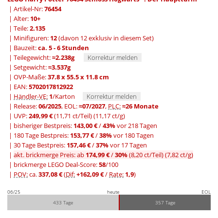
| Artikel-Nr:
76454
| Alter:
10+
| Teile:
2.135
| Minifiguren:
12
(davon 12 exklusiv in diesem Set)
| Bauzeit:
ca. 5 - 6 Stunden
| Teilegewicht:
≈2.238g
Korrektur melden
| Setgewicht:
≈3.537g
| OVP-Maße:
37.8 x 55.5 x 11.8 cm
| EAN:
5702017812922
|
Händler-VE:
1
/Karton
Korrektur melden
| Release:
06/2025
, EOL:
≈07/2027
,
PLC:
≈26 Monate
| UVP:
249,99 €
(11,71 ct/Teil)
(11,17 ct/g)
|
bisheriger Bestpreis:
143,00 €
/
43%
vor 218 Tagen
|
180 Tage Bestpreis:
153,77 €
/
38%
vor 180 Tagen
|
30 Tage Bestpreis:
157,46 €
/
37%
vor 17 Tagen
|
akt. brickmerge Preis: ab
174,99 €
/
30%
(8,20 ct/Teil)
(7,82 ct/g)
| brickmerge LEGO Deal-Score:
58
/100
|
POV:
ca.
337,08 €
(
Dif:
+162,09 €
/
Rate:
1,9
)
06/25
heute
EOL
433 Tage
357 Tage