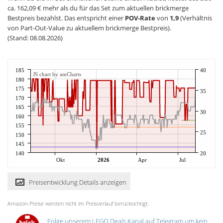
ca. 162,09 € mehr als du für das Set zum aktuellen brickmerge
Bestpreis bezahlst. Das entspricht einer
POV-Rate
von
1,9
(Verhältnis
von Part-Out-Value zu aktuellem brickmerge Bestpreis).
(Stand: 08.08.2026)
185
40
JS chart by amCharts
180
175
35
170
165
30
160
155
25
150
145
140
20
Okt
2026
Apr
Jul
Preisentwicklung Details anzeigen
Amazon-Preise werden nicht im Preisverlauf berücksichtigt.
Folge unserem LEGO Deals Kanal auf Telegram um kein