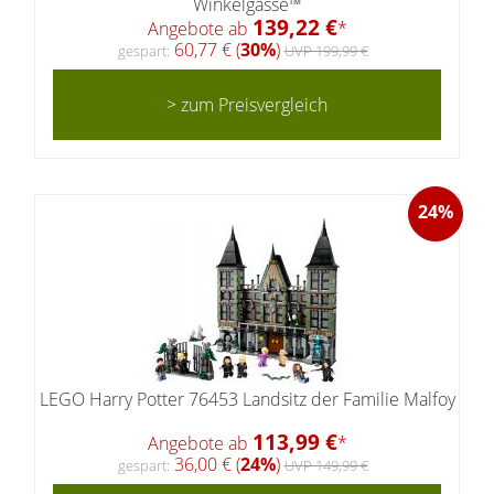
Winkelgasse™
139,22 €
Angebote ab
*
60,77 € (
30%
)
gespart:
UVP 199,99 €
> zum Preisvergleich
24%
LEGO Harry Potter 76453 Landsitz der Familie Malfoy
113,99 €
Angebote ab
*
36,00 € (
24%
)
gespart:
UVP 149,99 €