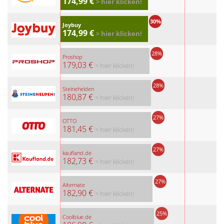
174,99 €
> hier klicken!
30%
Joybuy
174,99 €
> hier klicken!
28%
Proshop
179,03 €
> hier klicken!
28%
Steinehelden
180,87 €
> hier klicken!
27%
OTTO
181,45 €
> hier klicken!
27%
kaufland.de
182,73 €
> hier klicken!
27%
Alternate
182,90 €
> hier klicken!
25%
Coolblue.de