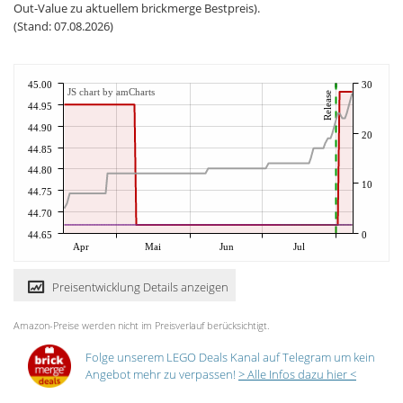
Out-Value zu aktuellem brickmerge Bestpreis).
(Stand: 07.08.2026)
45.00
30
JS chart by amCharts
Release
44.95
44.90
20
44.85
44.80
10
44.75
44.70
44.65
0
Apr
Mai
Jun
Jul
Preisentwicklung Details anzeigen
Amazon-Preise werden nicht im Preisverlauf berücksichtigt.
Folge unserem LEGO Deals Kanal auf Telegram um kein
Angebot mehr zu verpassen!
> Alle Infos dazu hier <