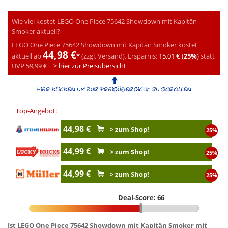
Wie viel kostet LEGO One Piece 75642 Showdown mit Kapitän
Smoker aktuell?
LEGO One Piece 75642 Showdown mit Kapitän Smoker kostet
44,98 €
aktuell ab
*
(zzgl. Versand).
Ersparnis:
15,01 € (
25%
)
statt
UVP 59,99 €
> hier zur Preisübersicht
Top-Angebot:
44,98 €
> zum Shop!
25%
44,99 €
> zum Shop!
25%
44,99 €
> zum Shop!
25%
Deal-Score: 66
Ist LEGO One Piece 75642 Showdown mit Kapitän Smoker mit