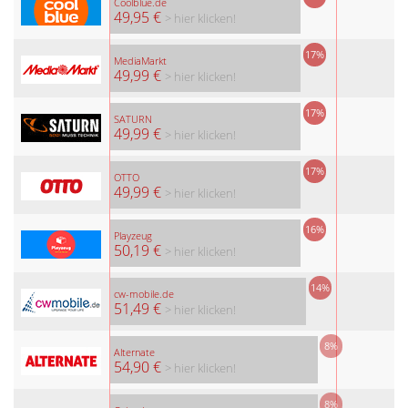
Coolblue.de
49,95 €
> hier klicken!
17%
MediaMarkt
49,99 €
> hier klicken!
17%
SATURN
49,99 €
> hier klicken!
17%
OTTO
49,99 €
> hier klicken!
16%
Playzeug
50,19 €
> hier klicken!
14%
cw-mobile.de
51,49 €
> hier klicken!
8%
Alternate
54,90 €
> hier klicken!
8%