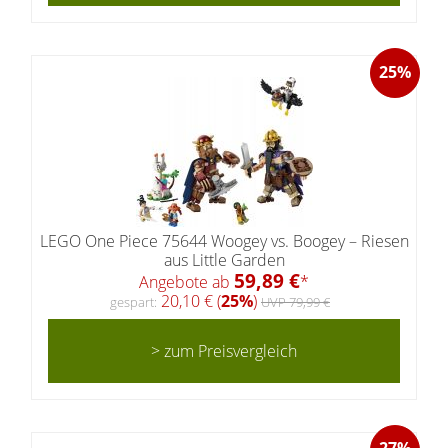
25%
LEGO One Piece 75644 Woogey vs. Boogey – Riesen
aus Little Garden
59,89 €
Angebote ab
*
20,10 € (
25%
)
gespart:
UVP 79,99 €
> zum Preisvergleich