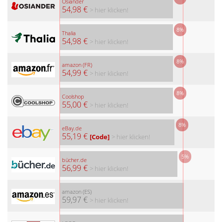
Osiander
54,98 €
> hier klicken!
8%
Thalia
54,98 €
> hier klicken!
8%
amazon (FR)
54,99 €
> hier klicken!
8%
Coolshop
55,00 €
> hier klicken!
8%
eBay.de
55,19 €
[Code]
> hier klicken!
5%
bücher.de
56,99 €
> hier klicken!
amazon (ES)
59,97 €
> hier klicken!