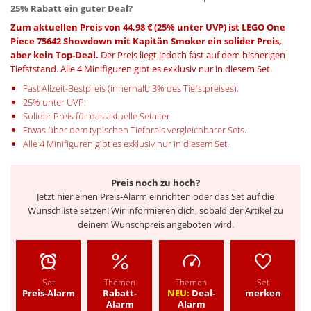
25% Rabatt ein guter Deal?
Zum aktuellen Preis von 44,98 € (25% unter UVP) ist LEGO One
Piece 75642 Showdown mit Kapitän Smoker ein solider Preis,
aber kein Top-Deal.
Der Preis liegt jedoch fast auf dem bisherigen
Tiefststand. Alle 4 Minifiguren gibt es exklusiv nur in diesem Set.
Fast Allzeit-Bestpreis (innerhalb 3% des Tiefstpreises).
25% unter UVP.
Solider Preis für das aktuelle Setalter.
Etwas über dem typischen Tiefpreis vergleichbarer Sets.
Alle 4 Minifiguren gibt es exklusiv nur in diesem Set.
Preis noch zu hoch?
Jetzt hier einen
Preis-Alarm
einrichten oder das Set auf die
Wunschliste setzen! Wir informieren dich, sobald der Artikel zu
deinem Wunschpreis angeboten wird.
Set
Themen
Themen
Set
Preis-Alarm
Rabatt-
NEU:
Deal-
merken
Alarm
Alarm