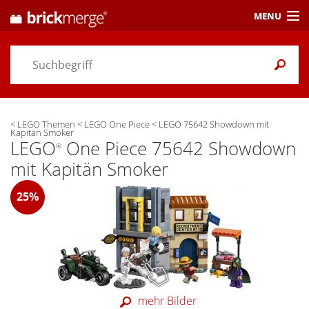
MENU
Preisvergleich
Gutscheine &
Aktuelles
<
LEGO Themen
<
LEGO One Piece
<
LEGO 75642 Showdown mit
Themen
/ Händler
Kapitän Smoker
LEGO
One Piece 75642 Showdown
®
Alarme
& Wunschlisten
mit Kapitän Smoker
Einstellungen
25%
mehr Bilder