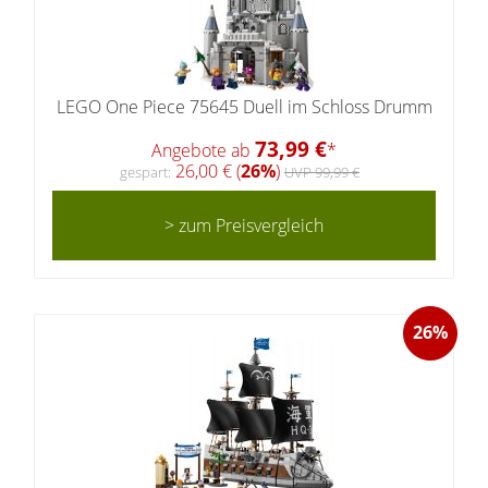
LEGO One Piece 75645 Duell im Schloss Drumm
73,99 €
Angebote ab
*
26,00 € (
26%
)
gespart:
UVP 99,99 €
> zum Preisvergleich
26%