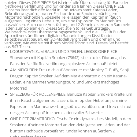
spielen. Dieses ONE PIECE Set ist eine tolle Überraschung für Fans der
Netflix-Realverfilmung und für Kinder ab 9 Jahren Dieses ONE PIECE
Diorama lässt dich den Markt in Loquetown samt Katana-Laden,
Rekrutierungsbüro, bunter Fischbude und Smokers mächtigem
Motorrad nachbilden. Spezielle Teile lassen den Kapitän in Rauch
aufgehen. Leg einen Hebel um, um eine Explosion im Marinebüro
auszulösen. Auch coole Ausrüstung und 2 Geheimakten zum Sammeln
laden zum Spielen ein. Dieses Set ist ein tolles Geburtstags-,
Weihnachts- oder Überraschungsgeschenk. Und die LEGO® Builder
App mit verständlichen digitalen Bauanleitungen lässt Kinder
selbstbewusst bauen, ein 3D-Modell vergrößern und drehen und
verfolgen, wie weit sie mit ihrem Modell schon sind. Dieses Set besteht
aus 547 Teilen.
LOGUETOWN ZUM BAUEN UND SPIELEN: LEGO® ONE PIECE
Showdown mit Kapitän Smoker (75642) ist ein tolles Diorama, das
Fans der Netflix-Realverfilmung explosiven Actionspaß bietet
4 MINIFIGUREN: Freu dich auf Abenteuer mit Monkey D. Ruffy, Sanji,
Dragon Kapitän Smoker. Auf dem Markt erwarten dich ein Katana-
Laden, eine Marineanwerbungsbüro und Smokers mächtiges
Motorrad
SPIELZEUG FÜR ROLLENSPIELE: Benutze Kapitän Smokers Kräfte, um
ihn in Rauch aufgehen zu lassen. Schnipp den Hebel um, um eine
Explosion im Marineanwerbungsbüro auszulösen, und freu dich auf
riesigen Actionspaß in einem Laden voller Schwerter
ONE PIECE ZIMMERDEKO: Erschaffe ein dynamisches Modell, in dem
Smoker auf seinem Motorrad an den detailgetreuen Läden und der
bunten Fischbude vorbeifährt. Kinder können außerdem 2
Geheimakten finden