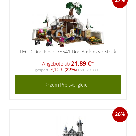
27%
LEGO One Piece 75641 Doc Baders Versteck
21,89 €
Angebote ab
*
8,10 € (
27%
)
gespart:
UVP 29,99 €
> zum Preisvergleich
26%