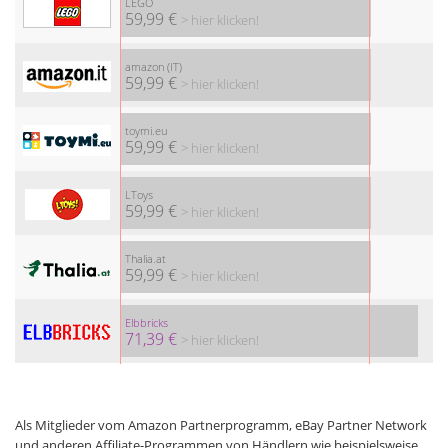
LEGO
59,99 €
> hier klicken!
amazon (IT)
59,99 €
> hier klicken!
toymi.eu
59,99 €
> hier klicken!
LToys
59,99 €
> hier klicken!
Thalia.at
59,99 €
> hier klicken!
Elbbricks
71,39 €
> hier klicken!
Als Mitglieder vom Amazon Partnerprogramm, eBay Partner Network
und anderen Affiliate-Programmen von Händlern wie beispielsweise