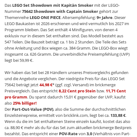
Das
LEGO Set Showdown mit Kapitän Smoker
mit der LEGO-
Nummer
75642 Showdown with Captain Smoker
gehört zur
Themenreihe
LEGO ONE PIECE
. Altersempfehlung:
9+ Jahre
. Dieser
LEGO Baukasten ist 2026 erschienen und wird vermutlich bis 2027 im
Programm bleiben. Das Set enthält 4 Minifiguren, von denen 4
exklusiv nur in diesem Set enthalten sind. Das Modell besteht aus
547 Teilen. Die Bauzeit beträgt ca. 1 bis 2 Stunden. Die Teile des Sets
ohne Anleitung und Box wiegen ca. 384 Gramm. Die LEGO-Box wiegt
insgesamt ca. 626 Gramm. Die unverbindliche Preisempfehlung (UVP)
liegt bei 59,99 €.
Wir haben das Set bei 28 Händlern unseres Preisvergleichs gefunden
und die Angebote verglichen. Der niedrigste Preis für das LEGO Set
75642 beträgt jetzt
44,98 €
* (ggf. zzgl. Versand) im brickmerge
Preisvergleich. Das entspricht
8,22 Cent pro Stein
bzw.
11,71 Cent
pro Gramm
. Du sparst dadurch 15,01 € gegenüber der UVP, kaufst
also
25% billiger!
Der
Part-Out-Value (POV)
, also die Summe der durchschnittlichen
Einzelsteinepreise, ermittelt von bricklink.com, liegt bei ca.
133,88 €
.
Wenn du die im Set enthaltenen Steine einzeln kaufst, kostet das also
ca. 88,90 € mehr als du für das Set zum aktuellen brickmerge Bestpreis
bezahlst. Das entspricht einer
POV-Rate
von
3,0
(Verhältnis von Part-