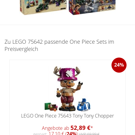
Zu LEGO 75642 passende One Piece Sets im
Preisvergleich
24%
LEGO One Piece 75643 Tony Tony Chopper
52,89 €
Angebote ab
*
17,10 € (
24%
)
gespart:
UVP 69,99 €