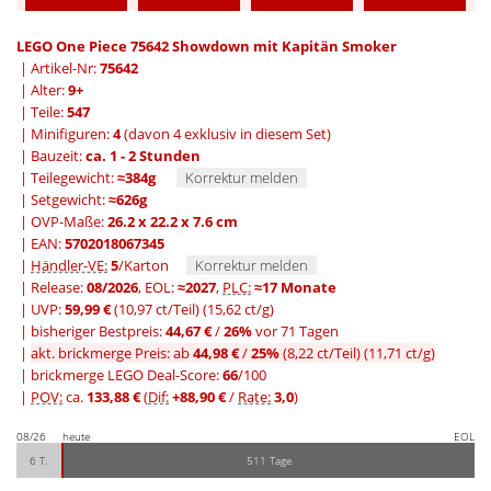
LEGO One Piece 75642 Showdown mit Kapitän Smoker
| Artikel-Nr:
75642
| Alter:
9+
| Teile:
547
| Minifiguren:
4
(davon 4 exklusiv in diesem Set)
| Bauzeit:
ca. 1 - 2 Stunden
| Teilegewicht:
≈384g
Korrektur melden
| Setgewicht:
≈626g
| OVP-Maße:
26.2 x 22.2 x 7.6 cm
| EAN:
5702018067345
|
Händler-VE:
5
/Karton
Korrektur melden
| Release:
08/2026
, EOL:
≈2027
,
PLC:
≈17 Monate
| UVP:
59,99 €
(10,97 ct/Teil)
(15,62 ct/g)
|
bisheriger Bestpreis:
44,67 €
/
26%
vor 71 Tagen
|
akt. brickmerge Preis: ab
44,98 €
/
25%
(8,22 ct/Teil)
(11,71 ct/g)
| brickmerge LEGO Deal-Score:
66
/100
|
POV:
ca.
133,88 €
(
Dif:
+88,90 €
/
Rate:
3,0
)
08/26
heute
EOL
6 T.
511 Tage