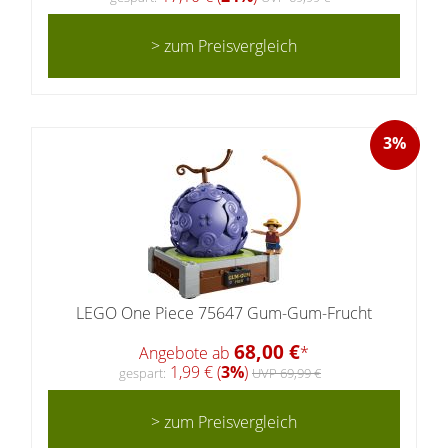
> zum Preisvergleich
3%
LEGO One Piece 75647 Gum-Gum-Frucht
68,00 €
Angebote ab
*
1,99 € (
3%
)
gespart:
UVP 69,99 €
> zum Preisvergleich