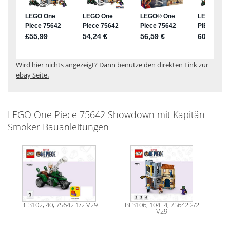
Wird hier nichts angezeigt? Dann benutze den
direkten Link zur
ebay Seite.
LEGO One Piece 75642 Showdown mit Kapitän
Smoker Bauanleitungen
BI 3102, 40, 75642 1/2 V29
BI 3106, 104+4, 75642 2/2
V29