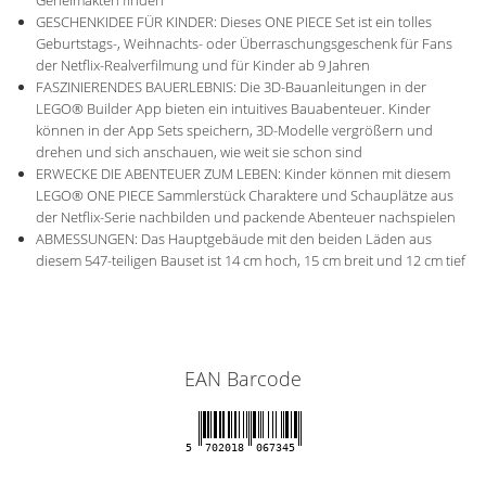
GESCHENKIDEE FÜR KINDER: Dieses ONE PIECE Set ist ein tolles
Geburtstags-, Weihnachts- oder Überraschungsgeschenk für Fans
der Netflix-Realverfilmung und für Kinder ab 9 Jahren
FASZINIERENDES BAUERLEBNIS: Die 3D-Bauanleitungen in der
LEGO® Builder App bieten ein intuitives Bauabenteuer. Kinder
können in der App Sets speichern, 3D-Modelle vergrößern und
drehen und sich anschauen, wie weit sie schon sind
ERWECKE DIE ABENTEUER ZUM LEBEN: Kinder können mit diesem
LEGO® ONE PIECE Sammlerstück Charaktere und Schauplätze aus
der Netflix-Serie nachbilden und packende Abenteuer nachspielen
ABMESSUNGEN: Das Hauptgebäude mit den beiden Läden aus
diesem 547-teiligen Bauset ist 14 cm hoch, 15 cm breit und 12 cm tief
EAN Barcode
5
702018
067345