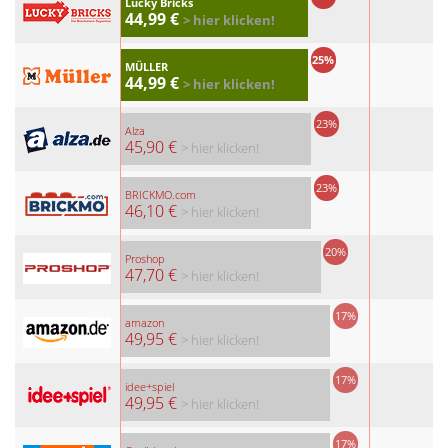
Lucky Bricks
44,99 €
> hier klicken!
25%
MÜLLER
44,99 €
> hier klicken!
23%
Alza
45,90 €
> hier klicken!
23%
BRICKMO.com
46,10 €
> hier klicken!
20%
Proshop
47,70 €
> hier klicken!
17%
amazon
49,95 €
> hier klicken!
17%
idee+spiel
49,95 €
> hier klicken!
17%