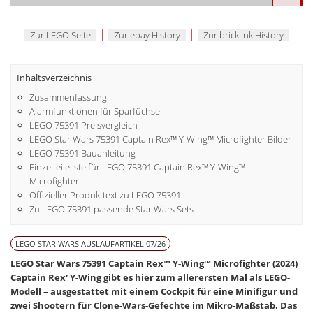
|
|
Zur LEGO Seite
Zur ebay History
Zur bricklink History
Inhaltsverzeichnis
Zusammenfassung
Alarmfunktionen für Sparfüchse
LEGO 75391 Preisvergleich
LEGO Star Wars 75391 Captain Rex™ Y-Wing™ Microfighter Bilder
LEGO 75391 Bauanleitung
Einzelteileliste für LEGO 75391 Captain Rex™ Y-Wing™
Microfighter
Offizieller Produkttext zu LEGO 75391
Zu LEGO 75391 passende Star Wars Sets
LEGO STAR WARS AUSLAUFARTIKEL 07/26
LEGO Star Wars 75391 Captain Rex™ Y-Wing™ Microfighter (2024)
Captain Rex' Y-Wing gibt es hier zum allerersten Mal als LEGO-
Modell – ausgestattet mit einem Cockpit für eine Minifigur und
zwei Shootern für Clone-Wars-Gefechte im Mikro-Maßstab. Das