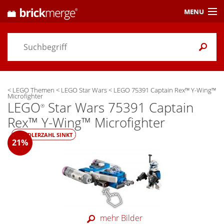
MENU
Preisvergleich
Gutscheine &
Aktuelles
<
LEGO Themen
<
LEGO Star Wars
<
LEGO 75391 Captain Rex™ Y-Wing™
Themen
/ Händler
Microfighter
LEGO
Star Wars 75391 Captain
®
Alarme
& Wunschlisten
Rex™ Y-Wing™ Microfighter
HÄNDLERZAHL SINKT
Einstellungen
21%
mehr Bilder