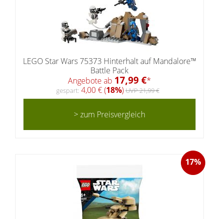
LEGO Star Wars 75373 Hinterhalt auf Mandalore™
Battle Pack
17,99 €
Angebote ab
*
4,00 € (
18%
)
gespart:
UVP 21,99 €
> zum Preisvergleich
17%