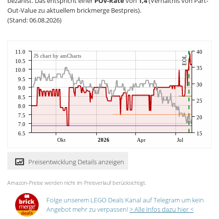
bezahlst. Das entspricht einer
POV-Rate
von
1,4
(Verhältnis von Part-
Out-Value zu aktuellem brickmerge Bestpreis).
(Stand: 06.08.2026)
11.0
40
JS chart by amCharts
EOL
10.5
35
10.0
9.5
30
9.0
8.5
25
8.0
7.5
20
7.0
6.5
15
Okt
2026
Apr
Jul
Preisentwicklung Details anzeigen
Amazon-Preise werden nicht im Preisverlauf berücksichtigt.
Folge unserem LEGO Deals Kanal auf Telegram um kein
Angebot mehr zu verpassen!
> Alle Infos dazu hier <