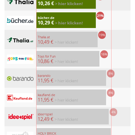
10,26 €
> hier klicken!
21%
bücher.de
10,29 €
> hier klicken!
19%
Thalia.at
10,49 €
> hier klicken!
16%
Toys for Fun
10,86 €
> hier klicken!
8%
barando
11,95 €
> hier klicken!
8%
kaufland.de
11,95 €
> hier klicken!
4%
idee+spiel
12,49 €
> hier klicken!
HOLY BRICK