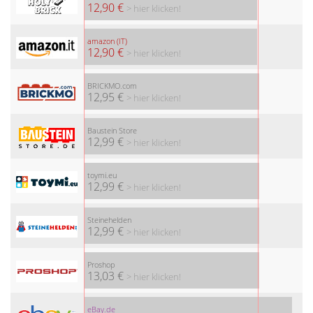
12,90 €
> hier klicken!
amazon (IT)
12,90 €
> hier klicken!
BRICKMO.com
12,95 €
> hier klicken!
Baustein Store
12,99 €
> hier klicken!
toymi.eu
12,99 €
> hier klicken!
Steinehelden
12,99 €
> hier klicken!
Proshop
13,03 €
> hier klicken!
eBay.de