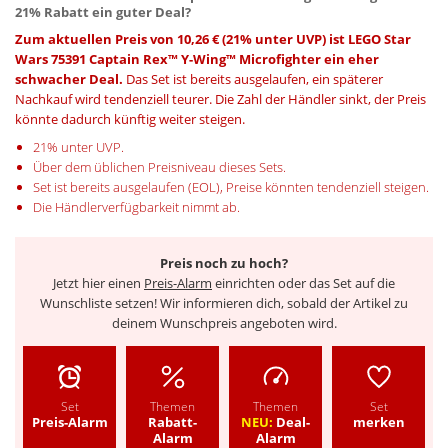
21% Rabatt ein guter Deal?
Zum aktuellen Preis von 10,26 € (21% unter UVP) ist LEGO Star
Wars 75391 Captain Rex™ Y-Wing™ Microfighter ein eher
schwacher Deal.
Das Set ist bereits ausgelaufen, ein späterer
Nachkauf wird tendenziell teurer. Die Zahl der Händler sinkt, der Preis
könnte dadurch künftig weiter steigen.
21% unter UVP.
Über dem üblichen Preisniveau dieses Sets.
Set ist bereits ausgelaufen (EOL), Preise könnten tendenziell steigen.
Die Händlerverfügbarkeit nimmt ab.
Preis noch zu hoch?
Jetzt hier einen
Preis-Alarm
einrichten oder das Set auf die
Wunschliste setzen! Wir informieren dich, sobald der Artikel zu
deinem Wunschpreis angeboten wird.
Set
Themen
Themen
Set
Preis-Alarm
Rabatt-
NEU:
Deal-
merken
Alarm
Alarm