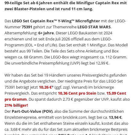
99-teilige Set ab 6 Jahren enthält die Minifigur Captain Rex mit
zwei Blaster-Pistolen und ist rund 11 cm lang.
Das
LEGO Set Captain Rex™ Y-Wing™ Microfighter
mit der LEGO-
Nummer
75391
gehört zur Themenreihe
LEGO STAR WARS
.
Altersempfehlung:
6+ Jahre
. Dieser LEGO Baukasten ist 2024
erschienen und ist seit Ende Juli 2026 offiziell aus dem LEGO-
Programm (EOL = End of Life). Das Set enthält 1 Minifigur. Das Modell
besteht aus 99 Teilen. Die Teile des Sets ohne Anleitung und Box
wiegen ca. 68 Gramm. Die LEGO-Box wiegt insgesamt ca. 112 Gramm.
Die unverbindliche Preisempfehlung (UVP) liegt bei 12,99 €.
Wir haben das Set bei 19 Händlern unseres Preisvergleichs gefunden
und die Angebote verglichen. Der niedrigste Preis für das LEGO Set
75391 beträgt jetzt
10,26 €
* (ggf. zzgl. Versand) im brickmerge
Preisvergleich. Das entspricht
10,36 Cent pro Stein
bzw.
15,09 Cent
pro Gramm
. Du sparst dadurch 2,73 € gegenüber der UVP, kaufst also
21% billiger!
Der
Part-Out-Value (POV)
, also die Summe der durchschnittlichen
Einzelsteinepreise, ermittelt von bricklink.com, liegt bei ca.
13,94 €
.
Wenn du die im Set enthaltenen Steine einzeln kaufst, kostet das also
ca. 3,68 € mehr als du für das Set zum aktuellen brickmerge Bestpreis