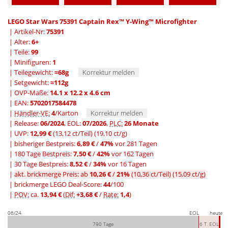
LEGO Star Wars 75391 Captain Rex™ Y-Wing™ Microfighter
| Artikel-Nr:
75391
| Alter:
6+
| Teile:
99
| Minifiguren:
1
| Teilegewicht:
≈68g
Korrektur melden
| Setgewicht:
≈112g
| OVP-Maße:
14.1 x 12.2 x 4.6 cm
| EAN:
5702017584478
|
Händler-VE:
4
/Karton
Korrektur melden
| Release:
06/2024
, EOL:
07/2026
,
PLC:
26 Monate
| UVP:
12,99 €
(13,12 ct/Teil)
(19,10 ct/g)
|
bisheriger Bestpreis:
6,89 €
/
47%
vor 281 Tagen
|
180 Tage Bestpreis:
7,50 €
/
42%
vor 162 Tagen
|
30 Tage Bestpreis:
8,52 €
/
34%
vor 16 Tagen
|
akt. brickmerge Preis: ab
10,26 €
/
21%
(10,36 ct/Teil)
(15,09 ct/g)
| brickmerge LEGO Deal-Score:
44
/100
|
POV:
ca.
13,94 €
(
Dif:
+3,68 €
/
Rate:
1,4
)
06/24
EOL
heute
790 Tage
6 T. EOL