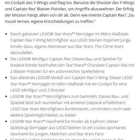
ins Cockpit des Y-Wings und flieg los. Benutze die Shooter des Y-Wings
und Captain Rex’ Blaster-Pistolen, um Angriffe abzuwehren. Der Erfolg
der Mission hängt allein von dir ab. Denn wie meinte Captain Rex? „Du
musst lernen, eigene Entscheidungen zu treffen.“
Rasch gebauter LEGO® Star Wars™ Sternjäger im Mikro-Maßstab:
Captain Rex Y-Wing Microfighter aus LEGO Steinen inspiriert junge
Kinder dazu, eigene Abenteuer aus Star Wars: The Clone Wars
darzustellen
Die LEGO® Minifigur Captain Rex: Dieses Bau-und Spielset für
kreative Kinder beinhaltet den Star Wars™ Charakter Captain Rex mit
2 Blaster-Pistolen für ein actionreiches Spielerlebnis
Das allererste LEGO® Modell von Captain Rex’ Y-Wing: Dieser LEGO
Star Wars™ Sternjäger im Mikro-Maßstab hat ein Cockpit für eine
LEGO Minifigur und 2 Shooter
LEGO® Star Wars™ Microfighters zum Sammeln: Dieses Bau- und
Spielset lässt sich wunderbar mit anderen (separat erhältlichen)
LEGO Star Wars Microfighters kombinieren, um Kindern noch viele
weitere Spielmöglichkeiten zu bieten
LEGO® Star Wars™ Geschenk für Kinder ab 6 Jahren: Dieser
Spielzeug-Sternjäger aus LEGO Steinen ist ein cooles spontanes
Geschenk für Jungen, Mädchen und Star Wars Fans
Nützliche Helfer: Entdecke die intuitiven Bauanleitungen in der