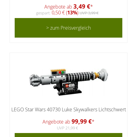
3,49 €
Angebote ab
*
0,50 € (
13%
)
gespart:
UVP 3,99 €
> zum Preisvergleich
LEGO Star Wars 40730 Luke Skywalkers Lichtschwert
99,99 €
Angebote ab
*
UVP 21,99 €