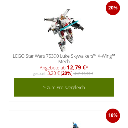
20%
LEGO Star Wars 75390 Luke Skywalkers™ X-Wing™
Mech
12,79 €
Angebote ab
*
3,20 € (
20%
)
gespart:
UVP 15,99 €
> zum Preisvergleich
18%