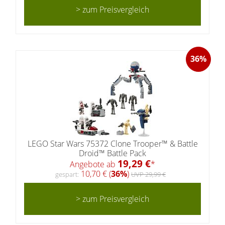
> zum Preisvergleich
36%
LEGO Star Wars 75372 Clone Trooper™ & Battle
Droid™ Battle Pack
19,29 €
Angebote ab
*
10,70 € (
36%
)
gespart:
UVP 29,99 €
> zum Preisvergleich