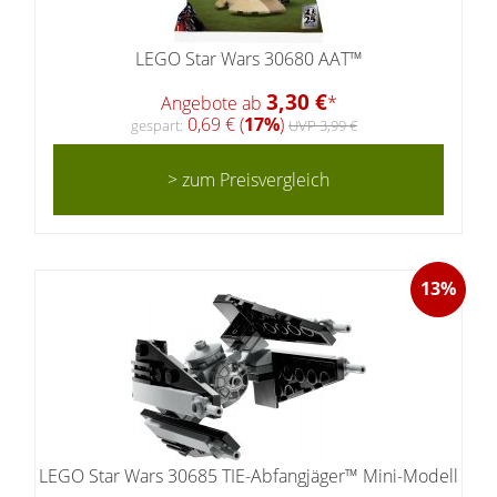
LEGO Star Wars 30680 AAT™
3,30 €
Angebote ab
*
0,69 € (
17%
)
gespart:
UVP 3,99 €
> zum Preisvergleich
13%
LEGO Star Wars 30685 TIE-Abfangjäger™ Mini-Modell