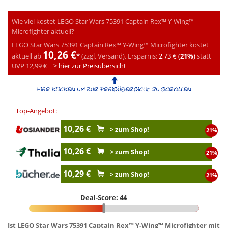
Wie viel kostet LEGO Star Wars 75391 Captain Rex™ Y-Wing™
Microfighter aktuell?
LEGO Star Wars 75391 Captain Rex™ Y-Wing™ Microfighter kostet
10,26 €
aktuell ab
*
(zzgl. Versand).
Ersparnis:
2,73 € (
21%
)
statt
UVP 12,99 €
> hier zur Preisübersicht
Top-Angebot:
10,26 €
> zum Shop!
21%
10,26 €
> zum Shop!
21%
10,29 €
> zum Shop!
21%
Deal-Score: 44
Ist LEGO Star Wars 75391 Captain Rex™ Y-Wing™ Microfighter mit