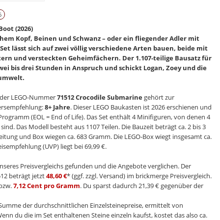
6
oot (2026)
chem Kopf, Beinen und Schwanz – oder ein fliegender Adler mit
et lässt sich auf zwei völlig verschiedene Arten bauen, beide mit
ern und versteckten Geheimfächern. Der 1.107-teilige Bausatz für
ei bis drei Stunden in Anspruch und schickt Logan, Zoey und die
aumwelt.
 der LEGO-Nummer
71512 Crocodile Submarine
gehört zur
tersempfehlung:
8+ Jahre
. Dieser LEGO Baukasten ist 2026 erschienen und
ogramm (EOL = End of Life). Das Set enthält 4 Minifiguren, von denen 4
sind. Das Modell besteht aus 1107 Teilen. Die Bauzeit beträgt ca. 2 bis 3
leitung und Box wiegen ca. 683 Gramm. Die LEGO-Box wiegt insgesamt ca.
isempfehlung (UVP) liegt bei 69,99 €.
nseres Preisvergleichs gefunden und die Angebote verglichen. Der
12 beträgt jetzt
48,60 €
* (ggf. zzgl. Versand) im brickmerge Preisvergleich.
bzw.
7,12 Cent pro Gramm
. Du sparst dadurch 21,39 € gegenüber der
e Summe der durchschnittlichen Einzelsteinepreise, ermittelt von
Wenn du die im Set enthaltenen Steine einzeln kaufst, kostet das also ca.