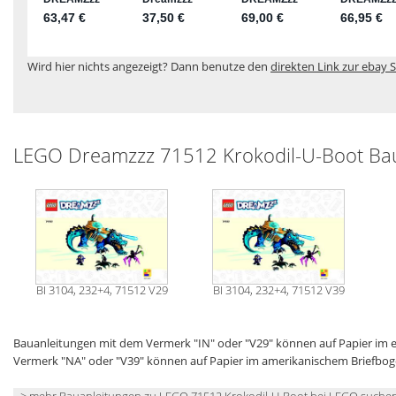
Wird hier nichts angezeigt? Dann benutze den
direkten Link zur ebay S
LEGO Dreamzzz 71512 Krokodil-U-Boot Ba
BI 3104, 232+4, 71512 V29
BI 3104, 232+4, 71512 V39
Bauanleitungen mit dem Vermerk "IN" oder "V29" können auf Papier im
Vermerk "NA" oder "V39" können auf Papier im amerikanischem Briefbo
> mehr Bauanleitungen zu LEGO 71512 Krokodil-U-Boot bei LEGO suche