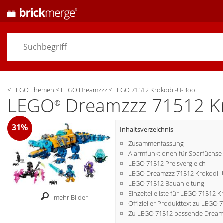
<
LEGO Themen
<
LEGO Dreamzzz
<
LEGO 71512 Krokodil-U-Boot
LEGO
Dreamzzz 71512 Kr
®
31%
Inhaltsverzeichnis
Zusammenfassung
Alarmfunktionen für Sparfüchse
LEGO 71512 Preisvergleich
LEGO Dreamzzz 71512 Krokodil-U
LEGO 71512 Bauanleitung
Einzelteileliste für LEGO 71512 
mehr Bilder
Offizieller Produkttext zu LEGO 
Zu LEGO 71512 passende Dream