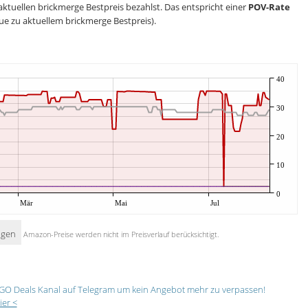
aktuellen brickmerge Bestpreis bezahlst. Das entspricht einer
POV-Rate
ue zu aktuellem brickmerge Bestpreis).
40
30
20
10
0
Mär
Mai
Jul
igen
Amazon-Preise werden nicht im Preisverlauf berücksichtigt.
GO Deals Kanal auf Telegram um kein Angebot mehr zu verpassen!
ier <