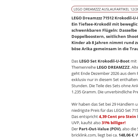
LEGO DREAMZZZ AUSLAUFARTIKEL 12/2
LEGO Dreamzzz 71512 Krokodil-U-B
Ein Tiefsee-Krokodil mit bewegli
schwenkbaren Flügeln: Dasselbe S
Doppelboostern, seitlichen Shoot
Kinder ab 8 Jahren nimmt rund zw
böse Arika gemeinsam in die Tr
Das
LEGO Set Krokodil-U-Boot
mit
Themenreihe
LEGO DREAMZZZ
. Al
geht Ende Dezember 2026 aus dem Pr
exklusiv nur in diesem Set enthalten 
Stunden. Die Teile des Sets ohne An
1.235 Gramm. Die unverbindliche Pre
Wir haben das Set bei 29 Händlern u
niedrigste Preis für das LEGO Set 715
Das entspricht
4,39 Cent pro Stein
UVP, kaufst also
31% billiger!
Der
Part-Out-Value (POV)
, also di
bricklink.com, liegt bei ca.
148,06 €
. 