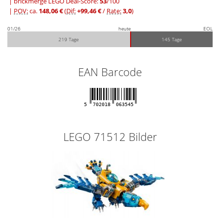
| brickmerge LEGO Deal-Score:
53
/100
|
POV:
ca.
148,06 €
(
Dif:
+99,46 €
/
Rate:
3,0
)
01/26
heute
EOL
219 Tage
145 Tage
EAN Barcode
5
702018
063545
LEGO 71512 Bilder