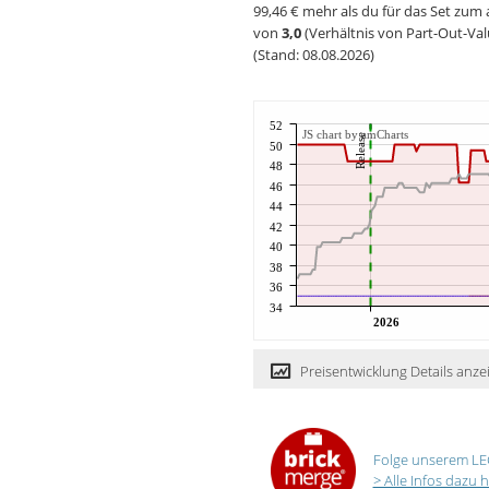
99,46 € mehr als du für das Set zum 
von
3,0
(Verhältnis von Part-Out-Val
(Stand: 08.08.2026)
52
JS chart by amCharts
Release
50
48
46
44
42
40
38
36
34
2026
Preisentwicklung Details anze
Folge unserem LE
> Alle Infos dazu h