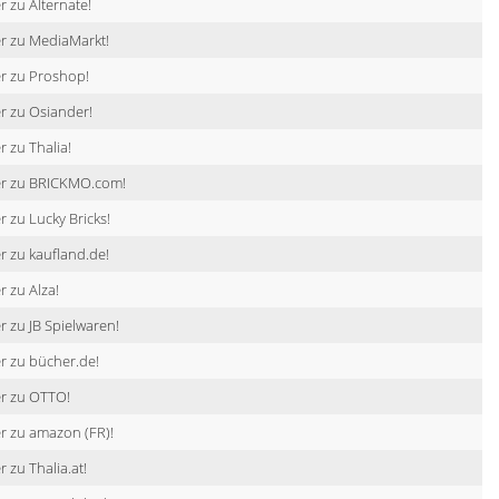
r zu Alternate!
r zu MediaMarkt!
r zu Proshop!
r zu Osiander!
r zu Thalia!
er zu BRICKMO.com!
r zu Lucky Bricks!
r zu kaufland.de!
r zu Alza!
r zu JB Spielwaren!
r zu bücher.de!
er zu OTTO!
r zu amazon (FR)!
r zu Thalia.at!