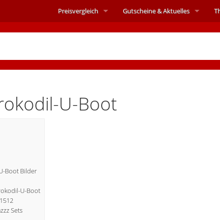
Preisvergleich
Gutscheine &
Aktuelles
T
okodil-U-Boot
-Boot Bilder
Krokodil-U-Boot
71512
zzz Sets