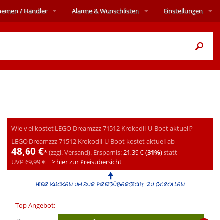
hemen
/ Händler
Alarme
& Wunschlisten
Einstellungen
Wie viel kostet LEGO Dreamzzz 71512 Krokodil-U-Boot aktuell?
LEGO Dreamzzz 71512 Krokodil-U-Boot kostet aktuell ab
48,60 €
*
(zzgl. Versand).
Ersparnis:
21,39 € (
31%
)
statt
UVP 69,99 €
> hier zur Preisübersicht
Top-Angebot: