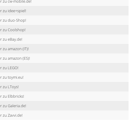
r zu cw-mobile.de!
r zu idee+spiel!
er zu duo-Shop!
r zu Coolshop!
r zu eBay.de!
r zu amazon (IT)!
r zu amazon (ES)!
r zu LEGO!
r zu toymi.eu!
r zu LToys!
r zu Elbbricks!
r zu Galeria.de!
r zu Zavvi.de!