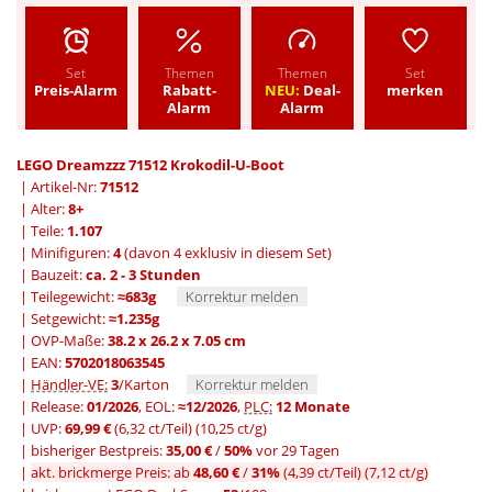
Set
Themen
Themen
Set
Preis-Alarm
Rabatt-
NEU:
Deal-
merken
Alarm
Alarm
LEGO Dreamzzz 71512 Krokodil-U-Boot
| Artikel-Nr:
71512
| Alter:
8+
| Teile:
1.107
| Minifiguren:
4
(davon 4 exklusiv in diesem Set)
| Bauzeit:
ca. 2 - 3 Stunden
| Teilegewicht:
≈683g
Korrektur melden
| Setgewicht:
≈1.235g
| OVP-Maße:
38.2 x 26.2 x 7.05 cm
| EAN:
5702018063545
|
Händler-VE:
3
/Karton
Korrektur melden
| Release:
01/2026
, EOL:
≈12/2026
,
PLC:
12 Monate
| UVP:
69,99 €
(6,32 ct/Teil)
(10,25 ct/g)
|
bisheriger Bestpreis:
35,00 €
/
50%
vor 29 Tagen
|
akt. brickmerge Preis: ab
48,60 €
/
31%
(4,39 ct/Teil)
(7,12 ct/g)