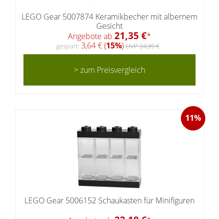
LEGO Gear 5007874 Keramikbecher mit albernem
Gesicht
21,35 €
Angebote ab
*
3,64 € (
15%
)
gespart:
UVP 24,99 €
> zum Preisvergleich
11%
LEGO Gear 5006152 Schaukasten für Minifiguren