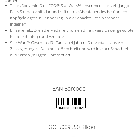
können.
Tolles Souvenir: Die LEGO® Star Wars™ Linsenmedaille stellt Jango
Fetts Sternenschiff dar und ruft dir die Abenteuer des berühmten
Kopfgeldjägers in Erinnerung. In die Schachtel ist ein Ständer
integriert
Linseneffekt: Dreh die Medaille und sieh dir an, wie sich der gewölbte
Planetenhintergrund verändert
Star Wars™ Geschenk für Fans ab 4 Jahren: Die Medaille aus einer
Zinklegierung ist 5 cm hoch, 6 cm breit und wird in einer Schachtel
aus Karton (150 g/m2) präsentiert
EAN Barcode
5
060093
910469
LEGO 5009550 Bilder