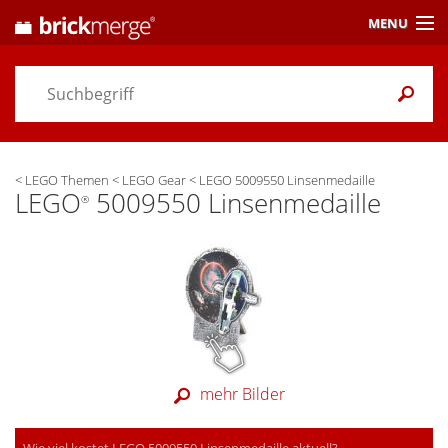
MENU
Preisvergleich
Gutscheine &
Aktuelles
<
LEGO Themen
<
LEGO Gear
<
LEGO 5009550 Linsenmedaille
Themen
/ Händler
LEGO
5009550 Linsenmedaille
®
Alarme
& Wunschlisten
Einstellungen
mehr Bilder
Wie viel kostet LEGO 5009550 Linsenmedaille aktuell?