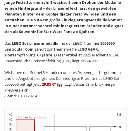
Jango Fetts Sternenschiff wechselt beim Drehen der Medaille
seinen Hintergrund – der Linseneffekt lässt den gewölbten
Planeten hinter dem Kopfgeldjäger verschwinden und neu
entstehen. Die 5 × 6 cm große Zinklegierungs-Medaille kommt
in einer Kartonschachtel mit integriertem Ständer und eignet
sich als Souvenir für Star-Wars-Fans ab 6 Jahren.
Das
LEGO Set Linsenmedaille
mit der LEGO-Nummer
5009550
Lenticular Coin
gehört zur Themenreihe
LEGO GEAR
.
Altersempfehlung:
6+ Jahre
. Dieser Artikel ist 2025 erschienen. Die
unverbindliche Preisempfehlung (UVP) liegt bei 24,99 €.
Wir haben das Set bei 3 Händlern unseres Preisvergleichs gefunden
und die Angebote verglichen. Der niedrigste Preis für das LEGO Set
5009550 beträgt jetzt
29,95 €
* (ggf. zzgl. Versand) im brickmerge
Preisvergleich.
(Stand: 10.08.2026)
42
3.5
JS chart by amCharts
40
38
3.0
36