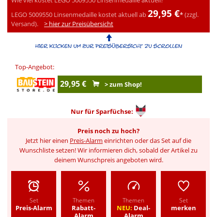
29,95 €
LEGO 5009550 Linsenmedaille kostet aktuell ab
*
(zzgl.
Versand).
> hier zur Preisübersicht
Top-Angebot:
29,95 €
> zum Shop!
Nur für
Sparfüchse:
Preis noch zu hoch?
Jetzt hier einen
Preis-Alarm
einrichten oder das Set auf die
Wunschliste setzen! Wir informieren dich, sobald der Artikel zu
deinem Wunschpreis angeboten wird.
Set
Themen
Themen
Set
Preis-Alarm
Rabatt-
NEU:
Deal-
merken
Alarm
Alarm