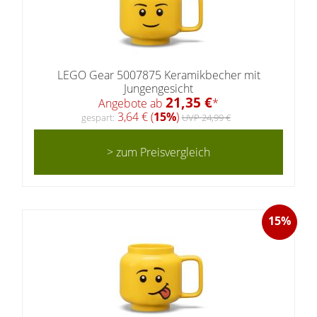
LEGO Gear 5007875 Keramikbecher mit
Jungengesicht
21,35 €
Angebote ab
*
3,64 € (
15%
)
gespart:
UVP 24,99 €
> zum Preisvergleich
15%