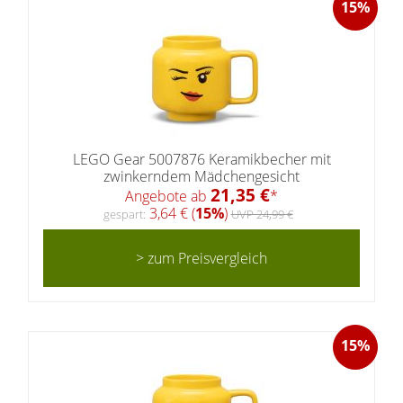
15%
LEGO Gear 5007876 Keramikbecher mit
zwinkerndem Mädchengesicht
21,35 €
Angebote ab
*
3,64 € (
15%
)
gespart:
UVP 24,99 €
> zum Preisvergleich
15%