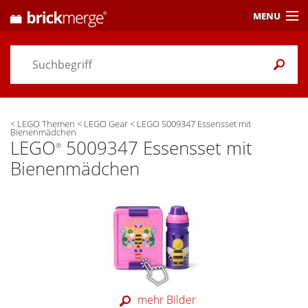
MENU
Preisvergleich
Gutscheine &
Aktuelles
<
LEGO Themen
<
LEGO Gear
<
LEGO 5009347 Essensset mit
Themen
/ Händler
Bienenmädchen
LEGO
5009347 Essensset mit
®
Alarme
& Wunschlisten
Bienenmädchen
Einstellungen
mehr Bilder