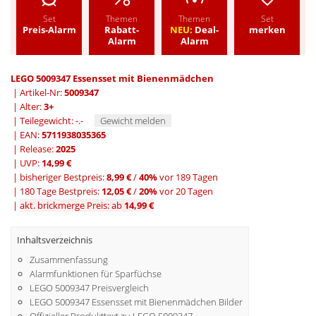
Set
Themen
Themen
Set
Preis-Alarm
Rabatt-
NEU:
Deal-
merken
Alarm
Alarm
LEGO 5009347 Essensset mit Bienenmädchen
| Artikel-Nr:
5009347
| Alter:
3+
| Teilegewicht: -.-
Gewicht melden
| EAN:
5711938035365
| Release:
2025
| UVP:
14,99 €
|
bisheriger Bestpreis:
8,99 €
/
40%
vor 189 Tagen
|
180 Tage Bestpreis:
12,05 €
/
20%
vor 20 Tagen
|
akt. brickmerge Preis: ab
14,99 €
Inhaltsverzeichnis
Zusammenfassung
Alarmfunktionen für Sparfüchse
LEGO 5009347 Preisvergleich
LEGO 5009347 Essensset mit Bienenmädchen Bilder
Offizieller Produkttext zu LEGO 5009347