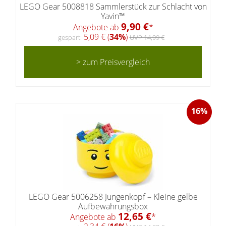
LEGO Gear 5008818 Sammlerstück zur Schlacht von
Yavin™
9,90 €
Angebote ab
*
5,09 € (
34%
)
gespart:
UVP 14,99 €
> zum Preisvergleich
16%
LEGO Gear 5006258 Jungenkopf – Kleine gelbe
Aufbewahrungsbox
12,65 €
Angebote ab
*