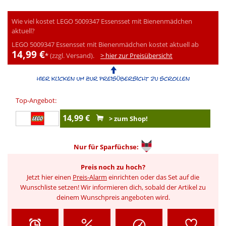
Wie viel kostet LEGO 5009347 Essensset mit Bienenmädchen
aktuell?
LEGO 5009347 Essensset mit Bienenmädchen kostet aktuell ab
14,99 €
*
(zzgl. Versand).
> hier zur Preisübersicht
Top-Angebot:
14,99 €
> zum Shop!
Nur für
Sparfüchse:
Preis noch zu hoch?
Jetzt hier einen
Preis-Alarm
einrichten oder das Set auf die
Wunschliste setzen! Wir informieren dich, sobald der Artikel zu
deinem Wunschpreis angeboten wird.