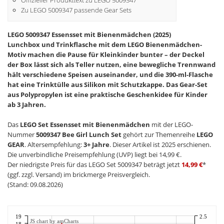
Zu LEGO 5009347 passende Gear Sets
LEGO 5009347 Essensset mit Bienenmädchen (2025)
Lunchbox und Trinkflasche mit dem LEGO Bienenmädchen-
Motiv machen die Pause für Kleinkinder bunter – der Deckel
der Box lässt sich als Teller nutzen, eine bewegliche Trennwand
hält verschiedene Speisen auseinander, und die 390-ml-Flasche
hat eine Trinktülle aus Silikon mit Schutzkappe. Das Gear-Set
aus Polypropylen ist eine praktische Geschenkidee für Kinder
ab 3 Jahren.
Das
LEGO Set Essensset mit Bienenmädchen
mit der LEGO-
Nummer
5009347 Bee Girl Lunch Set
gehört zur Themenreihe
LEGO
GEAR
. Altersempfehlung:
3+ Jahre
. Dieser Artikel ist 2025 erschienen.
Die unverbindliche Preisempfehlung (UVP) liegt bei 14,99 €.
Der niedrigste Preis für das LEGO Set 5009347 beträgt jetzt
14,99 €
*
(ggf. zzgl. Versand) im brickmerge Preisvergleich.
(Stand: 09.08.2026)
19
2.5
JS chart by amCharts
18