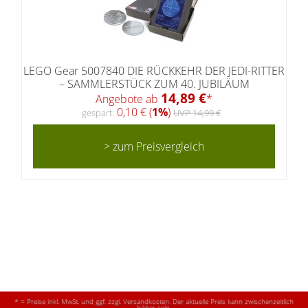
LEGO Gear 5007840 DIE RÜCKKEHR DER JEDI-RITTER
– SAMMLERSTÜCK ZUM 40. JUBILÄUM
14,89 €
Angebote ab
*
0,10 € (
1%
)
gespart:
UVP 14,99 €
> zum Preisvergleich
* = Preise inkl. MwSt. und ggf. zzgl. Versandkosten. Der aktuelle Preis kann zwischenzeitlich
höher sein.