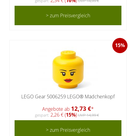
2,34 € (
16%
)
gespart:
UVP 14,99 €
> zum Preisvergleich
15%
LEGO Gear 5006259 LEGO® Mädchenkopf
12,73 €
Angebote ab
*
2,26 € (
15%
)
gespart:
UVP 14,99 €
> zum Preisvergleich