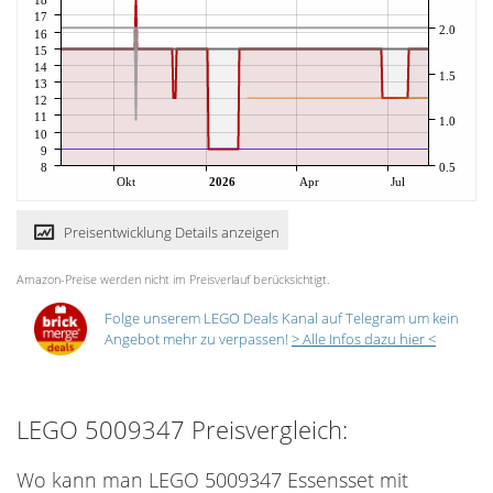
17
2.0
16
15
14
1.5
13
12
11
1.0
10
9
8
0.5
Okt
2026
Apr
Jul
Preisentwicklung Details anzeigen
Amazon-Preise werden nicht im Preisverlauf berücksichtigt.
Folge unserem LEGO Deals Kanal auf Telegram um kein
Angebot mehr zu verpassen!
> Alle Infos dazu hier <
LEGO 5009347 Preisvergleich:
Wo kann man LEGO 5009347 Essensset mit