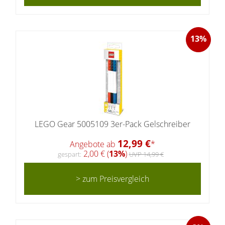
13%
LEGO Gear 5005109 3er-Pack Gelschreiber
12,99 €
Angebote ab
*
2,00 € (
13%
)
gespart:
UVP 14,99 €
> zum Preisvergleich