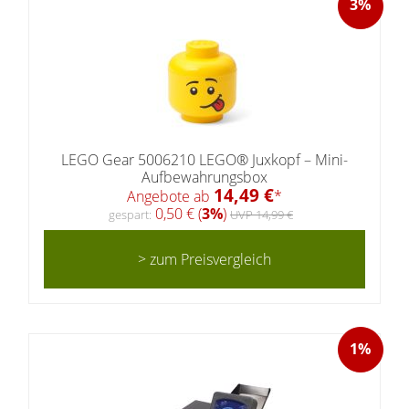
3%
LEGO Gear 5006210 LEGO® Juxkopf – Mini-
Aufbewahrungsbox
14,49 €
Angebote ab
*
0,50 € (
3%
)
gespart:
UVP 14,99 €
> zum Preisvergleich
1%